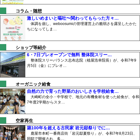
コラム・随想
激しいめまいと嘔吐〜関わってもらった方々…
体調を崩し、weboosumiの管理運営上の脆弱さを露呈したかた
ちになってしま…
ショップ等紹介
6・7日プレオープンで無料 整体院スリー…
整体院スリーバランス志布志院（植屋浩幸院長）が、令和7年9
月5日（金）にプレオ…
オーガニック給食
自然の力で育った野菜のおいしさを学校給食…
大崎町の全小・中学校で、地元の有機食材を使った給食が、令和
7年度2学期からスタ…
空家再生
築100年を超える古民家 岩元邸祭りでに…
鹿屋市本町一番商店街「岩元邸夏祭り」が、令和7年8月23日、
同邸で開催され、多…