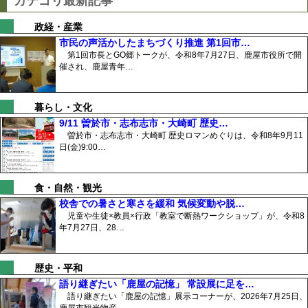
カテゴリ最新記事
政経・産業
市民の声活かしたまちづくり推進 第1回市…
第1回市長とGO郷トークが、令和8年7月27日、鹿屋市役所で開
催され、鹿屋青年…
暮らし・文化
9/11 曽於市・志布志市・大崎町 歴史…
曽於市・志布志市・大崎町 歴史ロマンめぐりは、令和8年9月11
日(金)9:00…
食・自然・観光
校舎での暑さと寒さを緩和 気候変動や脱…
児童や生徒×教員×行政「教室で断熱ワークショップ」が、令和8
年7月27日、28…
歴史・平和
語り継ぎたい「鹿屋の記憶」 常設展に足を…
語り継ぎたい「鹿屋の記憶」展示コーナーが、2026年7月25日、