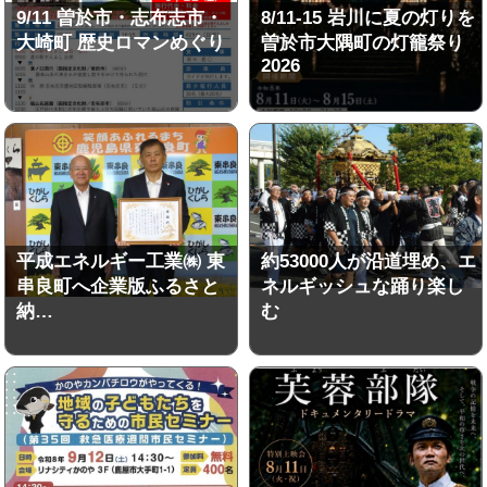
9/11 曽於市・志布志市・
8/11-15 岩川に夏の灯りを
大崎町 歴史ロマンめぐり
曽於市大隅町の灯籠祭り
2026
平成エネルギー工業㈱ 東
約53000人が沿道埋め、エ
串良町へ企業版ふるさと
ネルギッシュな踊り楽し
納…
む