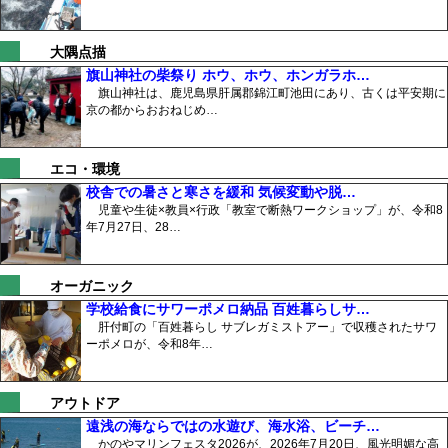
大隅点描
旗山神社の柴祭り ホウ、ホウ、ホンガラホ…
旗山神社は、鹿児島県肝属郡錦江町池田にあり、古くは平安期に
京の都からおおねじめ…
エコ・環境
校舎での暑さと寒さを緩和 気候変動や脱…
児童や生徒×教員×行政「教室で断熱ワークショップ」が、令和8
年7月27日、28…
オーガニック
学校給食にサワーポメロ納品 百姓暮らしサ…
肝付町の「百姓暮らし サブレガミストアー」で収穫されたサワ
ーポメロが、令和8年…
アウトドア
遠浅の海ならではの水遊び、海水浴、ビーチ…
かのやマリンフェスタ2026が、2026年7月20日、風光明媚な高