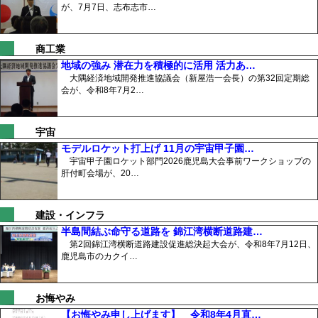
が、7月7日、志布志市…
商工業
地域の強み 潜在力を積極的に活用 活力あ…
大隅経済地域開発推進協議会（新屋浩一会長）の第32回定期総
会が、令和8年7月2…
宇宙
モデルロケット打上げ 11月の宇宙甲子園…
宇宙甲子園ロケット部門2026鹿児島大会事前ワークショップの
肝付町会場が、20…
建設・インフラ
半島間結ぶ命守る道路を 錦江湾横断道路建…
第2回錦江湾横断道路建設促進総決起大会が、令和8年7月12日、
鹿児島市のカクイ…
お悔やみ
【お悔やみ申し上げます】 令和8年4月直…