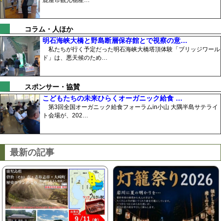
鹿屋市観光物産…
コラム・人ほか
明石海峡大橋と野島断層保存館とで視察の意…
私たちが行く予定だった明石海峡大橋塔頂体験「ブリッジワール
ド」は、悪天候のため…
スポンサー・協賛
こどもたちの未来ひらくオーガニック給食 …
第3回全国オーガニック給食フォーラムin小山 大隅半島サテライ
ト会場が、202…
最新の記事