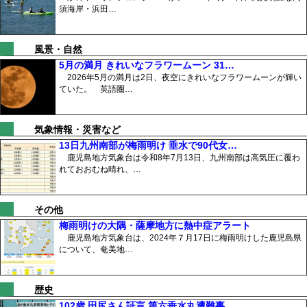
須海岸・浜田…
風景・自然
5月の満月 きれいなフラワームーン 31…
2026年5月の満月は2日、夜空にきれいなフラワームーンが輝い
ていた。 英語圏…
気象情報・災害など
13日九州南部が梅雨明け 垂水で90代女…
鹿児島地方気象台は令和8年7月13日、九州南部は高気圧に覆わ
れておおむね晴れ、…
その他
梅雨明けの大隅・薩摩地方に熱中症アラート
鹿児島地方気象台は、2024年７月17日に梅雨明けした鹿児島県
について、奄美地…
歴史
102歳 田尻さん証言 第六垂水丸遭難事…