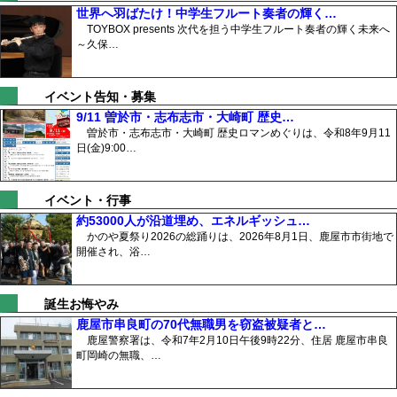
世界へ羽ばたけ！中学生フルート奏者の輝く…
TOYBOX presents 次代を担う中学生フルート奏者の輝く未来へ
～久保…
イベント告知・募集
9/11 曽於市・志布志市・大崎町 歴史…
曽於市・志布志市・大崎町 歴史ロマンめぐりは、令和8年9月11
日(金)9:00…
イベント・行事
約53000人が沿道埋め、エネルギッシュ…
かのや夏祭り2026の総踊りは、2026年8月1日、鹿屋市市街地で
開催され、浴…
誕生お悔やみ
鹿屋市串良町の70代無職男を窃盗被疑者と…
鹿屋警察署は、令和7年2月10日午後9時22分、住居 鹿屋市串良
町岡崎の無職、…