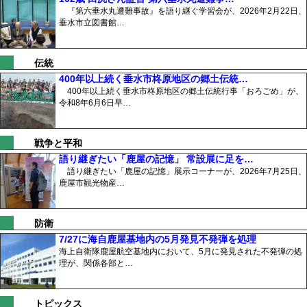
『第六垂水丸遭難事故』を語り継ぐ学習会が、2026年2月22日、
垂水市立図書館…
伝統
400年以上続く垂水市柊原地区の郷土伝統…
400年以上続く垂水市柊原地区の郷土伝統行事「おろごめ」が、
令和8年6月6日早…
戦争と平和
語り継ぎたい「鹿屋の記憶」 常設展に足を…
語り継ぎたい「鹿屋の記憶」展示コーナーが、2026年7月25日、
鹿屋市観光物産…
防衛
7/27に海自鹿屋基地内の5月発見不発弾を処理
海上自衛隊鹿屋航空基地内において、5月に発見された不発弾の処
理が、関係各部と…
トピックス