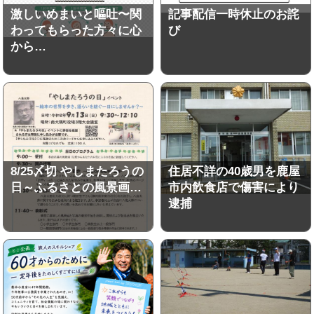
激しいめまいと嘔吐〜関
記事配信一時休止のお詫
わってもらった方々に心
び
から…
8/25〆切 やしまたろうの
住居不詳の40歳男を鹿屋
日～ふるさとの風景画…
市内飲食店で傷害により
逮捕