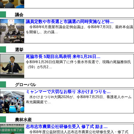
議会
議員定数や市長選と市議選の同時実施など特…
令和8年6月鹿屋市議会定例会議は、令和8年7月3日、最終本会議
を開催し、次の議…
選挙
尾脇市長 5期目出馬表明 来年1月26日…
令和9年1月26日任期満了に伴う垂水市長選で、現職の尾脇雅弥氏
（59）が5月2…
グローバル
ミャンマーで大切なお祭り 水かけまつりを…
水かけまつりin大隅2026が、令和8年7月25日、養護老人ホーム
寿光園園庭で…
農林水産
志布志市農業公社研修生受入 修了式 励ま…
令和8年度公益財団法人志布志市農業公社研修生受入・修了式