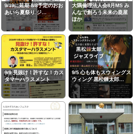
9/19に延期 8/8予定のおお
大隅倫理法人会8月MS み
あいら夏祭り ジ…
んなで創ろう未来の鹿屋
ほか
9/9 見抜け！許すな！カス
9/5 心も体もスウィングス
タマーハラスメント
ウィング 黒松錬太郎…