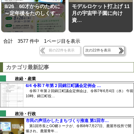
8/26 60才からのために
モデルロケット打上げ 11
～定年後をたのしくす…
月の宇宙甲子園に向け
資…
合計
3577
件中
1
ページ目を表示
前の22件を表示
次の22件を表示
カテゴリ最新記事
政経・産業
6/4 令和７年第２回錦江町議会定例会 …
令和７年第２回錦江町議会定例会は、令和7年6月4日（水） 午前
10時、錦江町役…
政治・行政
市民の声活かしたまちづくり推進 第1回市…
第1回市長とGO郷トークが、令和8年7月27日、鹿屋市役所で開
催され、鹿屋青年…