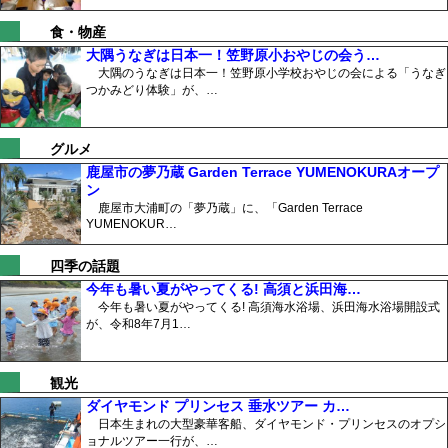
食・物産
大隅うなぎは日本一！笠野原小おやじの会う…
大隅のうなぎは日本一！笠野原小学校おやじの会による「うなぎ
つかみどり体験」が、…
グルメ
鹿屋市の夢乃蔵 Garden Terrace YUMENOKURAオープ
ン
鹿屋市大浦町の「夢乃蔵」に、「Garden Terrace
YUMENOKUR…
四季の話題
今年も暑い夏がやってくる! 高須と浜田海…
今年も暑い夏がやってくる! 高須海水浴場、浜田海水浴場開設式
が、令和8年7月1…
観光
ダイヤモンド プリンセス 垂水ツアー カ…
日本生まれの大型豪華客船、ダイヤモンド・プリンセスのオプシ
ョナルツアー一行が、…