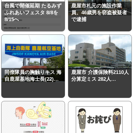
台風で開催延期 たるみず
鹿屋市札元の施設作業
ふれあいフェスタ 8/8を
員、46歳男を窃盗被疑者
8/15へ
で逮捕
同僚隊員の胸触りキス 海
鹿屋市 介護保険料2110人
自鹿屋基地海士長(22)…
分算定ミス 282人…