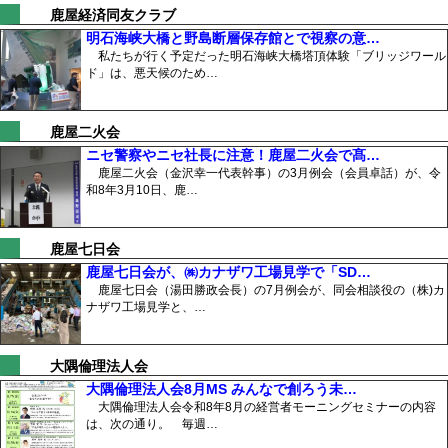
鹿屋経済同友クラブ
明石海峡大橋と野島断層保存館とで視察の意…
私たちが行く予定だった明石海峡大橋塔頂体験「ブリッジワール
ド」は、悪天候のため…
鹿屋二火会
ニセ警察やニセ社長に注意！鹿屋二火会で髙…
鹿屋二火会（金沢幸一代表幹事）の3月例会（会員卓話）が、令
和8年3月10日、鹿…
鹿屋七日会
鹿屋七日会が、㈱カナザワ工場見学で「SD…
鹿屋七日会（湯田勝政会長）の7月例会が、同会相談役の（株)カ
ナザワ工場見学と、…
大隅倫理法人会
大隅倫理法人会8月MS みんなで創ろう未…
大隅倫理法人会令和8年8月の経営者モーニングセミナーの内容
は、次の通り。 毎週…