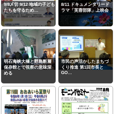
9/8〆切 9/12 地域の子ども
8/11 ドキュメンタリード
たちを守るため…
ラマ「芙蓉部隊」上映会
明石海峡大橋と野島断層
市民の声活かしたまちづ
保存館とで視察の意味深
くり推進 第1回市長と
GO…
める