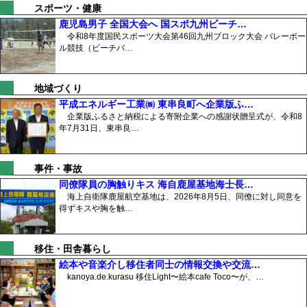
スポーツ・健康
鹿児島男子 全国大会へ 国スポ九州ビーチ…
令和8年度国民スポーツ大会第46回九州ブロック大会 バレーボー
ル競技（ビーチバ…
地域づくり
平成エネルギー工業㈱ 東串良町へ企業版ふ…
企業版ふるさと納税による寄附企業への感謝状贈呈式が、令和8
年7月31日、東串良…
事件・事故
同僚隊員の胸触りキス 海自鹿屋基地海士長…
海上自衛隊鹿屋航空基地は、2026年8月5日、同僚に対し同意を
得ずキスや胸を触…
移住・田舎暮らし
絵本や音楽介し移住者同士の情報交換や交流…
kanoya.de.kurasu 移住Light〜絵本cafe Toco〜が、…