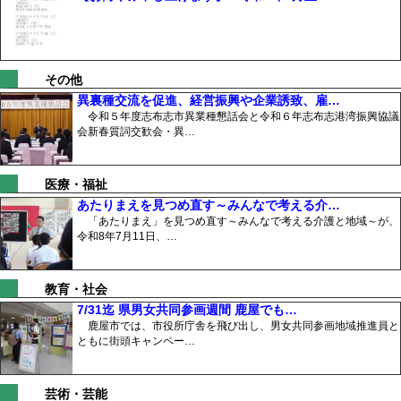
その他
異裏種交流を促進、経営振興や企業誘致、雇…
令和５年度志布志市異業種懇話会と令和６年志布志港湾振興協議
会新春質詞交歓会・異…
医療・福祉
あたりまえを見つめ直す～みんなで考える介…
「あたりまえ」を見つめ直す～みんなで考える介護と地域～が、
令和8年7月11日、…
教育・社会
7/31迄 県男女共同参画週間 鹿屋でも…
鹿屋市では、市役所庁舎を飛び出し、男女共同参画地域推進員と
ともに街頭キャンペー…
芸術・芸能