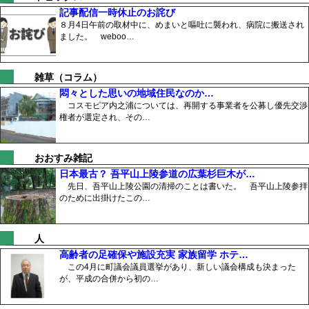
記事配信一時休止のお詫び
８月4日午前の取材中に、めまいと嘔吐に襲われ、病院に搬送され
ました。 weboo…
雑草（コラム）
悶々とした思いの地域住民なのか…
コスモピア内之浦については、再開する事業者を公募し優先交渉
権者が選定され、その…
おおすみ雑記
日本最古？ 吾平山上陵参道の広葉杉巨木が…
先日、吾平山上陵公園の清掃のことは書いた。 吾平山上陵参拝
のために出掛けたこの…
人
高齢者の足確保や施設充実 家族留学 ホテ…
この4月に町議会議員選挙があり、新しい議会構成も決まった
が、平成の合併から初の…