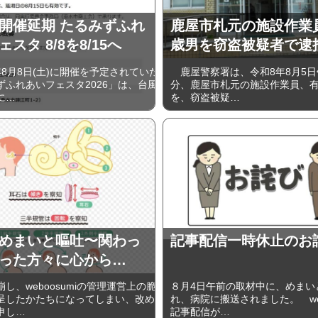
開催延期 たるみずふれ
鹿屋市札元の施設作業員
スタ 8/8を8/15へ
歳男を窃盗被疑者で逮
8月8日(土)に開催を予定されていた
鹿屋警察署は、令和8年8月5日
ずふれあいフェスタ2026」は、台風
分、鹿屋市札元の施設作業員、有
に…
を、窃盗被疑…
めまいと嘔吐〜関わっ
記事配信一時休止のお
った方々に心から…
、weboosumiの管理運営上の脆
８月4日午前の取材中に、めまい
呈したかたちになってしまい、改め
れ、病院に搬送されました。 web
申し…
記事配信が…