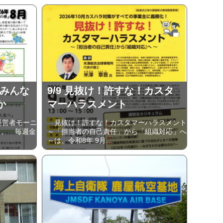
 みんな
9/9 見抜け！許すな！カスタ
か
マーハラスメント
経営者モーニ
見抜け！許すな！カスタマーハラスメント
り。 毎週金
～「担当者の自己責任」から「組織対応」へ
～は、令和8年 9月…