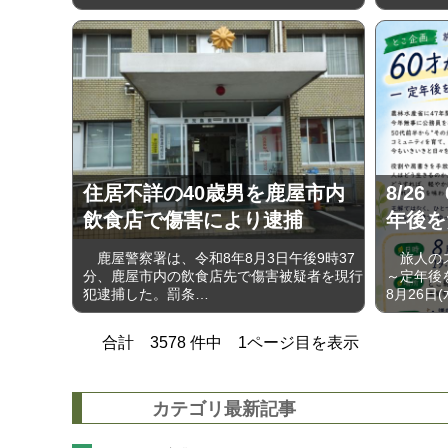
住居不詳の40歳男を鹿屋市内
8/2
飲食店で傷害により逮捕
年後を
鹿屋警察署は、令和8年8月3日午後9時37
旅人のス
分、鹿屋市内の飲食店先で傷害被疑者を現行
～定年後
犯逮捕した。罰条…
8月26日
合計
3578
件中
1
ページ目を表示
カテゴリ最新記事