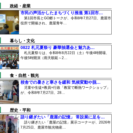
政経・産業
市民の声活かしたまちづくり推進 第1回市…
第1回市長とGO郷トークが、令和8年7月27日、鹿屋市
役所で開催され、鹿屋青年…
暮らし・文化
0822 札元夏祭り 豪華抽選会と魅力あ…
札元夏祭りは、令和8年8月22日（土）午後4時開場、
午後5時開演（雨天順延～2…
食・自然・観光
校舎での暑さと寒さを緩和 気候変動や脱…
児童や生徒×教員×行政「教室で断熱ワークショップ」
が、令和8年7月27日、28…
歴史・平和
語り継ぎたい「鹿屋の記憶」 常設展に足を…
語り継ぎたい「鹿屋の記憶」展示コーナーが、2026年
7月25日、鹿屋市観光物産…