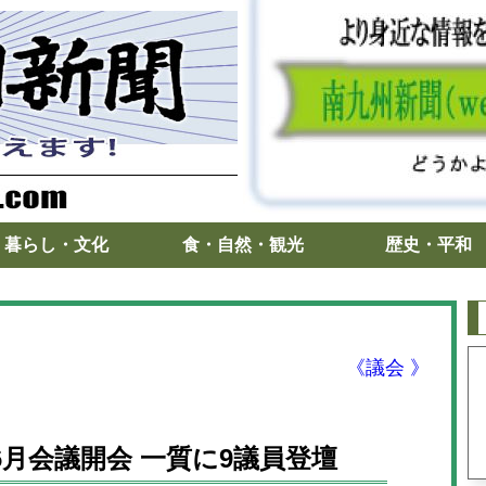
暮らし・文化
食・自然・観光
歴史・平和
《議会 》
会6月会議開会 一質に9議員登壇