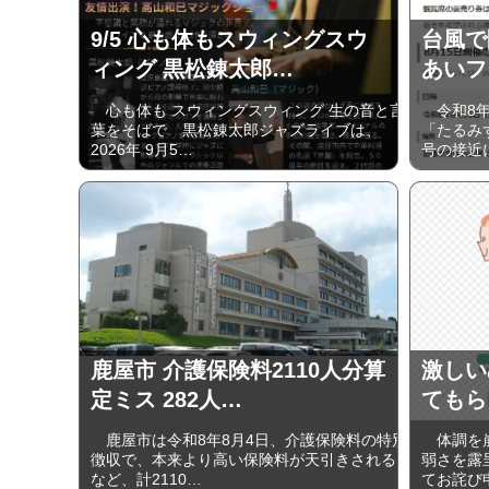
9/5 心も体もスウィングスウ
台風で
ィング 黒松錬太郎…
あいフェ
心も体も スウィングスウィング 生の音と言
令和8年
葉をそばで 黒松錬太郎ジャズライブは、
「たるみ
2026年 9⽉5…
号の接近
鹿屋市 介護保険料2110人分算
激しい
定ミス 282人…
てもら
鹿屋市は令和8年8月4日、介護保険料の特別
体調を崩し
徴収で、本来より高い保険料が天引きされる
弱さを露
など、計2110…
てお詫び