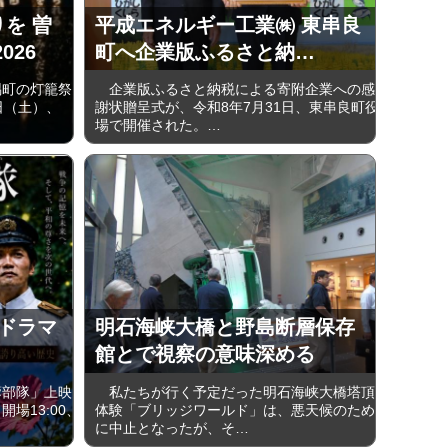
りを 曽
平成エネルギー工業㈱ 東串良
026
町へ企業版ふるさと納…
町の灯籠祭
企業版ふるさと納税による寄附企業への感
5日（土）、
謝状贈呈式が、令和8年7月31日、東串良町役
場で開催された。…
ードラマ
明石海峡大橋と野島断層保存
館とで視察の意味深める
部隊」上映
私たちが行く予定だった明石海峡大橋塔頂
開場13:00、
体験「ブリッジワールド」は、悪天候のため
に中止となったが、そ…