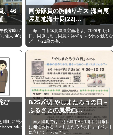
、46
同僚隊員の胸触りキス 海自鹿
捕
屋基地海士長(22)…
午後零時37
海上自衛隊鹿屋航空基地は、2026年8月5
村隆人(46）
日、同僚に対し同意を得ずキスや胸を触るな
どした22歳の海…
詫び
8/25〆切 やしまたろうの日～
ふるさとの風景画…
と嘔吐に襲わ
南大隅町では、令和8年9月13日（日曜日）
oosumiの
に開催される「やしまたろうの日」イベント
に向けて、ふるさ…