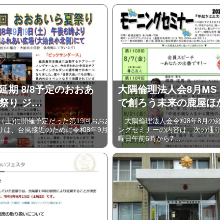
に延期 8/8予定のおおあ
大隅倫理法人会8月MS
祭り ジ…
で創ろう未来の鹿屋ほ
（土)に開催予定だった第19回おおあ
大隅倫理法人会令和8年8月の
りは、台風接近のために令和8年9月
ングセミナーの内容は、次の通
)…
曜日午前6時から7…