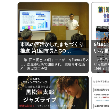
市民の声活かしたまちづくり
9/19
推進 第1回市長とGO…
いら夏
第1回市長とGO郷トークが、令和8年7月27
8月8日
日、鹿屋市役所で開催され、鹿屋青年会議
いら夏祭
所、鹿屋商工会議…
19日（土