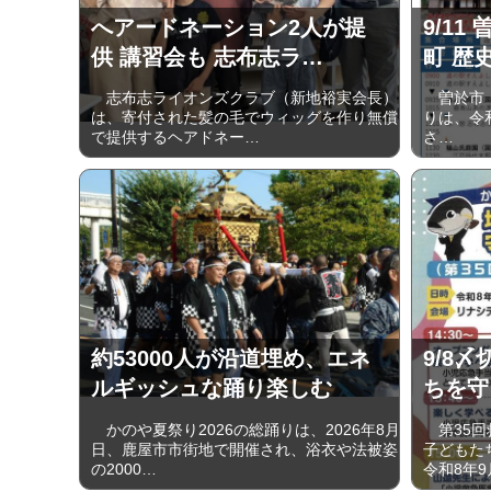
へアードネーション2人が提
9/1
供 講習会も 志布志ラ…
町 歴
志布志ライオンズクラブ（新地裕実会長）
曽於市・
は、寄付された髪の毛でウィッグを作り無償
りは、令和8
で提供するヘアドネー…
さ…
約53000人が沿道埋め、エネ
9/8〆
ルギッシュな踊り楽しむ
ちを守
かのや夏祭り2026の総踊りは、2026年8月1
第35回
日、鹿屋市市街地で開催され、浴衣や法被姿
子どもた
の2000…
令和8年9