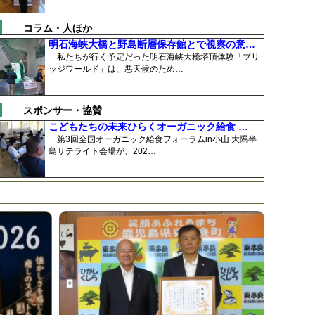
コラム・人ほか
明石海峡大橋と野島断層保存館とで視察の意…
私たちが行く予定だった明石海峡大橋塔頂体験「ブリ
ッジワールド」は、悪天候のため…
スポンサー・協賛
こどもたちの未来ひらくオーガニック給食 …
第3回全国オーガニック給食フォーラムin小山 大隅半
島サテライト会場が、202…