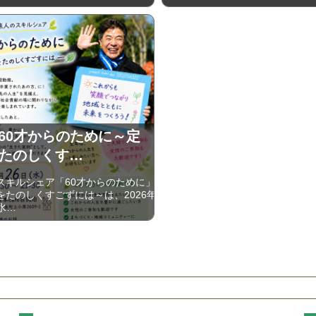
6 60才からのために～定
たのしくす…
キルシェア「60才からのために」
をたのしくすごずには～は、2026年
(水…