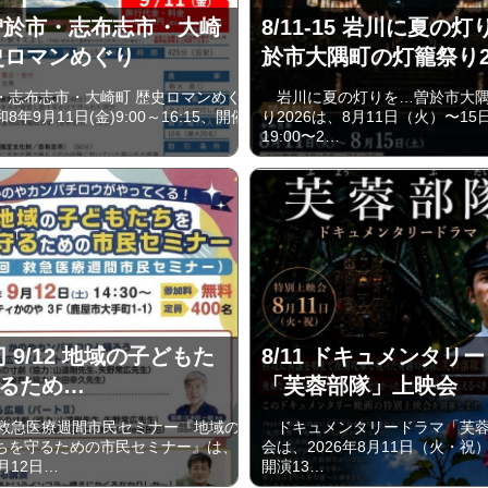
1 曽於市・志布志市・大崎
8/11-15 岩川に夏の灯
史ロマンめぐり
於市大隅町の灯籠祭り2
志布志市・大崎町 歴史ロマンめぐ
岩川に夏の灯りを…曽於市大隅
年9月11日(金)9:00～16:15、開催
り2026は、8月11日（火）〜1
19:00〜2…
切 9/12 地域の子どもた
8/11 ドキュメンタリ
るため…
「芙蓉部隊」上映会
救急医療週間市民セミナー『地域の
ドキュメンタリードラマ「芙蓉
ちを守るための市民セミナー』は、
会は、2026年8月11日（火・祝）
月12日…
開演13…