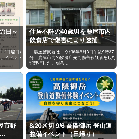
うの日～
住居不詳の40歳男を鹿屋市内
飲食店で傷害により逮捕
日（日曜日）
鹿屋警察署は、令和8年8月3日午後9時37
日」イベント
分、鹿屋市内の飲食店先で傷害被疑者を現行
犯逮捕した。罰条…
屋市野
8/20〆切 9/6 高隈御岳 登山道
…
整備イベント（日帰り）