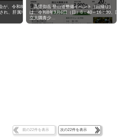
会が、令和8
高隈御岳 登山道整備イベント（日帰り）
催され、肝属地
は、令和8年9月6日（日）8：40～16：30、国
立大隅青少…
前の22件を表示
次の22件を表示