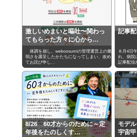
激しいめまいと嘔吐〜関わっ
記事配
てもらった方々に心から…
体調を崩し、weboosumiの管理運営上の脆
８月4日
弱さを露呈したかたちになってしまい、改め
れ、病院に
てお詫び申し…
記事配信
8/26 60才からのために～定
モデル
年後をたのしくす…
宇宙甲