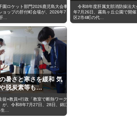
園ロケット部門2026鹿児島大会事
令和8年度肝属支部消防操法大
ショップの肝付町会場が、2026年7
年7月26日、霧島ヶ丘公園で開
肝…
区2市4町の代…
の暑さと寒さを緩和 気
や脱炭素等も…
徒×教員×行政「教室で断熱ワーク
が、令和8年7月27日、28日、錦江
年生…