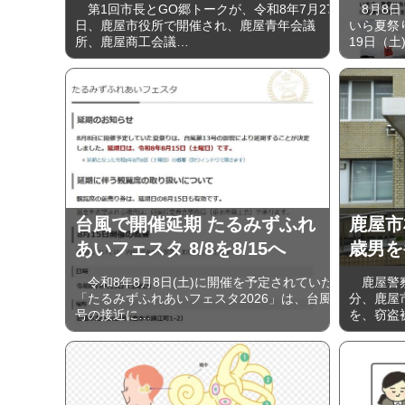
第1回市長とGO郷トークが、令和8年7月27
8月8日
日、鹿屋市役所で開催され、鹿屋青年会議
いら夏祭
所、鹿屋商工会議…
19日（土
台風で開催延期 たるみずふれ
鹿屋市
あいフェスタ 8/8を8/15へ
歳男を
令和8年8月8日(土)に開催を予定されていた
鹿屋警察
「たるみずふれあいフェスタ2026」は、台風
分、鹿屋
号の接近に…
を、窃盗