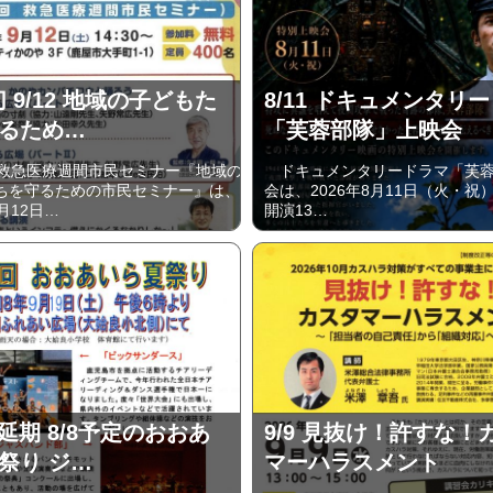
切 9/12 地域の子どもた
8/11 ドキュメンタリ
るため…
「芙蓉部隊」上映会
救急医療週間市民セミナー『地域の
ドキュメンタリードラマ「芙蓉
ちを守るための市民セミナー』は、
会は、2026年8月11日（火・祝）
月12日…
開演13…
に延期 8/8予定のおおあ
9/9 見抜け！許すな！
祭り ジ…
マーハラスメント