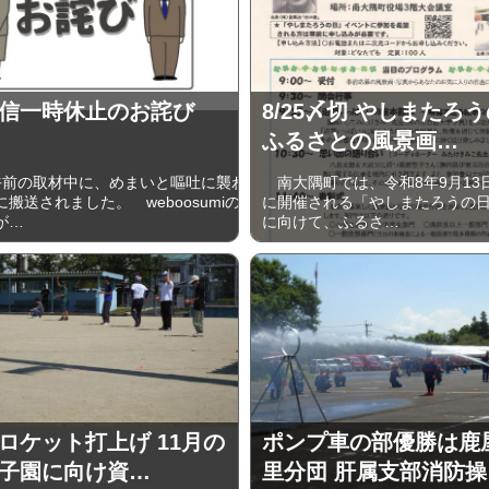
信一時休止のお詫び
8/25〆切 やしまたろ
ふるさとの風景画…
午前の取材中に、めまいと嘔吐に襲わ
南大隅町では、令和8年9月13
搬送されました。 weboosumiの
に開催される「やしまたろうの
が…
に向けて、ふるさ…
ロケット打上げ 11月の
ポンプ車の部優勝は鹿
子園に向け資…
里分団 肝属支部消防操