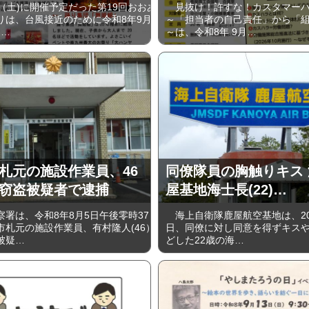
（土)に開催予定だった第19回おおあ
見抜け！許すな！カスタマーハ
りは、台風接近のために令和8年9月
～「担当者の自己責任」から「
)…
～は、令和8年 9月…
札元の施設作業員、46
同僚隊員の胸触りキス
窃盗被疑者で逮捕
屋基地海士長(22)…
署は、令和8年8月5日午後零時37
海上自衛隊鹿屋航空基地は、202
市札元の施設作業員、有村隆人(46）
日、同僚に対し同意を得ずキス
被疑…
どした22歳の海…