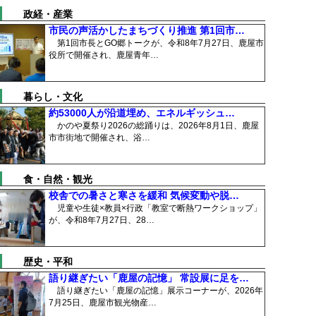
政経・産業
市民の声活かしたまちづくり推進 第1回市…
第1回市長とGO郷トークが、令和8年7月27日、鹿屋市
役所で開催され、鹿屋青年…
暮らし・文化
約53000人が沿道埋め、エネルギッシュ…
かのや夏祭り2026の総踊りは、2026年8月1日、鹿屋
市市街地で開催され、浴…
食・自然・観光
校舎での暑さと寒さを緩和 気候変動や脱…
児童や生徒×教員×行政「教室で断熱ワークショップ」
が、令和8年7月27日、28…
歴史・平和
語り継ぎたい「鹿屋の記憶」 常設展に足を…
語り継ぎたい「鹿屋の記憶」展示コーナーが、2026年
7月25日、鹿屋市観光物産…