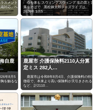
ラスメント
心も体も スウィングスウィング 生の音と言
組織対応」へ
葉をそばで 黒松錬太郎ジャズライブは、
2026年 9⽉5…
 海自鹿
鹿屋市 介護保険料2110人分算
定ミス 282人…
6年8月5
鹿屋市は令和8年8月4日、介護保険料の特別
や胸を触るな
徴収で、本来より高い保険料が天引きされる
など、計2110…