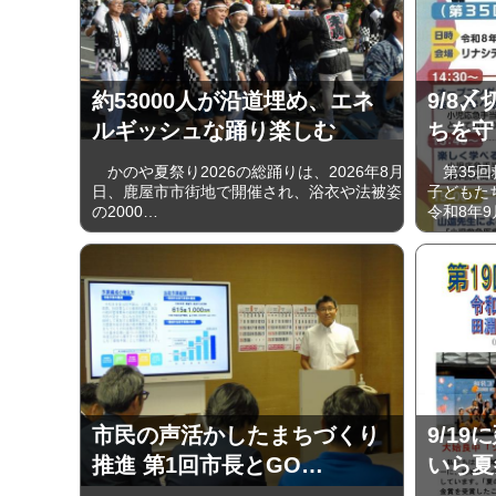
約53000人が沿道埋め、エネ
9/8〆
ルギッシュな踊り楽しむ
ちを守
かのや夏祭り2026の総踊りは、2026年8月1
第35回
日、鹿屋市市街地で開催され、浴衣や法被姿
子どもた
の2000…
令和8年9
市民の声活かしたまちづくり
9/19
推進 第1回市長とGO…
いら夏