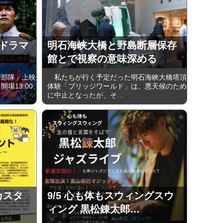
ードラマ
明石海峡大橋と野島断層保存
館とで視察の意味深める
部隊」上映
私たちが行く予定だった明石海峡大橋塔頂
開場13:00、
体験「ブリッジワールド」は、悪天候のため
に中止となったが、そ…
カスタ
9/5 心も体もスウィングスウ
ィング 黒松錬太郎…