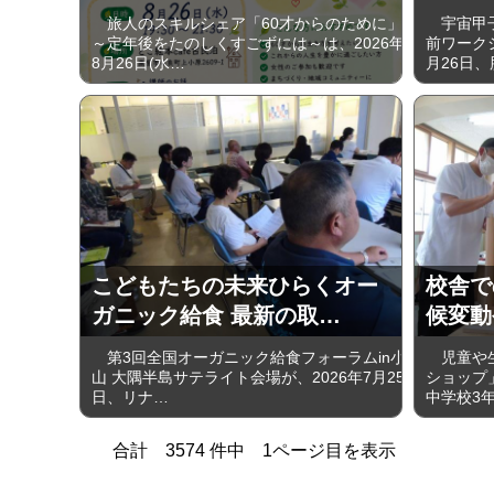
旅人のスキルシェア「60才からのために」
宇宙甲子
～定年後をたのしくすごずには～は、2026年
前ワーク
8月26日(水…
月26日、
こどもたちの未来ひらくオー
校舎で
ガニック給食 最新の取…
候変動
第3回全国オーガニック給食フォーラムin小
児童や生
山 大隅半島サテライト会場が、2026年7月25
ショップ」
日、リナ…
中学校3
合計
3574
件中
1
ページ目を表示