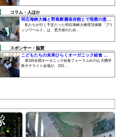
コラム・人ほか
明石海峡大橋と野島断層保存館とで視察の意…
私たちが行く予定だった明石海峡大橋塔頂体験「ブリ
ッジワールド」は、悪天候のため…
スポンサー・協賛
こどもたちの未来ひらくオーガニック給食 …
第3回全国オーガニック給食フォーラムin小山 大隅半
島サテライト会場が、202…