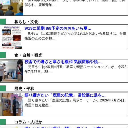
第1回市長とGO郷トークが、令和8年7月27日、鹿屋市役所で開
催され、鹿屋青年…
暮らし・文化
9/19に延期 8/8予定のおおあいら夏…
8月8日（土)に開催予定だった第19回おおあいら夏祭りは、台風
接近のために令和…
食・自然・観光
校舎での暑さと寒さを緩和 気候変動や脱…
児童や生徒×教員×行政「教室で断熱ワークショップ」が、令和8
年7月27日、28…
歴史・平和
語り継ぎたい「鹿屋の記憶」 常設展に足を…
語り継ぎたい「鹿屋の記憶」展示コーナーが、2026年7月25日、
鹿屋市観光物産…
コラム・人ほか