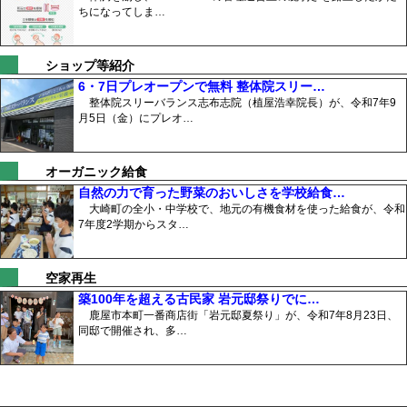
ちになってしま…
ショップ等紹介
6・7日プレオープンで無料 整体院スリー…
整体院スリーバランス志布志院（植屋浩幸院長）が、令和7年9
月5日（金）にプレオ…
オーガニック給食
自然の力で育った野菜のおいしさを学校給食…
大崎町の全小・中学校で、地元の有機食材を使った給食が、令和
7年度2学期からスタ…
空家再生
築100年を超える古民家 岩元邸祭りでに…
鹿屋市本町一番商店街「岩元邸夏祭り」が、令和7年8月23日、
同邸で開催され、多…