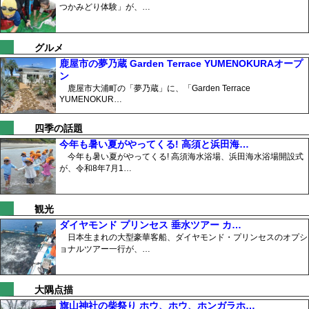
つかみどり体験」が、…
グルメ
鹿屋市の夢乃蔵 Garden Terrace YUMENOKURAオープ
ン
鹿屋市大浦町の「夢乃蔵」に、「Garden Terrace
YUMENOKUR…
四季の話題
今年も暑い夏がやってくる! 高須と浜田海…
今年も暑い夏がやってくる! 高須海水浴場、浜田海水浴場開設式
が、令和8年7月1…
観光
ダイヤモンド プリンセス 垂水ツアー カ…
日本生まれの大型豪華客船、ダイヤモンド・プリンセスのオプシ
ョナルツアー一行が、…
大隅点描
旗山神社の柴祭り ホウ、ホウ、ホンガラホ…