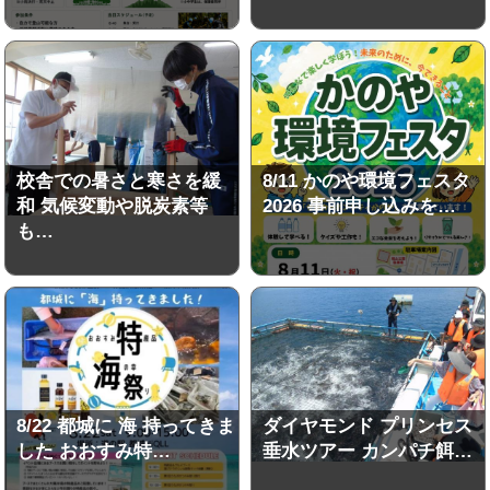
校舎での暑さと寒さを緩
8/11 かのや環境フェスタ
和 気候変動や脱炭素等
2026 事前申し込みを…
も…
8/22 都城に 海 持ってきま
ダイヤモンド プリンセス
した おおすみ特…
垂水ツアー カンパチ餌…