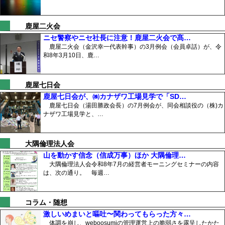
鹿屋二火会
ニセ警察やニセ社長に注意！鹿屋二火会で髙…
鹿屋二火会（金沢幸一代表幹事）の3月例会（会員卓話）が、令
和8年3月10日、鹿…
鹿屋七日会
鹿屋七日会が、㈱カナザワ工場見学で「SD…
鹿屋七日会（湯田勝政会長）の7月例会が、同会相談役の（株)カ
ナザワ工場見学と、…
大隅倫理法人会
山を動かす信念（信成万事）ほか 大隅倫理…
大隅倫理法人会令和8年7月の経営者モーニングセミナーの内容
は、次の通り。 毎週…
コラム・随想
激しいめまいと嘔吐〜関わってもらった方々…
体調を崩し、weboosumiの管理運営上の脆弱さを露呈したかた