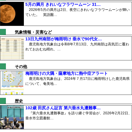
5月の満月 きれいなフラワームーン 31…
2026年5月の満月は2日、夜空にきれいなフラワームーンが輝い
ていた。 英語圏…
気象情報・災害など
13日九州南部が梅雨明け 垂水で90代女…
鹿児島地方気象台は令和8年7月13日、九州南部は高気圧に覆わ
れておおむね晴れ、…
その他
梅雨明けの大隅・薩摩地方に熱中症アラート
鹿児島地方気象台は、2024年７月17日に梅雨明けした鹿児島県
について、奄美地…
歴史
102歳 田尻さん証言 第六垂水丸遭難事…
『第六垂水丸遭難事故』を語り継ぐ学習会が、2026年2月22日、
垂水市立図書館…