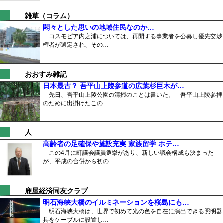
雑草（コラム）
悶々とした思いの地域住民なのか…
コスモピア内之浦については、再開する事業者を公募し優先交渉
権者が選定され、その…
おおすみ雑記
日本最古？ 吾平山上陵参道の広葉杉巨木が…
先日、吾平山上陵公園の清掃のことは書いた。 吾平山上陵参拝
のために出掛けたこの…
人
高齢者の足確保や施設充実 家族留学 ホテ…
この4月に町議会議員選挙があり、新しい議会構成も決まった
が、平成の合併から初の…
鹿屋経済同友クラブ
明石海峡大橋のイルミネーションを桜島にも…
明石海峡大橋は、世界で初めて光の色を自在に演出できる照明器
具をケーブルに設置し…