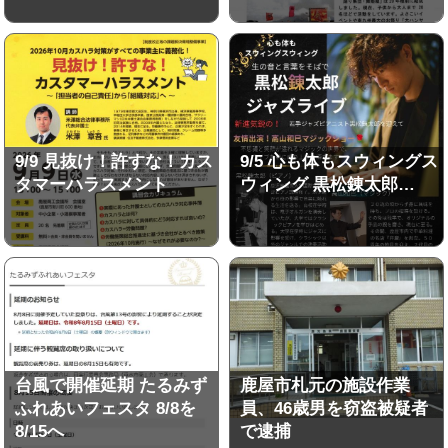
9/9 見抜け！許すな！カス
9/5 心も体もスウィングス
タマーハラスメント
ウィング 黒松錬太郎…
台風で開催延期 たるみず
鹿屋市札元の施設作業
ふれあいフェスタ 8/8を
員、46歳男を窃盗被疑者
8/15へ
で逮捕