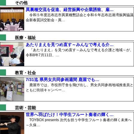
その他
異裏種交流を促進、経営振興や企業誘致、雇…
令和５年度志布志市異業種懇話会と令和６年志布志港湾振興協議
会新春質詞交歓会・異…
医療・福祉
あたりまえを見つめ直す～みんなで考える介…
「あたりまえ」を見つめ直す～みんなで考える介護と地域～が、
令和8年7月11日、…
教育・社会
7/31迄 県男女共同参画週間 鹿屋でも…
鹿屋市では、市役所庁舎を飛び出し、男女共同参画地域推進員と
ともに街頭キャンペー…
芸術・芸能
世界へ羽ばたけ！中学生フルート奏者の輝く…
TOYBOX presents 次代を担う中学生フルート奏者の輝く未来へ
～久保…