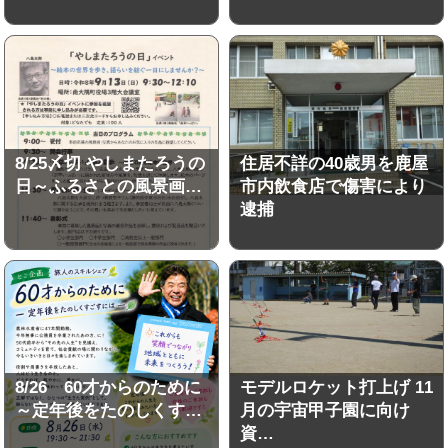
8/25〆切 やしまたろうの
住居不詳の40歳男を鹿屋
日～ふるさとの風景画…
市内飲食店で傷害により
逮捕
8/26 60才からのために
モデルロケット打上げ 11
～定年後をたのしくす…
月の宇宙甲子園に向け
資…