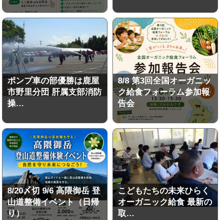
ポンプ車の部優勝は鹿屋
8/8 第3回全国オーガニッ
市野里分団 肝属支部消防
ク給食フォーラム参加報
操…
告会
8/20〆切 9/6 高隈御岳 登
こどもたちの未来ひらく
山道整備イベント（日帰
オーガニック給食 最新の
り）
取…