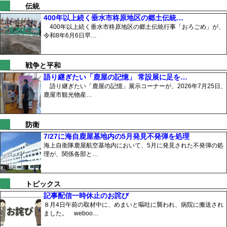
伝統
400年以上続く垂水市柊原地区の郷土伝統…
400年以上続く垂水市柊原地区の郷土伝統行事「おろごめ」が、
令和8年6月6日早…
戦争と平和
語り継ぎたい「鹿屋の記憶」 常設展に足を…
語り継ぎたい「鹿屋の記憶」展示コーナーが、2026年7月25日、
鹿屋市観光物産…
防衛
7/27に海自鹿屋基地内の5月発見不発弾を処理
海上自衛隊鹿屋航空基地内において、5月に発見された不発弾の処
理が、関係各部と…
トピックス
記事配信一時休止のお詫び
８月4日午前の取材中に、めまいと嘔吐に襲われ、病院に搬送され
ました。 weboo…