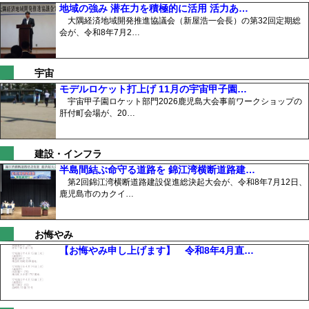
地域の強み 潜在力を積極的に活用 活力あ…
大隅経済地域開発推進協議会（新屋浩一会長）の第32回定期総
会が、令和8年7月2…
宇宙
モデルロケット打上げ 11月の宇宙甲子園…
宇宙甲子園ロケット部門2026鹿児島大会事前ワークショップの
肝付町会場が、20…
建設・インフラ
半島間結ぶ命守る道路を 錦江湾横断道路建…
第2回錦江湾横断道路建設促進総決起大会が、令和8年7月12日、
鹿児島市のカクイ…
お悔やみ
【お悔やみ申し上げます】 令和8年4月直…