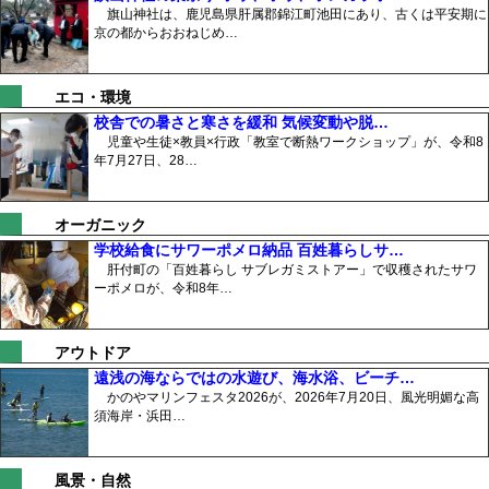
旗山神社は、鹿児島県肝属郡錦江町池田にあり、古くは平安期に
京の都からおおねじめ…
エコ・環境
校舎での暑さと寒さを緩和 気候変動や脱…
児童や生徒×教員×行政「教室で断熱ワークショップ」が、令和8
年7月27日、28…
オーガニック
学校給食にサワーポメロ納品 百姓暮らしサ…
肝付町の「百姓暮らし サブレガミストアー」で収穫されたサワ
ーポメロが、令和8年…
アウトドア
遠浅の海ならではの水遊び、海水浴、ビーチ…
かのやマリンフェスタ2026が、2026年7月20日、風光明媚な高
須海岸・浜田…
風景・自然