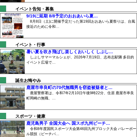
イベント告知・募集
9/19に延期 8/8予定のおおあいら夏…
8月8日（土)に開催予定だった第19回おおあいら夏祭りは、台風
接近のために令和…
イベント・行事
暑い夏を吹き飛ばし楽しくおいしく しぶし…
しぶしサマーマルシェが、2026年7月19日、志布志駅隣 多目的
イベント広場で…
誕生お悔やみ
鹿屋市串良町の70代無職男を窃盗被疑者と…
鹿屋警察署は、令和7年2月10日午後9時22分、住居 鹿屋市串良
町岡崎の無職、…
スポーツ・健康
鹿児島男子 全国大会へ 国スポ九州ビーチ…
令和8年度国民スポーツ大会第46回九州ブロック大会 バレーボー
ル競技（ビーチバ…