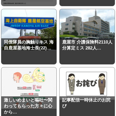
同僚隊員の胸触りキス 海
鹿屋市 介護保険料2110人
自鹿屋基地海士長(22)…
分算定ミス 282人…
激しいめまいと嘔吐〜関
記事配信一時休止のお詫
わってもらった方々に心
び
から…