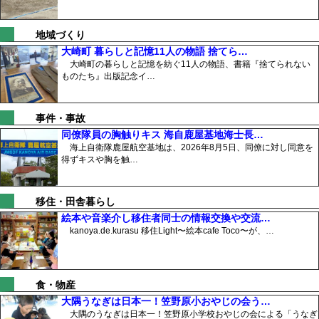
地域づくり
大崎町 暮らしと記憶11人の物語 捨てら…
大崎町の暮らしと記憶を紡ぐ11人の物語、書籍『捨てられない
ものたち』出版記念イ…
事件・事故
同僚隊員の胸触りキス 海自鹿屋基地海士長…
海上自衛隊鹿屋航空基地は、2026年8月5日、同僚に対し同意を
得ずキスや胸を触…
移住・田舎暮らし
絵本や音楽介し移住者同士の情報交換や交流…
kanoya.de.kurasu 移住Light〜絵本cafe Toco〜が、…
食・物産
大隅うなぎは日本一！笠野原小おやじの会う…
大隅のうなぎは日本一！笠野原小学校おやじの会による「うなぎ