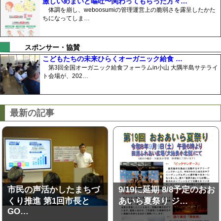
激しいめまいと嘔吐〜関わってもらった方々…
体調を崩し、weboosumiの管理運営上の脆弱さを露呈したかた
ちになってしま…
スポンサー・協賛
こどもたちの未来ひらくオーガニック給食 …
第3回全国オーガニック給食フォーラムin小山 大隅半島サテライ
ト会場が、202…
最新の記事
市民の声活かしたまちづ
9/19に延期 8/8予定のおお
くり推進 第1回市長と
あいら夏祭り ジ…
GO…