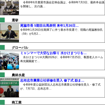
令和8年6月鹿屋市議会定例会議は、令和8年7月3日、最終本会議
を開催し、次の議…
選挙
尾脇市長 5期目出馬表明 来年1月26日…
令和9年1月26日任期満了に伴う垂水市長選で、現職の尾脇雅弥氏
（59）が5月2…
グローバル
ミャンマーで大切なお祭り 水かけまつりを…
水かけまつりin大隅2026が、令和8年7月25日、養護老人ホーム
寿光園園庭で…
農林水産
志布志市農業公社研修生受入 修了式 励ま…
令和8年度公益財団法人志布志市農業公社研修生受入・修了式
が、7月7日、志布志市…
商工業