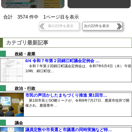
合計
3574
件中
1
ページ目を表示
前の22件を表示
次の22件を表示
カテゴリ最新記事
政経・産業
6/4 令和７年第２回錦江町議会定例会 …
令和７年第２回錦江町議会定例会は、令和7年6月4日（水） 午前
10時、錦江町役…
政治・行政
市民の声活かしたまちづくり推進 第1回市…
第1回市長とGO郷トークが、令和8年7月27日、鹿屋市役所で開
催され、鹿屋青年…
議会
議員定数や市長選と市議選の同時実施など特…