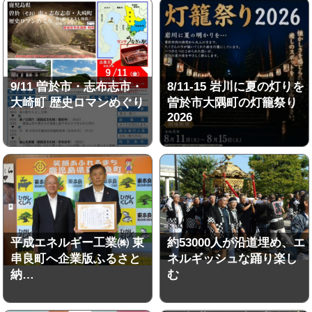
9/11 曽於市・志布志市・
8/11-15 岩川に夏の灯りを
大崎町 歴史ロマンめぐり
曽於市大隅町の灯籠祭り
2026
平成エネルギー工業㈱ 東
約53000人が沿道埋め、エ
串良町へ企業版ふるさと
ネルギッシュな踊り楽し
納…
む