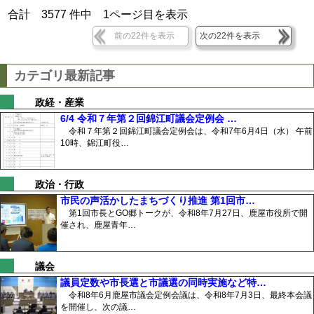
合計
3577
件中
1
ページ目を表示
前の22件を表示
次の22件を表示
カテゴリ最新記事
政経・産業
6/4 令和７年第２回錦江町議会定例会 …
令和７年第２回錦江町議会定例会は、令和7年6月4日（水） 午前
10時、錦江町役…
政治・行政
市民の声活かしたまちづくり推進 第1回市…
第1回市長とGO郷トークが、令和8年7月27日、鹿屋市役所で開
催され、鹿屋青年…
議会
議員定数や市長選と市議選の同時実施など特…
令和8年6月鹿屋市議会定例会議は、令和8年7月3日、最終本会議
を開催し、次の議…