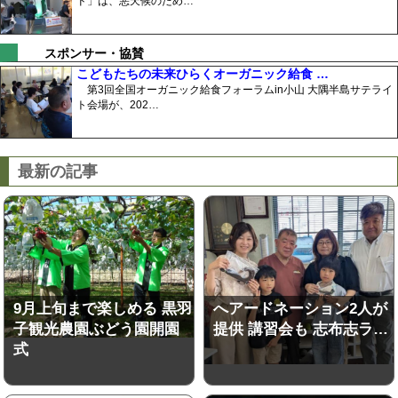
ド」は、悪天候のため…
スポンサー・協賛
こどもたちの未来ひらくオーガニック給食 …
第3回全国オーガニック給食フォーラムin小山 大隅半島サテライ
ト会場が、202…
最新の記事
9月上旬まで楽しめる 黒羽
へアードネーション2人が
子観光農園ぶどう園開園
提供 講習会も 志布志ラ…
式