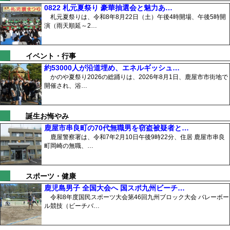
0822 札元夏祭り 豪華抽選会と魅力あ…
札元夏祭りは、令和8年8月22日（土）午後4時開場、午後5時開
演（雨天順延～2…
イベント・行事
約53000人が沿道埋め、エネルギッシュ…
かのや夏祭り2026の総踊りは、2026年8月1日、鹿屋市市街地で
開催され、浴…
誕生お悔やみ
鹿屋市串良町の70代無職男を窃盗被疑者と…
鹿屋警察署は、令和7年2月10日午後9時22分、住居 鹿屋市串良
町岡崎の無職、…
スポーツ・健康
鹿児島男子 全国大会へ 国スポ九州ビーチ…
令和8年度国民スポーツ大会第46回九州ブロック大会 バレーボー
ル競技（ビーチバ…