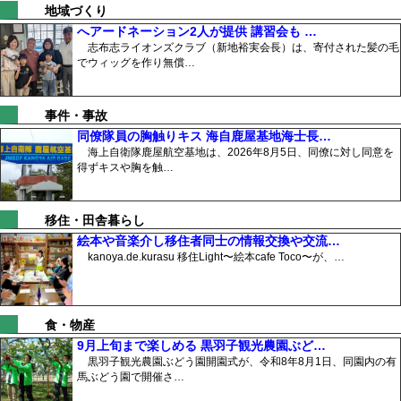
地域づくり
へアードネーション2人が提供 講習会も …
志布志ライオンズクラブ（新地裕実会長）は、寄付された髪の毛
でウィッグを作り無償…
事件・事故
同僚隊員の胸触りキス 海自鹿屋基地海士長…
海上自衛隊鹿屋航空基地は、2026年8月5日、同僚に対し同意を
得ずキスや胸を触…
移住・田舎暮らし
絵本や音楽介し移住者同士の情報交換や交流…
kanoya.de.kurasu 移住Light〜絵本cafe Toco〜が、…
食・物産
9月上旬まで楽しめる 黒羽子観光農園ぶど…
黒羽子観光農園ぶどう園開園式が、令和8年8月1日、同園内の有
馬ぶどう園で開催さ…