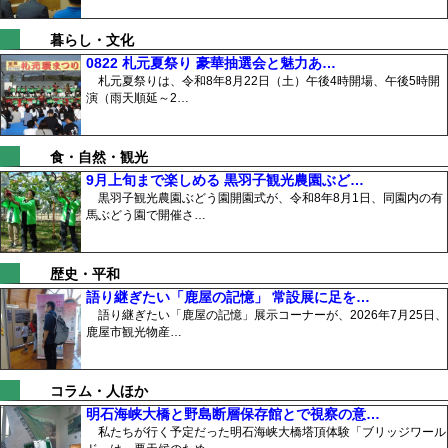
暮らし・文化
0822 札元夏祭り 豪華抽選会と魅力あ…
札元夏祭りは、令和8年8月22日（土）午後4時開場、午後5時開
演（雨天順延～2…
食・自然・観光
9月上旬まで楽しめる 黒羽子観光農園ぶど…
黒羽子観光農園ぶどう園開園式が、令和8年8月1日、同園内の有
馬ぶどう園で開催さ…
歴史・平和
語り継ぎたい「鹿屋の記憶」 常設展に足を…
語り継ぎたい「鹿屋の記憶」展示コーナーが、2026年7月25日、
鹿屋市観光物産…
コラム・人ほか
明石海峡大橋と野島断層保存館とで視察の意…
私たちが行く予定だった明石海峡大橋塔頂体験「ブリッジワール