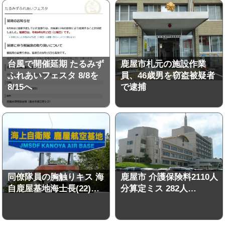
台風で開催延期 たるみず
鹿屋市札元の施設作業
ふれあいフェスタ 8/8を
員、46歳男を窃盗被疑者
8/15へ
で逮捕
同僚隊員の胸触りキス 海
鹿屋市 介護保険料2110人
自鹿屋基地海士長(22)…
分算定ミス 282人…