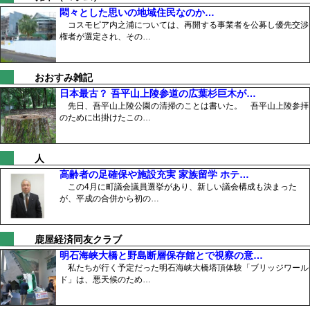
悶々とした思いの地域住民なのか…
コスモピア内之浦については、再開する事業者を公募し優先交渉
権者が選定され、その…
おおすみ雑記
日本最古？ 吾平山上陵参道の広葉杉巨木が…
先日、吾平山上陵公園の清掃のことは書いた。 吾平山上陵参拝
のために出掛けたこの…
人
高齢者の足確保や施設充実 家族留学 ホテ…
この4月に町議会議員選挙があり、新しい議会構成も決まった
が、平成の合併から初の…
鹿屋経済同友クラブ
明石海峡大橋と野島断層保存館とで視察の意…
私たちが行く予定だった明石海峡大橋塔頂体験「ブリッジワール
ド」は、悪天候のため…