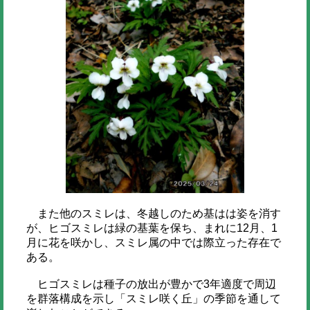
また他のスミレは、冬越しのため基はは姿を消す
が、ヒゴスミレは緑の基葉を保ち、まれに12月、1
月に花を咲かし、スミレ属の中では際立った存在で
ある。
ヒゴスミレは種子の放出が豊かで3年適度で周辺
を群落構成を示し「スミレ咲く丘」の季節を通して