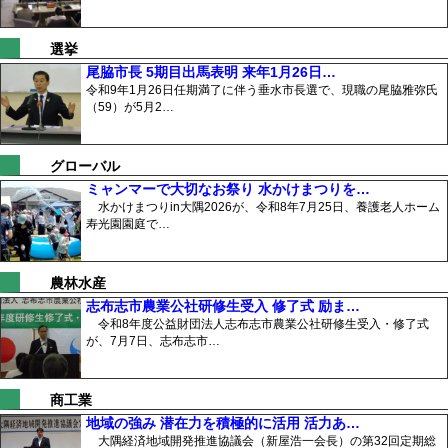
選挙
尾脇市長 5期目出馬表明 来年1月26日…
令和9年1月26日任期満了に伴う垂水市長選で、現職の尾脇雅弥氏
（59）が5月2…
グローバル
ミャンマーで大切なお祭り 水かけまつりを…
水かけまつりin大隅2026が、令和8年7月25日、養護老人ホーム
寿光園園庭で…
農林水産
志布志市農業公社研修生受入 修了式 励ま…
令和8年度公益財団法人志布志市農業公社研修生受入・修了式
が、7月7日、志布志市…
商工業
地域の強み 潜在力を積極的に活用 活力あ…
大隅経済地域開発推進協議会（新屋浩一会長）の第32回定期総