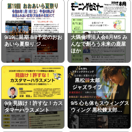
9/19に延期 8/8予定のおお
大隅倫理法人会8月MS み
あいら夏祭り ジ…
んなで創ろう未来の鹿屋
ほか
9/9 見抜け！許すな！カス
9/5 心も体もスウィングス
タマーハラスメント
ウィング 黒松錬太郎…