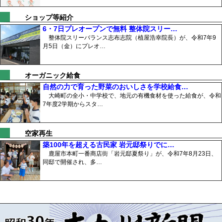
ショップ等紹介
6・7日プレオープンで無料 整体院スリー…
整体院スリーバランス志布志院（植屋浩幸院長）が、令和7年9
月5日（金）にプレオ…
オーガニック給食
自然の力で育った野菜のおいしさを学校給食…
大崎町の全小・中学校で、地元の有機食材を使った給食が、令和
7年度2学期からスタ…
空家再生
築100年を超える古民家 岩元邸祭りでに…
鹿屋市本町一番商店街「岩元邸夏祭り」が、令和7年8月23日、
同邸で開催され、多…