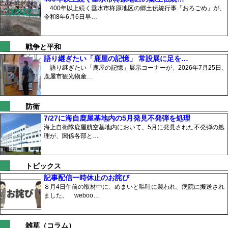
400年以上続く垂水市柊原地区の郷土伝統行事「おろごめ」が、
令和8年6月6日早…
戦争と平和
語り継ぎたい「鹿屋の記憶」 常設展に足を…
語り継ぎたい「鹿屋の記憶」展示コーナーが、2026年7月25日、
鹿屋市観光物産…
防衛
7/27に海自鹿屋基地内の5月発見不発弾を処理
海上自衛隊鹿屋航空基地内において、5月に発見された不発弾の処
理が、関係各部と…
トピックス
記事配信一時休止のお詫び
８月4日午前の取材中に、めまいと嘔吐に襲われ、病院に搬送され
ました。 weboo…
雑草（コラム）