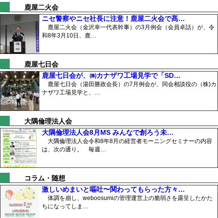
鹿屋二火会
ニセ警察やニセ社長に注意！鹿屋二火会で髙…
鹿屋二火会（金沢幸一代表幹事）の3月例会（会員卓話）が、令
和8年3月10日、鹿…
鹿屋七日会
鹿屋七日会が、㈱カナザワ工場見学で「SD…
鹿屋七日会（湯田勝政会長）の7月例会が、同会相談役の（株)カ
ナザワ工場見学と、…
大隅倫理法人会
大隅倫理法人会8月MS みんなで創ろう未…
大隅倫理法人会令和8年8月の経営者モーニングセミナーの内容
は、次の通り。 毎週…
コラム・随想
激しいめまいと嘔吐〜関わってもらった方々…
体調を崩し、weboosumiの管理運営上の脆弱さを露呈したかた
ちになってしま…