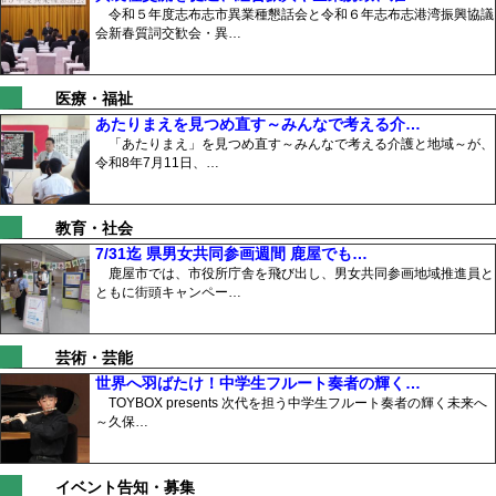
令和５年度志布志市異業種懇話会と令和６年志布志港湾振興協議
会新春質詞交歓会・異…
医療・福祉
あたりまえを見つめ直す～みんなで考える介…
「あたりまえ」を見つめ直す～みんなで考える介護と地域～が、
令和8年7月11日、…
教育・社会
7/31迄 県男女共同参画週間 鹿屋でも…
鹿屋市では、市役所庁舎を飛び出し、男女共同参画地域推進員と
ともに街頭キャンペー…
芸術・芸能
世界へ羽ばたけ！中学生フルート奏者の輝く…
TOYBOX presents 次代を担う中学生フルート奏者の輝く未来へ
～久保…
イベント告知・募集