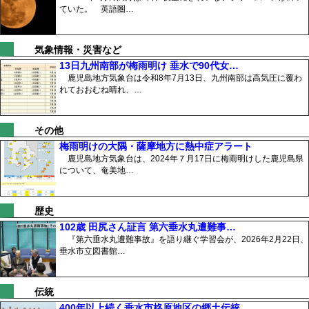
ていた。 英語圏…
気象情報・災害など
13日九州南部が梅雨明け 垂水で90代女…
鹿児島地方気象台は令和8年7月13日、九州南部は高気圧に覆わ
れておおむね晴れ、…
その他
梅雨明けの大隅・薩摩地方に熱中症アラート
鹿児島地方気象台は、2024年７月17日に梅雨明けした鹿児島県
について、奄美地…
歴史
102歳 田尻さん証言 第六垂水丸遭難事…
『第六垂水丸遭難事故』を語り継ぐ学習会が、2026年2月22日、
垂水市立図書館…
伝統
400年以上続く垂水市柊原地区の郷土伝統…