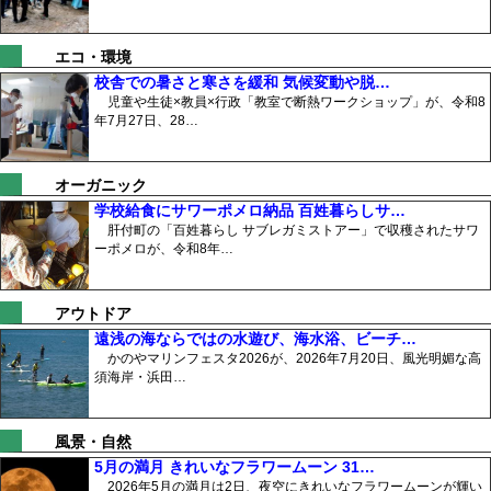
エコ・環境
校舎での暑さと寒さを緩和 気候変動や脱…
児童や生徒×教員×行政「教室で断熱ワークショップ」が、令和8
年7月27日、28…
オーガニック
学校給食にサワーポメロ納品 百姓暮らしサ…
肝付町の「百姓暮らし サブレガミストアー」で収穫されたサワ
ーポメロが、令和8年…
アウトドア
遠浅の海ならではの水遊び、海水浴、ビーチ…
かのやマリンフェスタ2026が、2026年7月20日、風光明媚な高
須海岸・浜田…
風景・自然
5月の満月 きれいなフラワームーン 31…
2026年5月の満月は2日、夜空にきれいなフラワームーンが輝い