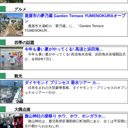
グルメ
鹿屋市の夢乃蔵 Garden Terrace YUMENOKURAオープ
ン
鹿屋市大浦町の「夢乃蔵」に、「Garden Terrace
YUMENOKUR…
四季の話題
今年も暑い夏がやってくる! 高須と浜田海…
今年も暑い夏がやってくる! 高須海水浴場、浜田海水浴場開設式
が、令和8年7月1…
観光
ダイヤモンド プリンセス 垂水ツアー カ…
日本生まれの大型豪華客船、ダイヤモンド・プリンセスのオプシ
ョナルツアー一行が、…
大隅点描
旗山神社の柴祭り ホウ、ホウ、ホンガラホ…
旗山神社は、鹿児島県肝属郡錦江町池田にあり、古くは平安期に
京の都からおおねじめ…