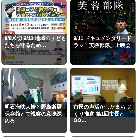
9/8〆切 9/12 地域の子ども
8/11 ドキュメンタリード
たちを守るため…
ラマ「芙蓉部隊」上映会
明石海峡大橋と野島断層
市民の声活かしたまちづ
保存館とで視察の意味深
くり推進 第1回市長と
GO…
める