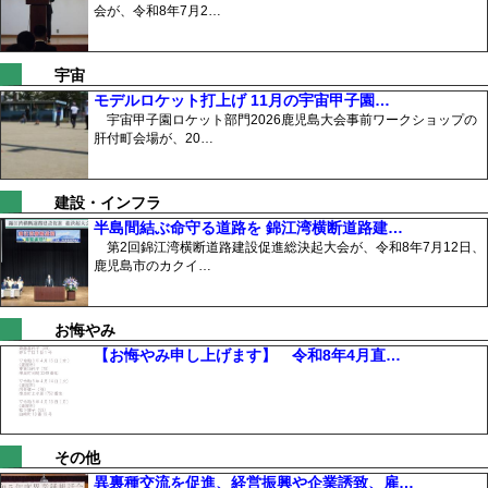
会が、令和8年7月2…
宇宙
モデルロケット打上げ 11月の宇宙甲子園…
宇宙甲子園ロケット部門2026鹿児島大会事前ワークショップの
肝付町会場が、20…
建設・インフラ
半島間結ぶ命守る道路を 錦江湾横断道路建…
第2回錦江湾横断道路建設促進総決起大会が、令和8年7月12日、
鹿児島市のカクイ…
お悔やみ
【お悔やみ申し上げます】 令和8年4月直…
その他
異裏種交流を促進、経営振興や企業誘致、雇…