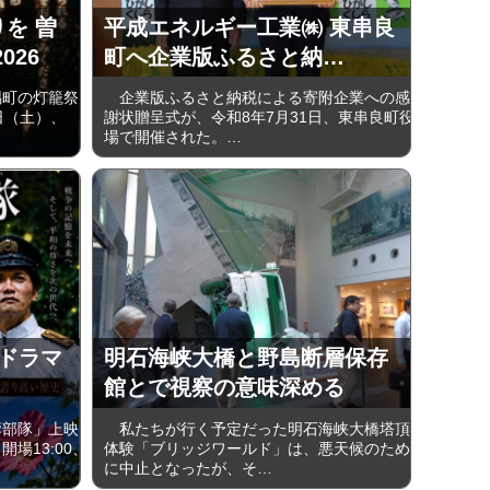
りを 曽
平成エネルギー工業㈱ 東串良
026
町へ企業版ふるさと納…
町の灯籠祭
企業版ふるさと納税による寄附企業への感
5日（土）、
謝状贈呈式が、令和8年7月31日、東串良町役
場で開催された。…
ードラマ
明石海峡大橋と野島断層保存
館とで視察の意味深める
部隊」上映
私たちが行く予定だった明石海峡大橋塔頂
開場13:00、
体験「ブリッジワールド」は、悪天候のため
に中止となったが、そ…