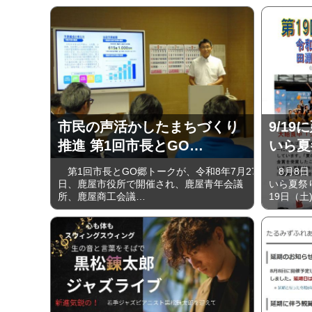
市民の声活かしたまちづくり
9/19
推進 第1回市長とGO…
いら夏
第1回市長とGO郷トークが、令和8年7月27
8月8日
日、鹿屋市役所で開催され、鹿屋青年会議
いら夏祭
所、鹿屋商工会議…
19日（土