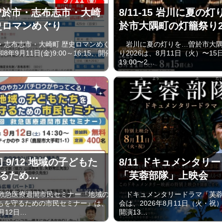
1 曽於市・志布志市・大崎
8/11-15 岩川に夏の灯
史ロマンめぐり
於市大隅町の灯籠祭り2
志布志市・大崎町 歴史ロマンめぐ
岩川に夏の灯りを…曽於市大隅
年9月11日(金)9:00～16:15、開催
り2026は、8月11日（火）〜1
19:00〜2…
切 9/12 地域の子どもた
8/11 ドキュメンタリ
るため…
「芙蓉部隊」上映会
救急医療週間市民セミナー『地域の
ドキュメンタリードラマ「芙蓉
ちを守るための市民セミナー』は、
会は、2026年8月11日（火・祝）
月12日…
開演13…