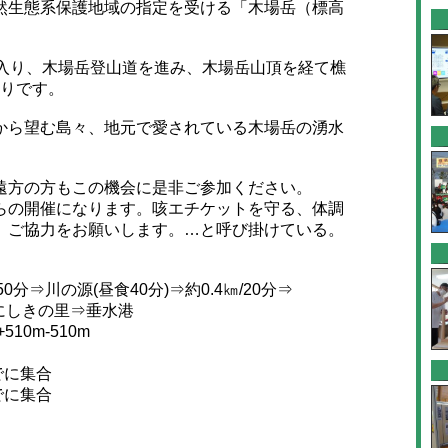
生態系保護地域の指定を受ける「木場岳（標高
入り、木場岳登山道を進み、木場岳山頂を経て樵
のりです。
ら望む島々、地元で愛されている木場岳の湧水
方の方もこの機会に是非ご参加ください。
の開催になります。咳エチケットを守る、体調
、ご協力をお願いします。…と呼び掛けている。
分⇒川の源(昼食40分)⇒約0.4㎞/20分⇒
⇒にしきの里⇒垂水港
10m-510m
でに集合
でに集合