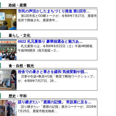
政経・産業
市民の声活かしたまちづくり推進 第1回市…
第1回市長とGO郷トークが、令和8年7月27日、鹿屋市
役所で開催され、鹿屋青年…
暮らし・文化
0822 札元夏祭り 豪華抽選会と魅力あ…
札元夏祭りは、令和8年8月22日（土）午後4時開場、
午後5時開演（雨天順延～2…
食・自然・観光
校舎での暑さと寒さを緩和 気候変動や脱…
児童や生徒×教員×行政「教室で断熱ワークショップ」
が、令和8年7月27日、28…
歴史・平和
語り継ぎたい「鹿屋の記憶」 常設展に足を…
語り継ぎたい「鹿屋の記憶」展示コーナーが、2026年
7月25日、鹿屋市観光物産…