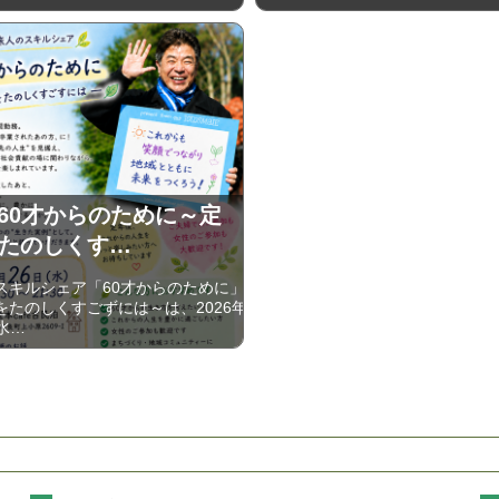
6 60才からのために～定
たのしくす…
キルシェア「60才からのために」
をたのしくすごずには～は、2026年
(水…