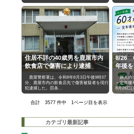
住居不詳の40歳男を鹿屋市内
8/2
飲食店で傷害により逮捕
年後を
鹿屋警察署は、令和8年8月3日午後9時37
旅人のス
分、鹿屋市内の飲食店先で傷害被疑者を現行
～定年後
犯逮捕した。罰条…
8月26日
合計
3577
件中
1
ページ目を表示
カテゴリ最新記事