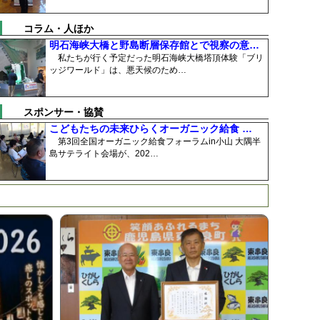
コラム・人ほか
明石海峡大橋と野島断層保存館とで視察の意…
私たちが行く予定だった明石海峡大橋塔頂体験「ブリ
ッジワールド」は、悪天候のため…
スポンサー・協賛
こどもたちの未来ひらくオーガニック給食 …
第3回全国オーガニック給食フォーラムin小山 大隅半
島サテライト会場が、202…