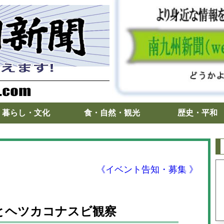
暮らし・文化
食・自然・観光
歴史・平和
《イベント告知・募集 》
登山とヘツカコナスビ観察