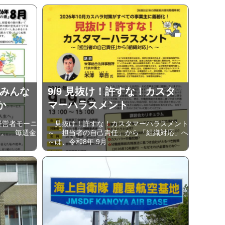
 みんな
9/9 見抜け！許すな！カスタ
か
マーハラスメント
経営者モーニ
見抜け！許すな！カスタマーハラスメント
り。 毎週金
～「担当者の自己責任」から「組織対応」へ
～は、令和8年 9月…