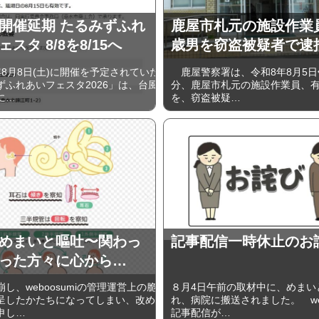
開催延期 たるみずふれ
鹿屋市札元の施設作業員
スタ 8/8を8/15へ
歳男を窃盗被疑者で逮
8月8日(土)に開催を予定されていた
鹿屋警察署は、令和8年8月5日
ずふれあいフェスタ2026」は、台風
分、鹿屋市札元の施設作業員、有
に…
を、窃盗被疑…
めまいと嘔吐〜関わっ
記事配信一時休止のお
った方々に心から…
、weboosumiの管理運営上の脆
８月4日午前の取材中に、めまい
呈したかたちになってしまい、改め
れ、病院に搬送されました。 web
申し…
記事配信が…