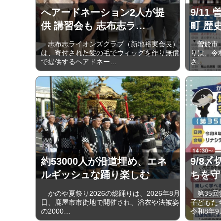
へアードネーション2人が提
9/1
供 講習会も 志布志ラ…
町 歴
志布志ライオンズクラブ（新地裕実会長）
曽於市・
は、寄付された髪の毛でウィッグを作り無償
りは、令和8
で提供するヘアドネー…
さ…
約53000人が沿道埋め、エネ
9/8〆
ルギッシュな踊り楽しむ
ちを守
かのや夏祭り2026の総踊りは、2026年8月1
第35回
日、鹿屋市市街地で開催され、浴衣や法被姿
子どもた
の2000…
令和8年9