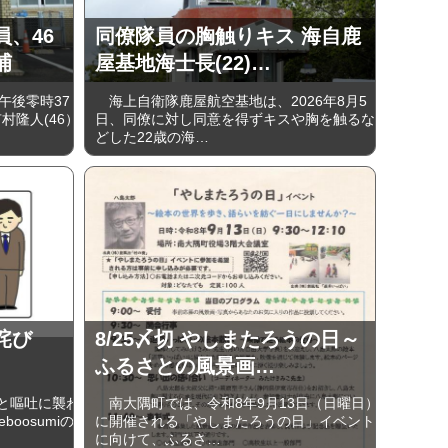
、46
同僚隊員の胸触りキス 海自鹿
捕
屋基地海士長(22)…
午後零時37
海上自衛隊鹿屋航空基地は、2026年8月5
村隆人(46）
日、同僚に対し同意を得ずキスや胸を触るな
どした22歳の海…
詫び
8/25〆切 やしまたろうの日～
ふるさとの風景画…
と嘔吐に襲わ
南大隅町では、令和8年9月13日（日曜日）
oosumiの
に開催される「やしまたろうの日」イベント
に向けて、ふるさ…