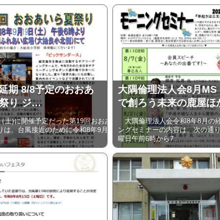
に延期 8/8予定のおおあ
大隅倫理法人会8月MS
祭り ジ…
で創ろう未来の鹿屋ほ
（土)に開催予定だった第19回おおあ
大隅倫理法人会令和8年8月の
りは、台風接近のために令和8年9月
ングセミナーの内容は、次の通
)…
曜日午前6時から7…