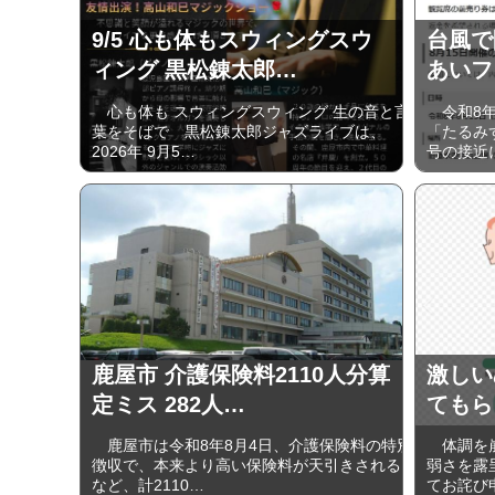
9/5 心も体もスウィングスウ
台風で
ィング 黒松錬太郎…
あいフェ
心も体も スウィングスウィング 生の音と言
令和8年
葉をそばで 黒松錬太郎ジャズライブは、
「たるみ
2026年 9⽉5…
号の接近
鹿屋市 介護保険料2110人分算
激しい
定ミス 282人…
てもら
鹿屋市は令和8年8月4日、介護保険料の特別
体調を崩し
徴収で、本来より高い保険料が天引きされる
弱さを露
など、計2110…
てお詫び