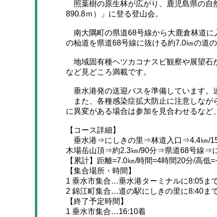
照葉樹の原生林が広がり、鹿児島県の自然
890.8ｍ）」に登る登山会。
南大隅町の県道68号線から大鹿倉林道に
の杣道を県道68号線に抜ける約7.0㎞の道
地域固有種ヘツカコナスビ観察や展望石か
など見どころ満載です。
垂水港発の送迎バスを準備しています。遠
また、各種感染症拡大防止に注意しながら
に異変がある場合は参加を見合わせるなど
【コース詳細】
垂水港⇒にしきの里⇒林道入口⇒4.4㎞/150
木場岳山頂⇒約2.3㎞/90分⇒県道68号線
【累計】距離=7.0㎞/時間=4時間20分/高低=+5
【集合場所・時間】
1 垂水市集合…垂水港ターミナルに8:05ま
2 錦江町集合…道の駅にしきの里に8:40ま
【終了予定時間】
1 垂水市集合…16:10着