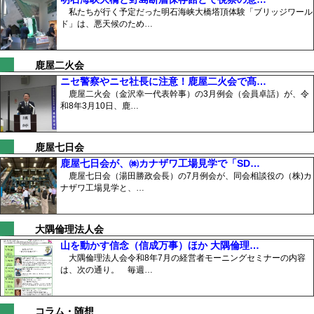
私たちが行く予定だった明石海峡大橋塔頂体験「ブリッジワール
ド」は、悪天候のため…
鹿屋二火会
ニセ警察やニセ社長に注意！鹿屋二火会で髙…
鹿屋二火会（金沢幸一代表幹事）の3月例会（会員卓話）が、令
和8年3月10日、鹿…
鹿屋七日会
鹿屋七日会が、㈱カナザワ工場見学で「SD…
鹿屋七日会（湯田勝政会長）の7月例会が、同会相談役の（株)カ
ナザワ工場見学と、…
大隅倫理法人会
山を動かす信念（信成万事）ほか 大隅倫理…
大隅倫理法人会令和8年7月の経営者モーニングセミナーの内容
は、次の通り。 毎週…
コラム・随想