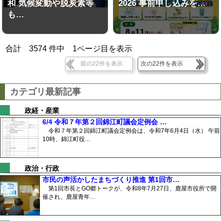
和 気候変動や脱炭素等
2026 事前申し込みを…
も…
合計
3574
件中
1
ページ目を表示
前の22件を表示
次の22件を表示
カテゴリ最新記事
政経・産業
6/4 令和７年第２回錦江町議会定例会 …
令和７年第２回錦江町議会定例会は、令和7年6月4日（水） 午前
10時、錦江町役…
政治・行政
市民の声活かしたまちづくり推進 第1回市…
第1回市長とGO郷トークが、令和8年7月27日、鹿屋市役所で開
催され、鹿屋青年…