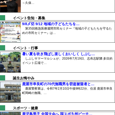
～久保…
イベント告知・募集
9/8〆切 9/12 地域の子どもたちを…
第35回救急医療週間市民セミナー『地域の子どもたちを守るた
めの市民セミナー』は…
イベント・行事
暑い夏を吹き飛ばし楽しくおいしく しぶし…
しぶしサマーマルシェが、2026年7月19日、志布志駅隣 多目的
イベント広場で…
誕生お悔やみ
鹿屋市串良町の70代無職男を窃盗被疑者と…
鹿屋警察署は、令和7年2月10日午後9時22分、住居 鹿屋市串良
町岡崎の無職、…
スポーツ・健康
鹿児島男子 全国大会へ 国スポ九州ビーチ…