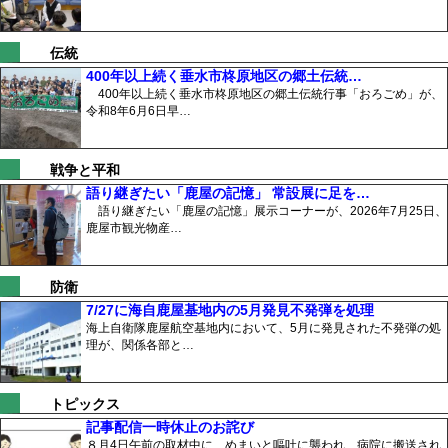
伝統
400年以上続く垂水市柊原地区の郷土伝統…
400年以上続く垂水市柊原地区の郷土伝統行事「おろごめ」が、
令和8年6月6日早…
戦争と平和
語り継ぎたい「鹿屋の記憶」 常設展に足を…
語り継ぎたい「鹿屋の記憶」展示コーナーが、2026年7月25日、
鹿屋市観光物産…
防衛
7/27に海自鹿屋基地内の5月発見不発弾を処理
海上自衛隊鹿屋航空基地内において、5月に発見された不発弾の処
理が、関係各部と…
トピックス
記事配信一時休止のお詫び
８月4日午前の取材中に、めまいと嘔吐に襲われ、病院に搬送され