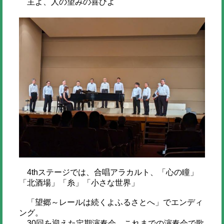
主よ、人の望みの喜びよ
4thステージでは、合唱アラカルト、「心の瞳」
「北酒場」「糸」「小さな世界」
「望郷～レールは続くよふるさとへ」でエンディ
ング。
30回を迎えた定期演奏会、これまでの演奏会で歌