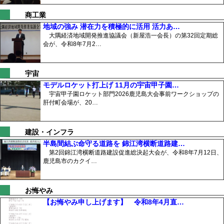
商工業
地域の強み 潜在力を積極的に活用 活力あ…
大隅経済地域開発推進協議会（新屋浩一会長）の第32回定期総
会が、令和8年7月2…
宇宙
モデルロケット打上げ 11月の宇宙甲子園…
宇宙甲子園ロケット部門2026鹿児島大会事前ワークショップの
肝付町会場が、20…
建設・インフラ
半島間結ぶ命守る道路を 錦江湾横断道路建…
第2回錦江湾横断道路建設促進総決起大会が、令和8年7月12日、
鹿児島市のカクイ…
お悔やみ
【お悔やみ申し上げます】 令和8年4月直…