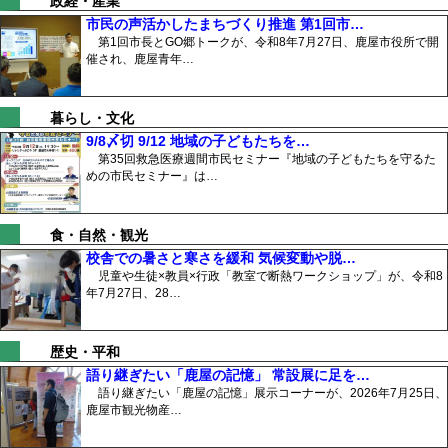
政経・産業
市民の声活かしたまちづくり推進 第1回市…
第1回市長とGO郷トークが、令和8年7月27日、鹿屋市役所で開
催され、鹿屋青年…
暮らし・文化
9/8〆切 9/12 地域の子どもたちを…
第35回救急医療週間市民セミナー『地域の子どもたちを守るた
めの市民セミナー』は…
食・自然・観光
校舎での暑さと寒さを緩和 気候変動や脱…
児童や生徒×教員×行政「教室で断熱ワークショップ」が、令和8
年7月27日、28…
歴史・平和
語り継ぎたい「鹿屋の記憶」 常設展に足を…
語り継ぎたい「鹿屋の記憶」展示コーナーが、2026年7月25日、
鹿屋市観光物産…