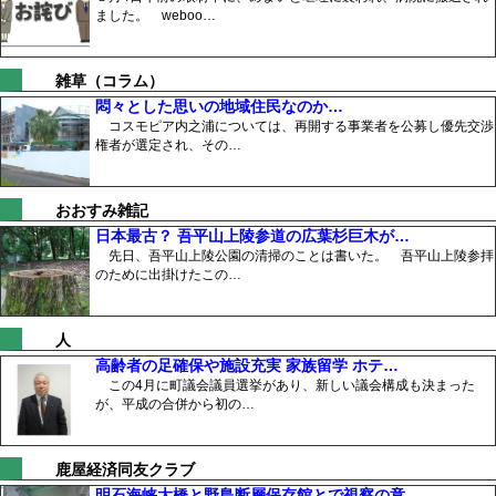
ました。 weboo…
雑草（コラム）
悶々とした思いの地域住民なのか…
コスモピア内之浦については、再開する事業者を公募し優先交渉
権者が選定され、その…
おおすみ雑記
日本最古？ 吾平山上陵参道の広葉杉巨木が…
先日、吾平山上陵公園の清掃のことは書いた。 吾平山上陵参拝
のために出掛けたこの…
人
高齢者の足確保や施設充実 家族留学 ホテ…
この4月に町議会議員選挙があり、新しい議会構成も決まった
が、平成の合併から初の…
鹿屋経済同友クラブ
明石海峡大橋と野島断層保存館とで視察の意…