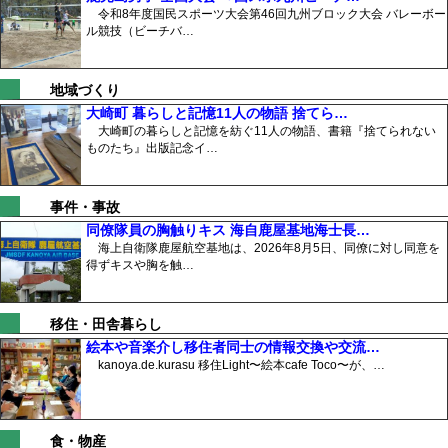
令和8年度国民スポーツ大会第46回九州ブロック大会 バレーボー
ル競技（ビーチバ…
地域づくり
大崎町 暮らしと記憶11人の物語 捨てら…
大崎町の暮らしと記憶を紡ぐ11人の物語、書籍『捨てられない
ものたち』出版記念イ…
事件・事故
同僚隊員の胸触りキス 海自鹿屋基地海士長…
海上自衛隊鹿屋航空基地は、2026年8月5日、同僚に対し同意を
得ずキスや胸を触…
移住・田舎暮らし
絵本や音楽介し移住者同士の情報交換や交流…
kanoya.de.kurasu 移住Light〜絵本cafe Toco〜が、…
食・物産