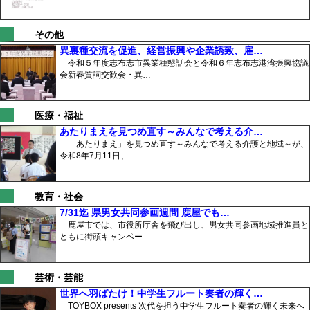
その他
異裏種交流を促進、経営振興や企業誘致、雇…
令和５年度志布志市異業種懇話会と令和６年志布志港湾振興協議
会新春質詞交歓会・異…
医療・福祉
あたりまえを見つめ直す～みんなで考える介…
「あたりまえ」を見つめ直す～みんなで考える介護と地域～が、
令和8年7月11日、…
教育・社会
7/31迄 県男女共同参画週間 鹿屋でも…
鹿屋市では、市役所庁舎を飛び出し、男女共同参画地域推進員と
ともに街頭キャンペー…
芸術・芸能
世界へ羽ばたけ！中学生フルート奏者の輝く…
TOYBOX presents 次代を担う中学生フルート奏者の輝く未来へ