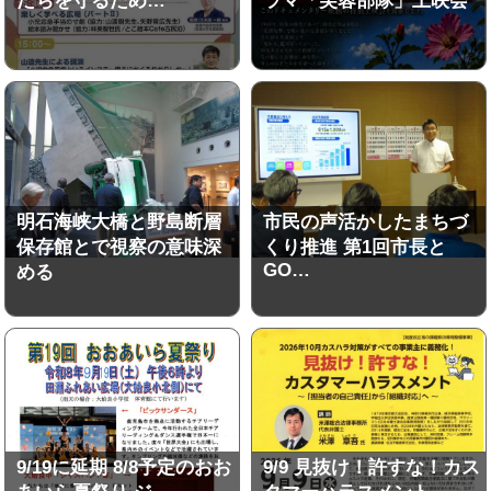
たちを守るため…
ラマ「芙蓉部隊」上映会
明石海峡大橋と野島断層
市民の声活かしたまちづ
保存館とで視察の意味深
くり推進 第1回市長と
GO…
める
9/19に延期 8/8予定のおお
9/9 見抜け！許すな！カス