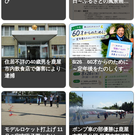
び
日～ふるさとの風景画…
住居不詳の40歳男を鹿屋
8/26 60才からのために
市内飲食店で傷害により
～定年後をたのしくす…
逮捕
モデルロケット打上げ 11
ポンプ車の部優勝は鹿屋