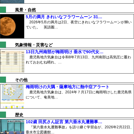
風景・自然
5月の満月 きれいなフラワームーン 31…
2026年5月の満月は2日、夜空にきれいなフラワームーンが輝い
ていた。 英語圏…
気象情報・災害など
13日九州南部が梅雨明け 垂水で90代女…
鹿児島地方気象台は令和8年7月13日、九州南部は高気圧に覆わ
れておおむね晴れ、…
その他
梅雨明けの大隅・薩摩地方に熱中症アラート
鹿児島地方気象台は、2024年７月17日に梅雨明けした鹿児島県
について、奄美地…
歴史
102歳 田尻さん証言 第六垂水丸遭難事…
『第六垂水丸遭難事故』を語り継ぐ学習会が、2026年2月22日、
垂水市立図書館…