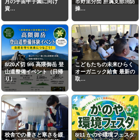
月の宇宙甲子園に向け
市野里分団 肝属支部消防
資…
操…
8/20〆切 9/6 高隈御岳 登
こどもたちの未来ひらく
山道整備イベント（日帰
オーガニック給食 最新の
り）
取…
校舎での暑さと寒さを緩
8/11 かのや環境フェスタ