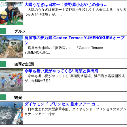
大隅うなぎは日本一！笠野原小おやじの会う…
大隅のうなぎは日本一！笠野原小学校おやじの会による「うなぎ
つかみどり体験」が、…
グルメ
鹿屋市の夢乃蔵 Garden Terrace YUMENOKURAオープ
ン
鹿屋市大浦町の「夢乃蔵」に、「Garden Terrace
YUMENOKUR…
四季の話題
今年も暑い夏がやってくる! 高須と浜田海…
今年も暑い夏がやってくる! 高須海水浴場、浜田海水浴場開設式
が、令和8年7月1…
観光
ダイヤモンド プリンセス 垂水ツアー カ…
日本生まれの大型豪華客船、ダイヤモンド・プリンセスのオプシ
ョナルツアー一行が、…