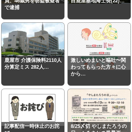
員、46歳男を窃盗被疑者
自鹿屋基地海士長(22)…
で逮捕
鹿屋市 介護保険料2110人
激しいめまいと嘔吐〜関
分算定ミス 282人…
わってもらった方々に心
から…
記事配信一時休止のお詫
8/25〆切 やしまたろうの