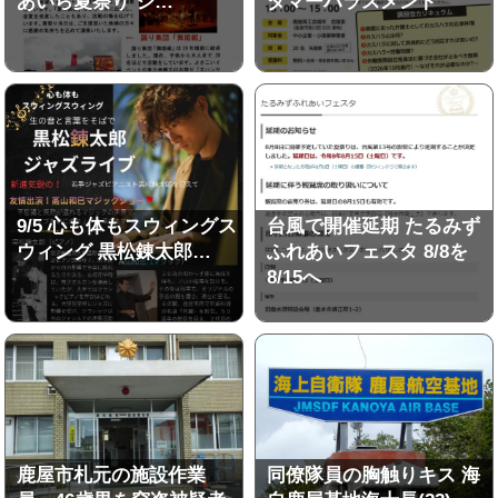
あいら夏祭り ジ…
タマーハラスメント
9/5 心も体もスウィングス
台風で開催延期 たるみず
ウィング 黒松錬太郎…
ふれあいフェスタ 8/8を
8/15へ
鹿屋市札元の施設作業
同僚隊員の胸触りキス 海