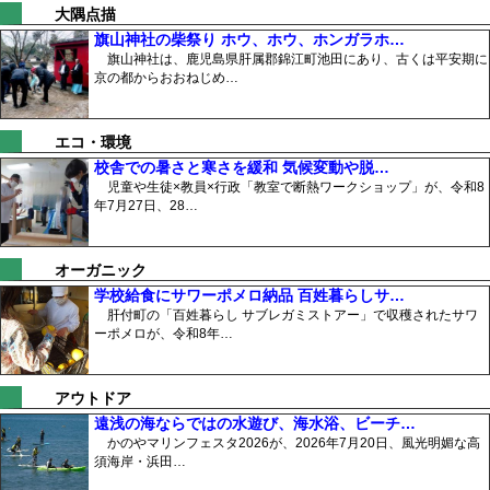
大隅点描
旗山神社の柴祭り ホウ、ホウ、ホンガラホ…
旗山神社は、鹿児島県肝属郡錦江町池田にあり、古くは平安期に
京の都からおおねじめ…
エコ・環境
校舎での暑さと寒さを緩和 気候変動や脱…
児童や生徒×教員×行政「教室で断熱ワークショップ」が、令和8
年7月27日、28…
オーガニック
学校給食にサワーポメロ納品 百姓暮らしサ…
肝付町の「百姓暮らし サブレガミストアー」で収穫されたサワ
ーポメロが、令和8年…
アウトドア
遠浅の海ならではの水遊び、海水浴、ビーチ…
かのやマリンフェスタ2026が、2026年7月20日、風光明媚な高
須海岸・浜田…