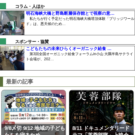
コラム・人ほか
明石海峡大橋と野島断層保存館とで視察の意…
私たちが行く予定だった明石海峡大橋塔頂体験「ブリッジワール
ド」は、悪天候のため…
スポンサー・協賛
こどもたちの未来ひらくオーガニック給食 …
第3回全国オーガニック給食フォーラムin小山 大隅半島サテライ
ト会場が、202…
最新の記事
9/8〆切 9/12 地域の子ども
8/11 ドキュメンタリード