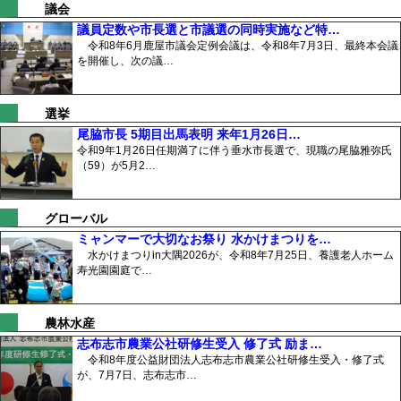
議会
議員定数や市長選と市議選の同時実施など特…
令和8年6月鹿屋市議会定例会議は、令和8年7月3日、最終本会議
を開催し、次の議…
選挙
尾脇市長 5期目出馬表明 来年1月26日…
令和9年1月26日任期満了に伴う垂水市長選で、現職の尾脇雅弥氏
（59）が5月2…
グローバル
ミャンマーで大切なお祭り 水かけまつりを…
水かけまつりin大隅2026が、令和8年7月25日、養護老人ホーム
寿光園園庭で…
農林水産
志布志市農業公社研修生受入 修了式 励ま…
令和8年度公益財団法人志布志市農業公社研修生受入・修了式
が、7月7日、志布志市…