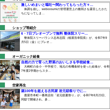
激しいめまいと嘔吐〜関わってもらった方々…
体調を崩し、weboosumiの管理運営上の脆弱さを露呈したかた
ちになってしま…
ショップ等紹介
6・7日プレオープンで無料 整体院スリー…
整体院スリーバランス志布志院（植屋浩幸院長）が、令和7年9
月5日（金）にプレオ…
オーガニック給食
自然の力で育った野菜のおいしさを学校給食…
大崎町の全小・中学校で、地元の有機食材を使った給食が、令和
7年度2学期からスタ…
空家再生
築100年を超える古民家 岩元邸祭りでに…
鹿屋市本町一番商店街「岩元邸夏祭り」が、令和7年8月23日、
同邸で開催され、多…