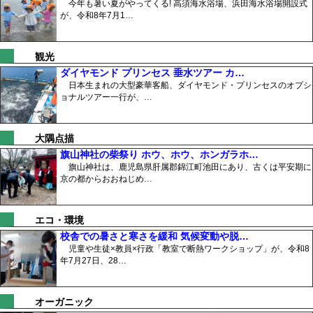
今年も暑い夏がやってくる! 高須海水浴場、浜田海水浴場開設式
が、令和8年7月1…
観光
ダイヤモンド プリンセス 垂水ツアー カ…
日本生まれの大型豪華客船、ダイヤモンド・プリンセスのオプシ
ョナルツアー一行が、…
大隅点描
旗山神社の柴祭り ホウ、ホウ、ホンガラホ…
旗山神社は、鹿児島県肝属郡錦江町池田にあり、古くは平安期に
京の都からおおねじめ…
エコ・環境
校舎での暑さと寒さを緩和 気候変動や脱…
児童や生徒×教員×行政「教室で断熱ワークショップ」が、令和8
年7月27日、28…
オーガニック