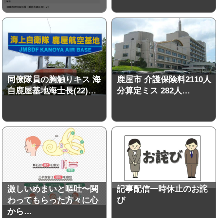
同僚隊員の胸触りキス 海
鹿屋市 介護保険料2110人
自鹿屋基地海士長(22)…
分算定ミス 282人…
激しいめまいと嘔吐〜関
記事配信一時休止のお詫
わってもらった方々に心
び
から…