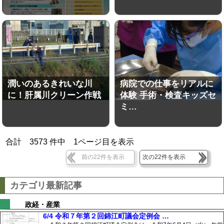
潤いのあるきれいな川
病院での仕事をリアルに
に！肝属川クリーン作戦
体験 手術・検査キッズセ
ミ…
合計
3573
件中
1
ページ目を表示
前の22件を表示
次の22件を表示
カテゴリ最新記事
政経・産業
6/4 令和７年第２回錦江町議会定例会 …