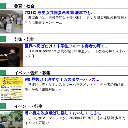
教育・社会
7/31迄 県男女共同参画週間 鹿屋でも…
鹿屋市では、市役所庁舎を飛び出し、男女共同参画地域推進員と
ともに街頭キャンペー…
芸術・芸能
世界へ羽ばたけ！中学生フルート奏者の輝く…
TOYBOX presents 次代を担う中学生フルート奏者の輝く未来へ
～久保…
イベント告知・募集
9/9 見抜け！許すな！カスタマーハラス…
見抜け！許すな！カスタマーハラスメント～「担当者の自己責
任」から「組織対応」へ…
イベント・行事
暑い夏を吹き飛ばし楽しくおいしく しぶし…
しぶしサマーマルシェが、2026年7月19日、志布志駅隣 多目的
イベント広場で…