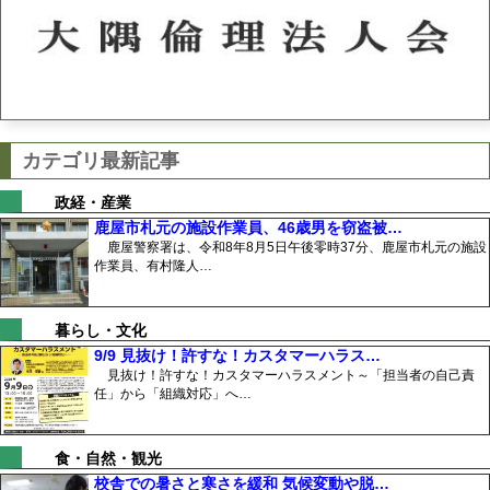
カテゴリ最新記事
政経・産業
鹿屋市札元の施設作業員、46歳男を窃盗被…
鹿屋警察署は、令和8年8月5日午後零時37分、鹿屋市札元の施設
作業員、有村隆人…
暮らし・文化
9/9 見抜け！許すな！カスタマーハラス…
見抜け！許すな！カスタマーハラスメント～「担当者の自己責
任」から「組織対応」へ…
食・自然・観光
校舎での暑さと寒さを緩和 気候変動や脱…