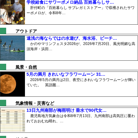
学校給食にサワーポメロ納品 百姓暮らしサ…
肝付町の「百姓暮らし サブレガミストアー」で収穫されたサワ
ーポメロが、令和8年…
アウトドア
遠浅の海ならではの水遊び、海水浴、ビーチ…
かのやマリンフェスタ2026が、2026年7月20日、風光明媚な高
須海岸・浜田…
風景・自然
5月の満月 きれいなフラワームーン 31…
2026年5月の満月は2日、夜空にきれいなフラワームーンが輝い
ていた。 英語圏…
気象情報・災害など
13日九州南部が梅雨明け 垂水で90代女…
鹿児島地方気象台は令和8年7月13日、九州南部は高気圧に覆わ
れておおむね晴れ、…