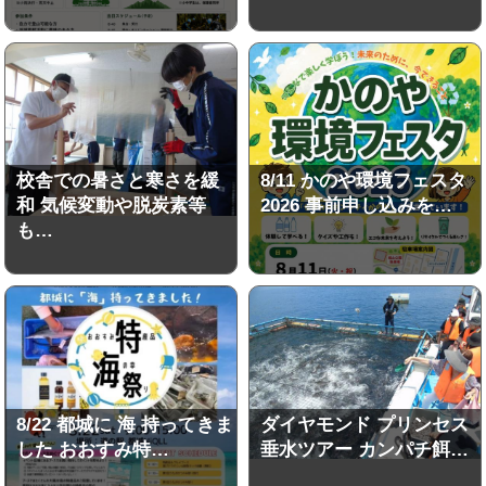
校舎での暑さと寒さを緩
8/11 かのや環境フェスタ
和 気候変動や脱炭素等
2026 事前申し込みを…
も…
8/22 都城に 海 持ってきま
ダイヤモンド プリンセス
した おおすみ特…
垂水ツアー カンパチ餌…