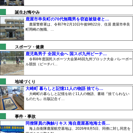
誕生お悔やみ
鹿屋市串良町の70代無職男を窃盗被疑者と…
鹿屋警察署は、令和7年2月10日午後9時22分、住居 鹿屋市串良
町岡崎の無職、…
スポーツ・健康
鹿児島男子 全国大会へ 国スポ九州ビーチ…
令和8年度国民スポーツ大会第46回九州ブロック大会 バレーボー
ル競技（ビーチバ…
地域づくり
大崎町 暮らしと記憶11人の物語 捨てら…
大崎町の暮らしと記憶を紡ぐ11人の物語、書籍『捨てられない
ものたち』出版記念イ…
事件・事故
同僚隊員の胸触りキス 海自鹿屋基地海士長…
海上自衛隊鹿屋航空基地は、2026年8月5日、同僚に対し同意を