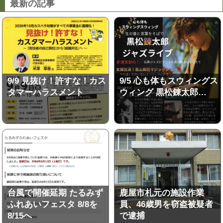
最新の記事
9/9 見抜け！許すな！カス
9/5 心も体もスウィングス
タマーハラスメント
ウィング 黒松錬太郎…
台風で開催延期 たるみず
鹿屋市札元の施設作業
ふれあいフェスタ 8/8を
員、46歳男を窃盗被疑者
8/15へ
で逮捕