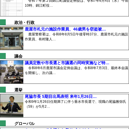
令和７年第２回錦江町議会定例会は、令和7年6月4日（水） 午前
10時、錦江町役…
政治・行政
鹿屋市札元の施設作業員、46歳男を窃盗被…
鹿屋警察署は、令和8年8月5日午後零時37分、鹿屋市札元の施設
作業員、有村隆人…
議会
議員定数や市長選と市議選の同時実施など特…
令和8年6月鹿屋市議会定例会議は、令和8年7月3日、最終本会議
を開催し、次の議…
選挙
尾脇市長 5期目出馬表明 来年1月26日…
令和9年1月26日任期満了に伴う垂水市長選で、現職の尾脇雅弥氏
（59）が5月2…
グローバル