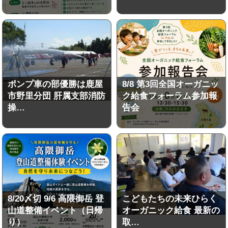
ポンプ車の部優勝は鹿屋
8/8 第3回全国オーガニッ
市野里分団 肝属支部消防
ク給食フォーラム参加報
操…
告会
8/20〆切 9/6 高隈御岳 登
こどもたちの未来ひらく
山道整備イベント（日帰
オーガニック給食 最新の
り）
取…