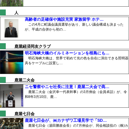
人
高齢者の足確保や施設充実 家族留学 ホテ…
この4月に町議会議員選挙があり、新しい議会構成も決まった
が、平成の合併から初の…
鹿屋経済同友クラブ
明石海峡大橋のイルミネーションを桜島にも…
明石海峡大橋は、世界で初めて光の色を自在に演出できる照明器
具をケーブルに設置し…
鹿屋二火会
ニセ警察やニセ社長に注意！鹿屋二火会で髙…
鹿屋二火会（金沢幸一代表幹事）の3月例会（会員卓話）が、令
和8年3月10日、鹿…
鹿屋七日会
鹿屋七日会が、㈱カナザワ工場見学で「SD…
鹿屋七日会（湯田勝政会長）の7月例会が、同会相談役の（株)カ