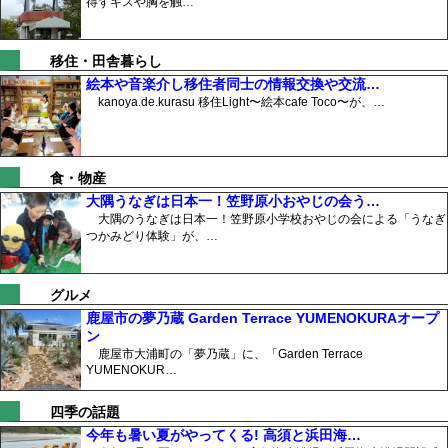
得ずキスや胸を触…
移住・田舎暮らし
絵本や音楽介し移住者同士の情報交換や交流…
kanoya.de.kurasu 移住Light〜絵本cafe Toco〜が、…
食・物産
大隅うなぎは日本一！笠野原小おやじの会う…
大隅のうなぎは日本一！笠野原小学校おやじの会による「うなぎ
つかみどり体験」が、…
グルメ
鹿屋市の夢乃蔵 Garden Terrace YUMENOKURAオープ
ン
鹿屋市大浦町の「夢乃蔵」に、「Garden Terrace
YUMENOKUR…
四季の話題
今年も暑い夏がやってくる! 高須と浜田海…