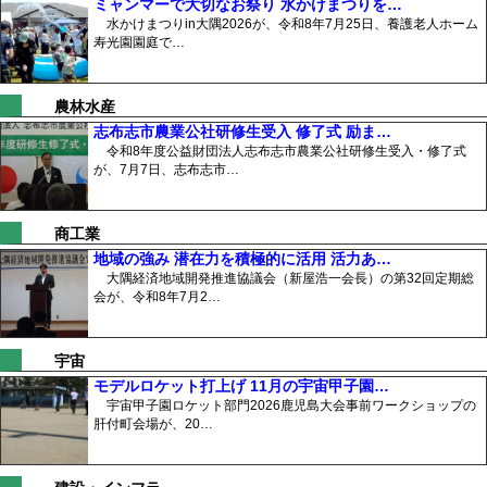
ミャンマーで大切なお祭り 水かけまつりを…
水かけまつりin大隅2026が、令和8年7月25日、養護老人ホーム
寿光園園庭で…
農林水産
志布志市農業公社研修生受入 修了式 励ま…
令和8年度公益財団法人志布志市農業公社研修生受入・修了式
が、7月7日、志布志市…
商工業
地域の強み 潜在力を積極的に活用 活力あ…
大隅経済地域開発推進協議会（新屋浩一会長）の第32回定期総
会が、令和8年7月2…
宇宙
モデルロケット打上げ 11月の宇宙甲子園…
宇宙甲子園ロケット部門2026鹿児島大会事前ワークショップの
肝付町会場が、20…