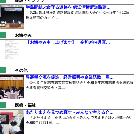
建設・インフラ
半島間結ぶ命守る道路を 錦江湾横断道路建…
第2回錦江湾横断道路建設促進総決起大会が、令和8年7月12日、
鹿児島市のカクイ…
お悔やみ
【お悔やみ申し上げます】 令和8年4月直…
その他
異裏種交流を促進、経営振興や企業誘致、雇…
令和５年度志布志市異業種懇話会と令和６年志布志港湾振興協議
会新春質詞交歓会・異…
医療・福祉
あたりまえを見つめ直す～みんなで考える介…
「あたりまえ」を見つめ直す～みんなで考える介護と地域～が、
令和8年7月11日、…