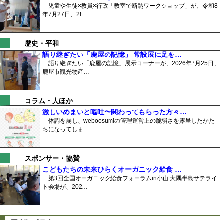
児童や生徒×教員×行政「教室で断熱ワークショップ」が、令和8
年7月27日、28…
歴史・平和
語り継ぎたい「鹿屋の記憶」 常設展に足を…
語り継ぎたい「鹿屋の記憶」展示コーナーが、2026年7月25日、
鹿屋市観光物産…
コラム・人ほか
激しいめまいと嘔吐〜関わってもらった方々…
体調を崩し、weboosumiの管理運営上の脆弱さを露呈したかた
ちになってしま…
スポンサー・協賛
こどもたちの未来ひらくオーガニック給食 …
第3回全国オーガニック給食フォーラムin小山 大隅半島サテライ
ト会場が、202…