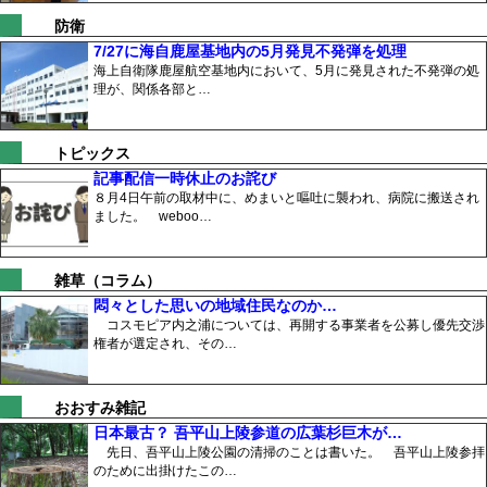
防衛
7/27に海自鹿屋基地内の5月発見不発弾を処理
海上自衛隊鹿屋航空基地内において、5月に発見された不発弾の処
理が、関係各部と…
トピックス
記事配信一時休止のお詫び
８月4日午前の取材中に、めまいと嘔吐に襲われ、病院に搬送され
ました。 weboo…
雑草（コラム）
悶々とした思いの地域住民なのか…
コスモピア内之浦については、再開する事業者を公募し優先交渉
権者が選定され、その…
おおすみ雑記
日本最古？ 吾平山上陵参道の広葉杉巨木が…
先日、吾平山上陵公園の清掃のことは書いた。 吾平山上陵参拝
のために出掛けたこの…