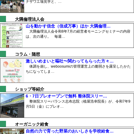
ナザワ工場見学と、…
大隅倫理法人会
山を動かす信念（信成万事）ほか 大隅倫理…
大隅倫理法人会令和8年7月の経営者モーニングセミナーの内容
は、次の通り。 毎週…
コラム・随想
激しいめまいと嘔吐〜関わってもらった方々…
体調を崩し、weboosumiの管理運営上の脆弱さを露呈したかた
ちになってしま…
ショップ等紹介
6・7日プレオープンで無料 整体院スリー…
整体院スリーバランス志布志院（植屋浩幸院長）が、令和7年9
月5日（金）にプレオ…
オーガニック給食
自然の力で育った野菜のおいしさを学校給食…