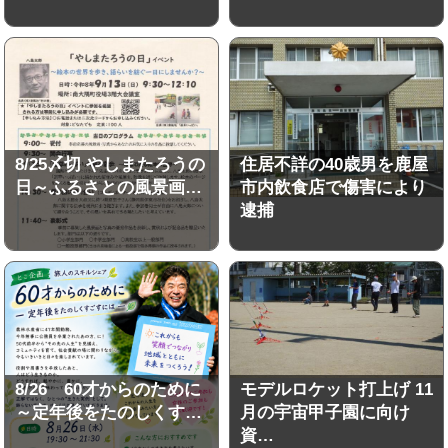
8/25〆切 やしまたろうの
住居不詳の40歳男を鹿屋
日～ふるさとの風景画…
市内飲食店で傷害により
逮捕
8/26 60才からのために
モデルロケット打上げ 11
～定年後をたのしくす…
月の宇宙甲子園に向け
資…