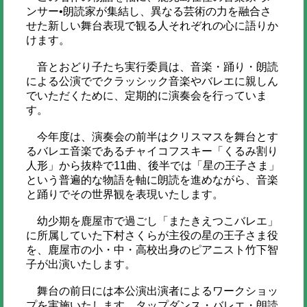
ンサー•朗読家が集結し、異なる芸術の力を融合さ
せた新しい舞台表現で観る人それぞれの心に語りか
けます。
音とおどり子たち実行委員は、音楽・踊り・朗読
による公演ででクラッシック音楽やバレエに親しん
でいただくために、定期的に演奏会を行っていま
す。
今年度は、演奏会の前半はクリスマスを舞台とす
るバレエ音楽であるチャイコフスキー「くるみ割り
人形」から抜粋で11曲、後半では「星の王子さま」
という普遍的な物語を軸に朗読を進めながら、音楽
と踊りでその世界観を表現いたします。
幼少期を鹿屋市で過ごし「またきえつこバレエ」
に所属していた下村さくらが主役の星の王子さま役
を、鹿屋市の小・中・高校出身のピアニスト竹下智
子が出演いたします。
舞台の前日には本公演出演者によるワークショッ
プを実施いたします。タップダンス・バレエ・朗読