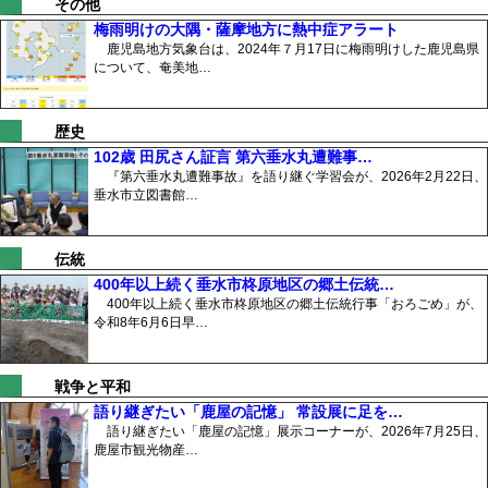
その他
梅雨明けの大隅・薩摩地方に熱中症アラート
鹿児島地方気象台は、2024年７月17日に梅雨明けした鹿児島県
について、奄美地…
歴史
102歳 田尻さん証言 第六垂水丸遭難事…
『第六垂水丸遭難事故』を語り継ぐ学習会が、2026年2月22日、
垂水市立図書館…
伝統
400年以上続く垂水市柊原地区の郷土伝統…
400年以上続く垂水市柊原地区の郷土伝統行事「おろごめ」が、
令和8年6月6日早…
戦争と平和
語り継ぎたい「鹿屋の記憶」 常設展に足を…
語り継ぎたい「鹿屋の記憶」展示コーナーが、2026年7月25日、
鹿屋市観光物産…