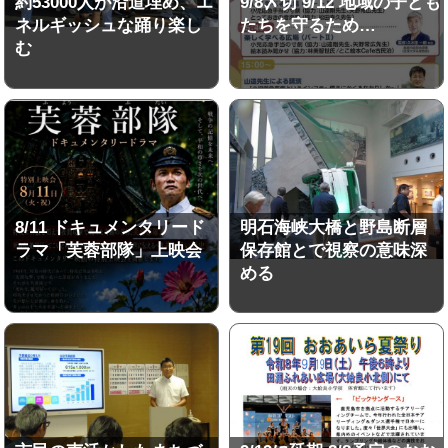
約53000人が沿道埋め、エ
9/8〆切 9/12 地域の子ども
ネルギッシュな踊り楽し
たちを守るため…
む
8/11 ドキュメンタリード
明石海峡大橋と野島断層
ラマ「芙蓉部隊」上映会
保存館とで視察の意味深
める