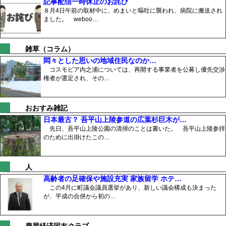
記事配信一時休止のお詫び
８月4日午前の取材中に、めまいと嘔吐に襲われ、病院に搬送され
ました。 weboo…
雑草（コラム）
悶々とした思いの地域住民なのか…
コスモピア内之浦については、再開する事業者を公募し優先交渉
権者が選定され、その…
おおすみ雑記
日本最古？ 吾平山上陵参道の広葉杉巨木が…
先日、吾平山上陵公園の清掃のことは書いた。 吾平山上陵参拝
のために出掛けたこの…
人
高齢者の足確保や施設充実 家族留学 ホテ…
この4月に町議会議員選挙があり、新しい議会構成も決まった
が、平成の合併から初の…