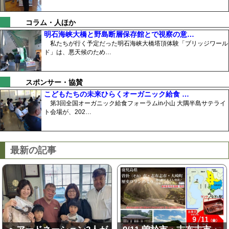
コラム・人ほか
明石海峡大橋と野島断層保存館とで視察の意…
私たちが行く予定だった明石海峡大橋塔頂体験「ブリッジワール
ド」は、悪天候のため…
スポンサー・協賛
こどもたちの未来ひらくオーガニック給食 …
第3回全国オーガニック給食フォーラムin小山 大隅半島サテライ
ト会場が、202…
最新の記事