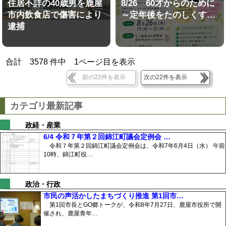
住居不詳の40歳男を鹿屋
8/26 60才からのために
市内飲食店で傷害により
～定年後をたのしくす…
逮捕
合計
3578
件中
1
ページ目を表示
前の22件を表示
次の22件を表示
カテゴリ最新記事
政経・産業
6/4 令和７年第２回錦江町議会定例会 …
令和７年第２回錦江町議会定例会は、令和7年6月4日（水） 午前
10時、錦江町役…
政治・行政
市民の声活かしたまちづくり推進 第1回市…
第1回市長とGO郷トークが、令和8年7月27日、鹿屋市役所で開
催され、鹿屋青年…