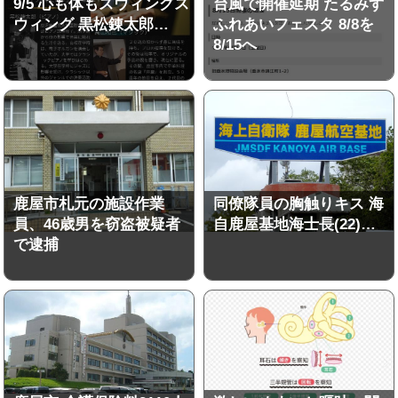
9/5 心も体もスウィングス
台風で開催延期 たるみず
ウィング 黒松錬太郎…
ふれあいフェスタ 8/8を
8/15へ
鹿屋市札元の施設作業
同僚隊員の胸触りキス 海
員、46歳男を窃盗被疑者
自鹿屋基地海士長(22)…
で逮捕