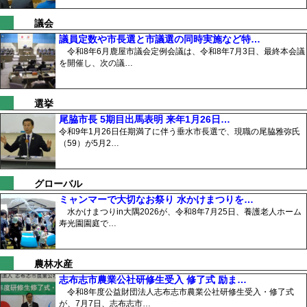
議会
議員定数や市長選と市議選の同時実施など特…
令和8年6月鹿屋市議会定例会議は、令和8年7月3日、最終本会議
を開催し、次の議…
選挙
尾脇市長 5期目出馬表明 来年1月26日…
令和9年1月26日任期満了に伴う垂水市長選で、現職の尾脇雅弥氏
（59）が5月2…
グローバル
ミャンマーで大切なお祭り 水かけまつりを…
水かけまつりin大隅2026が、令和8年7月25日、養護老人ホーム
寿光園園庭で…
農林水産
志布志市農業公社研修生受入 修了式 励ま…
令和8年度公益財団法人志布志市農業公社研修生受入・修了式
が、7月7日、志布志市…