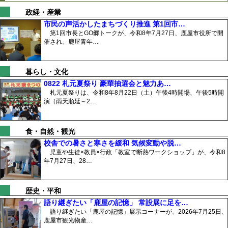
政経・産業
市民の声活かしたまちづくり推進 第1回市…
第1回市長とGO郷トークが、令和8年7月27日、鹿屋市役所で開
催され、鹿屋青年…
暮らし・文化
0822 札元夏祭り 豪華抽選会と魅力あ…
札元夏祭りは、令和8年8月22日（土）午後4時開場、午後5時開
演（雨天順延～2…
食・自然・観光
校舎での暑さと寒さを緩和 気候変動や脱…
児童や生徒×教員×行政「教室で断熱ワークショップ」が、令和8
年7月27日、28…
歴史・平和
語り継ぎたい「鹿屋の記憶」 常設展に足を…
語り継ぎたい「鹿屋の記憶」展示コーナーが、2026年7月25日、
鹿屋市観光物産…