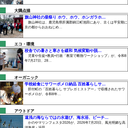
大隅点描
旗山神社の柴祭り ホウ、ホウ、ホンガラホ…
旗山神社は、鹿児島県肝属郡錦江町池田にあり、古くは平安期に
京の都からおおねじめ…
エコ・環境
校舎での暑さと寒さを緩和 気候変動や脱…
児童や生徒×教員×行政「教室で断熱ワークショップ」が、令和8
年7月27日、28…
オーガニック
学校給食にサワーポメロ納品 百姓暮らしサ…
肝付町の「百姓暮らし サブレガミストアー」で収穫されたサワ
ーポメロが、令和8年…
アウトドア
遠浅の海ならではの水遊び、海水浴、ビーチ…
かのやマリンフェスタ2026が、2026年7月20日、風光明媚な高
須海岸・浜田…