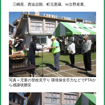
三嶋晃、西迫志朗、町元憲蔵、㈱立野産業。
写真＝児童の登校見守り 環境保全尽力などでPTAか
ら感謝状贈呈