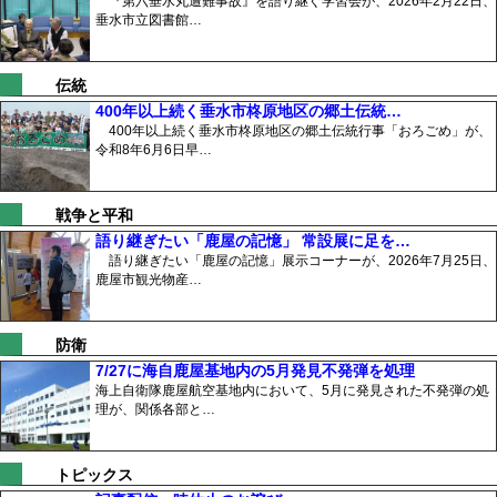
『第六垂水丸遭難事故』を語り継ぐ学習会が、2026年2月22日、
垂水市立図書館…
伝統
400年以上続く垂水市柊原地区の郷土伝統…
400年以上続く垂水市柊原地区の郷土伝統行事「おろごめ」が、
令和8年6月6日早…
戦争と平和
語り継ぎたい「鹿屋の記憶」 常設展に足を…
語り継ぎたい「鹿屋の記憶」展示コーナーが、2026年7月25日、
鹿屋市観光物産…
防衛
7/27に海自鹿屋基地内の5月発見不発弾を処理
海上自衛隊鹿屋航空基地内において、5月に発見された不発弾の処
理が、関係各部と…
トピックス