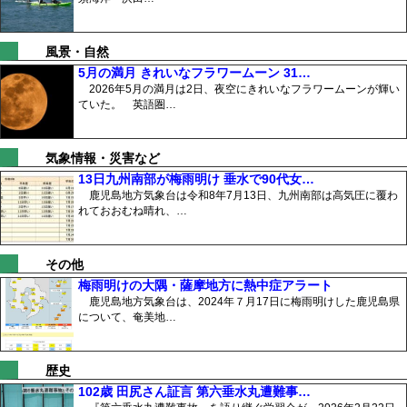
風景・自然
5月の満月 きれいなフラワームーン 31…
2026年5月の満月は2日、夜空にきれいなフラワームーンが輝い
ていた。 英語圏…
気象情報・災害など
13日九州南部が梅雨明け 垂水で90代女…
鹿児島地方気象台は令和8年7月13日、九州南部は高気圧に覆わ
れておおむね晴れ、…
その他
梅雨明けの大隅・薩摩地方に熱中症アラート
鹿児島地方気象台は、2024年７月17日に梅雨明けした鹿児島県
について、奄美地…
歴史
102歳 田尻さん証言 第六垂水丸遭難事…