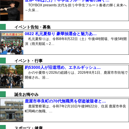
世界へ羽ばたけ！中学生フルート奏者の輝く…
TOYBOX presents 次代を担う中学生フルート奏者の輝く未来へ
～久保…
イベント告知・募集
0822 札元夏祭り 豪華抽選会と魅力あ…
札元夏祭りは、令和8年8月22日（土）午後4時開場、午後5時開
演（雨天順延～2…
イベント・行事
約53000人が沿道埋め、エネルギッシュ…
かのや夏祭り2026の総踊りは、2026年8月1日、鹿屋市市街地で
開催され、浴…
誕生お悔やみ
鹿屋市串良町の70代無職男を窃盗被疑者と…
鹿屋警察署は、令和7年2月10日午後9時22分、住居 鹿屋市串良
町岡崎の無職、…
スポーツ・健康