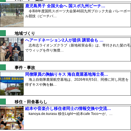
鹿児島男子 全国大会へ 国スポ九州ビーチ…
令和8年度国民スポーツ大会第46回九州ブロック大会 バレーボー
ル競技（ビーチバ…
地域づくり
へアードネーション2人が提供 講習会も …
志布志ライオンズクラブ（新地裕実会長）は、寄付された髪の毛
でウィッグを作り無償…
事件・事故
同僚隊員の胸触りキス 海自鹿屋基地海士長…
海上自衛隊鹿屋航空基地は、2026年8月5日、同僚に対し同意を
得ずキスや胸を触…
移住・田舎暮らし
絵本や音楽介し移住者同士の情報交換や交流…
kanoya.de.kurasu 移住Light〜絵本cafe Toco〜が、…