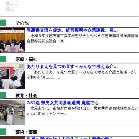
その他
異裏種交流を促進、経営振興や企業誘致、雇…
令和５年度志布志市異業種懇話会と令和６年志布志港湾振興協議
会新春質詞交歓会・異…
医療・福祉
あたりまえを見つめ直す～みんなで考える介…
「あたりまえ」を見つめ直す～みんなで考える介護と地域～が、
令和8年7月11日、…
教育・社会
7/31迄 県男女共同参画週間 鹿屋でも…
鹿屋市では、市役所庁舎を飛び出し、男女共同参画地域推進員と
ともに街頭キャンペー…
芸術・芸能