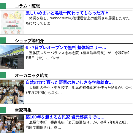
コラム・随想
激しいめまいと嘔吐〜関わってもらった方々…
体調を崩し、weboosumiの管理運営上の脆弱さを露呈したかた
ちになってしま…
ショップ等紹介
6・7日プレオープンで無料 整体院スリー…
整体院スリーバランス志布志院（植屋浩幸院長）が、令和7年9
月5日（金）にプレオ…
オーガニック給食
自然の力で育った野菜のおいしさを学校給食…
大崎町の全小・中学校で、地元の有機食材を使った給食が、令和
7年度2学期からスタ…
空家再生
築100年を超える古民家 岩元邸祭りでに…
鹿屋市本町一番商店街「岩元邸夏祭り」が、令和7年8月23日、
同邸で開催され、多…