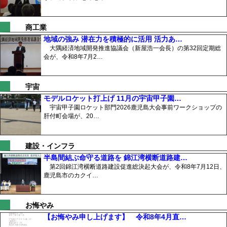
商工業
地域の強み 潜在力を積極的に活用 活力あ…
大隅経済地域開発推進協議会（新屋浩一会長）の第32回定期総
会が、令和8年7月2…
宇宙
モデルロケット打上げ 11月の宇宙甲子園…
宇宙甲子園ロケット部門2026鹿児島大会事前ワークショップの
肝付町会場が、20…
建設・インフラ
半島間結ぶ命守る道路を 錦江湾横断道路建…
第2回錦江湾横断道路建設促進総決起大会が、令和8年7月12日、
鹿児島市のカクイ…
お悔やみ
【お悔やみ申し上げます】 令和8年4月直…