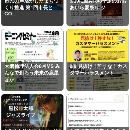
市民の声活かしたまちづ
9/19に延期 8/8予定のおお
くり推進 第1回市長と
あいら夏祭り ジ…
GO…
大隅倫理法人会8月MS み
9/9 見抜け！許すな！カス
んなで創ろう未来の鹿屋
タマーハラスメント
ほか