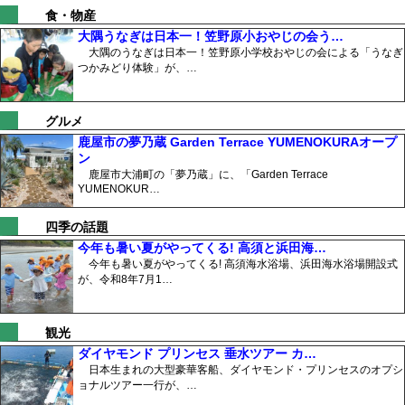
食・物産
大隅うなぎは日本一！笠野原小おやじの会う…
大隅のうなぎは日本一！笠野原小学校おやじの会による「うなぎ
つかみどり体験」が、…
グルメ
鹿屋市の夢乃蔵 Garden Terrace YUMENOKURAオープ
ン
鹿屋市大浦町の「夢乃蔵」に、「Garden Terrace
YUMENOKUR…
四季の話題
今年も暑い夏がやってくる! 高須と浜田海…
今年も暑い夏がやってくる! 高須海水浴場、浜田海水浴場開設式
が、令和8年7月1…
観光
ダイヤモンド プリンセス 垂水ツアー カ…
日本生まれの大型豪華客船、ダイヤモンド・プリンセスのオプシ
ョナルツアー一行が、…