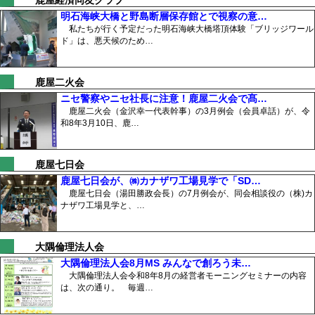
鹿屋経済同友クラブ
明石海峡大橋と野島断層保存館とで視察の意…
私たちが行く予定だった明石海峡大橋塔頂体験「ブリッジワール
ド」は、悪天候のため…
鹿屋二火会
ニセ警察やニセ社長に注意！鹿屋二火会で髙…
鹿屋二火会（金沢幸一代表幹事）の3月例会（会員卓話）が、令
和8年3月10日、鹿…
鹿屋七日会
鹿屋七日会が、㈱カナザワ工場見学で「SD…
鹿屋七日会（湯田勝政会長）の7月例会が、同会相談役の（株)カ
ナザワ工場見学と、…
大隅倫理法人会
大隅倫理法人会8月MS みんなで創ろう未…
大隅倫理法人会令和8年8月の経営者モーニングセミナーの内容
は、次の通り。 毎週…