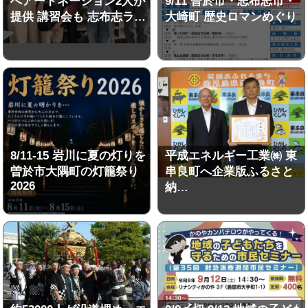
へアードネーション2人が
9/11 曽於市・志布志市・
提供 講習会も 志布志ラ…
大崎町 歴史ロマンめぐり
8/11-15 岩川に夏の灯りを
平成エネルギー工業㈱ 東
曽於市大隅町の灯籠祭り
串良町へ企業版ふるさと
2026
納…