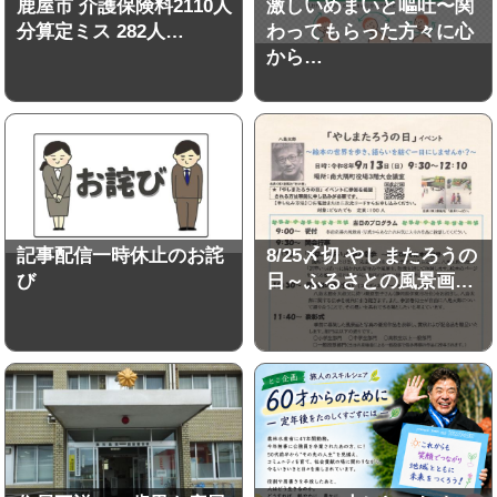
鹿屋市 介護保険料2110人
激しいめまいと嘔吐〜関
分算定ミス 282人…
わってもらった方々に心
から…
記事配信一時休止のお詫
8/25〆切 やしまたろうの
び
日～ふるさとの風景画…