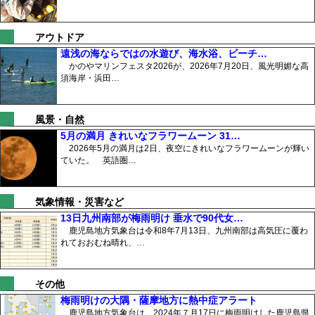
アウトドア
遠浅の海ならではの水遊び、海水浴、ビーチ…
かのやマリンフェスタ2026が、2026年7月20日、風光明媚な高
須海岸・浜田…
風景・自然
5月の満月 きれいなフラワームーン 31…
2026年5月の満月は2日、夜空にきれいなフラワームーンが輝い
ていた。 英語圏…
気象情報・災害など
13日九州南部が梅雨明け 垂水で90代女…
鹿児島地方気象台は令和8年7月13日、九州南部は高気圧に覆わ
れておおむね晴れ、…
その他
梅雨明けの大隅・薩摩地方に熱中症アラート
鹿児島地方気象台は、2024年７月17日に梅雨明けした鹿児島県