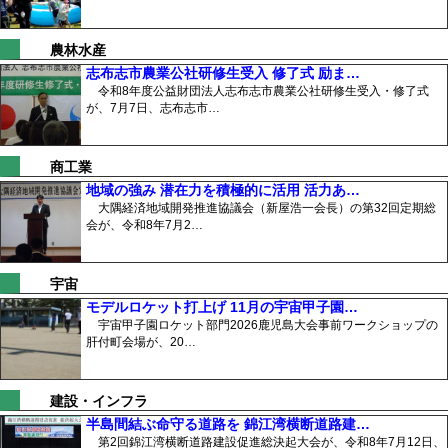
農林水産
志布志市農業公社研修生受入 修了式 励ま…
令和8年度公益財団法人志布志市農業公社研修生受入・修了式
が、7月7日、志布志市…
商工業
地域の強み 潜在力を積極的に活用 活力あ…
大隅経済地域開発推進協議会（新屋浩一会長）の第32回定期総
会が、令和8年7月2…
宇宙
モデルロケット打上げ 11月の宇宙甲子園…
宇宙甲子園ロケット部門2026鹿児島大会事前ワークショップの
肝付町会場が、20…
建設・インフラ
半島間結ぶ命守る道路を 錦江湾横断道路建…
第2回錦江湾横断道路建設促進総決起大会が、令和8年7月12日、