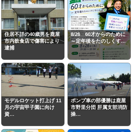
住居不詳の40歳男を鹿屋
8/26 60才からのために
市内飲食店で傷害により
～定年後をたのしくす…
逮捕
モデルロケット打上げ 11
ポンプ車の部優勝は鹿屋
月の宇宙甲子園に向け
市野里分団 肝属支部消防
資…
操…