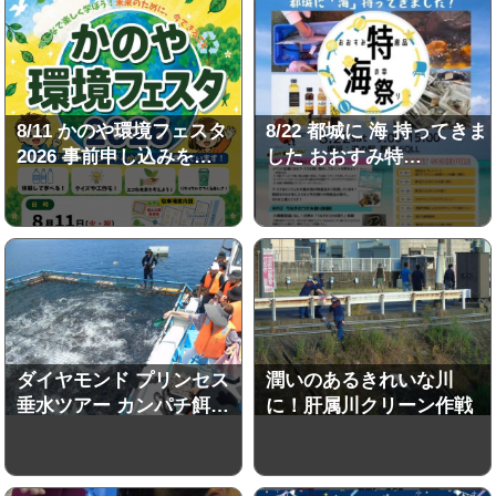
8/11 かのや環境フェスタ
8/22 都城に 海 持ってきま
2026 事前申し込みを…
した おおすみ特…
ダイヤモンド プリンセス
潤いのあるきれいな川
垂水ツアー カンパチ餌…
に！肝属川クリーン作戦