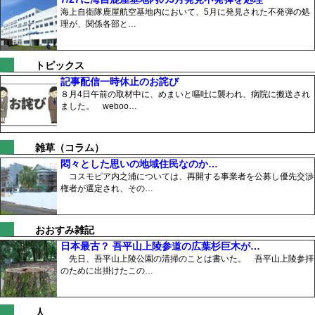
海上自衛隊鹿屋航空基地内において、5月に発見された不発弾の処
理が、関係各部と…
トピックス
記事配信一時休止のお詫び
８月4日午前の取材中に、めまいと嘔吐に襲われ、病院に搬送され
ました。 weboo…
雑草（コラム）
悶々とした思いの地域住民なのか…
コスモピア内之浦については、再開する事業者を公募し優先交渉
権者が選定され、その…
おおすみ雑記
日本最古？ 吾平山上陵参道の広葉杉巨木が…
先日、吾平山上陵公園の清掃のことは書いた。 吾平山上陵参拝
のために出掛けたこの…
人