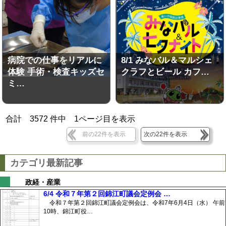
病院での仕事をリアルに
8/1 みなバル＆マルシェ
体験 手術・検査キッズセ
クラフとビール カフ…
ミ…
合計
3572
件中
1
ページ目を表示
前の22件を表示
次の22件を表示
カテゴリ最新記事
政経・産業
6/4 令和７年第２回錦江町議会定例会 …
令和７年第２回錦江町議会定例会は、令和7年6月4日（水） 午前
10時、錦江町役…