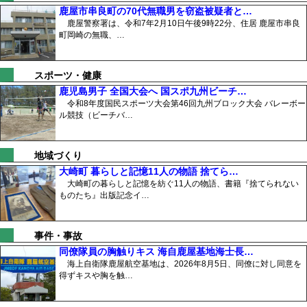
鹿屋市串良町の70代無職男を窃盗被疑者と…
鹿屋警察署は、令和7年2月10日午後9時22分、住居 鹿屋市串良
町岡崎の無職、…
スポーツ・健康
鹿児島男子 全国大会へ 国スポ九州ビーチ…
令和8年度国民スポーツ大会第46回九州ブロック大会 バレーボー
ル競技（ビーチバ…
地域づくり
大崎町 暮らしと記憶11人の物語 捨てら…
大崎町の暮らしと記憶を紡ぐ11人の物語、書籍『捨てられない
ものたち』出版記念イ…
事件・事故
同僚隊員の胸触りキス 海自鹿屋基地海士長…
海上自衛隊鹿屋航空基地は、2026年8月5日、同僚に対し同意を
得ずキスや胸を触…