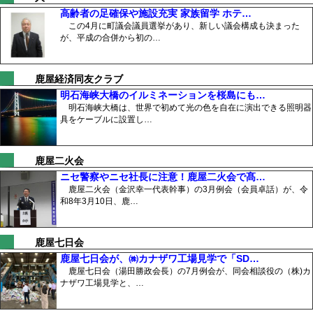
高齢者の足確保や施設充実 家族留学 ホテ…
この4月に町議会議員選挙があり、新しい議会構成も決まった
が、平成の合併から初の…
鹿屋経済同友クラブ
明石海峡大橋のイルミネーションを桜島にも…
明石海峡大橋は、世界で初めて光の色を自在に演出できる照明器
具をケーブルに設置し…
鹿屋二火会
ニセ警察やニセ社長に注意！鹿屋二火会で髙…
鹿屋二火会（金沢幸一代表幹事）の3月例会（会員卓話）が、令
和8年3月10日、鹿…
鹿屋七日会
鹿屋七日会が、㈱カナザワ工場見学で「SD…
鹿屋七日会（湯田勝政会長）の7月例会が、同会相談役の（株)カ
ナザワ工場見学と、…