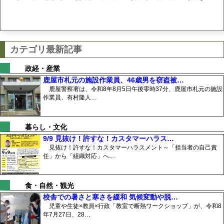
カテゴリ最新記事
政経・産業
鹿屋市札元の施設作業員、46歳男を窃盗被…
鹿屋警察署は、令和8年8月5日午後零時37分、鹿屋市札元の施設
作業員、有村隆人…
暮らし・文化
9/9 見抜け！許すな！カスタマーハラス…
見抜け！許すな！カスタマーハラスメント～「担当者の自己責
任」から「組織対応」へ…
食・自然・観光
校舎での暑さと寒さを緩和 気候変動や脱…
児童や生徒×教員×行政「教室で断熱ワークショップ」が、令和8
年7月27日、28…