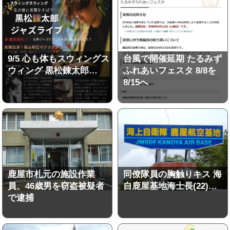
9/5 心も体もスウィングス
台風で開催延期 たるみず
ウィング 黒松錬太郎…
ふれあいフェスタ 8/8を
8/15へ
鹿屋市札元の施設作業
同僚隊員の胸触りキス 海
員、46歳男を窃盗被疑者
自鹿屋基地海士長(22)…
で逮捕