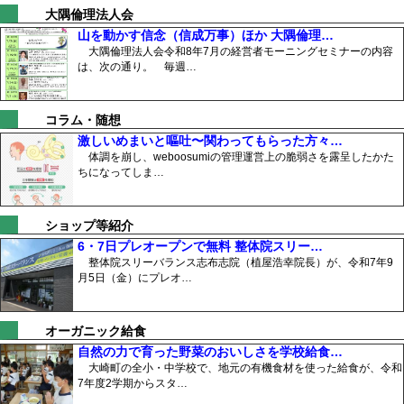
大隅倫理法人会
山を動かす信念（信成万事）ほか 大隅倫理…
大隅倫理法人会令和8年7月の経営者モーニングセミナーの内容
は、次の通り。 毎週…
コラム・随想
激しいめまいと嘔吐〜関わってもらった方々…
体調を崩し、weboosumiの管理運営上の脆弱さを露呈したかた
ちになってしま…
ショップ等紹介
6・7日プレオープンで無料 整体院スリー…
整体院スリーバランス志布志院（植屋浩幸院長）が、令和7年9
月5日（金）にプレオ…
オーガニック給食
自然の力で育った野菜のおいしさを学校給食…
大崎町の全小・中学校で、地元の有機食材を使った給食が、令和
7年度2学期からスタ…