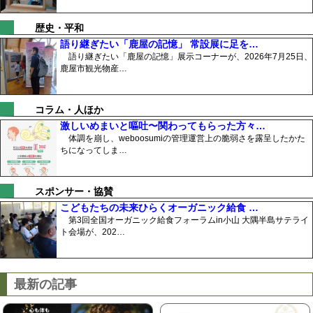
歴史・平和
語り継ぎたい「鹿屋の記憶」 常設展に足を…
語り継ぎたい「鹿屋の記憶」展示コーナーが、2026年7月25日、
鹿屋市観光物産…
コラム・人ほか
激しいめまいと嘔吐〜関わってもらった方々…
体調を崩し、weboosumiの管理運営上の脆弱さを露呈したかた
ちになってしま…
スポンサー・協賛
こどもたちの未来ひらくオーガニック給食 …
第3回全国オーガニック給食フォーラムin小山 大隅半島サテライ
ト会場が、202…
最新の記事