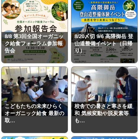
8/8 第3回全国オーガニッ
8/20〆切 9/6 高隈御岳 登
ク給食フォーラム参加報
山道整備イベント（日帰
告会
り）
こどもたちの未来ひらく
校舎での暑さと寒さを緩
オーガニック給食 最新の
和 気候変動や脱炭素等
取…
も…