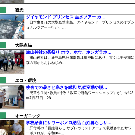
観光
ダイヤモンド プリンセス 垂水ツアー カ…
日本生まれの大型豪華客船、ダイヤモンド・プリンセスのオプシ
ョナルツアー一行が、…
大隅点描
旗山神社の柴祭り ホウ、ホウ、ホンガラホ…
旗山神社は、鹿児島県肝属郡錦江町池田にあり、古くは平安期に
京の都からおおねじめ…
エコ・環境
校舎での暑さと寒さを緩和 気候変動や脱…
児童や生徒×教員×行政「教室で断熱ワークショップ」が、令和8
年7月27日、28…
オーガニック
学校給食にサワーポメロ納品 百姓暮らしサ…
肝付町の「百姓暮らし サブレガミストアー」で収穫されたサワ
ーポメロが、令和8年…