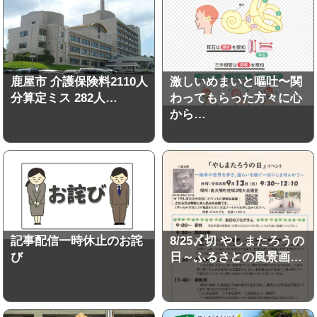
鹿屋市 介護保険料2110人
激しいめまいと嘔吐〜関
分算定ミス 282人…
わってもらった方々に心
から…
記事配信一時休止のお詫
8/25〆切 やしまたろうの
び
日～ふるさとの風景画…