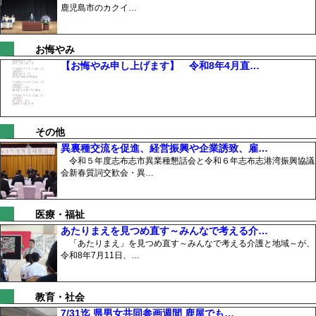
鹿児島市のカクイ…
お悔やみ
【お悔やみ申し上げます】 令和8年4月直…
その他
異裏種交流を促進、経営振興や企業誘致、雇…
令和５年度志布志市異業種懇話会と令和６年志布志港湾振興協議
会新春質詞交歓会・異…
医療・福祉
あたりまえを見つめ直す～みんなで考える介…
「あたりまえ」を見つめ直す～みんなで考える介護と地域～が、
令和8年7月11日、…
教育・社会
7/31迄 県男女共同参画週間 鹿屋でも…