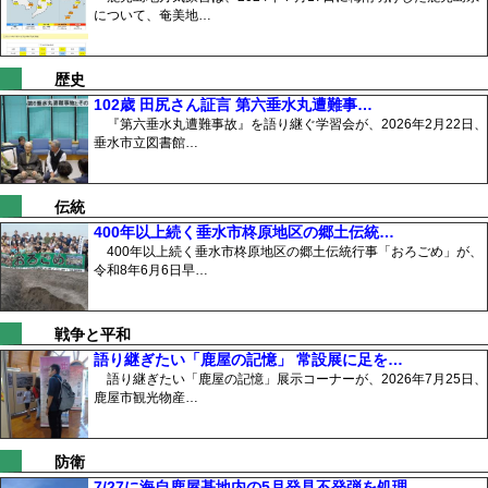
について、奄美地…
歴史
102歳 田尻さん証言 第六垂水丸遭難事…
『第六垂水丸遭難事故』を語り継ぐ学習会が、2026年2月22日、
垂水市立図書館…
伝統
400年以上続く垂水市柊原地区の郷土伝統…
400年以上続く垂水市柊原地区の郷土伝統行事「おろごめ」が、
令和8年6月6日早…
戦争と平和
語り継ぎたい「鹿屋の記憶」 常設展に足を…
語り継ぎたい「鹿屋の記憶」展示コーナーが、2026年7月25日、
鹿屋市観光物産…
防衛
7/27に海自鹿屋基地内の5月発見不発弾を処理