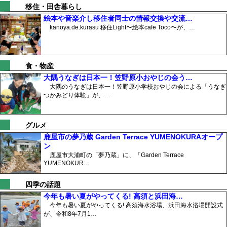
移住・田舎暮らし
絵本や音楽介し移住者同士の情報交換や交流…
kanoya.de.kurasu 移住Light〜絵本cafe Toco〜が、…
食・物産
大隅うなぎは日本一！笠野原小おやじの会う…
大隅のうなぎは日本一！笠野原小学校おやじの会による「うなぎ
つかみどり体験」が、…
グルメ
鹿屋市の夢乃蔵 Garden Terrace YUMENOKURAオープ
ン
鹿屋市大浦町の「夢乃蔵」に、「Garden Terrace
YUMENOKUR…
四季の話題
今年も暑い夏がやってくる! 高須と浜田海…
今年も暑い夏がやってくる! 高須海水浴場、浜田海水浴場開設式
が、令和8年7月1…