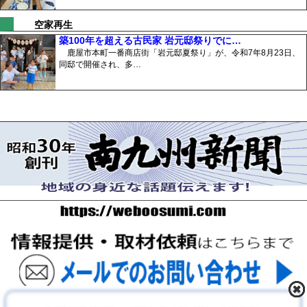
空家再生
築100年を超える古民家 岩元邸祭りでに…
鹿屋市本町一番商店街「岩元邸夏祭り」が、令和7年8月23日、
同邸で開催され、多…