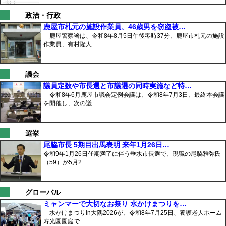
政治・行政
鹿屋市札元の施設作業員、46歳男を窃盗被…
鹿屋警察署は、令和8年8月5日午後零時37分、鹿屋市札元の施設
作業員、有村隆人…
議会
議員定数や市長選と市議選の同時実施など特…
令和8年6月鹿屋市議会定例会議は、令和8年7月3日、最終本会議
を開催し、次の議…
選挙
尾脇市長 5期目出馬表明 来年1月26日…
令和9年1月26日任期満了に伴う垂水市長選で、現職の尾脇雅弥氏
（59）が5月2…
グローバル
ミャンマーで大切なお祭り 水かけまつりを…
水かけまつりin大隅2026が、令和8年7月25日、養護老人ホーム
寿光園園庭で…