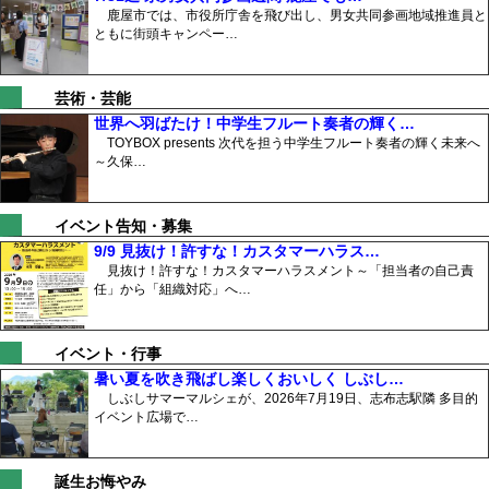
鹿屋市では、市役所庁舎を飛び出し、男女共同参画地域推進員と
ともに街頭キャンペー…
芸術・芸能
世界へ羽ばたけ！中学生フルート奏者の輝く…
TOYBOX presents 次代を担う中学生フルート奏者の輝く未来へ
～久保…
イベント告知・募集
9/9 見抜け！許すな！カスタマーハラス…
見抜け！許すな！カスタマーハラスメント～「担当者の自己責
任」から「組織対応」へ…
イベント・行事
暑い夏を吹き飛ばし楽しくおいしく しぶし…
しぶしサマーマルシェが、2026年7月19日、志布志駅隣 多目的
イベント広場で…
誕生お悔やみ