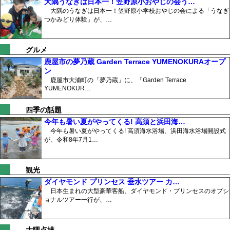
大隅うなぎは日本一！笠野原小おやじの会う…
大隅のうなぎは日本一！笠野原小学校おやじの会による「うなぎ
つかみどり体験」が、…
グルメ
鹿屋市の夢乃蔵 Garden Terrace YUMENOKURAオープ
ン
鹿屋市大浦町の「夢乃蔵」に、「Garden Terrace
YUMENOKUR…
四季の話題
今年も暑い夏がやってくる! 高須と浜田海…
今年も暑い夏がやってくる! 高須海水浴場、浜田海水浴場開設式
が、令和8年7月1…
観光
ダイヤモンド プリンセス 垂水ツアー カ…
日本生まれの大型豪華客船、ダイヤモンド・プリンセスのオプシ
ョナルツアー一行が、…