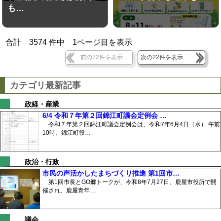
も…
合計
3574
件中
1
ページ目を表示
前の22件を表示
次の22件を表示
カテゴリ最新記事
政経・産業
6/4 令和７年第２回錦江町議会定例会 …
令和７年第２回錦江町議会定例会は、令和7年6月4日（水） 午前
10時、錦江町役…
政治・行政
市民の声活かしたまちづくり推進 第1回市…
第1回市長とGO郷トークが、令和8年7月27日、鹿屋市役所で開
催され、鹿屋青年…
議会