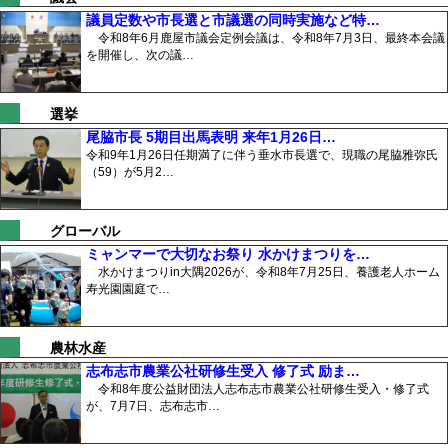
議員定数や市長選と市議選の同時実施など特…
令和8年6月鹿屋市議会定例会議は、令和8年7月3日、最終本会議
を開催し、次の議…
選挙
尾脇市長 5期目出馬表明 来年1月26日…
令和9年1月26日任期満了に伴う垂水市長選で、現職の尾脇雅弥氏
（59）が5月2…
グローバル
ミャンマーで大切なお祭り 水かけまつりを…
水かけまつりin大隅2026が、令和8年7月25日、養護老人ホーム
寿光園園庭で…
農林水産
志布志市農業公社研修生受入 修了式 励ま…
令和8年度公益財団法人志布志市農業公社研修生受入・修了式
が、7月7日、志布志市…