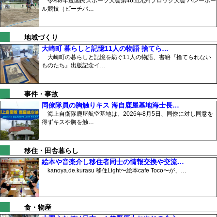
令和8年度国民スポーツ大会第46回九州ブロック大会 バレーボー
ル競技（ビーチバ…
地域づくり
大崎町 暮らしと記憶11人の物語 捨てら…
大崎町の暮らしと記憶を紡ぐ11人の物語、書籍『捨てられない
ものたち』出版記念イ…
事件・事故
同僚隊員の胸触りキス 海自鹿屋基地海士長…
海上自衛隊鹿屋航空基地は、2026年8月5日、同僚に対し同意を
得ずキスや胸を触…
移住・田舎暮らし
絵本や音楽介し移住者同士の情報交換や交流…
kanoya.de.kurasu 移住Light〜絵本cafe Toco〜が、…
食・物産