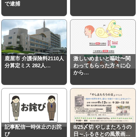
で逮捕
鹿屋市 介護保険料2110人
激しいめまいと嘔吐〜関
分算定ミス 282人…
わってもらった方々に心
から…
記事配信一時休止のお詫
8/25〆切 やしまたろうの
び
日～ふるさとの風景画…