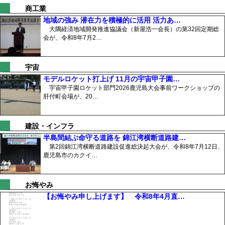
商工業
地域の強み 潜在力を積極的に活用 活力あ…
大隅経済地域開発推進協議会（新屋浩一会長）の第32回定期総
会が、令和8年7月2…
宇宙
モデルロケット打上げ 11月の宇宙甲子園…
宇宙甲子園ロケット部門2026鹿児島大会事前ワークショップの
肝付町会場が、20…
建設・インフラ
半島間結ぶ命守る道路を 錦江湾横断道路建…
第2回錦江湾横断道路建設促進総決起大会が、令和8年7月12日、
鹿児島市のカクイ…
お悔やみ
【お悔やみ申し上げます】 令和8年4月直…