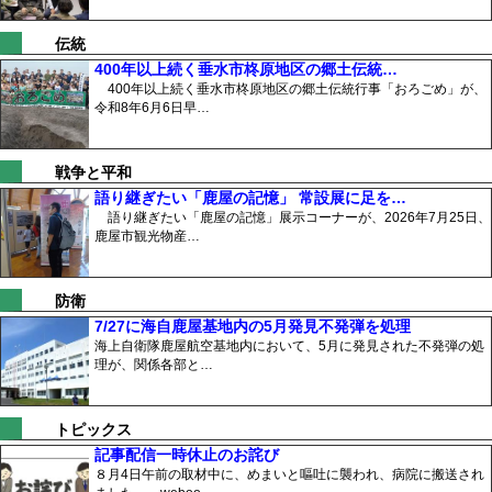
伝統
400年以上続く垂水市柊原地区の郷土伝統…
400年以上続く垂水市柊原地区の郷土伝統行事「おろごめ」が、
令和8年6月6日早…
戦争と平和
語り継ぎたい「鹿屋の記憶」 常設展に足を…
語り継ぎたい「鹿屋の記憶」展示コーナーが、2026年7月25日、
鹿屋市観光物産…
防衛
7/27に海自鹿屋基地内の5月発見不発弾を処理
海上自衛隊鹿屋航空基地内において、5月に発見された不発弾の処
理が、関係各部と…
トピックス
記事配信一時休止のお詫び
８月4日午前の取材中に、めまいと嘔吐に襲われ、病院に搬送され