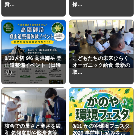
資…
操…
8/20〆切 9/6 高隈御岳 登
こどもたちの未来ひらく
山道整備イベント（日帰
オーガニック給食 最新の
り）
取…
校舎での暑さと寒さを緩
8/11 かのや環境フェスタ
和 気候変動や脱炭素等
2026 事前申し込みを…