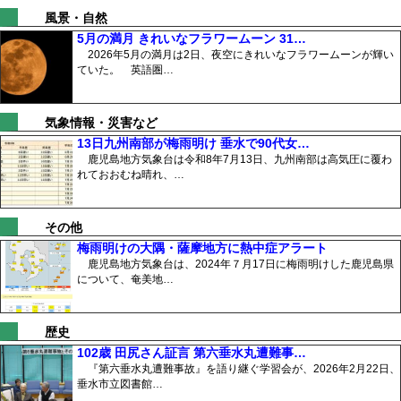
風景・自然
5月の満月 きれいなフラワームーン 31…
2026年5月の満月は2日、夜空にきれいなフラワームーンが輝い
ていた。 英語圏…
気象情報・災害など
13日九州南部が梅雨明け 垂水で90代女…
鹿児島地方気象台は令和8年7月13日、九州南部は高気圧に覆わ
れておおむね晴れ、…
その他
梅雨明けの大隅・薩摩地方に熱中症アラート
鹿児島地方気象台は、2024年７月17日に梅雨明けした鹿児島県
について、奄美地…
歴史
102歳 田尻さん証言 第六垂水丸遭難事…
『第六垂水丸遭難事故』を語り継ぐ学習会が、2026年2月22日、
垂水市立図書館…