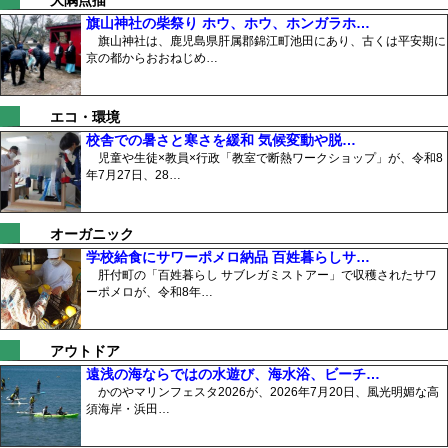
大隅点描
旗山神社の柴祭り ホウ、ホウ、ホンガラホ…
旗山神社は、鹿児島県肝属郡錦江町池田にあり、古くは平安期に
京の都からおおねじめ…
エコ・環境
校舎での暑さと寒さを緩和 気候変動や脱…
児童や生徒×教員×行政「教室で断熱ワークショップ」が、令和8
年7月27日、28…
オーガニック
学校給食にサワーポメロ納品 百姓暮らしサ…
肝付町の「百姓暮らし サブレガミストアー」で収穫されたサワ
ーポメロが、令和8年…
アウトドア
遠浅の海ならではの水遊び、海水浴、ビーチ…
かのやマリンフェスタ2026が、2026年7月20日、風光明媚な高
須海岸・浜田…