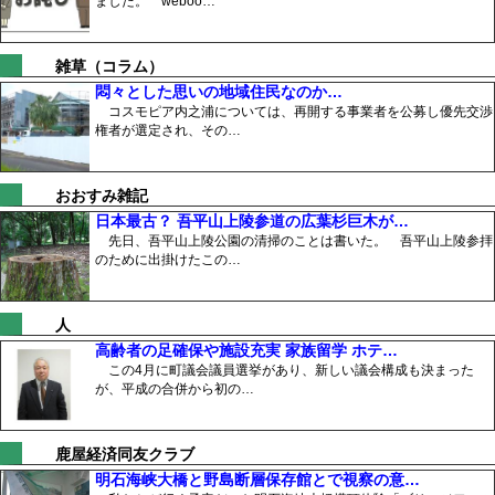
ました。 weboo…
雑草（コラム）
悶々とした思いの地域住民なのか…
コスモピア内之浦については、再開する事業者を公募し優先交渉
権者が選定され、その…
おおすみ雑記
日本最古？ 吾平山上陵参道の広葉杉巨木が…
先日、吾平山上陵公園の清掃のことは書いた。 吾平山上陵参拝
のために出掛けたこの…
人
高齢者の足確保や施設充実 家族留学 ホテ…
この4月に町議会議員選挙があり、新しい議会構成も決まった
が、平成の合併から初の…
鹿屋経済同友クラブ
明石海峡大橋と野島断層保存館とで視察の意…