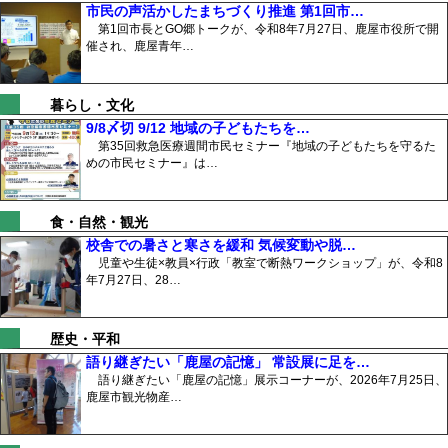
市民の声活かしたまちづくり推進 第1回市…
第1回市長とGO郷トークが、令和8年7月27日、鹿屋市役所で開
催され、鹿屋青年…
暮らし・文化
9/8〆切 9/12 地域の子どもたちを…
第35回救急医療週間市民セミナー『地域の子どもたちを守るた
めの市民セミナー』は…
食・自然・観光
校舎での暑さと寒さを緩和 気候変動や脱…
児童や生徒×教員×行政「教室で断熱ワークショップ」が、令和8
年7月27日、28…
歴史・平和
語り継ぎたい「鹿屋の記憶」 常設展に足を…
語り継ぎたい「鹿屋の記憶」展示コーナーが、2026年7月25日、
鹿屋市観光物産…