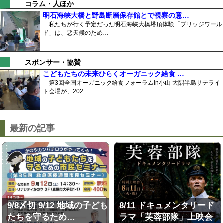
コラム・人ほか
明石海峡大橋と野島断層保存館とで視察の意…
私たちが行く予定だった明石海峡大橋塔頂体験「ブリッジワール
ド」は、悪天候のため…
スポンサー・協賛
こどもたちの未来ひらくオーガニック給食 …
第3回全国オーガニック給食フォーラムin小山 大隅半島サテライ
ト会場が、202…
最新の記事
9/8〆切 9/12 地域の子ども
8/11 ドキュメンタリード
たちを守るため…
ラマ「芙蓉部隊」上映会