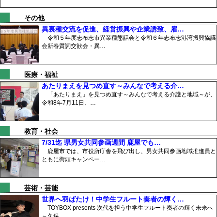
その他
異裏種交流を促進、経営振興や企業誘致、雇…
令和５年度志布志市異業種懇話会と令和６年志布志港湾振興協議
会新春質詞交歓会・異…
医療・福祉
あたりまえを見つめ直す～みんなで考える介…
「あたりまえ」を見つめ直す～みんなで考える介護と地域～が、
令和8年7月11日、…
教育・社会
7/31迄 県男女共同参画週間 鹿屋でも…
鹿屋市では、市役所庁舎を飛び出し、男女共同参画地域推進員と
ともに街頭キャンペー…
芸術・芸能
世界へ羽ばたけ！中学生フルート奏者の輝く…
TOYBOX presents 次代を担う中学生フルート奏者の輝く未来へ
～久保…