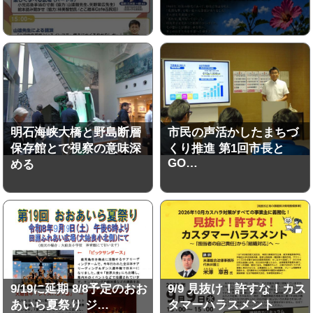
明石海峡大橋と野島断層
市民の声活かしたまちづ
保存館とで視察の意味深
くり推進 第1回市長と
GO…
める
9/19に延期 8/8予定のおお
9/9 見抜け！許すな！カス
あいら夏祭り ジ…
タマーハラスメント