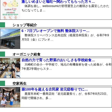
激しいめまいと嘔吐〜関わってもらった方々…
体調を崩し、weboosumiの管理運営上の脆弱さを露呈したかた
ちになってしま…
ショップ等紹介
6・7日プレオープンで無料 整体院スリー…
整体院スリーバランス志布志院（植屋浩幸院長）が、令和7年9
月5日（金）にプレオ…
オーガニック給食
自然の力で育った野菜のおいしさを学校給食…
大崎町の全小・中学校で、地元の有機食材を使った給食が、令和
7年度2学期からスタ…
空家再生
築100年を超える古民家 岩元邸祭りでに…
鹿屋市本町一番商店街「岩元邸夏祭り」が、令和7年8月23日、
同邸で開催され、多…