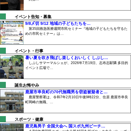
イベント告知・募集
9/8〆切 9/12 地域の子どもたちを…
第35回救急医療週間市民セミナー『地域の子どもたちを守るた
めの市民セミナー』は…
イベント・行事
暑い夏を吹き飛ばし楽しくおいしく しぶし…
しぶしサマーマルシェが、2026年7月19日、志布志駅隣 多目的
イベント広場で…
誕生お悔やみ
鹿屋市串良町の70代無職男を窃盗被疑者と…
鹿屋警察署は、令和7年2月10日午後9時22分、住居 鹿屋市串良
町岡崎の無職、…
スポーツ・健康
鹿児島男子 全国大会へ 国スポ九州ビーチ…