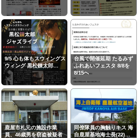
9/5 心も体もスウィングス
台風で開催延期 たるみず
ウィング 黒松錬太郎…
ふれあいフェスタ 8/8を
8/15へ
鹿屋市札元の施設作業
同僚隊員の胸触りキス 海
員、46歳男を窃盗被疑者
自鹿屋基地海士長(22)…