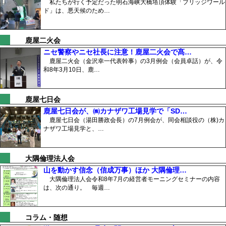
私たちが行く予定だった明石海峡大橋塔頂体験「ブリッジワール
ド」は、悪天候のため…
鹿屋二火会
ニセ警察やニセ社長に注意！鹿屋二火会で髙…
鹿屋二火会（金沢幸一代表幹事）の3月例会（会員卓話）が、令
和8年3月10日、鹿…
鹿屋七日会
鹿屋七日会が、㈱カナザワ工場見学で「SD…
鹿屋七日会（湯田勝政会長）の7月例会が、同会相談役の（株)カ
ナザワ工場見学と、…
大隅倫理法人会
山を動かす信念（信成万事）ほか 大隅倫理…
大隅倫理法人会令和8年7月の経営者モーニングセミナーの内容
は、次の通り。 毎週…
コラム・随想