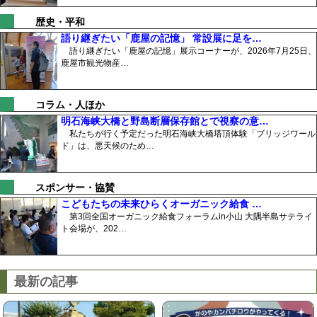
歴史・平和
語り継ぎたい「鹿屋の記憶」 常設展に足を…
語り継ぎたい「鹿屋の記憶」展示コーナーが、2026年7月25日、
鹿屋市観光物産…
コラム・人ほか
明石海峡大橋と野島断層保存館とで視察の意…
私たちが行く予定だった明石海峡大橋塔頂体験「ブリッジワール
ド」は、悪天候のため…
スポンサー・協賛
こどもたちの未来ひらくオーガニック給食 …
第3回全国オーガニック給食フォーラムin小山 大隅半島サテライ
ト会場が、202…
最新の記事