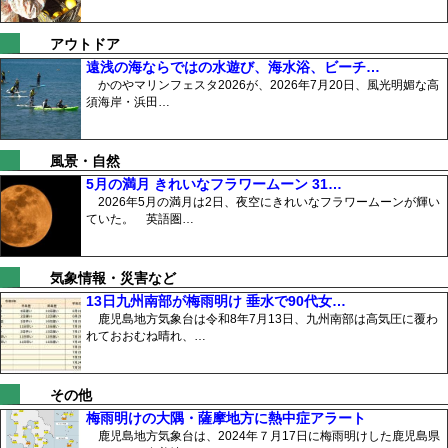
アウトドア
遠浅の海ならではの水遊び、海水浴、ビーチ…
かのやマリンフェスタ2026が、2026年7月20日、風光明媚な高
須海岸・浜田…
風景・自然
5月の満月 きれいなフラワームーン 31…
2026年5月の満月は2日、夜空にきれいなフラワームーンが輝い
ていた。 英語圏…
気象情報・災害など
13日九州南部が梅雨明け 垂水で90代女…
鹿児島地方気象台は令和8年7月13日、九州南部は高気圧に覆わ
れておおむね晴れ、…
その他
梅雨明けの大隅・薩摩地方に熱中症アラート
鹿児島地方気象台は、2024年７月17日に梅雨明けした鹿児島県