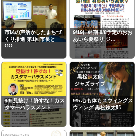
市民の声活かしたまちづ
9/19に延期 8/8予定のおお
くり推進 第1回市長と
あいら夏祭り ジ…
GO…
9/9 見抜け！許すな！カス
9/5 心も体もスウィングス
タマーハラスメント
ウィング 黒松錬太郎…