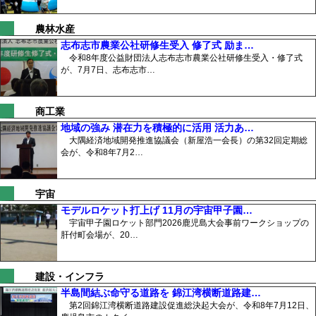
農林水産
志布志市農業公社研修生受入 修了式 励ま…
令和8年度公益財団法人志布志市農業公社研修生受入・修了式
が、7月7日、志布志市…
商工業
地域の強み 潜在力を積極的に活用 活力あ…
大隅経済地域開発推進協議会（新屋浩一会長）の第32回定期総
会が、令和8年7月2…
宇宙
モデルロケット打上げ 11月の宇宙甲子園…
宇宙甲子園ロケット部門2026鹿児島大会事前ワークショップの
肝付町会場が、20…
建設・インフラ
半島間結ぶ命守る道路を 錦江湾横断道路建…
第2回錦江湾横断道路建設促進総決起大会が、令和8年7月12日、