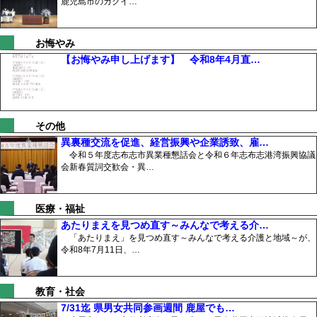
鹿児島市のカクイ…
お悔やみ
【お悔やみ申し上げます】 令和8年4月直…
その他
異裏種交流を促進、経営振興や企業誘致、雇…
令和５年度志布志市異業種懇話会と令和６年志布志港湾振興協議
会新春質詞交歓会・異…
医療・福祉
あたりまえを見つめ直す～みんなで考える介…
「あたりまえ」を見つめ直す～みんなで考える介護と地域～が、
令和8年7月11日、…
教育・社会
7/31迄 県男女共同参画週間 鹿屋でも…