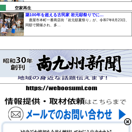
空家再生
築100年を超える古民家 岩元邸祭りでに…
鹿屋市本町一番商店街「岩元邸夏祭り」が、令和7年8月23日、
同邸で開催され、多…