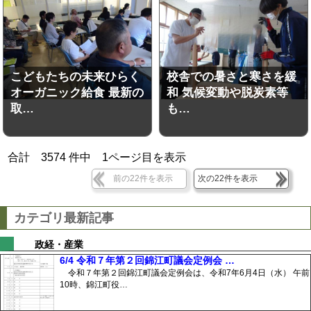
こどもたちの未来ひらく
校舎での暑さと寒さを緩
オーガニック給食 最新の
和 気候変動や脱炭素等
取…
も…
合計
3574
件中
1
ページ目を表示
前の22件を表示
次の22件を表示
カテゴリ最新記事
政経・産業
6/4 令和７年第２回錦江町議会定例会 …
令和７年第２回錦江町議会定例会は、令和7年6月4日（水） 午前
10時、錦江町役…