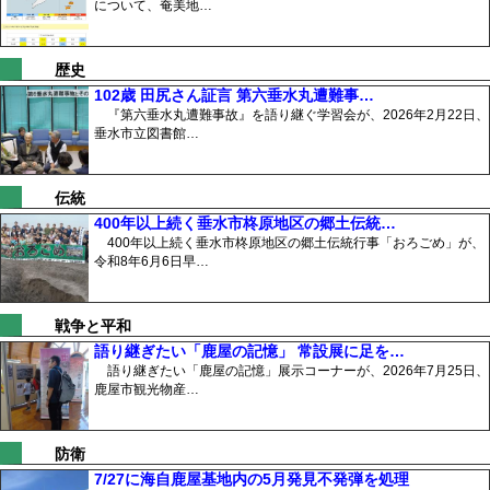
について、奄美地…
歴史
102歳 田尻さん証言 第六垂水丸遭難事…
『第六垂水丸遭難事故』を語り継ぐ学習会が、2026年2月22日、
垂水市立図書館…
伝統
400年以上続く垂水市柊原地区の郷土伝統…
400年以上続く垂水市柊原地区の郷土伝統行事「おろごめ」が、
令和8年6月6日早…
戦争と平和
語り継ぎたい「鹿屋の記憶」 常設展に足を…
語り継ぎたい「鹿屋の記憶」展示コーナーが、2026年7月25日、
鹿屋市観光物産…
防衛
7/27に海自鹿屋基地内の5月発見不発弾を処理