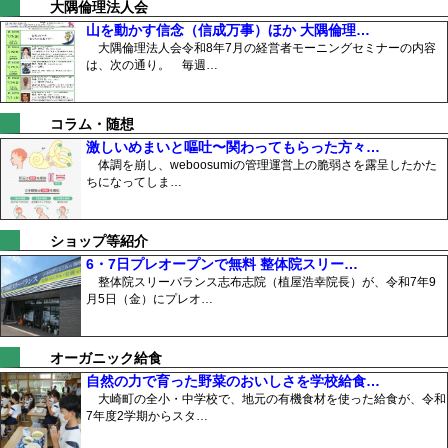
大隅倫理法人会
山を動かす信念（信成万事）ほか 大隅倫理…
大隅倫理法人会令和8年7月の経営者モーニングセミナーの内容
は、次の通り。 毎週…
コラム・随想
激しいめまいと嘔吐〜関わってもらった方々…
体調を崩し、weboosumiの管理運営上の脆弱さを露呈したかた
ちになってしま…
ショップ等紹介
6・7日プレオープンで無料 整体院スリー…
整体院スリーバランス志布志院（植屋浩幸院長）が、令和7年9
月5日（金）にプレオ…
オーガニック給食
自然の力で育った野菜のおいしさを学校給食…
大崎町の全小・中学校で、地元の有機食材を使った給食が、令和
7年度2学期からスタ…