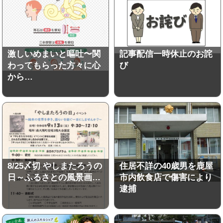
激しいめまいと嘔吐〜関
記事配信一時休止のお詫
わってもらった方々に心
び
から…
8/25〆切 やしまたろうの
住居不詳の40歳男を鹿屋
日～ふるさとの風景画…
市内飲食店で傷害により
逮捕