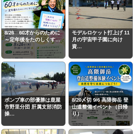
8/26 60才からのために
モデルロケット打上げ 11
～定年後をたのしくす…
月の宇宙甲子園に向け
資…
ポンプ車の部優勝は鹿屋
8/20〆切 9/6 高隈御岳 登
市野里分団 肝属支部消防
山道整備イベント（日帰
操…
り）