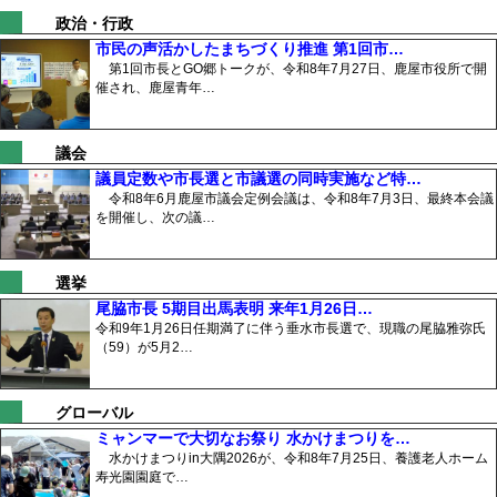
政治・行政
市民の声活かしたまちづくり推進 第1回市…
第1回市長とGO郷トークが、令和8年7月27日、鹿屋市役所で開
催され、鹿屋青年…
議会
議員定数や市長選と市議選の同時実施など特…
令和8年6月鹿屋市議会定例会議は、令和8年7月3日、最終本会議
を開催し、次の議…
選挙
尾脇市長 5期目出馬表明 来年1月26日…
令和9年1月26日任期満了に伴う垂水市長選で、現職の尾脇雅弥氏
（59）が5月2…
グローバル
ミャンマーで大切なお祭り 水かけまつりを…
水かけまつりin大隅2026が、令和8年7月25日、養護老人ホーム
寿光園園庭で…