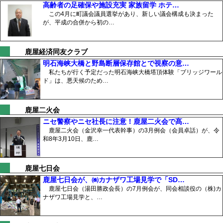
高齢者の足確保や施設充実 家族留学 ホテ…
この4月に町議会議員選挙があり、新しい議会構成も決まった
が、平成の合併から初の…
鹿屋経済同友クラブ
明石海峡大橋と野島断層保存館とで視察の意…
私たちが行く予定だった明石海峡大橋塔頂体験「ブリッジワール
ド」は、悪天候のため…
鹿屋二火会
ニセ警察やニセ社長に注意！鹿屋二火会で髙…
鹿屋二火会（金沢幸一代表幹事）の3月例会（会員卓話）が、令
和8年3月10日、鹿…
鹿屋七日会
鹿屋七日会が、㈱カナザワ工場見学で「SD…
鹿屋七日会（湯田勝政会長）の7月例会が、同会相談役の（株)カ
ナザワ工場見学と、…