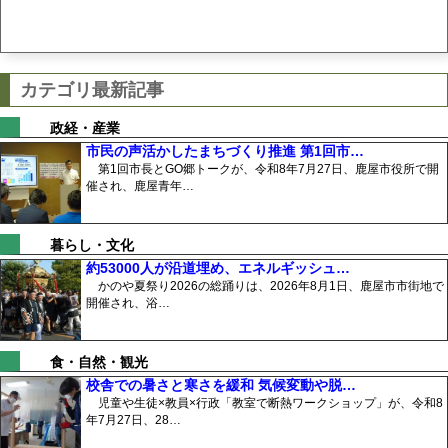
カテゴリ最新記事
政経・産業
市民の声活かしたまちづくり推進 第1回市…
第1回市長とGO郷トークが、令和8年7月27日、鹿屋市役所で開
催され、鹿屋青年…
暮らし・文化
約53000人が沿道埋め、エネルギッシュ…
かのや夏祭り2026の総踊りは、2026年8月1日、鹿屋市市街地で
開催され、浴…
食・自然・観光
校舎での暑さと寒さを緩和 気候変動や脱…
児童や生徒×教員×行政「教室で断熱ワークショップ」が、令和8
年7月27日、28…