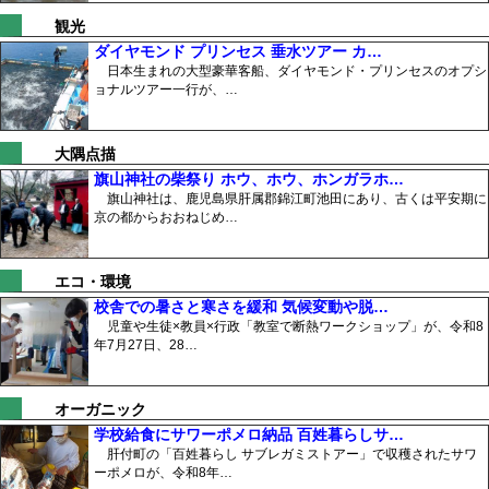
観光
ダイヤモンド プリンセス 垂水ツアー カ…
日本生まれの大型豪華客船、ダイヤモンド・プリンセスのオプシ
ョナルツアー一行が、…
大隅点描
旗山神社の柴祭り ホウ、ホウ、ホンガラホ…
旗山神社は、鹿児島県肝属郡錦江町池田にあり、古くは平安期に
京の都からおおねじめ…
エコ・環境
校舎での暑さと寒さを緩和 気候変動や脱…
児童や生徒×教員×行政「教室で断熱ワークショップ」が、令和8
年7月27日、28…
オーガニック
学校給食にサワーポメロ納品 百姓暮らしサ…
肝付町の「百姓暮らし サブレガミストアー」で収穫されたサワ
ーポメロが、令和8年…