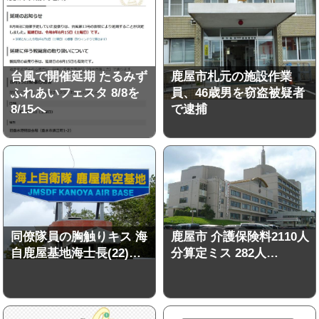
台風で開催延期 たるみず
鹿屋市札元の施設作業
ふれあいフェスタ 8/8を
員、46歳男を窃盗被疑者
8/15へ
で逮捕
同僚隊員の胸触りキス 海
鹿屋市 介護保険料2110人
自鹿屋基地海士長(22)…
分算定ミス 282人…