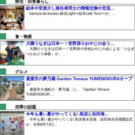
移住・田舎暮らし
絵本や音楽介し移住者同士の情報交換や交流…
kanoya.de.kurasu 移住Light〜絵本cafe Toco〜が、…
食・物産
大隅うなぎは日本一！笠野原小おやじの会う…
大隅のうなぎは日本一！笠野原小学校おやじの会による「うなぎ
つかみどり体験」が、…
グルメ
鹿屋市の夢乃蔵 Garden Terrace YUMENOKURAオープ
ン
鹿屋市大浦町の「夢乃蔵」に、「Garden Terrace
YUMENOKUR…
四季の話題
今年も暑い夏がやってくる! 高須と浜田海…
今年も暑い夏がやってくる! 高須海水浴場、浜田海水浴場開設式
が、令和8年7月1…