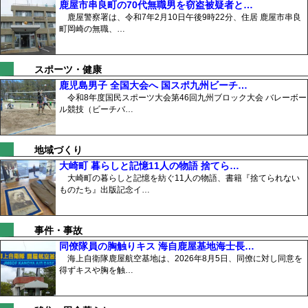
鹿屋市串良町の70代無職男を窃盗被疑者と…
鹿屋警察署は、令和7年2月10日午後9時22分、住居 鹿屋市串良
町岡崎の無職、…
スポーツ・健康
鹿児島男子 全国大会へ 国スポ九州ビーチ…
令和8年度国民スポーツ大会第46回九州ブロック大会 バレーボー
ル競技（ビーチバ…
地域づくり
大崎町 暮らしと記憶11人の物語 捨てら…
大崎町の暮らしと記憶を紡ぐ11人の物語、書籍『捨てられない
ものたち』出版記念イ…
事件・事故
同僚隊員の胸触りキス 海自鹿屋基地海士長…
海上自衛隊鹿屋航空基地は、2026年8月5日、同僚に対し同意を
得ずキスや胸を触…