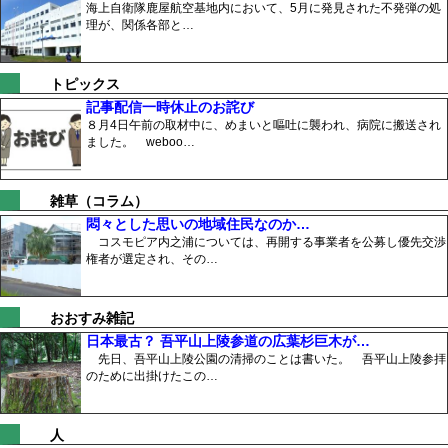
海上自衛隊鹿屋航空基地内において、5月に発見された不発弾の処
理が、関係各部と…
トピックス
記事配信一時休止のお詫び
８月4日午前の取材中に、めまいと嘔吐に襲われ、病院に搬送され
ました。 weboo…
雑草（コラム）
悶々とした思いの地域住民なのか…
コスモピア内之浦については、再開する事業者を公募し優先交渉
権者が選定され、その…
おおすみ雑記
日本最古？ 吾平山上陵参道の広葉杉巨木が…
先日、吾平山上陵公園の清掃のことは書いた。 吾平山上陵参拝
のために出掛けたこの…
人