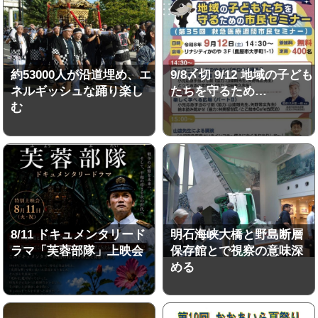
約53000人が沿道埋め、エ
9/8〆切 9/12 地域の子ども
ネルギッシュな踊り楽し
たちを守るため…
む
8/11 ドキュメンタリード
明石海峡大橋と野島断層
ラマ「芙蓉部隊」上映会
保存館とで視察の意味深
める