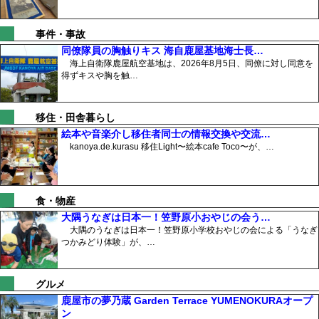
事件・事故
同僚隊員の胸触りキス 海自鹿屋基地海士長…
海上自衛隊鹿屋航空基地は、2026年8月5日、同僚に対し同意を
得ずキスや胸を触…
移住・田舎暮らし
絵本や音楽介し移住者同士の情報交換や交流…
kanoya.de.kurasu 移住Light〜絵本cafe Toco〜が、…
食・物産
大隅うなぎは日本一！笠野原小おやじの会う…
大隅のうなぎは日本一！笠野原小学校おやじの会による「うなぎ
つかみどり体験」が、…
グルメ
鹿屋市の夢乃蔵 Garden Terrace YUMENOKURAオープ
ン