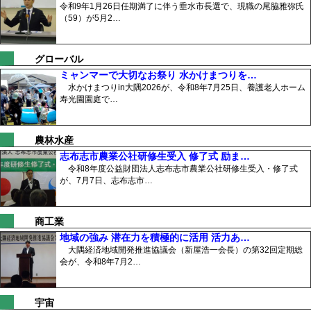
令和9年1月26日任期満了に伴う垂水市長選で、現職の尾脇雅弥氏
（59）が5月2…
グローバル
ミャンマーで大切なお祭り 水かけまつりを…
水かけまつりin大隅2026が、令和8年7月25日、養護老人ホーム
寿光園園庭で…
農林水産
志布志市農業公社研修生受入 修了式 励ま…
令和8年度公益財団法人志布志市農業公社研修生受入・修了式
が、7月7日、志布志市…
商工業
地域の強み 潜在力を積極的に活用 活力あ…
大隅経済地域開発推進協議会（新屋浩一会長）の第32回定期総
会が、令和8年7月2…
宇宙