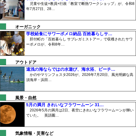
児童や生徒×教員×行政「教室で断熱ワークショップ」が、令和8
年7月27日、28…
オーガニック
学校給食にサワーポメロ納品 百姓暮らしサ…
肝付町の「百姓暮らし サブレガミストアー」で収穫されたサワ
ーポメロが、令和8年…
アウトドア
遠浅の海ならではの水遊び、海水浴、ビーチ…
かのやマリンフェスタ2026が、2026年7月20日、風光明媚な高
須海岸・浜田…
風景・自然
5月の満月 きれいなフラワームーン 31…
2026年5月の満月は2日、夜空にきれいなフラワームーンが輝い
ていた。 英語圏…
気象情報・災害など