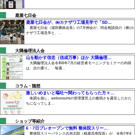
鹿屋七日会
鹿屋七日会が、㈱カナザワ工場見学で「SD…
鹿屋七日会（湯田勝政会長）の7月例会が、同会相談役の（株)カ
ナザワ工場見学と、…
大隅倫理法人会
山を動かす信念（信成万事）ほか 大隅倫理…
大隅倫理法人会令和8年7月の経営者モーニングセミナーの内容
は、次の通り。 毎週…
コラム・随想
激しいめまいと嘔吐〜関わってもらった方々…
体調を崩し、weboosumiの管理運営上の脆弱さを露呈したかた
ちになってしま…
ショップ等紹介
6・7日プレオープンで無料 整体院スリー…
整体院スリーバランス志布志院（植屋浩幸院長）が、令和7年9