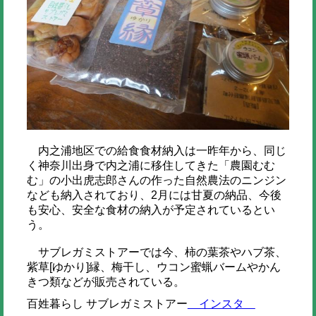
内之浦地区での給食食材納入は一昨年から、同じ
く神奈川出身で内之浦に移住してきた「農園むむ
む」の小出虎志郎さんの作った自然農法のニンジン
なども納入されており、2月には甘夏の納品、今後
も安心、安全な食材の納入が予定されているとい
う。
サブレガミストアーでは今、柿の葉茶やハブ茶、
紫草[ゆかり]縁、梅干し、ウコン蜜蝋バームやかん
きつ類などが販売されている。
百姓暮らし サブレガミストアー
インスタ