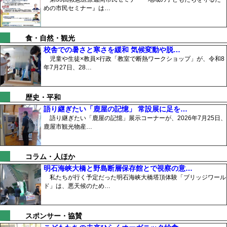
めの市民セミナー』は…
食・自然・観光
校舎での暑さと寒さを緩和 気候変動や脱…
児童や生徒×教員×行政「教室で断熱ワークショップ」が、令和8
年7月27日、28…
歴史・平和
語り継ぎたい「鹿屋の記憶」 常設展に足を…
語り継ぎたい「鹿屋の記憶」展示コーナーが、2026年7月25日、
鹿屋市観光物産…
コラム・人ほか
明石海峡大橋と野島断層保存館とで視察の意…
私たちが行く予定だった明石海峡大橋塔頂体験「ブリッジワール
ド」は、悪天候のため…
スポンサー・協賛