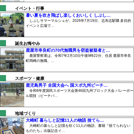
イベント・行事
暑い夏を吹き飛ばし楽しくおいしく しぶし…
しぶしサマーマルシェが、2026年7月19日、志布志駅隣 多目的
イベント広場で…
誕生お悔やみ
鹿屋市串良町の70代無職男を窃盗被疑者と…
鹿屋警察署は、令和7年2月10日午後9時22分、住居 鹿屋市串良
町岡崎の無職、…
スポーツ・健康
鹿児島男子 全国大会へ 国スポ九州ビーチ…
令和8年度国民スポーツ大会第46回九州ブロック大会 バレーボー
ル競技（ビーチバ…
地域づくり
大崎町 暮らしと記憶11人の物語 捨てら…
大崎町の暮らしと記憶を紡ぐ11人の物語、書籍『捨てられない
ものたち』出版記念イ…