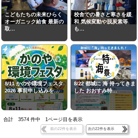
こどもたちの未来ひらく
校舎での暑さと寒さを緩
オーガニック給食 最新の
和 気候変動や脱炭素等
取…
も…
8/11 かのや環境フェスタ
8/22 都城に 海 持ってきま
2026 事前申し込みを…
した おおすみ特…
合計
3574
件中
1
ページ目を表示
前の22件を表示
次の22件を表示