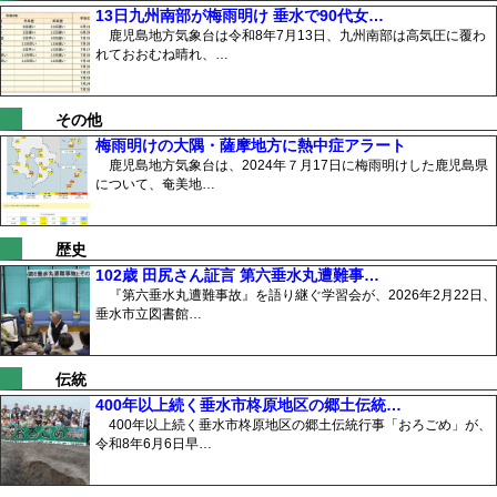
13日九州南部が梅雨明け 垂水で90代女…
鹿児島地方気象台は令和8年7月13日、九州南部は高気圧に覆わ
れておおむね晴れ、…
その他
梅雨明けの大隅・薩摩地方に熱中症アラート
鹿児島地方気象台は、2024年７月17日に梅雨明けした鹿児島県
について、奄美地…
歴史
102歳 田尻さん証言 第六垂水丸遭難事…
『第六垂水丸遭難事故』を語り継ぐ学習会が、2026年2月22日、
垂水市立図書館…
伝統
400年以上続く垂水市柊原地区の郷土伝統…
400年以上続く垂水市柊原地区の郷土伝統行事「おろごめ」が、
令和8年6月6日早…