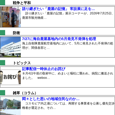
戦争と平和
語り継ぎたい「鹿屋の記憶」 常設展に足を…
語り継ぎたい「鹿屋の記憶」展示コーナーが、2026年7月25日、
鹿屋市観光物産…
防衛
7/27に海自鹿屋基地内の5月発見不発弾を処理
海上自衛隊鹿屋航空基地内において、5月に発見された不発弾の処
理が、関係各部と…
トピックス
記事配信一時休止のお詫び
８月4日午前の取材中に、めまいと嘔吐に襲われ、病院に搬送され
ました。 weboo…
雑草（コラム）
悶々とした思いの地域住民なのか…
コスモピア内之浦については、再開する事業者を公募し優先交渉
権者が選定され、その…