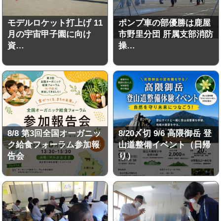
モデルロケット打上げ 11
ポンプ車の部優勝は鹿屋
月の宇宙甲子園に向け
市野里分団 肝属支部消防
資…
操…
8/8 第3回全国オーガニッ
8/20〆切 9/6 高隈御岳 登
ク給食フォーラム参加報
山道整備イベント（日帰
告会
り）