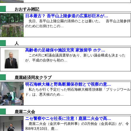
おおすみ雑記
日本最古？ 吾平山上陵参道の広葉杉巨木が…
先日、吾平山上陵公園の清掃のことは書いた。 吾平山上陵参拝
のために出掛けたこの…
人
高齢者の足確保や施設充実 家族留学 ホテ…
この4月に町議会議員選挙があり、新しい議会構成も決まった
が、平成の合併から初の…
鹿屋経済同友クラブ
明石海峡大橋と野島断層保存館とで視察の意…
私たちが行く予定だった明石海峡大橋塔頂体験「ブリッジワール
ド」は、悪天候のため…
鹿屋二火会
ニセ警察やニセ社長に注意！鹿屋二火会で髙…
鹿屋二火会（金沢幸一代表幹事）の3月例会（会員卓話）が、令
和8年3月10日、鹿…