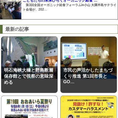
こどもたちの未来ひらくオーガニック給食 …
第3回全国オーガニック給食フォーラムin小山 大隅半島サテライ
ト会場が、202…
最新の記事
明石海峡大橋と野島断層
市民の声活かしたまちづ
保存館とで視察の意味深
くり推進 第1回市長と
GO…
める