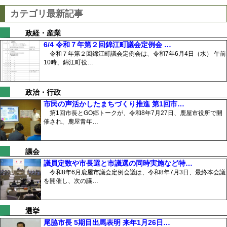
カテゴリ最新記事
政経・産業
6/4 令和７年第２回錦江町議会定例会 …
令和７年第２回錦江町議会定例会は、令和7年6月4日（水） 午前
10時、錦江町役…
政治・行政
市民の声活かしたまちづくり推進 第1回市…
第1回市長とGO郷トークが、令和8年7月27日、鹿屋市役所で開
催され、鹿屋青年…
議会
議員定数や市長選と市議選の同時実施など特…
令和8年6月鹿屋市議会定例会議は、令和8年7月3日、最終本会議
を開催し、次の議…
選挙
尾脇市長 5期目出馬表明 来年1月26日…