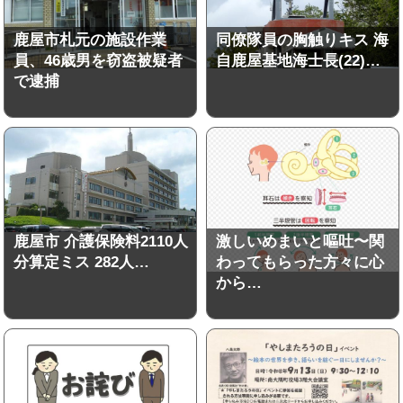
鹿屋市札元の施設作業
同僚隊員の胸触りキス 海
員、46歳男を窃盗被疑者
自鹿屋基地海士長(22)…
で逮捕
鹿屋市 介護保険料2110人
激しいめまいと嘔吐〜関
分算定ミス 282人…
わってもらった方々に心
から…