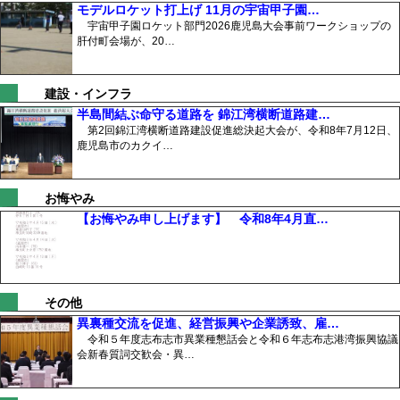
モデルロケット打上げ 11月の宇宙甲子園…
宇宙甲子園ロケット部門2026鹿児島大会事前ワークショップの
肝付町会場が、20…
建設・インフラ
半島間結ぶ命守る道路を 錦江湾横断道路建…
第2回錦江湾横断道路建設促進総決起大会が、令和8年7月12日、
鹿児島市のカクイ…
お悔やみ
【お悔やみ申し上げます】 令和8年4月直…
その他
異裏種交流を促進、経営振興や企業誘致、雇…
令和５年度志布志市異業種懇話会と令和６年志布志港湾振興協議
会新春質詞交歓会・異…