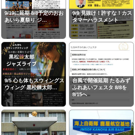
9/19に延期 8/8予定のおお
9/9 見抜け！許すな！カス
あいら夏祭り ジ…
タマーハラスメント
9/5 心も体もスウィングス
台風で開催延期 たるみず
ウィング 黒松錬太郎…
ふれあいフェスタ 8/8を
8/15へ