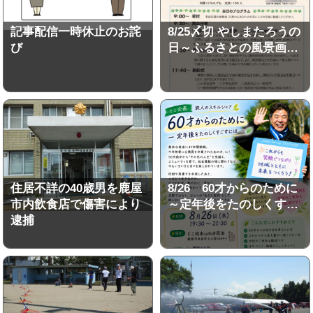
記事配信一時休止のお詫
8/25〆切 やしまたろうの
び
日～ふるさとの風景画…
住居不詳の40歳男を鹿屋
8/26 60才からのために
市内飲食店で傷害により
～定年後をたのしくす…
逮捕