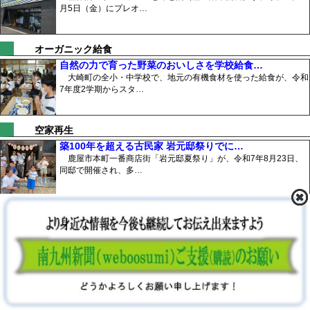
月5日（金）にプレオ…
オーガニック給食
自然の力で育った野菜のおいしさを学校給食…
大崎町の全小・中学校で、地元の有機食材を使った給食が、令和
7年度2学期からスタ…
空家再生
築100年を超える古民家 岩元邸祭りでに…
鹿屋市本町一番商店街「岩元邸夏祭り」が、令和7年8月23日、
同邸で開催され、多…