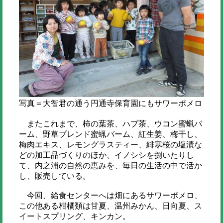
写真＝大智君の通う円通寺保育園にもサワーポメロ
またこれまで、柿の葉茶、ハブ茶、ウコン蜜蝋バ
ーム、野草ブレンド蜜蝋バーム、紅生姜、梅干し、
梅肉エキス、レモングラスティー、緋寒桜の塩漬な
どの加工品づくりのほか、イノシシを捌いたりし
て、内之浦の自然の恵みを、毎日の生活の中で活か
し、販売している。
今回、給食センターへは畑にあるサワーポメロ、
この他ある柑橘類は甘夏、温州みかん、日向夏、ス
イートスプリング、キンカン。