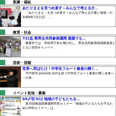
医療・福祉
あたりまえを見つめ直す～みんなで考える介…
「あたりまえ」を見つめ直す～みんなで考える介護と地域～が、
令和8年7月11日、…
教育・社会
7/31迄 県男女共同参画週間 鹿屋でも…
鹿屋市では、市役所庁舎を飛び出し、男女共同参画地域推進員と
ともに街頭キャンペー…
芸術・芸能
世界へ羽ばたけ！中学生フルート奏者の輝く…
TOYBOX presents 次代を担う中学生フルート奏者の輝く未来へ
～久保…
イベント告知・募集
9/8〆切 9/12 地域の子どもたちを…
第35回救急医療週間市民セミナー『地域の子どもたちを守るた
めの市民セミナー』は…