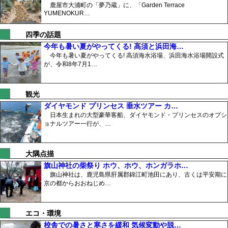
鹿屋市大浦町の「夢乃蔵」に、「Garden Terrace
YUMENOKUR…
四季の話題
今年も暑い夏がやってくる! 高須と浜田海…
今年も暑い夏がやってくる! 高須海水浴場、浜田海水浴場開設式
が、令和8年7月1…
観光
ダイヤモンド プリンセス 垂水ツアー カ…
日本生まれの大型豪華客船、ダイヤモンド・プリンセスのオプシ
ョナルツアー一行が、…
大隅点描
旗山神社の柴祭り ホウ、ホウ、ホンガラホ…
旗山神社は、鹿児島県肝属郡錦江町池田にあり、古くは平安期に
京の都からおおねじめ…
エコ・環境
校舎での暑さと寒さを緩和 気候変動や脱…