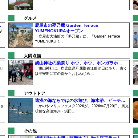
グルメ
…
鹿屋市の夢乃蔵 Garden Terrace
YUMENOKURAオープン
よ
鹿屋市大浦町の「夢乃蔵」に、「Garden Terrace
YUMENOKUR…
大隅点描
旗山神社の柴祭り ホウ、ホウ、ホンガラホ…
セ
旗山神社は、鹿児島県肝属郡錦江町池田にあり、古く
は平安期に京の都からおおねじめ…
アウトドア
遠浅の海ならではの水遊び、海水浴、ビーチ…
穫さ
かのやマリンフェスタ2026が、2026年7月20日、風光
明媚な高須海岸・浜田…
その他