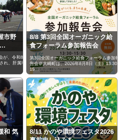
屋市野
8/8 第3回全国オーガニック給
…
食フォーラム参加報告会
会が、令和8
第3回全国オーガニック給食フォーラム参加報
催され、肝属地
告会＠大崎町は、2026年8月8日（土）13:30-
15…
緩和 気
8/11 かのや環境フェスタ2026
事前申し込みを…