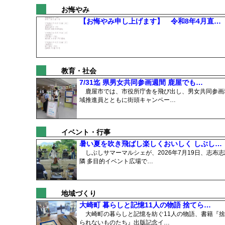
お悔やみ
【お悔やみ申し上げます】 令和8年4月直…
教育・社会
7/31迄 県男女共同参画週間 鹿屋でも…
鹿屋市では、市役所庁舎を飛び出し、男女共同参画
域推進員とともに街頭キャンペー…
イベント・行事
暑い夏を吹き飛ばし楽しくおいしく しぶし…
しぶしサマーマルシェが、2026年7月19日、志布志
隣 多目的イベント広場で…
地域づくり
大崎町 暮らしと記憶11人の物語 捨てら…
大崎町の暮らしと記憶を紡ぐ11人の物語、書籍『捨
られないものたち』出版記念イ…