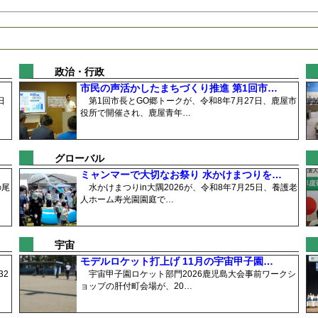
政治・行政
市民の声活かしたまちづくり推進 第1回市…
日
第1回市長とGO郷トークが、令和8年7月27日、鹿屋市
役所で開催され、鹿屋青年…
グローバル
ミャンマーで大切なお祭り 水かけまつりを…
の尾
水かけまつりin大隅2026が、令和8年7月25日、養護老
人ホーム寿光園園庭で…
宇宙
モデルロケット打上げ 11月の宇宙甲子園…
2
宇宙甲子園ロケット部門2026鹿児島大会事前ワークシ
ョップの肝付町会場が、20…