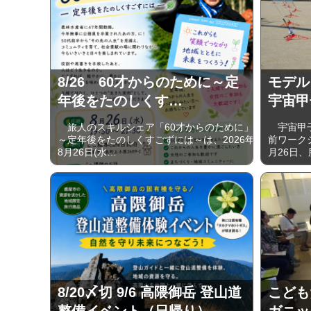
8/26 60才からのために～定
モデル
年後をたのしくす…
宇宙甲
旅人のスキルシェア「60才からのために」
宇宙甲子
～定年後をたのしくすごずには～は、2026年
前ワーク
8月26日(水…
月26日、
8/20〆切 9/6 高隈御岳 登山道
こども
整備イベント（日帰り）
ガニッ