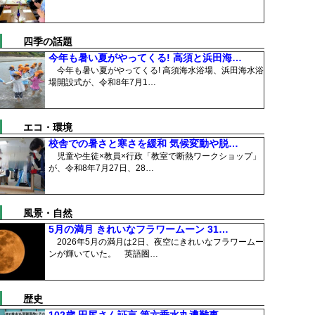
四季の話題
今年も暑い夏がやってくる! 高須と浜田海…
今年も暑い夏がやってくる! 高須海水浴場、浜田海水浴
場開設式が、令和8年7月1…
エコ・環境
校舎での暑さと寒さを緩和 気候変動や脱…
児童や生徒×教員×行政「教室で断熱ワークショップ」
が、令和8年7月27日、28…
風景・自然
5月の満月 きれいなフラワームーン 31…
2026年5月の満月は2日、夜空にきれいなフラワームー
ンが輝いていた。 英語圏…
歴史