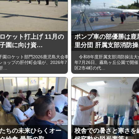
ロケット打上げ 11月の
ポンプ車の部優勝は鹿
子園に向け資…
里分団 肝属支部消防操
園ロケット部門2026鹿児島大会事
令和8年度肝属支部消防操法大
ショップの肝付町会場が、2026年7
年7月26日、霧島ヶ丘公園で開
肝…
区2市4町の代…
たちの未来ひらくオー
校舎での暑さと寒さを
ク給食 最新の取…
候変動や脱炭素等も…