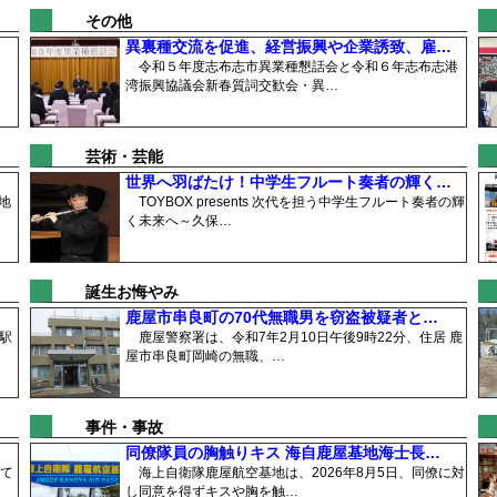
その他
異裏種交流を促進、経営振興や企業誘致、雇…
令和５年度志布志市異業種懇話会と令和６年志布志港
湾振興協議会新春質詞交歓会・異…
芸術・芸能
世界へ羽ばたけ！中学生フルート奏者の輝く…
地
TOYBOX presents 次代を担う中学生フルート奏者の輝
く未来へ～久保…
誕生お悔やみ
鹿屋市串良町の70代無職男を窃盗被疑者と…
駅
鹿屋警察署は、令和7年2月10日午後9時22分、住居 鹿
屋市串良町岡崎の無職、…
事件・事故
同僚隊員の胸触りキス 海自鹿屋基地海士長…
て
海上自衛隊鹿屋航空基地は、2026年8月5日、同僚に対
し同意を得ずキスや胸を触…