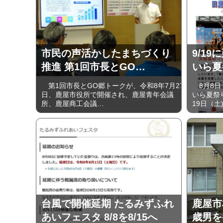
市民の声活かしたまちづくり
9/19
推進 第1回市長とGO…
いら夏
第1回市長とGO郷トークが、令和8年7月27
8月8日
日、鹿屋市役所で開催され、鹿屋青年会議
いら夏祭
所、鹿屋商工会議…
19日（土
台風で開催延期 たるみずふれ
鹿屋市
あいフェスタ 8/8を8/15へ
歳男を