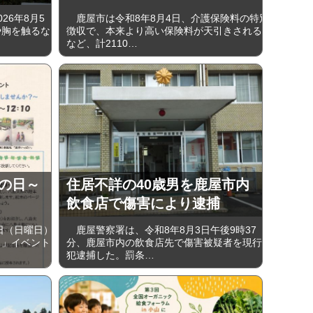
6年8月5
鹿屋市は令和8年8月4日、介護保険料の特別
や胸を触るな
徴収で、本来より高い保険料が天引きされる
など、計2110…
うの日～
住居不詳の40歳男を鹿屋市内
飲食店で傷害により逮捕
日（日曜日）
鹿屋警察署は、令和8年8月3日午後9時37
日」イベント
分、鹿屋市内の飲食店先で傷害被疑者を現行
犯逮捕した。罰条…