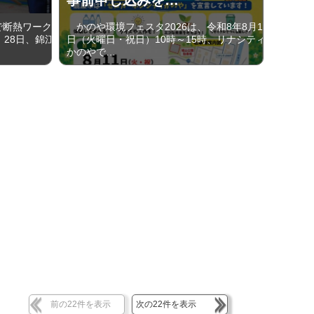
で断熱ワーク
かのや環境フェスタ2026は、令和8年8月11
、28日、錦江
日（火曜日・祝日）10時～15時、リナシティ
かのやで…
前の22件を表示
次の22件を表示