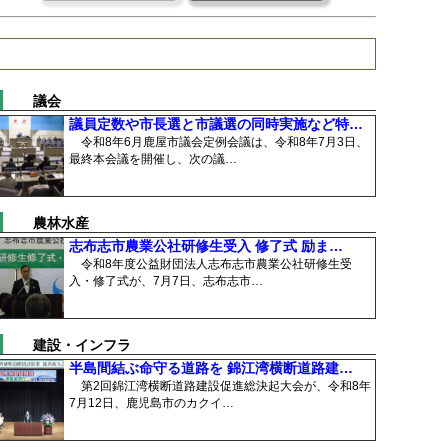
議会
議員定数や市長選と市議選の同時実施など特…
令和8年6月鹿屋市議会定例会議は、令和8年7月3日、
最終本会議を開催し、次の議…
農林水産
志布志市農業公社研修生受入 修了式 励ま…
令和8年度公益財団法人志布志市農業公社研修生受
入・修了式が、7月7日、志布志市…
建設・インフラ
半島間結ぶ命守る道路を 錦江湾横断道路建…
第2回錦江湾横断道路建設促進総決起大会が、令和8年
7月12日、鹿児島市のカクイ…