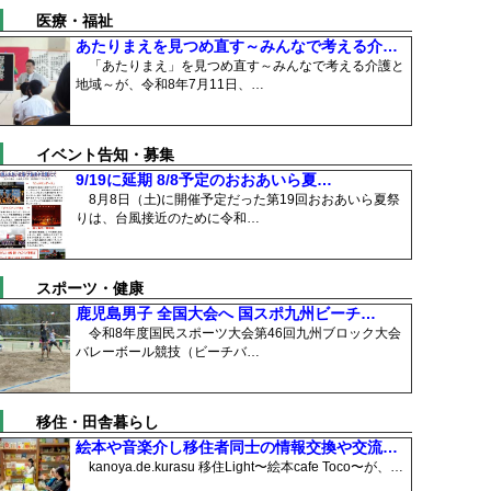
医療・福祉
あたりまえを見つめ直す～みんなで考える介…
「あたりまえ」を見つめ直す～みんなで考える介護と
地域～が、令和8年7月11日、…
イベント告知・募集
9/19に延期 8/8予定のおおあいら夏…
8月8日（土)に開催予定だった第19回おおあいら夏祭
りは、台風接近のために令和…
スポーツ・健康
鹿児島男子 全国大会へ 国スポ九州ビーチ…
令和8年度国民スポーツ大会第46回九州ブロック大会
バレーボール競技（ビーチバ…
移住・田舎暮らし
絵本や音楽介し移住者同士の情報交換や交流…
kanoya.de.kurasu 移住Light〜絵本cafe Toco〜が、…