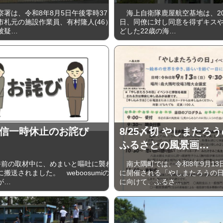
署は、令和8年8月5日午後零時37
海上自衛隊鹿屋航空基地は、202
市札元の施設作業員、有村隆人(46）
日、同僚に対し同意を得ずキス
被疑…
どした22歳の海…
信一時休止のお詫び
8/25〆切 やしまたろ
ふるさとの風景画…
午前の取材中に、めまいと嘔吐に襲わ
南大隅町では、令和8年9月13
搬送されました。 weboosumiの
に開催される「やしまたろうの
が…
に向けて、ふるさ…