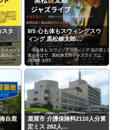
カスタ
9/5 心も体もスウィングスウ
ィング 黒松錬太郎…
ラスメント
心も体も スウィングスウィング 生の音と言
組織対応」へ
葉をそばで 黒松錬太郎ジャズライブは、
2026年 9⽉5…
 海自鹿
鹿屋市 介護保険料2110人分算
定ミス 282人…