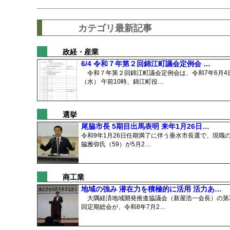
カテゴリ最新記事
政経・産業
6/4 令和７年第２回錦江町議会定例会 …
令和７年第２回錦江町議会定例会は、令和7年6月4
（水） 午前10時、錦江町役…
選挙
尾脇市長 5期目出馬表明 来年1月26日…
令和9年1月26日任期満了に伴う垂水市長選で、現職
脇雅弥氏（59）が5月2…
商工業
地域の強み 潜在力を積極的に活用 活力あ…
大隅経済地域開発推進協議会（新屋浩一会長）の第3
回定期総会が、令和8年7月2…