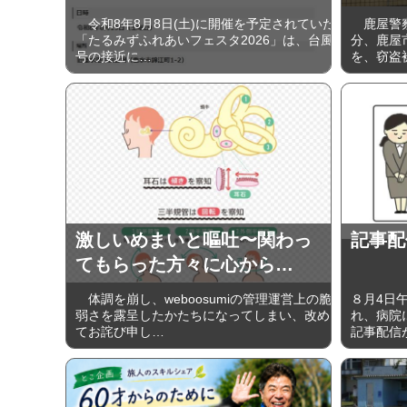
令和8年8月8日(土)に開催を予定されていた
鹿屋警察
「たるみずふれあいフェスタ2026」は、台風
分、鹿屋
号の接近に…
を、窃盗
激しいめまいと嘔吐〜関わっ
記事配
てもらった方々に心から…
体調を崩し、weboosumiの管理運営上の脆
８月4日
弱さを露呈したかたちになってしまい、改め
れ、病院に
てお詫び申し…
記事配信