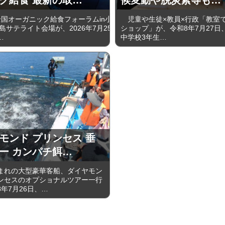
国オーガニック給食フォーラムin小
児童や生徒×教員×行政「教室
島サテライト会場が、2026年7月25
ショップ」が、令和8年7月27日
…
中学校3年生…
モンド プリンセス 垂
ー カンパチ餌…
れの大型豪華客船、ダイヤモン
ンセスのオプショナルツアー一行
年7月26日、…