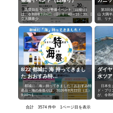
高隈御岳 登山道整備イベント（日帰り）
第3回全
は、令和8年9月6日（日）8：40～16：30、国
山 大隅半
立大隅青少…
日、リナ
8/22 都城に 海 持ってきまし
ダイヤ
た おおすみ特…
水ツア
都城に「海」持ってきました！おおすみ特
日本生ま
産品・海の幸祭りは、2026年8月22日（土）
ド・プリ
9:00〜1…
が、令和8
合計
3574
件中
1
ページ目を表示