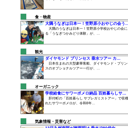
食・物産
大隅うなぎは日本一！笠野原小おやじの会う
大隅のうなぎは日本一！笠野原小学校おやじの会に
る「うなぎつかみどり体験」が、…
観光
ダイヤモンド プリンセス 垂水ツアー カ…
日本生まれの大型豪華客船、ダイヤモンド・プリン
スのオプショナルツアー一行が、…
オーガニック
学校給食にサワーポメロ納品 百姓暮らしサ…
肝付町の「百姓暮らし サブレガミストアー」で収
れたサワーポメロが、令和8年…
気象情報・災害など