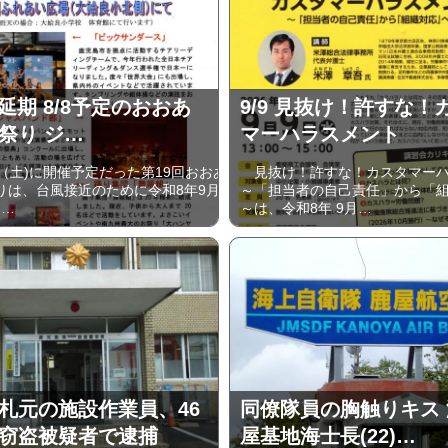
に延期 8/8予定のおおあ
9/9 見抜け！許すな！
祭り ジ…
マーハラスメント
（土)に開催予定だった第19回おおあ
見抜け！許すな！カスタマーハ
りは、台風接近のために令和8年9月
～「担当者の自己責任」から「
)…
～は、令和8年 9月…
札元の施設作業員、46
同僚隊員の胸触りキス
窃盗被疑者で逮捕
屋基地海士長(22)…