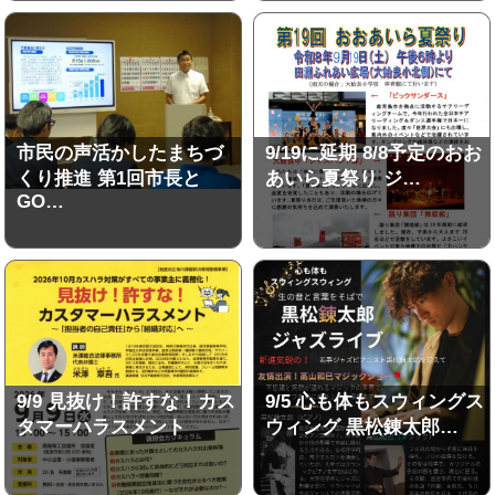
市民の声活かしたまちづ
9/19に延期 8/8予定のおお
くり推進 第1回市長と
あいら夏祭り ジ…
GO…
9/9 見抜け！許すな！カス
9/5 心も体もスウィングス
タマーハラスメント
ウィング 黒松錬太郎…