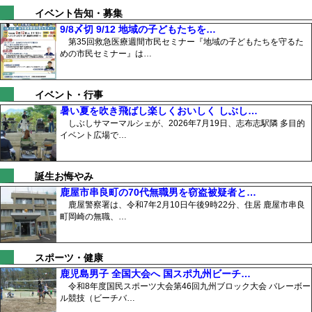
イベント告知・募集
9/8〆切 9/12 地域の子どもたちを…
第35回救急医療週間市民セミナー『地域の子どもたちを守るた
めの市民セミナー』は…
イベント・行事
暑い夏を吹き飛ばし楽しくおいしく しぶし…
しぶしサマーマルシェが、2026年7月19日、志布志駅隣 多目的
イベント広場で…
誕生お悔やみ
鹿屋市串良町の70代無職男を窃盗被疑者と…
鹿屋警察署は、令和7年2月10日午後9時22分、住居 鹿屋市串良
町岡崎の無職、…
スポーツ・健康
鹿児島男子 全国大会へ 国スポ九州ビーチ…
令和8年度国民スポーツ大会第46回九州ブロック大会 バレーボー
ル競技（ビーチバ…