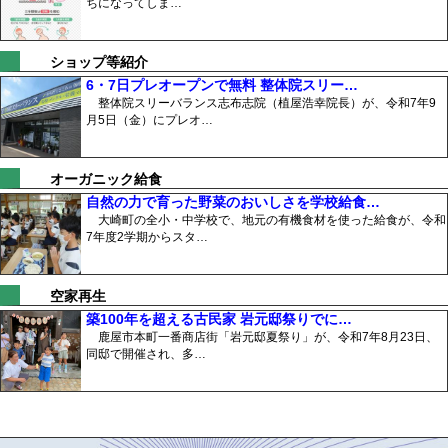
ちになってしま…
ショップ等紹介
6・7日プレオープンで無料 整体院スリー…
整体院スリーバランス志布志院（植屋浩幸院長）が、令和7年9
月5日（金）にプレオ…
オーガニック給食
自然の力で育った野菜のおいしさを学校給食…
大崎町の全小・中学校で、地元の有機食材を使った給食が、令和
7年度2学期からスタ…
空家再生
築100年を超える古民家 岩元邸祭りでに…
鹿屋市本町一番商店街「岩元邸夏祭り」が、令和7年8月23日、
同邸で開催され、多…