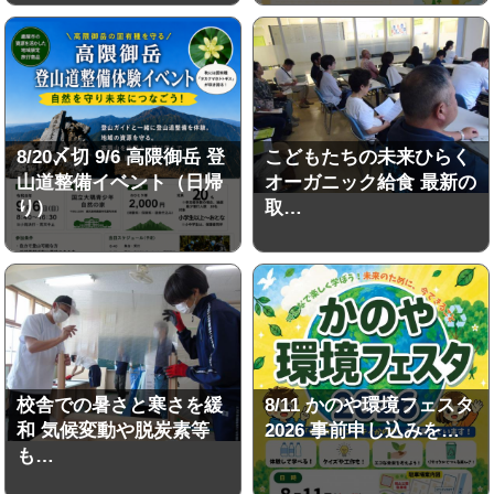
8/20〆切 9/6 高隈御岳 登
こどもたちの未来ひらく
山道整備イベント（日帰
オーガニック給食 最新の
り）
取…
校舎での暑さと寒さを緩
8/11 かのや環境フェスタ
和 気候変動や脱炭素等
2026 事前申し込みを…
も…