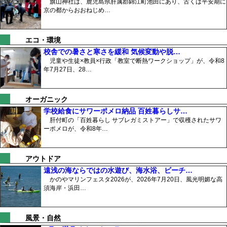
旗山神社は、鹿児島県肝属郡錦江町池田にあり、古くは平安期に
京の都からおおねじめ…
エコ・環境
校舎での暑さと寒さを緩和 気候変動や脱…
児童や生徒×教員×行政「教室で断熱ワークショップ」が、令和8
年7月27日、28…
オーガニック
学校給食にサワーポメロ納品 百姓暮らしサ…
肝付町の「百姓暮らし サブレガミストアー」で収穫されたサワ
ーポメロが、令和8年…
アウトドア
遠浅の海ならではの水遊び、海水浴、ビーチ…
かのやマリンフェスタ2026が、2026年7月20日、風光明媚な高
須海岸・浜田…
風景・自然