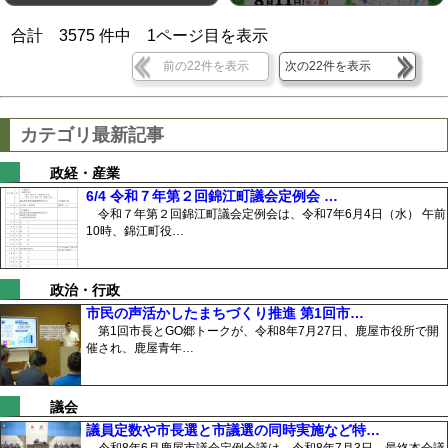
合計
3575
件中
1
ページ目を表示
前の22件を表示
次の22件を表示
カテゴリ最新記事
政経・産業
6/4 令和７年第２回錦江町議会定例会 …
令和７年第２回錦江町議会定例会は、令和7年6月4日（水） 午前
10時、錦江町役…
政治・行政
市民の声活かしたまちづくり推進 第1回市…
第1回市長とGO郷トークが、令和8年7月27日、鹿屋市役所で開
催され、鹿屋青年…
議会
議員定数や市長選と市議選の同時実施など特…
令和8年6月鹿屋市議会定例会議は、令和8年7月3日、最終本会議