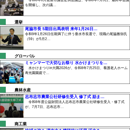
を開催し、次の議…
選挙
尾脇市長 5期目出馬表明 来年1月26日…
令和9年1月26日任期満了に伴う垂水市長選で、現職の尾脇雅弥氏
（59）が5月2…
グローバル
ミャンマーで大切なお祭り 水かけまつりを…
水かけまつりin大隅2026が、令和8年7月25日、養護老人ホーム
寿光園園庭で…
農林水産
志布志市農業公社研修生受入 修了式 励ま…
令和8年度公益財団法人志布志市農業公社研修生受入・修了式
が、7月7日、志布志市…
商工業