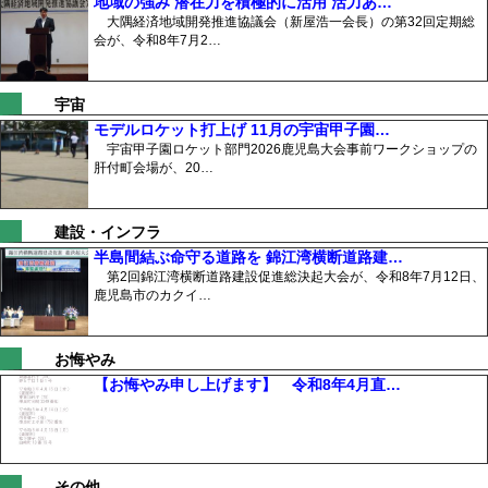
地域の強み 潜在力を積極的に活用 活力あ…
大隅経済地域開発推進協議会（新屋浩一会長）の第32回定期総
会が、令和8年7月2…
宇宙
モデルロケット打上げ 11月の宇宙甲子園…
宇宙甲子園ロケット部門2026鹿児島大会事前ワークショップの
肝付町会場が、20…
建設・インフラ
半島間結ぶ命守る道路を 錦江湾横断道路建…
第2回錦江湾横断道路建設促進総決起大会が、令和8年7月12日、
鹿児島市のカクイ…
お悔やみ
【お悔やみ申し上げます】 令和8年4月直…
その他