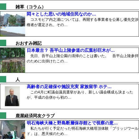
雑草（コラム）
悶々とした思いの地域住民なのか…
コスモピア内之浦については、再開する事業者を公募し優先交渉
権者が選定され、その…
おおすみ雑記
日本最古？ 吾平山上陵参道の広葉杉巨木が…
先日、吾平山上陵公園の清掃のことは書いた。 吾平山上陵参拝
のために出掛けたこの…
人
高齢者の足確保や施設充実 家族留学 ホテ…
この4月に町議会議員選挙があり、新しい議会構成も決まった
が、平成の合併から初の…
鹿屋経済同友クラブ
明石海峡大橋と野島断層保存館とで視察の意…
私たちが行く予定だった明石海峡大橋塔頂体験「ブリッジワール
ド」は、悪天候のため…