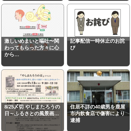
激しいめまいと嘔吐〜関
記事配信一時休止のお詫
わってもらった方々に心
び
から…
8/25〆切 やしまたろうの
住居不詳の40歳男を鹿屋
日～ふるさとの風景画…
市内飲食店で傷害により
逮捕