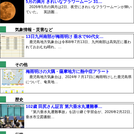
5月の満月 きれいなフラワームーン 31…
2026年5月の満月は2日、夜空にきれいなフラワームーンが輝い
ていた。 英語圏…
気象情報・災害など
13日九州南部が梅雨明け 垂水で90代女…
鹿児島地方気象台は令和8年7月13日、九州南部は高気圧に覆わ
れておおむね晴れ、…
その他
梅雨明けの大隅・薩摩地方に熱中症アラート
鹿児島地方気象台は、2024年７月17日に梅雨明けした鹿児島県
について、奄美地…
歴史
102歳 田尻さん証言 第六垂水丸遭難事…
『第六垂水丸遭難事故』を語り継ぐ学習会が、2026年2月22日、
垂水市立図書館…