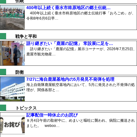
伝統
400年以上続く垂水市柊原地区の郷土伝統…
400年以上続く垂水市柊原地区の郷土伝統行事「おろごめ」が、
令和8年6月6日早…
戦争と平和
語り継ぎたい「鹿屋の記憶」 常設展に足を…
語り継ぎたい「鹿屋の記憶」展示コーナーが、2026年7月25日、
鹿屋市観光物産…
防衛
7/27に海自鹿屋基地内の5月発見不発弾を処理
海上自衛隊鹿屋航空基地内において、5月に発見された不発弾の処
理が、関係各部と…
トピックス
記事配信一時休止のお詫び
８月4日午前の取材中に、めまいと嘔吐に襲われ、病院に搬送され
ました。 weboo…