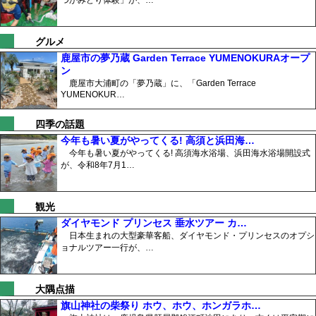
グルメ
鹿屋市の夢乃蔵 Garden Terrace YUMENOKURAオープ
ン
鹿屋市大浦町の「夢乃蔵」に、「Garden Terrace
YUMENOKUR…
四季の話題
今年も暑い夏がやってくる! 高須と浜田海…
今年も暑い夏がやってくる! 高須海水浴場、浜田海水浴場開設式
が、令和8年7月1…
観光
ダイヤモンド プリンセス 垂水ツアー カ…
日本生まれの大型豪華客船、ダイヤモンド・プリンセスのオプシ
ョナルツアー一行が、…
大隅点描
旗山神社の柴祭り ホウ、ホウ、ホンガラホ…