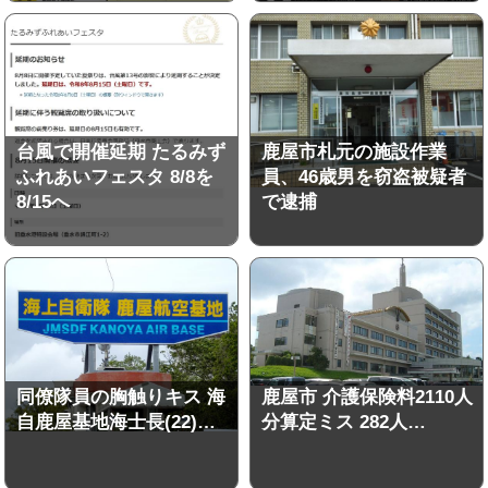
台風で開催延期 たるみず
鹿屋市札元の施設作業
ふれあいフェスタ 8/8を
員、46歳男を窃盗被疑者
8/15へ
で逮捕
同僚隊員の胸触りキス 海
鹿屋市 介護保険料2110人
自鹿屋基地海士長(22)…
分算定ミス 282人…