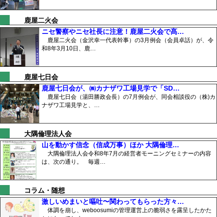
鹿屋二火会
ニセ警察やニセ社長に注意！鹿屋二火会で髙…
鹿屋二火会（金沢幸一代表幹事）の3月例会（会員卓話）が、令
和8年3月10日、鹿…
鹿屋七日会
鹿屋七日会が、㈱カナザワ工場見学で「SD…
鹿屋七日会（湯田勝政会長）の7月例会が、同会相談役の（株)カ
ナザワ工場見学と、…
大隅倫理法人会
山を動かす信念（信成万事）ほか 大隅倫理…
大隅倫理法人会令和8年7月の経営者モーニングセミナーの内容
は、次の通り。 毎週…
コラム・随想
激しいめまいと嘔吐〜関わってもらった方々…
体調を崩し、weboosumiの管理運営上の脆弱さを露呈したかた