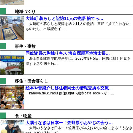
地域づくり
大崎町 暮らしと記憶11人の物語 捨てら…
大崎町の暮らしと記憶を紡ぐ11人の物語、書籍『捨てられない
ものたち』出版記念イ…
事件・事故
同僚隊員の胸触りキス 海自鹿屋基地海士長…
海上自衛隊鹿屋航空基地は、2026年8月5日、同僚に対し同意を
得ずキスや胸を触…
移住・田舎暮らし
絵本や音楽介し移住者同士の情報交換や交流…
kanoya.de.kurasu 移住Light〜絵本cafe Toco〜が、…
食・物産
大隅うなぎは日本一！笠野原小おやじの会う…
大隅のうなぎは日本一！笠野原小学校おやじの会による「うなぎ
つかみどり体験」が、…