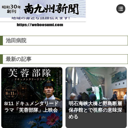
池田病院
最新の記事
8/11 ドキュメンタリード
明石海峡大橋と野島断層
ラマ「芙蓉部隊」上映会
保存館とで視察の意味深
める