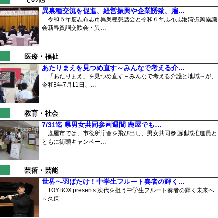
異裏種交流を促進、経営振興や企業誘致、雇…
令和５年度志布志市異業種懇話会と令和６年志布志港湾振興協議
会新春質詞交歓会・異…
医療・福祉
あたりまえを見つめ直す～みんなで考える介…
「あたりまえ」を見つめ直す～みんなで考える介護と地域～が、
令和8年7月11日、…
教育・社会
7/31迄 県男女共同参画週間 鹿屋でも…
鹿屋市では、市役所庁舎を飛び出し、男女共同参画地域推進員と
ともに街頭キャンペー…
芸術・芸能
世界へ羽ばたけ！中学生フルート奏者の輝く…
TOYBOX presents 次代を担う中学生フルート奏者の輝く未来へ
～久保…