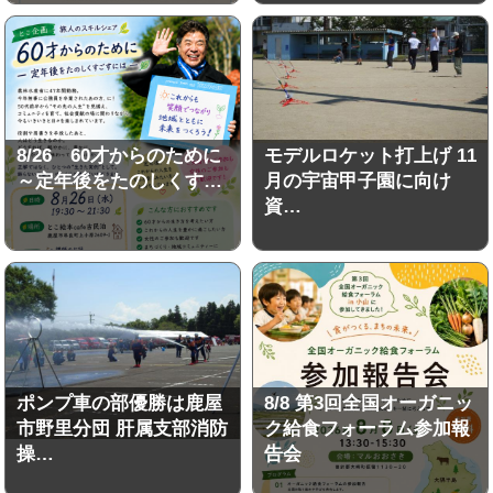
8/26 60才からのために
モデルロケット打上げ 11
～定年後をたのしくす…
月の宇宙甲子園に向け
資…
ポンプ車の部優勝は鹿屋
8/8 第3回全国オーガニッ
市野里分団 肝属支部消防
ク給食フォーラム参加報
操…
告会