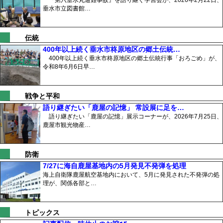
垂水市立図書館…
伝統
400年以上続く垂水市柊原地区の郷土伝統…
400年以上続く垂水市柊原地区の郷土伝統行事「おろごめ」が、
令和8年6月6日早…
戦争と平和
語り継ぎたい「鹿屋の記憶」 常設展に足を…
語り継ぎたい「鹿屋の記憶」展示コーナーが、2026年7月25日、
鹿屋市観光物産…
防衛
7/27に海自鹿屋基地内の5月発見不発弾を処理
海上自衛隊鹿屋航空基地内において、5月に発見された不発弾の処
理が、関係各部と…
トピックス