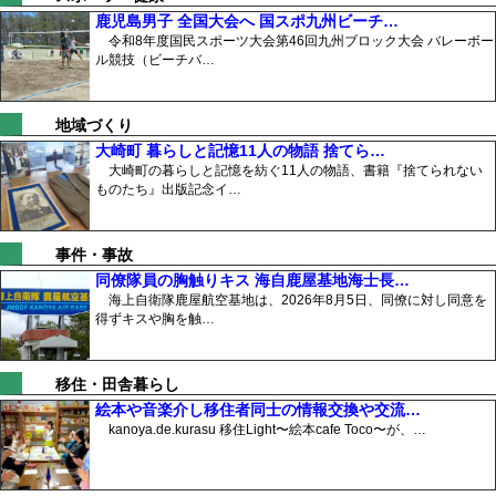
鹿児島男子 全国大会へ 国スポ九州ビーチ…
令和8年度国民スポーツ大会第46回九州ブロック大会 バレーボー
ル競技（ビーチバ…
地域づくり
大崎町 暮らしと記憶11人の物語 捨てら…
大崎町の暮らしと記憶を紡ぐ11人の物語、書籍『捨てられない
ものたち』出版記念イ…
事件・事故
同僚隊員の胸触りキス 海自鹿屋基地海士長…
海上自衛隊鹿屋航空基地は、2026年8月5日、同僚に対し同意を
得ずキスや胸を触…
移住・田舎暮らし
絵本や音楽介し移住者同士の情報交換や交流…
kanoya.de.kurasu 移住Light〜絵本cafe Toco〜が、…