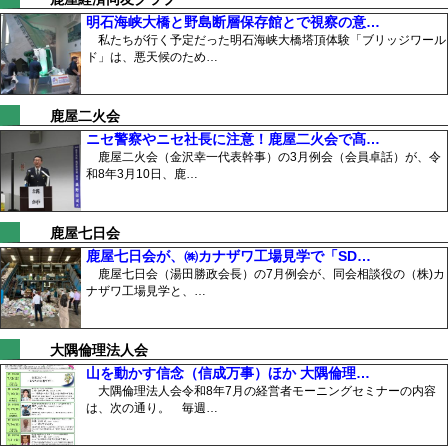
明石海峡大橋と野島断層保存館とで視察の意…
私たちが行く予定だった明石海峡大橋塔頂体験「ブリッジワール
ド」は、悪天候のため…
鹿屋二火会
ニセ警察やニセ社長に注意！鹿屋二火会で髙…
鹿屋二火会（金沢幸一代表幹事）の3月例会（会員卓話）が、令
和8年3月10日、鹿…
鹿屋七日会
鹿屋七日会が、㈱カナザワ工場見学で「SD…
鹿屋七日会（湯田勝政会長）の7月例会が、同会相談役の（株)カ
ナザワ工場見学と、…
大隅倫理法人会
山を動かす信念（信成万事）ほか 大隅倫理…
大隅倫理法人会令和8年7月の経営者モーニングセミナーの内容
は、次の通り。 毎週…