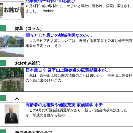
記事配信一時休止のお詫び
８月4日午前の取材中に、めまいと嘔吐に襲われ、病院に搬送され
ました。 weboo…
雑草（コラム）
悶々とした思いの地域住民なのか…
コスモピア内之浦については、再開する事業者を公募し優先交渉
権者が選定され、その…
おおすみ雑記
日本最古？ 吾平山上陵参道の広葉杉巨木が…
先日、吾平山上陵公園の清掃のことは書いた。 吾平山上陵参拝
のために出掛けたこの…
人
高齢者の足確保や施設充実 家族留学 ホテ…
この4月に町議会議員選挙があり、新しい議会構成も決まった
が、平成の合併から初の…
鹿屋経済同友クラブ