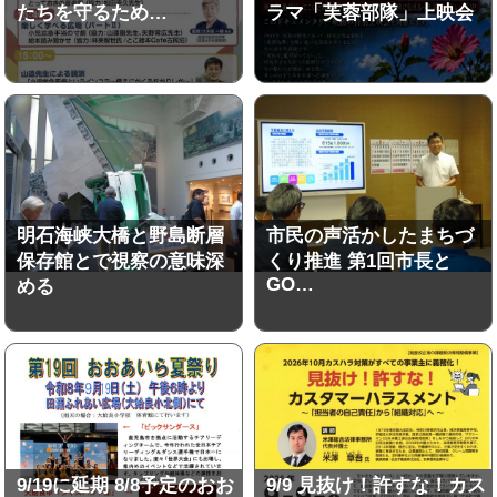
たちを守るため…
ラマ「芙蓉部隊」上映会
明石海峡大橋と野島断層
市民の声活かしたまちづ
保存館とで視察の意味深
くり推進 第1回市長と
GO…
める
9/19に延期 8/8予定のおお
9/9 見抜け！許すな！カス