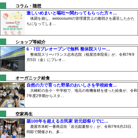
コラム・随想
激しいめまいと嘔吐〜関わってもらった方々…
体調を崩し、weboosumiの管理運営上の脆弱さを露呈したかた
ちになってしま…
ショップ等紹介
6・7日プレオープンで無料 整体院スリー…
整体院スリーバランス志布志院（植屋浩幸院長）が、令和7年9
月5日（金）にプレオ…
オーガニック給食
自然の力で育った野菜のおいしさを学校給食…
大崎町の全小・中学校で、地元の有機食材を使った給食が、令和
7年度2学期からスタ…
空家再生
築100年を超える古民家 岩元邸祭りでに…
鹿屋市本町一番商店街「岩元邸夏祭り」が、令和7年8月23日、
同邸で開催され、多…