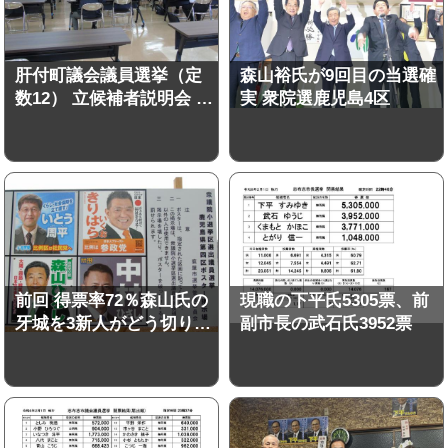
肝付町議会議員選挙（定
森山裕氏が9回目の当選確
数12） 立候補者説明会 …
実 衆院選鹿児島4区
前回 得票率72％森山氏の
現職の下平氏5305票、前
牙城を3新人がどう切り…
副市長の武石氏3952票