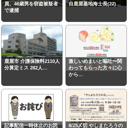
員、46歳男を窃盗被疑者
自鹿屋基地海士長(22)…
で逮捕
鹿屋市 介護保険料2110人
激しいめまいと嘔吐〜関
分算定ミス 282人…
わってもらった方々に心
から…
記事配信一時休止のお詫
8/25〆切 やしまたろうの