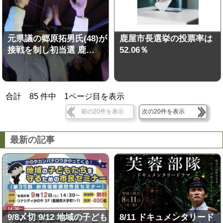
元県議の郷原拓男氏(48)が
鹿屋市長選挙の投票率は
接戦を制し初当選 鹿…
52.06％
合計
85
件中
1
ページ目を表示
前の20件を表示
次の20件を表示
最新の記事
9/8〆切 9/12 地域の子ども
8/11 ドキュメンタリード