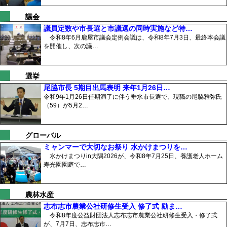
議会
議員定数や市長選と市議選の同時実施など特…
令和8年6月鹿屋市議会定例会議は、令和8年7月3日、最終本会議
を開催し、次の議…
選挙
尾脇市長 5期目出馬表明 来年1月26日…
令和9年1月26日任期満了に伴う垂水市長選で、現職の尾脇雅弥氏
（59）が5月2…
グローバル
ミャンマーで大切なお祭り 水かけまつりを…
水かけまつりin大隅2026が、令和8年7月25日、養護老人ホーム
寿光園園庭で…
農林水産
志布志市農業公社研修生受入 修了式 励ま…
令和8年度公益財団法人志布志市農業公社研修生受入・修了式
が、7月7日、志布志市…