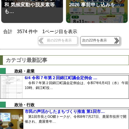
和 気候変動や脱炭素等
2026 事前申し込みを…
も…
合計
3574
件中
1
ページ目を表示
前の22件を表示
次の22件を表示
カテゴリ最新記事
政経・産業
6/4 令和７年第２回錦江町議会定例会 …
令和７年第２回錦江町議会定例会は、令和7年6月4日（水） 午前
10時、錦江町役…
政治・行政
市民の声活かしたまちづくり推進 第1回市…
第1回市長とGO郷トークが、令和8年7月27日、鹿屋市役所で開
催され、鹿屋青年…