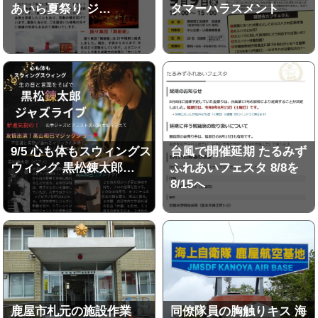
あいら夏祭り ジ…
タマーハラスメント
9/5 心も体もスウィングス
台風で開催延期 たるみず
ウィング 黒松錬太郎…
ふれあいフェスタ 8/8を
8/15へ
鹿屋市札元の施設作業
同僚隊員の胸触りキス 海