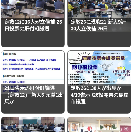
定数12に16人が立候補 26
定数26に現職21 新人9計
日投票の肝付町議選
30人立候補 26日…
21日告示の肝付町議選
定数26に30人が出馬か
（定数12） 新人6 元職1出
4/19告示 /26投開票の鹿屋
馬か
市議選