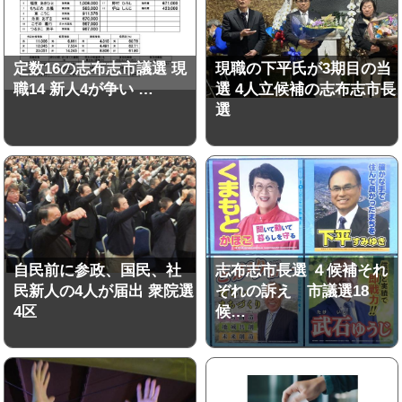
定数16の志布志市議選 現
現職の下平氏が3期目の当
職14 新人4が争い …
選 4人立候補の志布志市長
選
自民前に参政、国民、社
志布志市長選 ４候補それ
民新人の4人が届出 衆院選
ぞれの訴え 市議選18
4区
候…