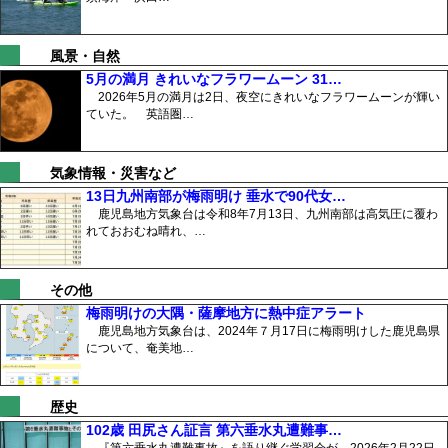
風景・自然
5月の満月 きれいなフラワームーン 31…
2026年5月の満月は2日、夜空にきれいなフラワームーンが輝い
ていた。 英語圏…
気象情報・災害など
13日九州南部が梅雨明け 垂水で90代女…
鹿児島地方気象台は令和8年7月13日、九州南部は高気圧に覆わ
れておおむね晴れ、…
その他
梅雨明けの大隅・薩摩地方に熱中症アラート
鹿児島地方気象台は、2024年７月17日に梅雨明けした鹿児島県
について、奄美地…
歴史
102歳 田尻さん証言 第六垂水丸遭難事…
『第六垂水丸遭難事故』を語り継ぐ学習会が、2026年2月22日、