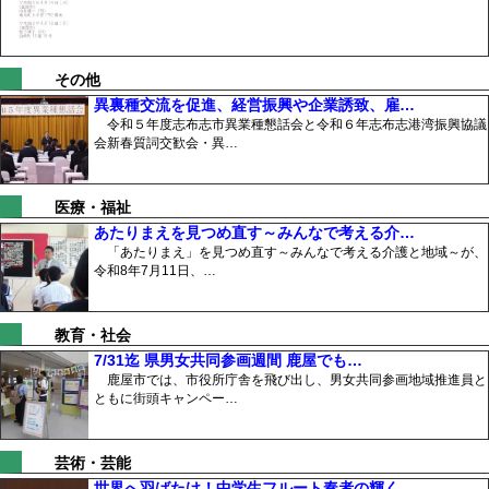
その他
異裏種交流を促進、経営振興や企業誘致、雇…
令和５年度志布志市異業種懇話会と令和６年志布志港湾振興協議
会新春質詞交歓会・異…
医療・福祉
あたりまえを見つめ直す～みんなで考える介…
「あたりまえ」を見つめ直す～みんなで考える介護と地域～が、
令和8年7月11日、…
教育・社会
7/31迄 県男女共同参画週間 鹿屋でも…
鹿屋市では、市役所庁舎を飛び出し、男女共同参画地域推進員と
ともに街頭キャンペー…
芸術・芸能
世界へ羽ばたけ！中学生フルート奏者の輝く…