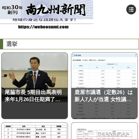
選挙
尾脇市長 5期目出馬表明
鹿屋市議選（定数26）は
来年1月26日任期満了…
新人7人が当選 女性議…