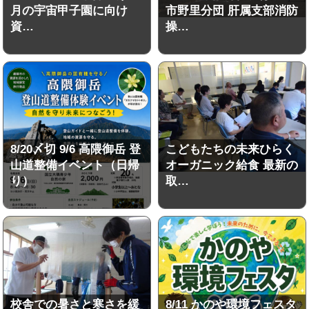
月の宇宙甲子園に向け
市野里分団 肝属支部消防
資…
操…
8/20〆切 9/6 高隈御岳 登
こどもたちの未来ひらく
山道整備イベント（日帰
オーガニック給食 最新の
り）
取…
校舎での暑さと寒さを緩
8/11 かのや環境フェスタ