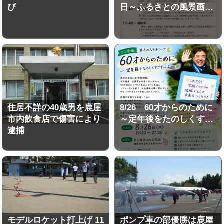
び
日～ふるさとの風景画…
住居不詳の40歳男を鹿屋
8/26 60才からのために
市内飲食店で傷害により
～定年後をたのしくす…
逮捕
モデルロケット打上げ 11
ポンプ車の部優勝は鹿屋