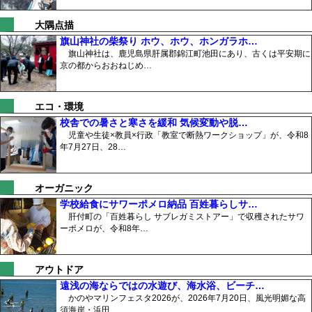
大隅点描
旗山神社の柴祭り ホウ、ホウ、ホンガラホ…
旗山神社は、鹿児島県肝属郡錦江町池田にあり、古くは平安期に
京の都からおおねじめ…
エコ・環境
校舎での暑さと寒さを緩和 気候変動や脱…
児童や生徒×教員×行政「教室で断熱ワークショップ」が、令和8
年7月27日、28…
オーガニック
学校給食にサワーポメロ納品 百姓暮らしサ…
肝付町の「百姓暮らし サブレガミストアー」で収穫されたサワ
ーポメロが、令和8年…
アウトドア
遠浅の海ならではの水遊び、海水浴、ビーチ…
かのやマリンフェスタ2026が、2026年7月20日、風光明媚な高
須海岸・浜田…