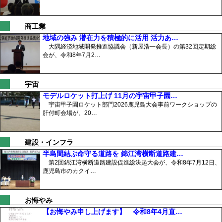
商工業
地域の強み 潜在力を積極的に活用 活力あ…
大隅経済地域開発推進協議会（新屋浩一会長）の第32回定期総
会が、令和8年7月2…
宇宙
モデルロケット打上げ 11月の宇宙甲子園…
宇宙甲子園ロケット部門2026鹿児島大会事前ワークショップの
肝付町会場が、20…
建設・インフラ
半島間結ぶ命守る道路を 錦江湾横断道路建…
第2回錦江湾横断道路建設促進総決起大会が、令和8年7月12日、
鹿児島市のカクイ…
お悔やみ
【お悔やみ申し上げます】 令和8年4月直…