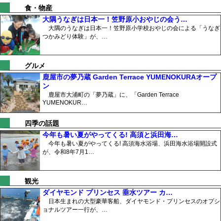
食・物産
大隅うなぎは日本一！笠野原小おやじの会う…
大隅のうなぎは日本一！笠野原小学校おやじの会による「うなぎ
つかみどり体験」が、…
グルメ
鹿屋市の夢乃蔵 Garden Terrace YUMENOKURAオープ
ン
鹿屋市大浦町の「夢乃蔵」に、「Garden Terrace
YUMENOKUR…
四季の話題
今年も暑い夏がやってくる! 高須と浜田海…
今年も暑い夏がやってくる! 高須海水浴場、浜田海水浴場開設式
が、令和8年7月1…
観光
ダイヤモンド プリンセス 垂水ツアー カ…
日本生まれの大型豪華客船、ダイヤモンド・プリンセスのオプシ
ョナルツアー一行が、…