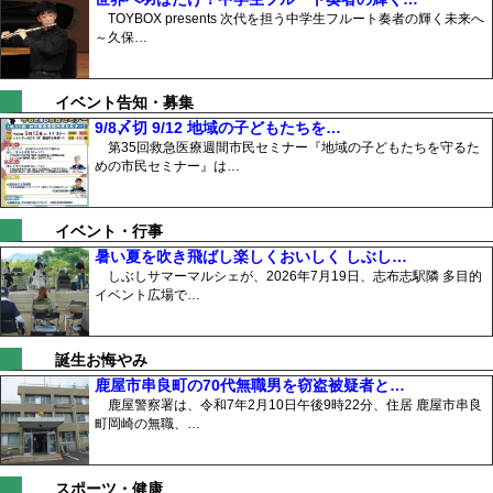
TOYBOX presents 次代を担う中学生フルート奏者の輝く未来へ
～久保…
イベント告知・募集
9/8〆切 9/12 地域の子どもたちを…
第35回救急医療週間市民セミナー『地域の子どもたちを守るた
めの市民セミナー』は…
イベント・行事
暑い夏を吹き飛ばし楽しくおいしく しぶし…
しぶしサマーマルシェが、2026年7月19日、志布志駅隣 多目的
イベント広場で…
誕生お悔やみ
鹿屋市串良町の70代無職男を窃盗被疑者と…
鹿屋警察署は、令和7年2月10日午後9時22分、住居 鹿屋市串良
町岡崎の無職、…
スポーツ・健康