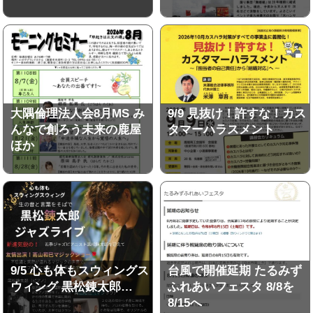
大隅倫理法人会8月MS み
9/9 見抜け！許すな！カス
んなで創ろう未来の鹿屋
タマーハラスメント
ほか
9/5 心も体もスウィングス
台風で開催延期 たるみず
ウィング 黒松錬太郎…
ふれあいフェスタ 8/8を
8/15へ