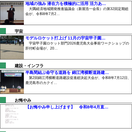
地域の強み 潜在力を積極的に活用 活力あ…
大隅経済地域開発推進協議会（新屋浩一会長）の第32回定期総
会が、令和8年7月2…
宇宙
モデルロケット打上げ 11月の宇宙甲子園…
宇宙甲子園ロケット部門2026鹿児島大会事前ワークショップの
肝付町会場が、20…
建設・インフラ
半島間結ぶ命守る道路を 錦江湾横断道路建…
第2回錦江湾横断道路建設促進総決起大会が、令和8年7月12日、
鹿児島市のカクイ…
お悔やみ
【お悔やみ申し上げます】 令和8年4月直…