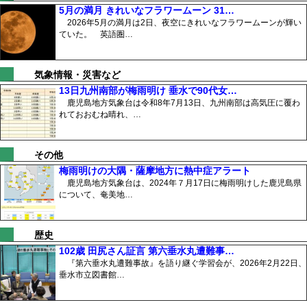
5月の満月 きれいなフラワームーン 31…
2026年5月の満月は2日、夜空にきれいなフラワームーンが輝い
ていた。 英語圏…
気象情報・災害など
13日九州南部が梅雨明け 垂水で90代女…
鹿児島地方気象台は令和8年7月13日、九州南部は高気圧に覆わ
れておおむね晴れ、…
その他
梅雨明けの大隅・薩摩地方に熱中症アラート
鹿児島地方気象台は、2024年７月17日に梅雨明けした鹿児島県
について、奄美地…
歴史
102歳 田尻さん証言 第六垂水丸遭難事…
『第六垂水丸遭難事故』を語り継ぐ学習会が、2026年2月22日、
垂水市立図書館…