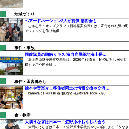
地域づくり
へアードネーション2人が提供 講習会も …
志布志ライオンズクラブ（新地裕実会長）は、寄付された髪の毛
でウィッグを作り無償…
事件・事故
同僚隊員の胸触りキス 海自鹿屋基地海士長…
海上自衛隊鹿屋航空基地は、2026年8月5日、同僚に対し同意を
得ずキスや胸を触…
移住・田舎暮らし
絵本や音楽介し移住者同士の情報交換や交流…
kanoya.de.kurasu 移住Light〜絵本cafe Toco〜が、…
食・物産
大隅うなぎは日本一！笠野原小おやじの会う…
大隅のうなぎは日本一！笠野原小学校おやじの会による「うなぎ