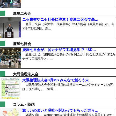
鹿屋二火会
ニセ警察やニセ社長に注意！鹿屋二火会で髙…
鹿屋二火会（金沢幸一代表幹事）の3月例会（会員卓話）が、令
和8年3月10日、鹿…
鹿屋七日会
鹿屋七日会が、㈱カナザワ工場見学で「SD…
鹿屋七日会（湯田勝政会長）の7月例会が、同会相談役の（株)カ
ナザワ工場見学と、…
大隅倫理法人会
大隅倫理法人会8月MS みんなで創ろう未…
大隅倫理法人会令和8年8月の経営者モーニングセミナーの内容
は、次の通り。 毎週…
コラム・随想
激しいめまいと嘔吐〜関わってもらった方々…
体調を崩し、weboosumiの管理運営上の脆弱さを露呈したかた