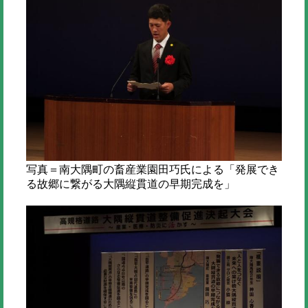
写真＝南大隅町の畜産業園田巧氏による「発展でき
る故郷に繋がる大隅縦貫道の早期完成を」