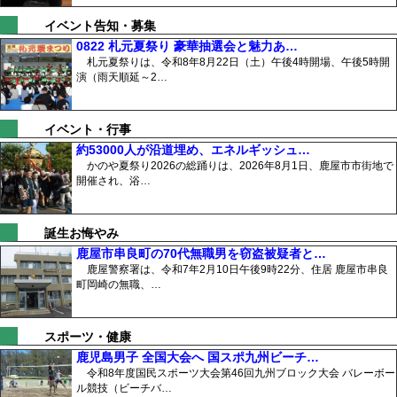
イベント告知・募集
0822 札元夏祭り 豪華抽選会と魅力あ…
札元夏祭りは、令和8年8月22日（土）午後4時開場、午後5時開
演（雨天順延～2…
イベント・行事
約53000人が沿道埋め、エネルギッシュ…
かのや夏祭り2026の総踊りは、2026年8月1日、鹿屋市市街地で
開催され、浴…
誕生お悔やみ
鹿屋市串良町の70代無職男を窃盗被疑者と…
鹿屋警察署は、令和7年2月10日午後9時22分、住居 鹿屋市串良
町岡崎の無職、…
スポーツ・健康
鹿児島男子 全国大会へ 国スポ九州ビーチ…
令和8年度国民スポーツ大会第46回九州ブロック大会 バレーボー
ル競技（ビーチバ…