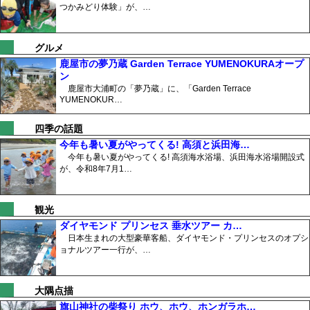
つかみどり体験」が、…
グルメ
鹿屋市の夢乃蔵 Garden Terrace YUMENOKURAオープ
ン
鹿屋市大浦町の「夢乃蔵」に、「Garden Terrace
YUMENOKUR…
四季の話題
今年も暑い夏がやってくる! 高須と浜田海…
今年も暑い夏がやってくる! 高須海水浴場、浜田海水浴場開設式
が、令和8年7月1…
観光
ダイヤモンド プリンセス 垂水ツアー カ…
日本生まれの大型豪華客船、ダイヤモンド・プリンセスのオプシ
ョナルツアー一行が、…
大隅点描
旗山神社の柴祭り ホウ、ホウ、ホンガラホ…