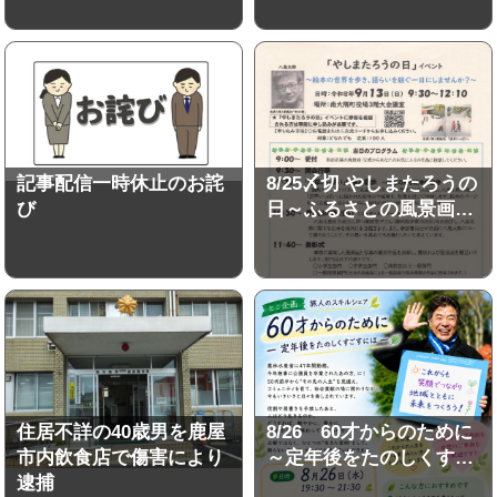
記事配信一時休止のお詫
8/25〆切 やしまたろうの
び
日～ふるさとの風景画…
住居不詳の40歳男を鹿屋
8/26 60才からのために
市内飲食店で傷害により
～定年後をたのしくす…
逮捕