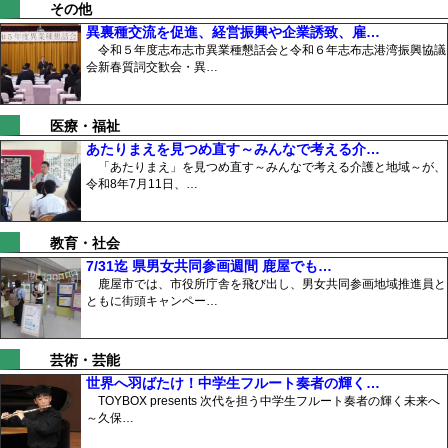
その他
異裏種交流を促進、経営振興や企業誘致、雇…
令和５年度志布志市異業種懇話会と令和６年志布志港湾振興協議
会新春質詞交歓会・異…
医療・福祉
あたりまえを見つめ直す～みんなで考える介…
「あたりまえ」を見つめ直す～みんなで考える介護と地域～が、
令和8年7月11日、…
教育・社会
7/31迄 県男女共同参画週間 鹿屋でも…
鹿屋市では、市役所庁舎を飛び出し、男女共同参画地域推進員と
ともに街頭キャンペー…
芸術・芸能
世界へ羽ばたけ！中学生フルート奏者の輝く…
TOYBOX presents 次代を担う中学生フルート奏者の輝く未来へ
～久保…