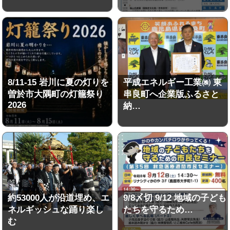
8/11-15 岩川に夏の灯りを
平成エネルギー工業㈱ 東
曽於市大隅町の灯籠祭り
串良町へ企業版ふるさと
2026
納…
約53000人が沿道埋め、エ
9/8〆切 9/12 地域の子ども
ネルギッシュな踊り楽し
たちを守るため…
む