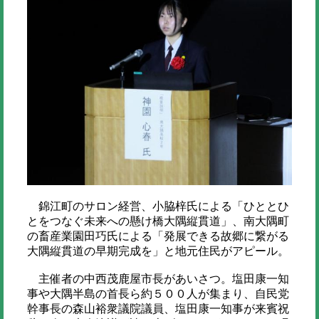
錦江町のサロン経営、小脇梓氏による「ひととひ
とをつなぐ未来への懸け橋大隅縦貫道」、南大隅町
の畜産業園田巧氏による「発展できる故郷に繋がる
大隅縦貫道の早期完成を」と地元住民がアピール。
主催者の中西茂鹿屋市長があいさつ。塩田康一知
事や大隅半島の首長ら約５００人が集まり、自民党
幹事長の森山裕衆議院議員、塩田康一知事が来賓祝