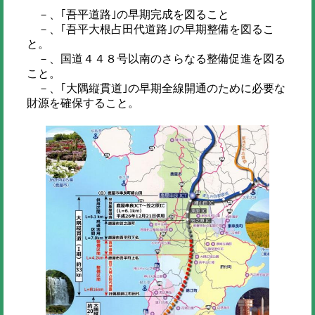
－、｢吾平道路｣の早期完成を図ること
－、｢吾平大根占田代道路｣の早期整備を図るこ
と。
－、国道４４８号以南のさらなる整備促進を図る
こと。
－、｢大隅縦貫道｣の早期全線開通のために必要な
財源を確保すること。