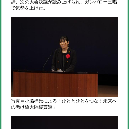
辞、次の大会決議が読み上げられ、ガンバロー三唱
で気勢を上げた。
写真＝小脇梓氏による「ひととひとをつなぐ未来へ
の懸け橋大隅縦貫道」