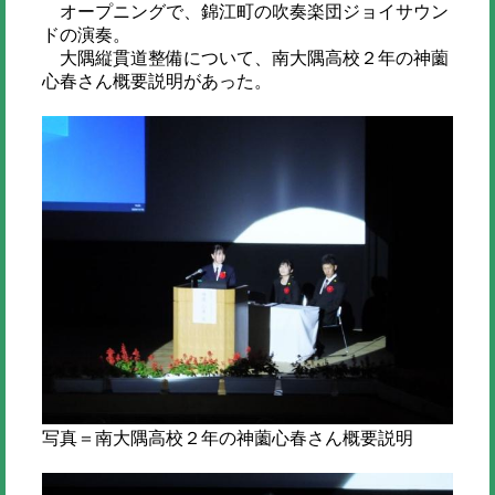
オープニングで、錦江町の吹奏楽団ジョイサウン
ドの演奏。
大隅縦貫道整備について、南大隅高校２年の神薗
心春さん概要説明があった。
写真＝南大隅高校２年の神薗心春さん概要説明