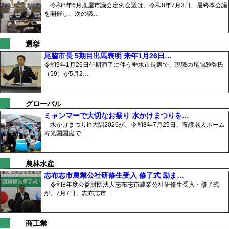
令和8年6月鹿屋市議会定例会議は、令和8年7月3日、最終本会議
を開催し、次の議…
選挙
尾脇市長 5期目出馬表明 来年1月26日…
令和9年1月26日任期満了に伴う垂水市長選で、現職の尾脇雅弥氏
（59）が5月2…
グローバル
ミャンマーで大切なお祭り 水かけまつりを…
水かけまつりin大隅2026が、令和8年7月25日、養護老人ホーム
寿光園園庭で…
農林水産
志布志市農業公社研修生受入 修了式 励ま…
令和8年度公益財団法人志布志市農業公社研修生受入・修了式
が、7月7日、志布志市…
商工業