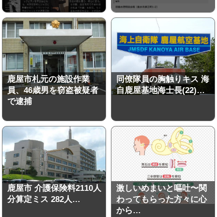
鹿屋市札元の施設作業
同僚隊員の胸触りキス 海
員、46歳男を窃盗被疑者
自鹿屋基地海士長(22)…
で逮捕
鹿屋市 介護保険料2110人
激しいめまいと嘔吐〜関
分算定ミス 282人…
わってもらった方々に心
から…