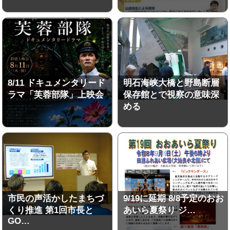
8/11 ドキュメンタリード
明石海峡大橋と野島断層
ラマ「芙蓉部隊」上映会
保存館とで視察の意味深
める
市民の声活かしたまちづ
9/19に延期 8/8予定のおお
くり推進 第1回市長と
あいら夏祭り ジ…
GO…