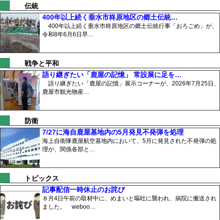
伝統
400年以上続く垂水市柊原地区の郷土伝統…
400年以上続く垂水市柊原地区の郷土伝統行事「おろごめ」が、
令和8年6月6日早…
戦争と平和
語り継ぎたい「鹿屋の記憶」 常設展に足を…
語り継ぎたい「鹿屋の記憶」展示コーナーが、2026年7月25日、
鹿屋市観光物産…
防衛
7/27に海自鹿屋基地内の5月発見不発弾を処理
海上自衛隊鹿屋航空基地内において、5月に発見された不発弾の処
理が、関係各部と…
トピックス
記事配信一時休止のお詫び
８月4日午前の取材中に、めまいと嘔吐に襲われ、病院に搬送され
ました。 weboo…