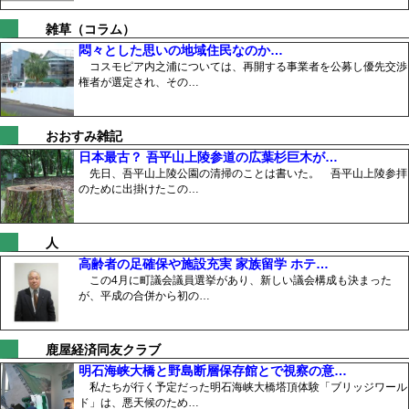
雑草（コラム）
悶々とした思いの地域住民なのか…
コスモピア内之浦については、再開する事業者を公募し優先交渉
権者が選定され、その…
おおすみ雑記
日本最古？ 吾平山上陵参道の広葉杉巨木が…
先日、吾平山上陵公園の清掃のことは書いた。 吾平山上陵参拝
のために出掛けたこの…
人
高齢者の足確保や施設充実 家族留学 ホテ…
この4月に町議会議員選挙があり、新しい議会構成も決まった
が、平成の合併から初の…
鹿屋経済同友クラブ
明石海峡大橋と野島断層保存館とで視察の意…
私たちが行く予定だった明石海峡大橋塔頂体験「ブリッジワール
ド」は、悪天候のため…