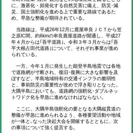
に、激甚化・頻発化する自然災害に備え、防災･減
災、国土強靭化を進める上で重要な路線であるた
め、早急な整備が期待されている。
当路線は、平成26年12月に鹿屋串良ＪＣＴから笠
之原IC間、約6kmの串良鹿屋道路が開通し、平成27
年４月からは｢吾平道路｣、令和３年３月からは｢吾
平大根占田代道路｣について、それぞれ事業が進め
られている。
一方、今年１月に発生した能登半島地震では各地
で道路網が寸断され、復旧･復興に大きな影響を及
ぼすなど、半島地域特有の交通インフラの脆弱性
と、事前防災の重要性が改めで浮き彫りとなった。
大隅半島においても、道路網の強靭化･ダブルネッ
トワドク化を早急に進めなければならない。
ここに、大隅半島強靭化の要となる大隅縦貫道の
整備が早急に進められるよう、各種要望活動や地域
が一体と､なった決起大会を開催するとともに、次
の事項について強く提言する。