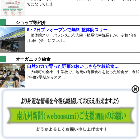
ちになってしま…
ショップ等紹介
6・7日プレオープンで無料 整体院スリー…
整体院スリーバランス志布志院（植屋浩幸院長）が、令和7年9
月5日（金）にプレオ…
オーガニック給食
自然の力で育った野菜のおいしさを学校給食…
大崎町の全小・中学校で、地元の有機食材を使った給食が、令和
7年度2学期からスタ…
空家再生
築100年を超える古民家 岩元邸祭りでに…
鹿屋市本町一番商店街「岩元邸夏祭り」が、令和7年8月23日、
同邸で開催され、多…