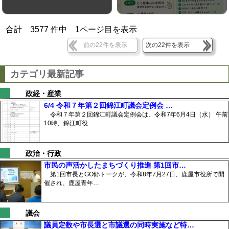
合計
3577
件中
1
ページ目を表示
前の22件を表示
次の22件を表示
カテゴリ最新記事
政経・産業
6/4 令和７年第２回錦江町議会定例会 …
令和７年第２回錦江町議会定例会は、令和7年6月4日（水） 午前
10時、錦江町役…
政治・行政
市民の声活かしたまちづくり推進 第1回市…
第1回市長とGO郷トークが、令和8年7月27日、鹿屋市役所で開
催され、鹿屋青年…
議会
議員定数や市長選と市議選の同時実施など特…