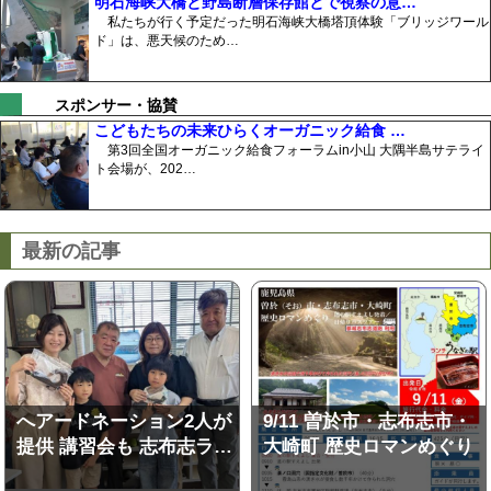
明石海峡大橋と野島断層保存館とで視察の意…
私たちが行く予定だった明石海峡大橋塔頂体験「ブリッジワール
ド」は、悪天候のため…
スポンサー・協賛
こどもたちの未来ひらくオーガニック給食 …
第3回全国オーガニック給食フォーラムin小山 大隅半島サテライ
ト会場が、202…
最新の記事
へアードネーション2人が
9/11 曽於市・志布志市・
提供 講習会も 志布志ラ…
大崎町 歴史ロマンめぐり