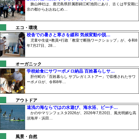
旗山神社は、鹿児島県肝属郡錦江町池田にあり、古くは平安期に
京の都からおおねじめ…
エコ・環境
校舎での暑さと寒さを緩和 気候変動や脱…
児童や生徒×教員×行政「教室で断熱ワークショップ」が、令和8
年7月27日、28…
オーガニック
学校給食にサワーポメロ納品 百姓暮らしサ…
肝付町の「百姓暮らし サブレガミストアー」で収穫されたサワ
ーポメロが、令和8年…
アウトドア
遠浅の海ならではの水遊び、海水浴、ビーチ…
かのやマリンフェスタ2026が、2026年7月20日、風光明媚な高
須海岸・浜田…
風景・自然