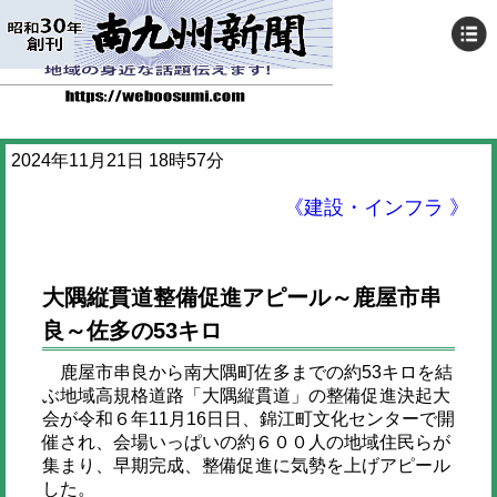
2024年11月21日 18時57分
《建設・インフラ 》
大隅縦貫道整備促進アピール～鹿屋市串
良～佐多の53キロ
鹿屋市串良から南大隅町佐多までの約53キロを結
ぶ地域高規格道路「大隅縦貫道」の整備促進決起大
会が令和６年11月16日日、錦江町文化センターで開
催され、会場いっぱいの約６００人の地域住民らが
集まり、早期完成、整備促進に気勢を上げアピール
した。