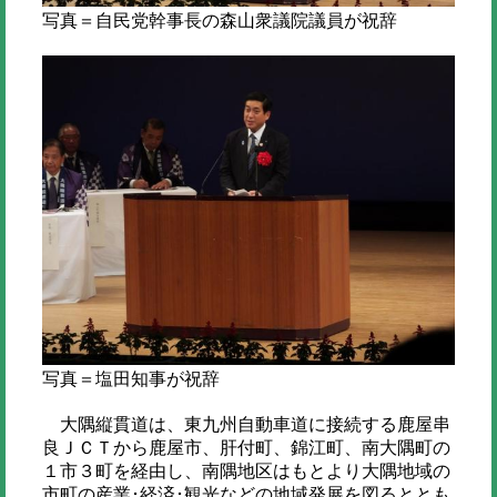
写真＝自民党幹事長の森山衆議院議員が祝辞
写真＝塩田知事が祝辞
大隅縦貫道は、東九州自動車道に接続する鹿屋串
良ＪＣＴから鹿屋市、肝付町、錦江町、南大隅町の
１市３町を経由し、南隅地区はもとより大隅地域の
市町の産業･経済･観光などの地域発展を図るととも