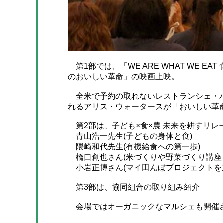
第1部では、「WE ARE WHAT WE 
のおいしい革命」の映画上映。
全米で予約の取れないレストランシェ・パ
れるアリス・ウォータースが「おいしい革
第2部は、子ども×食×農 未来を耕すリレ
青山浩一先生(子どもの身体と食)
隈崎和代先生(有機給食への第一歩)
橋口創也さん(米づくりや野菜づくり講座
小岩正博さん(マイ田んぼプロジェクトを
第3部は、協同組合の取り組み紹介
会場ではオーガニックなマルシェも開催