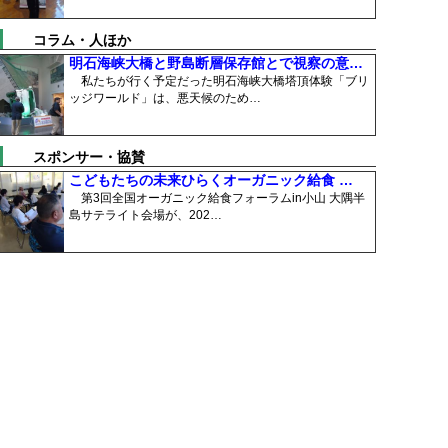
コラム・人ほか
明石海峡大橋と野島断層保存館とで視察の意…
私たちが行く予定だった明石海峡大橋塔頂体験「ブリ
ッジワールド」は、悪天候のため…
スポンサー・協賛
こどもたちの未来ひらくオーガニック給食 …
第3回全国オーガニック給食フォーラムin小山 大隅半
島サテライト会場が、202…