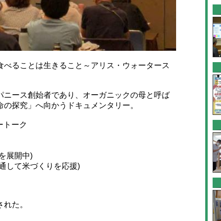
EAT 食べることは生きること～アリス・ウォータース
ニース創始者であり、オーガニックの母と呼ば
命の探究」へ向かうドキュメンタリー。
ートーク
を展開中)
通して米づくりを応援)
された。