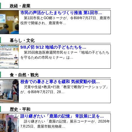
政経・産業
市民の声活かしたまちづくり推進 第1回市…
第1回市長とGO郷トークが、令和8年7月27日、鹿屋市
役所で開催され、鹿屋青年…
暮らし・文化
9/8〆切 9/12 地域の子どもたちを…
第35回救急医療週間市民セミナー『地域の子どもたち
を守るための市民セミナー』は…
食・自然・観光
校舎での暑さと寒さを緩和 気候変動や脱…
児童や生徒×教員×行政「教室で断熱ワークショップ」
が、令和8年7月27日、28…
歴史・平和
語り継ぎたい「鹿屋の記憶」 常設展に足を…
語り継ぎたい「鹿屋の記憶」展示コーナーが、2026年
7月25日、鹿屋市観光物産…