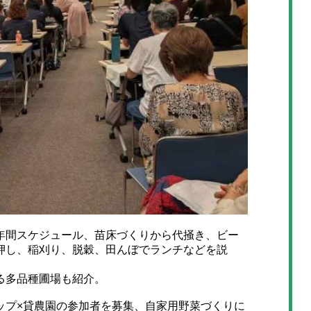
間スケジュール、苗床づくりから代掻き、ビー
押し、稲刈り、脱穀、田んぼでランチなどを説
る多品種圃場も紹介。
プ×貸農園の参加者を募集、自家用野菜づくりに