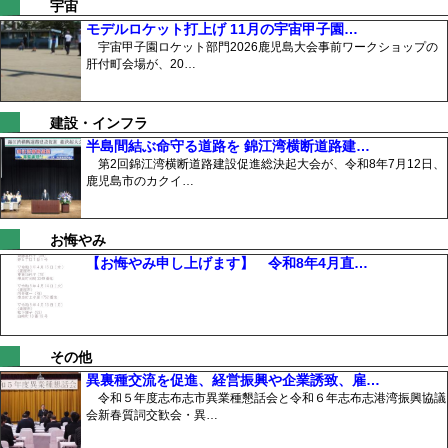
宇宙
モデルロケット打上げ 11月の宇宙甲子園…
宇宙甲子園ロケット部門2026鹿児島大会事前ワークショップの
肝付町会場が、20…
建設・インフラ
半島間結ぶ命守る道路を 錦江湾横断道路建…
第2回錦江湾横断道路建設促進総決起大会が、令和8年7月12日、
鹿児島市のカクイ…
お悔やみ
【お悔やみ申し上げます】 令和8年4月直…
その他
異裏種交流を促進、経営振興や企業誘致、雇…
令和５年度志布志市異業種懇話会と令和６年志布志港湾振興協議
会新春質詞交歓会・異…