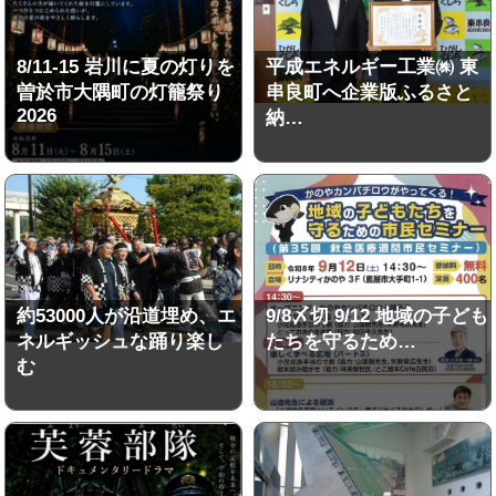
8/11-15 岩川に夏の灯りを
平成エネルギー工業㈱ 東
曽於市大隅町の灯籠祭り
串良町へ企業版ふるさと
2026
納…
約53000人が沿道埋め、エ
9/8〆切 9/12 地域の子ども
ネルギッシュな踊り楽し
たちを守るため…
む