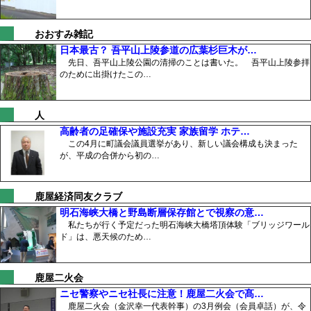
おおすみ雑記
日本最古？ 吾平山上陵参道の広葉杉巨木が…
先日、吾平山上陵公園の清掃のことは書いた。 吾平山上陵参拝
のために出掛けたこの…
人
高齢者の足確保や施設充実 家族留学 ホテ…
この4月に町議会議員選挙があり、新しい議会構成も決まった
が、平成の合併から初の…
鹿屋経済同友クラブ
明石海峡大橋と野島断層保存館とで視察の意…
私たちが行く予定だった明石海峡大橋塔頂体験「ブリッジワール
ド」は、悪天候のため…
鹿屋二火会
ニセ警察やニセ社長に注意！鹿屋二火会で髙…
鹿屋二火会（金沢幸一代表幹事）の3月例会（会員卓話）が、令