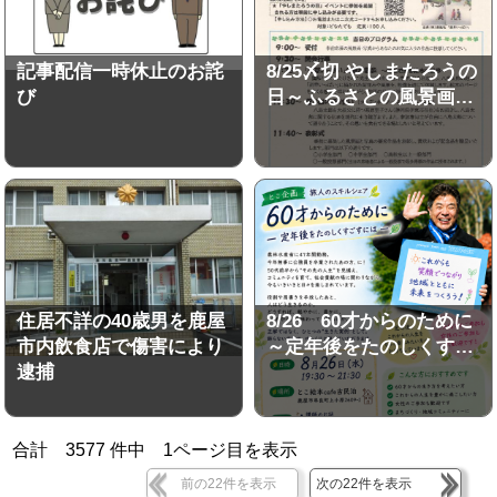
記事配信一時休止のお詫
8/25〆切 やしまたろうの
び
日～ふるさとの風景画…
住居不詳の40歳男を鹿屋
8/26 60才からのために
市内飲食店で傷害により
～定年後をたのしくす…
逮捕
合計
3577
件中
1
ページ目を表示
前の22件を表示
次の22件を表示