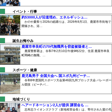
イベント・行事
約53000人が沿道埋め、エネルギッシュ…
かのや夏祭り2026の総踊りは、2026年8月1日、鹿屋市市街地で
開催され、浴…
誕生お悔やみ
鹿屋市串良町の70代無職男を窃盗被疑者と…
鹿屋警察署は、令和7年2月10日午後9時22分、住居 鹿屋市串良
町岡崎の無職、…
スポーツ・健康
鹿児島男子 全国大会へ 国スポ九州ビーチ…
令和8年度国民スポーツ大会第46回九州ブロック大会 バレーボー
ル競技（ビーチバ…
地域づくり
へアードネーション2人が提供 講習会も …
志布志ライオンズクラブ（新地裕実会長）は、寄付された髪の毛