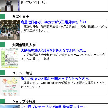
和8年3月10日、鹿…
鹿屋七日会
鹿屋七日会が、㈱カナザワ工場見学で「SD…
鹿屋七日会（湯田勝政会長）の7月例会が、同会相談役の（株)カ
ナザワ工場見学と、…
大隅倫理法人会
大隅倫理法人会8月MS みんなで創ろう未…
大隅倫理法人会令和8年8月の経営者モーニングセミナーの内容
は、次の通り。 毎週…
コラム・随想
激しいめまいと嘔吐〜関わってもらった方々…
体調を崩し、weboosumiの管理運営上の脆弱さを露呈したかた
ちになってしま…
ショップ等紹介
6・7日プレオープンで無料 整体院スリー…