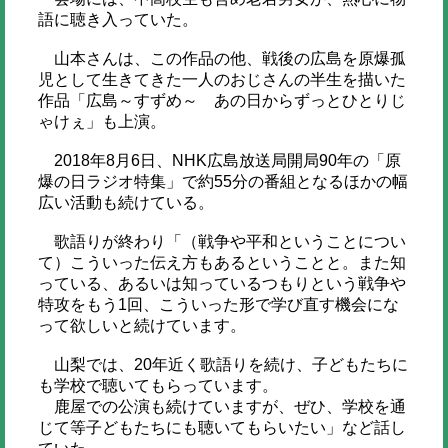
語に聴き入っていた。
山本さんは、この作品の他、戦後の広島を原爆孤
児として生きてきた一人のおじさんの半生を描いた
作品「広島～すずめ～ あの日からずっとひとりじ
ゃけぇ」も上演。
2018年8月6日、NHK広島放送局開局90年の「原
爆の日ラジオ特集」で約55分の番組となるほかの幅
広い活動も続けている。
歌語りが終わり「（戦争や平和ということについ
て）こういった伝え方もあるということと。また知
っている、あるいは知っているつもりという戦争や
特攻をもう1回、こういった形で学び直す機会にな
って欲しいと続けています。
山梨では、20年近く歌語りを続け、子どもたちに
も学校で聴いてもらっています。
鹿屋での公演も続けていますが、ぜひ、学校を通
じて等子どもたちにも聴いてもらいたい」など話し