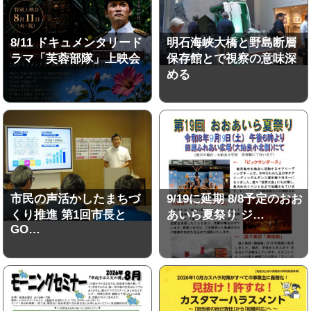
8/11 ドキュメンタリード
明石海峡大橋と野島断層
ラマ「芙蓉部隊」上映会
保存館とで視察の意味深
める
市民の声活かしたまちづ
9/19に延期 8/8予定のおお
くり推進 第1回市長と
あいら夏祭り ジ…
GO…