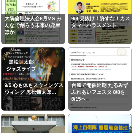
大隅倫理法人会8月MS み
9/9 見抜け！許すな！カス
んなで創ろう未来の鹿屋
タマーハラスメント
ほか
9/5 心も体もスウィングス
台風で開催延期 たるみず
ウィング 黒松錬太郎…
ふれあいフェスタ 8/8を
8/15へ