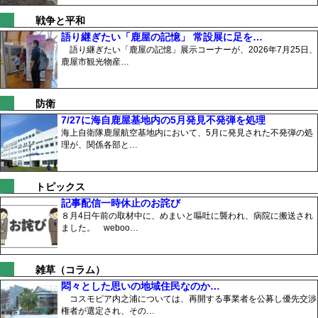
戦争と平和
語り継ぎたい「鹿屋の記憶」 常設展に足を…
語り継ぎたい「鹿屋の記憶」展示コーナーが、2026年7月25日、
鹿屋市観光物産…
防衛
7/27に海自鹿屋基地内の5月発見不発弾を処理
海上自衛隊鹿屋航空基地内において、5月に発見された不発弾の処
理が、関係各部と…
トピックス
記事配信一時休止のお詫び
８月4日午前の取材中に、めまいと嘔吐に襲われ、病院に搬送され
ました。 weboo…
雑草（コラム）
悶々とした思いの地域住民なのか…
コスモピア内之浦については、再開する事業者を公募し優先交渉
権者が選定され、その…