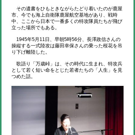
その遺書をひもときながらたどり着いたのが鹿屋
市、今でも海上自衛隊鹿屋航空基地があり、戦時
中、ここから日本で一番多くの特攻隊員たちが飛び
立った場所でもある。
1945年5月11日、早朝5時56分、長澤政信さんの
操縦する一式陸攻は藤田幸保さんの乗った桜花を吊
り下げ離陸した。
歌語り「万歳峠」は、その時代に生まれ、特攻兵
として若く短い命をとじた若者たちの「人生」を見
つめた話。