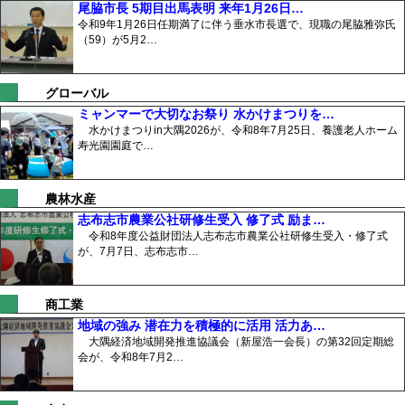
尾脇市長 5期目出馬表明 来年1月26日…
令和9年1月26日任期満了に伴う垂水市長選で、現職の尾脇雅弥氏
（59）が5月2…
グローバル
ミャンマーで大切なお祭り 水かけまつりを…
水かけまつりin大隅2026が、令和8年7月25日、養護老人ホーム
寿光園園庭で…
農林水産
志布志市農業公社研修生受入 修了式 励ま…
令和8年度公益財団法人志布志市農業公社研修生受入・修了式
が、7月7日、志布志市…
商工業
地域の強み 潜在力を積極的に活用 活力あ…
大隅経済地域開発推進協議会（新屋浩一会長）の第32回定期総
会が、令和8年7月2…