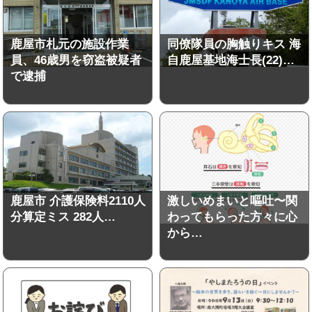
鹿屋市札元の施設作業
同僚隊員の胸触りキス 海
員、46歳男を窃盗被疑者
自鹿屋基地海士長(22)…
で逮捕
鹿屋市 介護保険料2110人
激しいめまいと嘔吐〜関
分算定ミス 282人…
わってもらった方々に心
から…