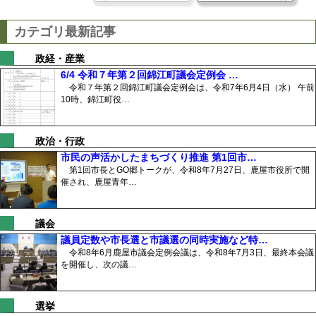
カテゴリ最新記事
政経・産業
6/4 令和７年第２回錦江町議会定例会 …
令和７年第２回錦江町議会定例会は、令和7年6月4日（水） 午前
10時、錦江町役…
政治・行政
市民の声活かしたまちづくり推進 第1回市…
第1回市長とGO郷トークが、令和8年7月27日、鹿屋市役所で開
催され、鹿屋青年…
議会
議員定数や市長選と市議選の同時実施など特…
令和8年6月鹿屋市議会定例会議は、令和8年7月3日、最終本会議
を開催し、次の議…
選挙