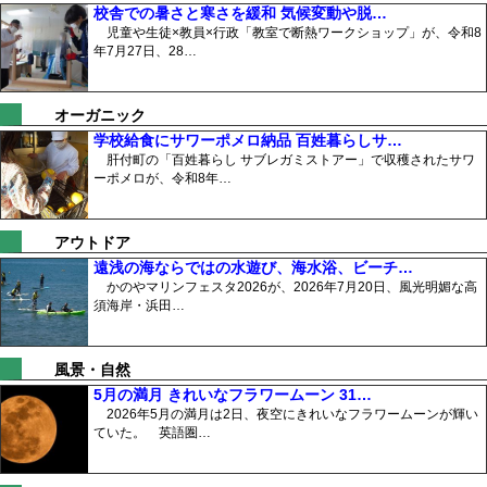
校舎での暑さと寒さを緩和 気候変動や脱…
児童や生徒×教員×行政「教室で断熱ワークショップ」が、令和8
年7月27日、28…
オーガニック
学校給食にサワーポメロ納品 百姓暮らしサ…
肝付町の「百姓暮らし サブレガミストアー」で収穫されたサワ
ーポメロが、令和8年…
アウトドア
遠浅の海ならではの水遊び、海水浴、ビーチ…
かのやマリンフェスタ2026が、2026年7月20日、風光明媚な高
須海岸・浜田…
風景・自然
5月の満月 きれいなフラワームーン 31…
2026年5月の満月は2日、夜空にきれいなフラワームーンが輝い
ていた。 英語圏…