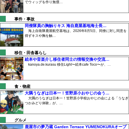
でウィッグを作り無償…
事件・事故
同僚隊員の胸触りキス 海自鹿屋基地海士長…
海上自衛隊鹿屋航空基地は、2026年8月5日、同僚に対し同意を
得ずキスや胸を触…
移住・田舎暮らし
絵本や音楽介し移住者同士の情報交換や交流…
kanoya.de.kurasu 移住Light〜絵本cafe Toco〜が、…
食・物産
大隅うなぎは日本一！笠野原小おやじの会う…
大隅のうなぎは日本一！笠野原小学校おやじの会による「うなぎ
つかみどり体験」が、…
グルメ
鹿屋市の夢乃蔵 Garden Terrace YUMENOKURAオープ