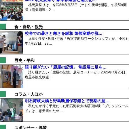
札元夏祭りは、令和8年8月22日（土）午後4時開場、午後5時開
演（雨天順延～2…
食・自然・観光
校舎での暑さと寒さを緩和 気候変動や脱…
児童や生徒×教員×行政「教室で断熱ワークショップ」が、令和8
年7月27日、28…
歴史・平和
語り継ぎたい「鹿屋の記憶」 常設展に足を…
語り継ぎたい「鹿屋の記憶」展示コーナーが、2026年7月25日、
鹿屋市観光物産…
コラム・人ほか
明石海峡大橋と野島断層保存館とで視察の意…
私たちが行く予定だった明石海峡大橋塔頂体験「ブリッジワール
ド」は、悪天候のため…
スポンサー・協賛