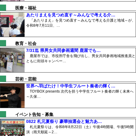
医療・福祉
あたりまえを見つめ直す～みんなで考える介…
「あたりまえ」を見つめ直す～みんなで考える介護と地域～が、
令和8年7月11日、…
教育・社会
7/31迄 県男女共同参画週間 鹿屋でも…
鹿屋市では、市役所庁舎を飛び出し、男女共同参画地域推進員と
ともに街頭キャンペー…
芸術・芸能
世界へ羽ばたけ！中学生フルート奏者の輝く…
TOYBOX presents 次代を担う中学生フルート奏者の輝く未来へ
～久保…
イベント告知・募集
0822 札元夏祭り 豪華抽選会と魅力あ…
札元夏祭りは、令和8年8月22日（土）午後4時開場、午後5時開
演（雨天順延～2…