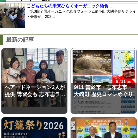
こどもたちの未来ひらくオーガニック給食 …
第3回全国オーガニック給食フォーラムin小山 大隅半島サテライ
ト会場が、202…
最新の記事
へアードネーション2人が
9/11 曽於市・志布志市・
提供 講習会も 志布志ラ…
大崎町 歴史ロマンめぐり