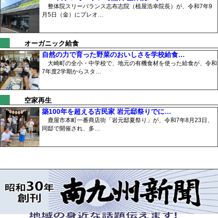
整体院スリーバランス志布志院（植屋浩幸院長）が、令和7年9
月5日（金）にプレオ…
オーガニック給食
自然の力で育った野菜のおいしさを学校給食…
大崎町の全小・中学校で、地元の有機食材を使った給食が、令和
7年度2学期からスタ…
空家再生
築100年を超える古民家 岩元邸祭りでに…
鹿屋市本町一番商店街「岩元邸夏祭り」が、令和7年8月23日、
同邸で開催され、多…