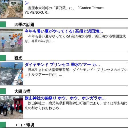
ン
鹿屋市大浦町の「夢乃蔵」に、「Garden Terrace
YUMENOKUR…
四季の話題
今年も暑い夏がやってくる! 高須と浜田海…
今年も暑い夏がやってくる! 高須海水浴場、浜田海水浴場開設式
が、令和8年7月1…
観光
ダイヤモンド プリンセス 垂水ツアー カ…
日本生まれの大型豪華客船、ダイヤモンド・プリンセスのオプシ
ョナルツアー一行が、…
大隅点描
旗山神社の柴祭り ホウ、ホウ、ホンガラホ…
旗山神社は、鹿児島県肝属郡錦江町池田にあり、古くは平安期に
京の都からおおねじめ…
エコ・環境