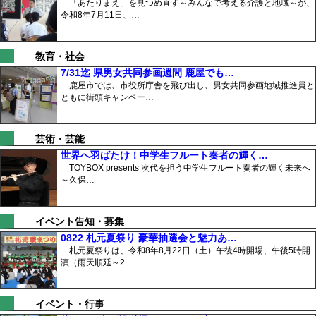
「あたりまえ」を見つめ直す～みんなで考える介護と地域～が、
令和8年7月11日、…
教育・社会
7/31迄 県男女共同参画週間 鹿屋でも…
鹿屋市では、市役所庁舎を飛び出し、男女共同参画地域推進員と
ともに街頭キャンペー…
芸術・芸能
世界へ羽ばたけ！中学生フルート奏者の輝く…
TOYBOX presents 次代を担う中学生フルート奏者の輝く未来へ
～久保…
イベント告知・募集
0822 札元夏祭り 豪華抽選会と魅力あ…
札元夏祭りは、令和8年8月22日（土）午後4時開場、午後5時開
演（雨天順延～2…
イベント・行事