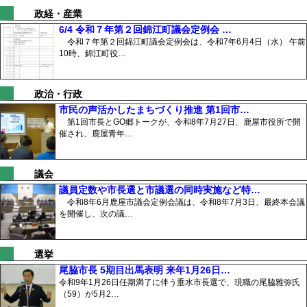
政経・産業
6/4 令和７年第２回錦江町議会定例会 …
令和７年第２回錦江町議会定例会は、令和7年6月4日（水） 午前
10時、錦江町役…
政治・行政
市民の声活かしたまちづくり推進 第1回市…
第1回市長とGO郷トークが、令和8年7月27日、鹿屋市役所で開
催され、鹿屋青年…
議会
議員定数や市長選と市議選の同時実施など特…
令和8年6月鹿屋市議会定例会議は、令和8年7月3日、最終本会議
を開催し、次の議…
選挙
尾脇市長 5期目出馬表明 来年1月26日…
令和9年1月26日任期満了に伴う垂水市長選で、現職の尾脇雅弥氏
（59）が5月2…