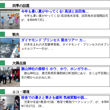
四季の話題
今年も暑い夏がやってくる! 高須と浜田海…
今年も暑い夏がやってくる! 高須海水浴場、浜田海水浴場開設式
が、令和8年7月1…
観光
ダイヤモンド プリンセス 垂水ツアー カ…
日本生まれの大型豪華客船、ダイヤモンド・プリンセスのオプシ
ョナルツアー一行が、…
大隅点描
旗山神社の柴祭り ホウ、ホウ、ホンガラホ…
旗山神社は、鹿児島県肝属郡錦江町池田にあり、古くは平安期に
京の都からおおねじめ…
エコ・環境
校舎での暑さと寒さを緩和 気候変動や脱…
児童や生徒×教員×行政「教室で断熱ワークショップ」が、令和8
年7月27日、28…