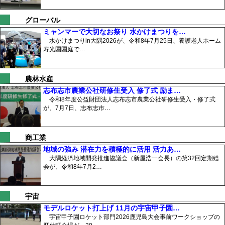
グローバル
ミャンマーで大切なお祭り 水かけまつりを…
水かけまつりin大隅2026が、令和8年7月25日、養護老人ホーム
寿光園園庭で…
農林水産
志布志市農業公社研修生受入 修了式 励ま…
令和8年度公益財団法人志布志市農業公社研修生受入・修了式
が、7月7日、志布志市…
商工業
地域の強み 潜在力を積極的に活用 活力あ…
大隅経済地域開発推進協議会（新屋浩一会長）の第32回定期総
会が、令和8年7月2…
宇宙
モデルロケット打上げ 11月の宇宙甲子園…
宇宙甲子園ロケット部門2026鹿児島大会事前ワークショップの