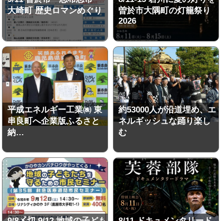
大崎町 歴史ロマンめぐり
曽於市大隅町の灯籠祭り
2026
平成エネルギー工業㈱ 東
約53000人が沿道埋め、エ
串良町へ企業版ふるさと
ネルギッシュな踊り楽し
納…
む
9/8〆切 9/12 地域の子ども
8/11 ドキュメンタリード