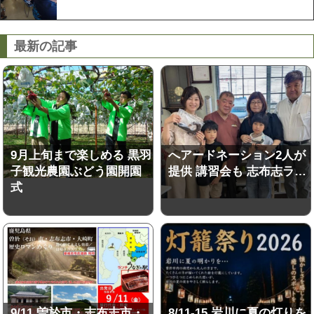
最新の記事
9月上旬まで楽しめる 黒羽
へアードネーション2人が
子観光農園ぶどう園開園
提供 講習会も 志布志ラ…
式
9/11 曽於市・志布志市・
8/11-15 岩川に夏の灯りを