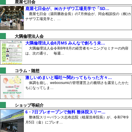
鹿屋七日会
鹿屋七日会が、㈱カナザワ工場見学で「SD…
鹿屋七日会（湯田勝政会長）の7月例会が、同会相談役の（株)カ
ナザワ工場見学と、…
大隅倫理法人会
大隅倫理法人会8月MS みんなで創ろう未…
大隅倫理法人会令和8年8月の経営者モーニングセミナーの内容
は、次の通り。 毎週…
コラム・随想
激しいめまいと嘔吐〜関わってもらった方々…
体調を崩し、weboosumiの管理運営上の脆弱さを露呈したかた
ちになってしま…
ショップ等紹介
6・7日プレオープンで無料 整体院スリー…
整体院スリーバランス志布志院（植屋浩幸院長）が、令和7年9
月5日（金）にプレオ…