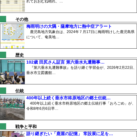
れておおむね晴れ、…
その他
梅雨明けの大隅・薩摩地方に熱中症アラート
鹿児島地方気象台は、2024年７月17日に梅雨明けした鹿児島県
について、奄美地…
歴史
102歳 田尻さん証言 第六垂水丸遭難事…
『第六垂水丸遭難事故』を語り継ぐ学習会が、2026年2月22日、
垂水市立図書館…
伝統
400年以上続く垂水市柊原地区の郷土伝統…
400年以上続く垂水市柊原地区の郷土伝統行事「おろごめ」が、
令和8年6月6日早…
戦争と平和
語り継ぎたい「鹿屋の記憶」 常設展に足を…