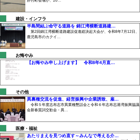
肝付町会場が、20…
建設・インフラ
半島間結ぶ命守る道路を 錦江湾横断道路建…
第2回錦江湾横断道路建設促進総決起大会が、令和8年7月12日、
鹿児島市のカクイ…
お悔やみ
【お悔やみ申し上げます】 令和8年4月直…
その他
異裏種交流を促進、経営振興や企業誘致、雇…
令和５年度志布志市異業種懇話会と令和６年志布志港湾振興協議
会新春質詞交歓会・異…
医療・福祉
あたりまえを見つめ直す～みんなで考える介…