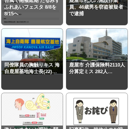
台風で開催延期 たるみず
鹿屋市札元の施設作業
ふれあいフェスタ 8/8を
員、46歳男を窃盗被疑者
8/15へ
で逮捕
同僚隊員の胸触りキス 海
鹿屋市 介護保険料2110人
自鹿屋基地海士長(22)…
分算定ミス 282人…