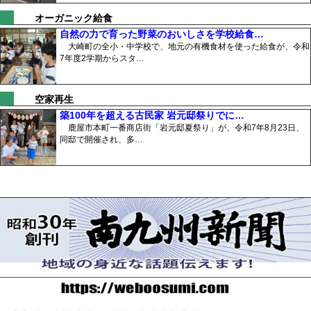
オーガニック給食
自然の力で育った野菜のおいしさを学校給食…
大崎町の全小・中学校で、地元の有機食材を使った給食が、令和
7年度2学期からスタ…
空家再生
築100年を超える古民家 岩元邸祭りでに…
鹿屋市本町一番商店街「岩元邸夏祭り」が、令和7年8月23日、
同邸で開催され、多…