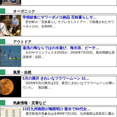
オーガニック
学校給食にサワーポメロ納品 百姓暮らしサ…
肝付町の「百姓暮らし サブレガミストアー」で収穫されたサワ
ーポメロが、令和8年…
アウトドア
遠浅の海ならではの水遊び、海水浴、ビーチ…
かのやマリンフェスタ2026が、2026年7月20日、風光明媚な高
須海岸・浜田…
風景・自然
5月の満月 きれいなフラワームーン 31…
2026年5月の満月は2日、夜空にきれいなフラワームーンが輝い
ていた。 英語圏…
気象情報・災害など
13日九州南部が梅雨明け 垂水で90代女…
鹿児島地方気象台は令和8年7月13日、九州南部は高気圧に覆わ