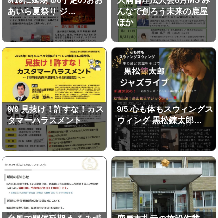
9/19に延期 8/8予定のおお
大隅倫理法人会8月MS み
あいら夏祭り ジ…
んなで創ろう未来の鹿屋
ほか
9/9 見抜け！許すな！カス
9/5 心も体もスウィングス
タマーハラスメント
ウィング 黒松錬太郎…