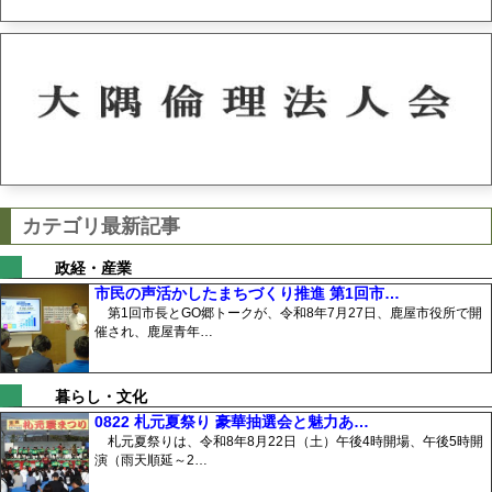
カテゴリ最新記事
政経・産業
市民の声活かしたまちづくり推進 第1回市…
第1回市長とGO郷トークが、令和8年7月27日、鹿屋市役所で開
催され、鹿屋青年…
暮らし・文化
0822 札元夏祭り 豪華抽選会と魅力あ…
札元夏祭りは、令和8年8月22日（土）午後4時開場、午後5時開
演（雨天順延～2…