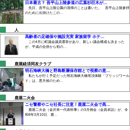
日本最古？ 吾平山上陵参道の広葉杉巨木が…
先日、吾平山上陵公園の清掃のことは書いた。 吾平山上陵参拝
のために出掛けたこの…
人
高齢者の足確保や施設充実 家族留学 ホテ…
この4月に町議会議員選挙があり、新しい議会構成も決まった
が、平成の合併から初の…
鹿屋経済同友クラブ
明石海峡大橋と野島断層保存館とで視察の意…
私たちが行く予定だった明石海峡大橋塔頂体験「ブリッジワール
ド」は、悪天候のため…
鹿屋二火会
ニセ警察やニセ社長に注意！鹿屋二火会で髙…
鹿屋二火会（金沢幸一代表幹事）の3月例会（会員卓話）が、令
和8年3月10日、鹿…