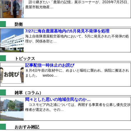
語り継ぎたい「鹿屋の記憶」展示コーナーが、2026年7月25日、
鹿屋市観光物産…
防衛
7/27に海自鹿屋基地内の5月発見不発弾を処理
海上自衛隊鹿屋航空基地内において、5月に発見された不発弾の処
理が、関係各部と…
トピックス
記事配信一時休止のお詫び
８月4日午前の取材中に、めまいと嘔吐に襲われ、病院に搬送され
ました。 weboo…
雑草（コラム）
悶々とした思いの地域住民なのか…
コスモピア内之浦については、再開する事業者を公募し優先交渉
権者が選定され、その…
おおすみ雑記