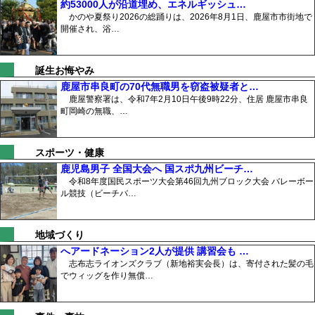
約53000人が沿道埋め、エネルギッシュ…
かのや夏祭り2026の総踊りは、2026年8月1日、鹿屋市市街地で
開催され、浴…
誕生お悔やみ
鹿屋市串良町の70代無職男を窃盗被疑者と…
鹿屋警察署は、令和7年2月10日午後9時22分、住居 鹿屋市串良
町岡崎の無職、…
スポーツ・健康
鹿児島男子 全国大会へ 国スポ九州ビーチ…
令和8年度国民スポーツ大会第46回九州ブロック大会 バレーボー
ル競技（ビーチバ…
地域づくり
へアードネーション2人が提供 講習会も …
志布志ライオンズクラブ（新地裕実会長）は、寄付された髪の毛
でウィッグを作り無償…