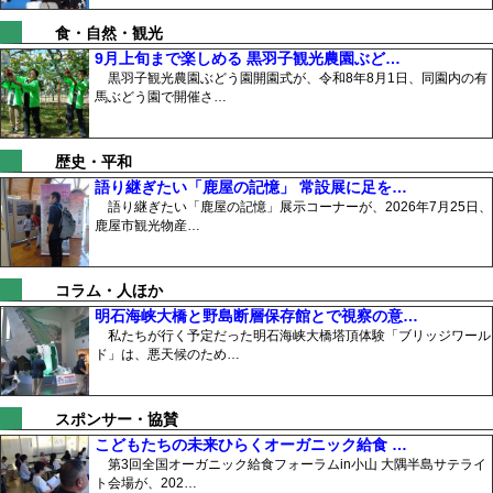
食・自然・観光
9月上旬まで楽しめる 黒羽子観光農園ぶど…
黒羽子観光農園ぶどう園開園式が、令和8年8月1日、同園内の有
馬ぶどう園で開催さ…
歴史・平和
語り継ぎたい「鹿屋の記憶」 常設展に足を…
語り継ぎたい「鹿屋の記憶」展示コーナーが、2026年7月25日、
鹿屋市観光物産…
コラム・人ほか
明石海峡大橋と野島断層保存館とで視察の意…
私たちが行く予定だった明石海峡大橋塔頂体験「ブリッジワール
ド」は、悪天候のため…
スポンサー・協賛
こどもたちの未来ひらくオーガニック給食 …
第3回全国オーガニック給食フォーラムin小山 大隅半島サテライ
ト会場が、202…