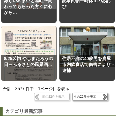
激しいめまいと嘔吐〜関
記事配信一時休止のお詫
わってもらった方々に心
び
から…
8/25〆切 やしまたろうの
住居不詳の40歳男を鹿屋
日～ふるさとの風景画…
市内飲食店で傷害により
逮捕
合計
3577
件中
1
ページ目を表示
前の22件を表示
次の22件を表示
カテゴリ最新記事