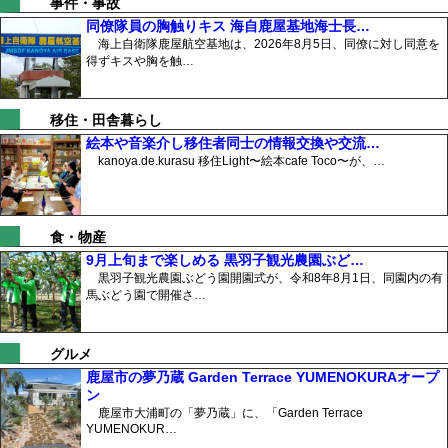
事件・事故
同僚隊員の胸触りキス 海自鹿屋基地海士長…
海上自衛隊鹿屋航空基地は、2026年8月5日、同僚に対し同意を
得ずキスや胸を触…
移住・田舎暮らし
絵本や音楽介し移住者同士の情報交換や交流…
kanoya.de.kurasu 移住Light〜絵本cafe Toco〜が、…
食・物産
9月上旬まで楽しめる 黒羽子観光農園ぶど…
黒羽子観光農園ぶどう園開園式が、令和8年8月1日、同園内の有
馬ぶどう園で開催さ…
グルメ
鹿屋市の夢乃蔵 Garden Terrace YUMENOKURAオープ
ン
鹿屋市大浦町の「夢乃蔵」に、「Garden Terrace
YUMENOKUR…