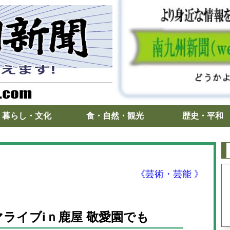
暮らし・文化
食・自然・観光
歴史・平和
《芸術・芸能 》
マライブiｎ鹿屋 敬愛園でも