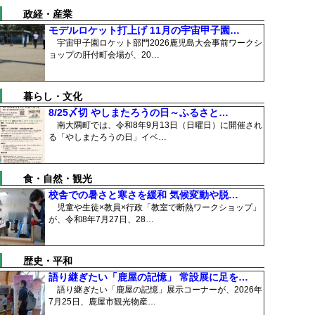
政経・産業
モデルロケット打上げ 11月の宇宙甲子園…
宇宙甲子園ロケット部門2026鹿児島大会事前ワークシ
ョップの肝付町会場が、20…
暮らし・文化
8/25〆切 やしまたろうの日～ふるさと…
南大隅町では、令和8年9月13日（日曜日）に開催され
る「やしまたろうの日」イベ…
食・自然・観光
校舎での暑さと寒さを緩和 気候変動や脱…
児童や生徒×教員×行政「教室で断熱ワークショップ」
が、令和8年7月27日、28…
歴史・平和
語り継ぎたい「鹿屋の記憶」 常設展に足を…
語り継ぎたい「鹿屋の記憶」展示コーナーが、2026年
7月25日、鹿屋市観光物産…