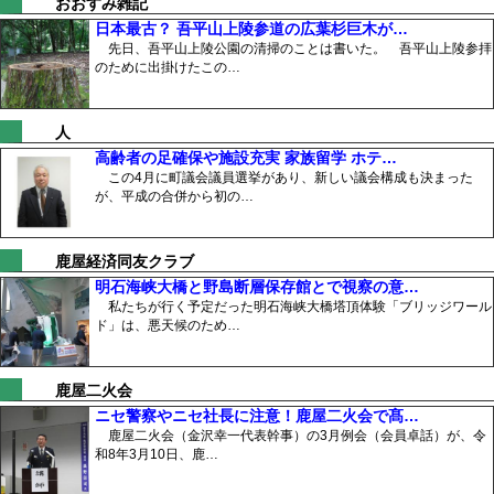
おおすみ雑記
日本最古？ 吾平山上陵参道の広葉杉巨木が…
先日、吾平山上陵公園の清掃のことは書いた。 吾平山上陵参拝
のために出掛けたこの…
人
高齢者の足確保や施設充実 家族留学 ホテ…
この4月に町議会議員選挙があり、新しい議会構成も決まった
が、平成の合併から初の…
鹿屋経済同友クラブ
明石海峡大橋と野島断層保存館とで視察の意…
私たちが行く予定だった明石海峡大橋塔頂体験「ブリッジワール
ド」は、悪天候のため…
鹿屋二火会
ニセ警察やニセ社長に注意！鹿屋二火会で髙…
鹿屋二火会（金沢幸一代表幹事）の3月例会（会員卓話）が、令
和8年3月10日、鹿…