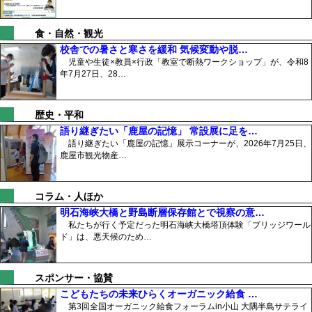
食・自然・観光
校舎での暑さと寒さを緩和 気候変動や脱…
児童や生徒×教員×行政「教室で断熱ワークショップ」が、令和8
年7月27日、28…
歴史・平和
語り継ぎたい「鹿屋の記憶」 常設展に足を…
語り継ぎたい「鹿屋の記憶」展示コーナーが、2026年7月25日、
鹿屋市観光物産…
コラム・人ほか
明石海峡大橋と野島断層保存館とで視察の意…
私たちが行く予定だった明石海峡大橋塔頂体験「ブリッジワール
ド」は、悪天候のため…
スポンサー・協賛
こどもたちの未来ひらくオーガニック給食 …
第3回全国オーガニック給食フォーラムin小山 大隅半島サテライ