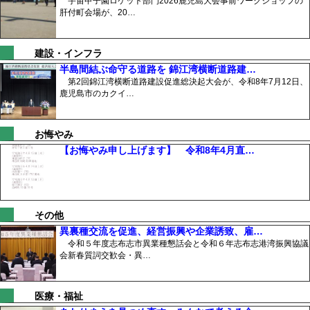
宇宙甲子園ロケット部門2026鹿児島大会事前ワークショップの
肝付町会場が、20…
建設・インフラ
半島間結ぶ命守る道路を 錦江湾横断道路建…
第2回錦江湾横断道路建設促進総決起大会が、令和8年7月12日、
鹿児島市のカクイ…
お悔やみ
【お悔やみ申し上げます】 令和8年4月直…
その他
異裏種交流を促進、経営振興や企業誘致、雇…
令和５年度志布志市異業種懇話会と令和６年志布志港湾振興協議
会新春質詞交歓会・異…
医療・福祉