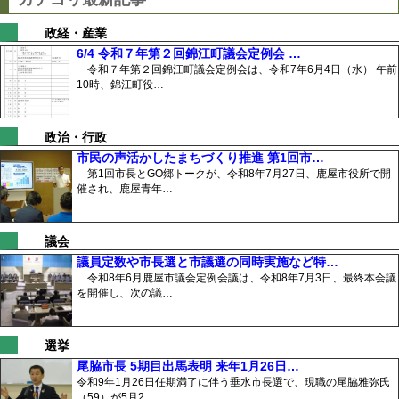
政経・産業
6/4 令和７年第２回錦江町議会定例会 …
令和７年第２回錦江町議会定例会は、令和7年6月4日（水） 午前
10時、錦江町役…
政治・行政
市民の声活かしたまちづくり推進 第1回市…
第1回市長とGO郷トークが、令和8年7月27日、鹿屋市役所で開
催され、鹿屋青年…
議会
議員定数や市長選と市議選の同時実施など特…
令和8年6月鹿屋市議会定例会議は、令和8年7月3日、最終本会議
を開催し、次の議…
選挙
尾脇市長 5期目出馬表明 来年1月26日…
令和9年1月26日任期満了に伴う垂水市長選で、現職の尾脇雅弥氏
（59）が5月2…