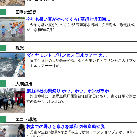
四季の話題
今年も暑い夏がやってくる! 高須と浜田海…
今年も暑い夏がやってくる! 高須海水浴場、浜田海水浴場開設式
が、令和8年7月1…
観光
ダイヤモンド プリンセス 垂水ツアー カ…
日本生まれの大型豪華客船、ダイヤモンド・プリンセスのオプシ
ョナルツアー一行が、…
大隅点描
旗山神社の柴祭り ホウ、ホウ、ホンガラホ…
旗山神社は、鹿児島県肝属郡錦江町池田にあり、古くは平安期に
京の都からおおねじめ…
エコ・環境
校舎での暑さと寒さを緩和 気候変動や脱…
児童や生徒×教員×行政「教室で断熱ワークショップ」が、令和8