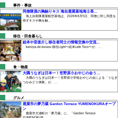
事件・事故
同僚隊員の胸触りキス 海自鹿屋基地海士長…
海上自衛隊鹿屋航空基地は、2026年8月5日、同僚に対し同意を
得ずキスや胸を触…
移住・田舎暮らし
絵本や音楽介し移住者同士の情報交換や交流…
kanoya.de.kurasu 移住Light〜絵本cafe Toco〜が、…
食・物産
大隅うなぎは日本一！笠野原小おやじの会う…
大隅のうなぎは日本一！笠野原小学校おやじの会による「うなぎ
つかみどり体験」が、…
グルメ
鹿屋市の夢乃蔵 Garden Terrace YUMENOKURAオープ
ン
鹿屋市大浦町の「夢乃蔵」に、「Garden Terrace
YUMENOKUR…