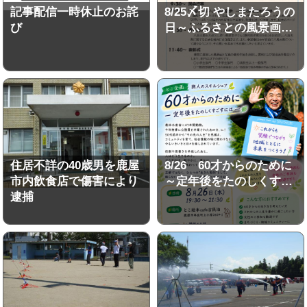
記事配信一時休止のお詫
8/25〆切 やしまたろうの
び
日～ふるさとの風景画…
住居不詳の40歳男を鹿屋
8/26 60才からのために
市内飲食店で傷害により
～定年後をたのしくす…
逮捕