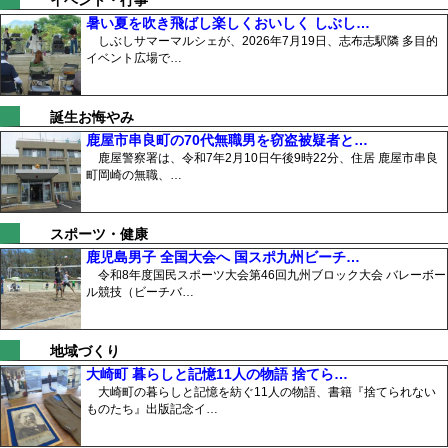
イベント・行事
暑い夏を吹き飛ばし楽しくおいしく しぶし…
しぶしサマーマルシェが、2026年7月19日、志布志駅隣 多目的
イベント広場で…
誕生お悔やみ
鹿屋市串良町の70代無職男を窃盗被疑者と…
鹿屋警察署は、令和7年2月10日午後9時22分、住居 鹿屋市串良
町岡崎の無職、…
スポーツ・健康
鹿児島男子 全国大会へ 国スポ九州ビーチ…
令和8年度国民スポーツ大会第46回九州ブロック大会 バレーボー
ル競技（ビーチバ…
地域づくり
大崎町 暮らしと記憶11人の物語 捨てら…
大崎町の暮らしと記憶を紡ぐ11人の物語、書籍『捨てられない
ものたち』出版記念イ…