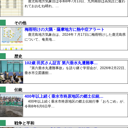
鹿児島地方気象台は令和8年7月13日、九州南部は高気圧に覆わ
れておおむね晴れ、…
その他
梅雨明けの大隅・薩摩地方に熱中症アラート
鹿児島地方気象台は、2024年７月17日に梅雨明けした鹿児島県
について、奄美地…
歴史
102歳 田尻さん証言 第六垂水丸遭難事…
『第六垂水丸遭難事故』を語り継ぐ学習会が、2026年2月22日、
垂水市立図書館…
伝統
400年以上続く垂水市柊原地区の郷土伝統…
400年以上続く垂水市柊原地区の郷土伝統行事「おろごめ」が、
令和8年6月6日早…
戦争と平和