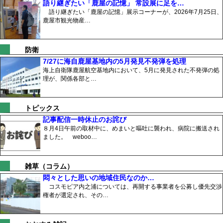
語り継ぎたい「鹿屋の記憶」 常設展に足を…
語り継ぎたい「鹿屋の記憶」展示コーナーが、2026年7月25日、
鹿屋市観光物産…
防衛
7/27に海自鹿屋基地内の5月発見不発弾を処理
海上自衛隊鹿屋航空基地内において、5月に発見された不発弾の処
理が、関係各部と…
トピックス
記事配信一時休止のお詫び
８月4日午前の取材中に、めまいと嘔吐に襲われ、病院に搬送され
ました。 weboo…
雑草（コラム）
悶々とした思いの地域住民なのか…
コスモピア内之浦については、再開する事業者を公募し優先交渉
権者が選定され、その…