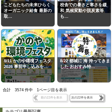
こどもたちの未来ひらく
校舎での暑さと寒さを緩
オーガニック給食 最新の
和 気候変動や脱炭素等
取…
も…
8/11 かのや環境フェスタ
8/22 都城に 海 持ってきま
2026 事前申し込みを…
した おおすみ特…
合計
3574
件中
1
ページ目を表示
前の22件を表示
次の22件を表示
カテゴリ最新記事