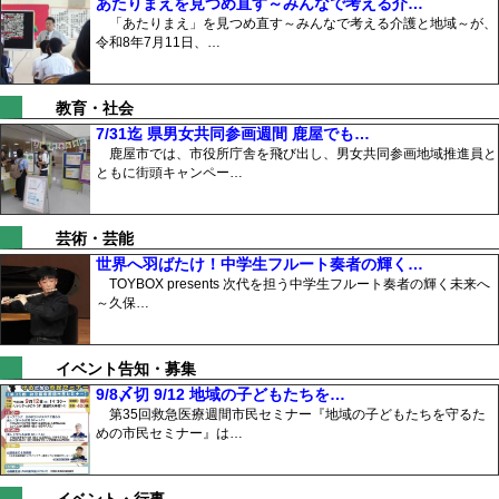
あたりまえを見つめ直す～みんなで考える介…
「あたりまえ」を見つめ直す～みんなで考える介護と地域～が、
令和8年7月11日、…
教育・社会
7/31迄 県男女共同参画週間 鹿屋でも…
鹿屋市では、市役所庁舎を飛び出し、男女共同参画地域推進員と
ともに街頭キャンペー…
芸術・芸能
世界へ羽ばたけ！中学生フルート奏者の輝く…
TOYBOX presents 次代を担う中学生フルート奏者の輝く未来へ
～久保…
イベント告知・募集
9/8〆切 9/12 地域の子どもたちを…
第35回救急医療週間市民セミナー『地域の子どもたちを守るた
めの市民セミナー』は…