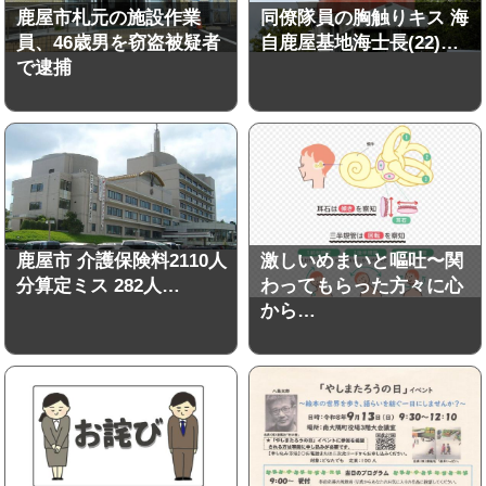
鹿屋市札元の施設作業
同僚隊員の胸触りキス 海
員、46歳男を窃盗被疑者
自鹿屋基地海士長(22)…
で逮捕
鹿屋市 介護保険料2110人
激しいめまいと嘔吐〜関
分算定ミス 282人…
わってもらった方々に心
から…