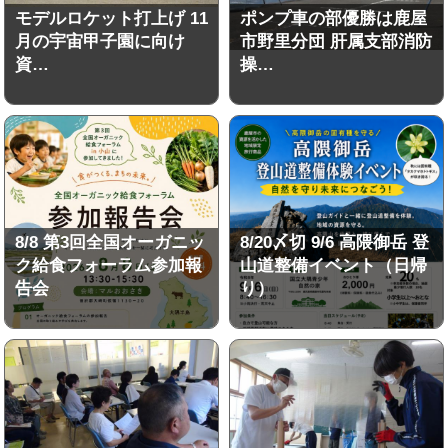
モデルロケット打上げ 11
ポンプ車の部優勝は鹿屋
月の宇宙甲子園に向け
市野里分団 肝属支部消防
資…
操…
8/8 第3回全国オーガニッ
8/20〆切 9/6 高隈御岳 登
ク給食フォーラム参加報
山道整備イベント（日帰
告会
り）