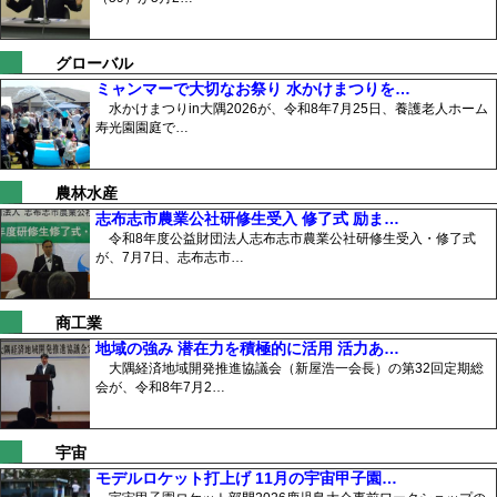
グローバル
ミャンマーで大切なお祭り 水かけまつりを…
水かけまつりin大隅2026が、令和8年7月25日、養護老人ホーム
寿光園園庭で…
農林水産
志布志市農業公社研修生受入 修了式 励ま…
令和8年度公益財団法人志布志市農業公社研修生受入・修了式
が、7月7日、志布志市…
商工業
地域の強み 潜在力を積極的に活用 活力あ…
大隅経済地域開発推進協議会（新屋浩一会長）の第32回定期総
会が、令和8年7月2…
宇宙
モデルロケット打上げ 11月の宇宙甲子園…