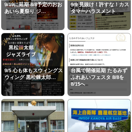
9/19に延期 8/8予定のおお
9/9 見抜け！許すな！カス
あいら夏祭り ジ…
タマーハラスメント
9/5 心も体もスウィングス
台風で開催延期 たるみず
ウィング 黒松錬太郎…
ふれあいフェスタ 8/8を
8/15へ