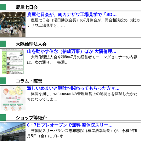
鹿屋七日会
鹿屋七日会が、㈱カナザワ工場見学で「SD…
鹿屋七日会（湯田勝政会長）の7月例会が、同会相談役の（株)カ
ナザワ工場見学と、…
大隅倫理法人会
山を動かす信念（信成万事）ほか 大隅倫理…
大隅倫理法人会令和8年7月の経営者モーニングセミナーの内容
は、次の通り。 毎週…
コラム・随想
激しいめまいと嘔吐〜関わってもらった方々…
体調を崩し、weboosumiの管理運営上の脆弱さを露呈したかた
ちになってしま…
ショップ等紹介
6・7日プレオープンで無料 整体院スリー…
整体院スリーバランス志布志院（植屋浩幸院長）が、令和7年9
月5日（金）にプレオ…