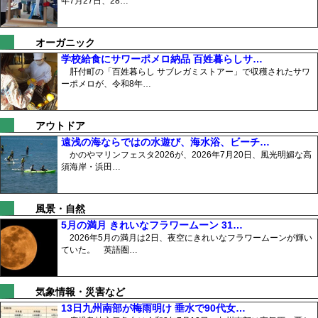
年7月27日、28…
オーガニック
学校給食にサワーポメロ納品 百姓暮らしサ…
肝付町の「百姓暮らし サブレガミストアー」で収穫されたサワ
ーポメロが、令和8年…
アウトドア
遠浅の海ならではの水遊び、海水浴、ビーチ…
かのやマリンフェスタ2026が、2026年7月20日、風光明媚な高
須海岸・浜田…
風景・自然
5月の満月 きれいなフラワームーン 31…
2026年5月の満月は2日、夜空にきれいなフラワームーンが輝い
ていた。 英語圏…
気象情報・災害など
13日九州南部が梅雨明け 垂水で90代女…