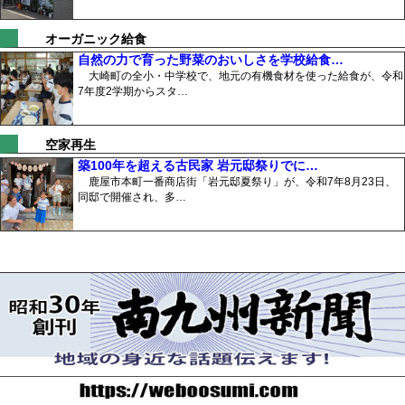
オーガニック給食
自然の力で育った野菜のおいしさを学校給食…
大崎町の全小・中学校で、地元の有機食材を使った給食が、令和
7年度2学期からスタ…
空家再生
築100年を超える古民家 岩元邸祭りでに…
鹿屋市本町一番商店街「岩元邸夏祭り」が、令和7年8月23日、
同邸で開催され、多…