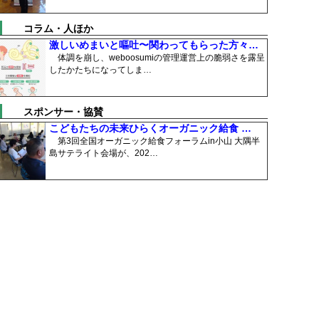
コラム・人ほか
激しいめまいと嘔吐〜関わってもらった方々…
体調を崩し、weboosumiの管理運営上の脆弱さを露呈
したかたちになってしま…
スポンサー・協賛
こどもたちの未来ひらくオーガニック給食 …
第3回全国オーガニック給食フォーラムin小山 大隅半
島サテライト会場が、202…