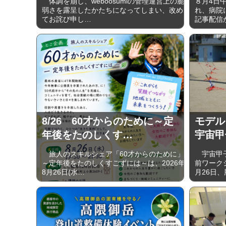
体調を崩し、weboosumiの管理運営上の脆
８月4日
弱さを露呈したかたちになってしまい、改め
れ、病院に
てお詫び申し…
記事配信
8/26 60才からのために～定
モデル
年後をたのしくす…
宇宙甲
旅人のスキルシェア「60才からのために」
宇宙甲子
～定年後をたのしくすごずには～は、2026年
前ワーク
8月26日(水…
月26日、