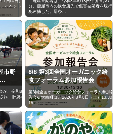
日（日曜日）
鹿屋警察署は、令和8年8月3日午後9時37
日」イベント
分、鹿屋市内の飲食店先で傷害被疑者を現行
犯逮捕した。罰条…
屋市野
8/8 第3回全国オーガニック給
…
食フォーラム参加報告会
会が、令和8
第3回全国オーガニック給食フォーラム参加報
催され、肝属地
告会＠大崎町は、2026年8月8日（土）13:30-
15…