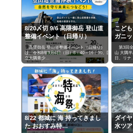
8/20〆切 9/6 高隈御岳 登山道
こども
整備イベント（日帰り）
ガニッ
高隈御岳 登山道整備イベント（日帰り）
第3回全
は、令和8年9月6日（日）8：40～16：30、国
山 大隅半
立大隅青少…
日、リナ
8/22 都城に 海 持ってきまし
ダイヤ
た おおすみ特…
水ツア