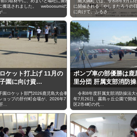
午前の取材中に、めまいと嘔吐に襲わ
南大隅町では、令和8年9月13
搬送されました。 weboosumiの
に開催される「やしまたろうの
が…
に向けて、ふるさ…
ロケット打上げ 11月の
ポンプ車の部優勝は鹿
子園に向け資…
里分団 肝属支部消防操
園ロケット部門2026鹿児島大会事
令和8年度肝属支部消防操法大
ショップの肝付町会場が、2026年7
年7月26日、霧島ヶ丘公園で開
肝…
区2市4町の代…