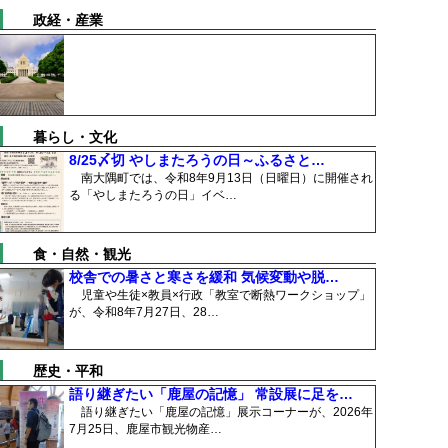
政経・産業
暮らし・文化
8/25〆切 やしまたろうの日～ふるさと…
南大隅町では、令和8年9月13日（日曜日）に開催され
る「やしまたろうの日」イベ…
食・自然・観光
校舎での暑さと寒さを緩和 気候変動や脱…
児童や生徒×教員×行政「教室で断熱ワークショップ」
が、令和8年7月27日、28…
歴史・平和
語り継ぎたい「鹿屋の記憶」 常設展に足を…
語り継ぎたい「鹿屋の記憶」展示コーナーが、2026年
7月25日、鹿屋市観光物産…