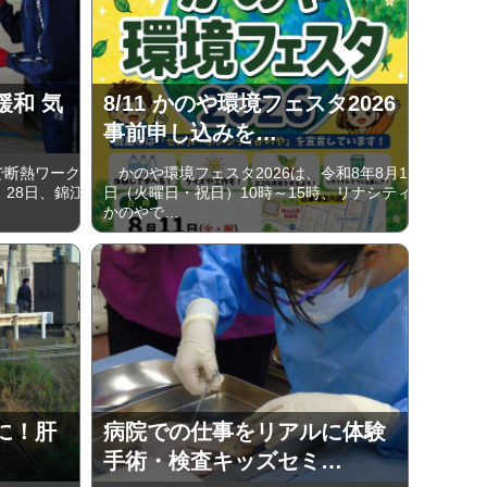
緩和 気
8/11 かのや環境フェスタ2026
事前申し込みを…
で断熱ワーク
かのや環境フェスタ2026は、令和8年8月11
、28日、錦江
日（火曜日・祝日）10時～15時、リナシティ
かのやで…
に！肝
病院での仕事をリアルに体験
手術・検査キッズセミ…