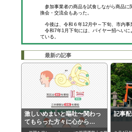
参加事業者の商品を試食しながら商品に関
換会・交流会もあった。
今後は、令和６年12月中～下旬、市内事
令和7年1月下旬には、バイヤー招へいに
ている。
最新の記事
激しいめまいと嘔吐〜関わっ
記事配
てもらった方々に心から…