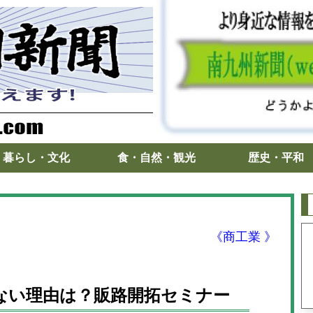
暮らし・文化
食・自然・観光
歴史・平和
《商工業 》
ない理由は？販路開拓セミナー