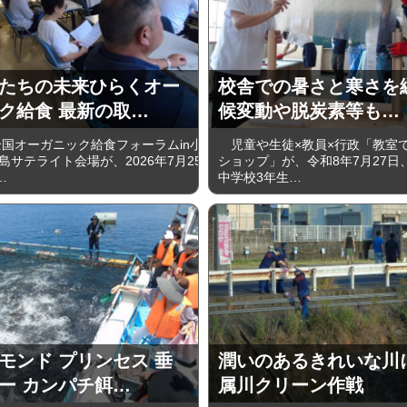
たちの未来ひらくオー
校舎での暑さと寒さを
ク給食 最新の取…
候変動や脱炭素等も…
国オーガニック給食フォーラムin小
児童や生徒×教員×行政「教室
島サテライト会場が、2026年7月25
ショップ」が、令和8年7月27日
…
中学校3年生…
モンド プリンセス 垂
潤いのあるきれいな川
ー カンパチ餌…
属川クリーン作戦