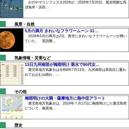
かのやマリンフェスタ2026が、2026年7月20日、風光明媚な高
須海岸・浜田…
風景・自然
5月の満月 きれいなフラワームーン 31…
2026年5月の満月は2日、夜空にきれいなフラワームーンが輝い
ていた。 英語圏…
気象情報・災害など
13日九州南部が梅雨明け 垂水で90代女…
鹿児島地方気象台は令和8年7月13日、九州南部は高気圧に覆わ
れておおむね晴れ、…
その他
梅雨明けの大隅・薩摩地方に熱中症アラート
鹿児島地方気象台は、2024年７月17日に梅雨明けした鹿児島県
について、奄美地…
歴史