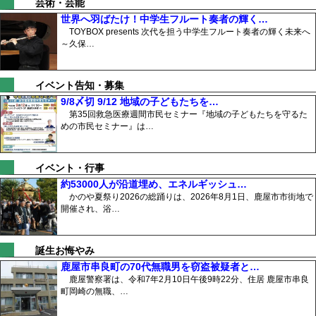
芸術・芸能
世界へ羽ばたけ！中学生フルート奏者の輝く…
TOYBOX presents 次代を担う中学生フルート奏者の輝く未来へ
～久保…
イベント告知・募集
9/8〆切 9/12 地域の子どもたちを…
第35回救急医療週間市民セミナー『地域の子どもたちを守るた
めの市民セミナー』は…
イベント・行事
約53000人が沿道埋め、エネルギッシュ…
かのや夏祭り2026の総踊りは、2026年8月1日、鹿屋市市街地で
開催され、浴…
誕生お悔やみ
鹿屋市串良町の70代無職男を窃盗被疑者と…
鹿屋警察署は、令和7年2月10日午後9時22分、住居 鹿屋市串良
町岡崎の無職、…