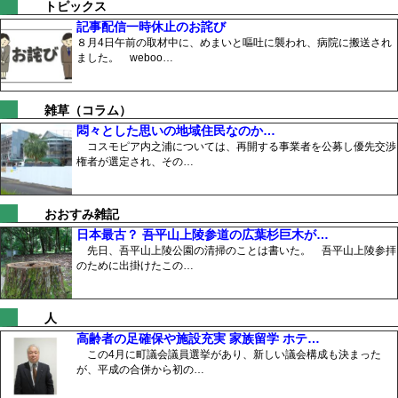
トピックス
記事配信一時休止のお詫び
８月4日午前の取材中に、めまいと嘔吐に襲われ、病院に搬送され
ました。 weboo…
雑草（コラム）
悶々とした思いの地域住民なのか…
コスモピア内之浦については、再開する事業者を公募し優先交渉
権者が選定され、その…
おおすみ雑記
日本最古？ 吾平山上陵参道の広葉杉巨木が…
先日、吾平山上陵公園の清掃のことは書いた。 吾平山上陵参拝
のために出掛けたこの…
人
高齢者の足確保や施設充実 家族留学 ホテ…
この4月に町議会議員選挙があり、新しい議会構成も決まった
が、平成の合併から初の…