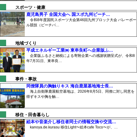
スポーツ・健康
鹿児島男子 全国大会へ 国スポ九州ビーチ…
令和8年度国民スポーツ大会第46回九州ブロック大会 バレーボー
ル競技（ビーチバ…
地域づくり
平成エネルギー工業㈱ 東串良町へ企業版ふ…
企業版ふるさと納税による寄附企業への感謝状贈呈式が、令和8
年7月31日、東串良…
事件・事故
同僚隊員の胸触りキス 海自鹿屋基地海士長…
海上自衛隊鹿屋航空基地は、2026年8月5日、同僚に対し同意を
得ずキスや胸を触…
移住・田舎暮らし
絵本や音楽介し移住者同士の情報交換や交流…
kanoya.de.kurasu 移住Light〜絵本cafe Toco〜が、…