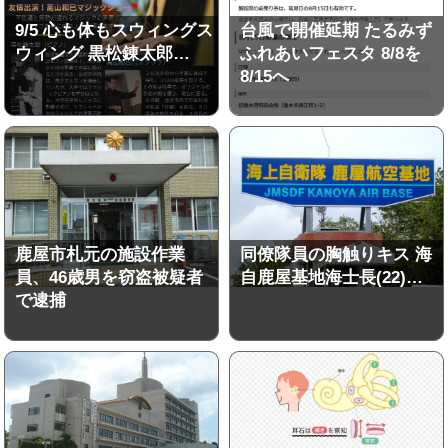
9/5 心も体もスウィングス
台風で開催延期 たるみず
ウィング 黒松錬太郎…
ふれあいフェスタ 8/8を
8/15へ
鹿屋市札元の施設作業
同僚隊員の胸触りキス 海
員、46歳男を窃盗被疑者
自鹿屋基地海士長(22)…
で逮捕