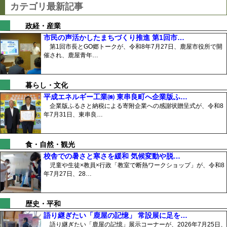
カテゴリ最新記事
政経・産業
市民の声活かしたまちづくり推進 第1回市…
第1回市長とGO郷トークが、令和8年7月27日、鹿屋市役所で開
催され、鹿屋青年…
暮らし・文化
平成エネルギー工業㈱ 東串良町へ企業版ふ…
企業版ふるさと納税による寄附企業への感謝状贈呈式が、令和8
年7月31日、東串良…
食・自然・観光
校舎での暑さと寒さを緩和 気候変動や脱…
児童や生徒×教員×行政「教室で断熱ワークショップ」が、令和8
年7月27日、28…
歴史・平和
語り継ぎたい「鹿屋の記憶」 常設展に足を…
語り継ぎたい「鹿屋の記憶」展示コーナーが、2026年7月25日、