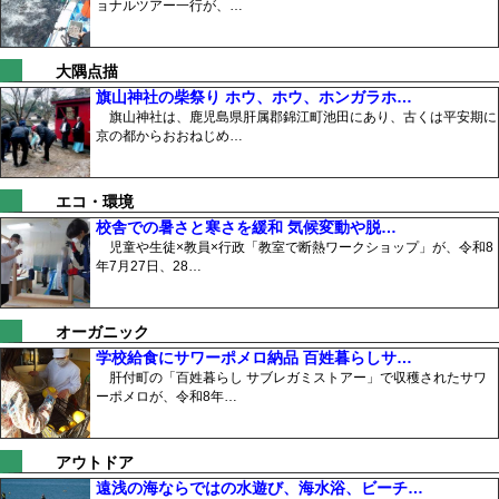
ョナルツアー一行が、…
大隅点描
旗山神社の柴祭り ホウ、ホウ、ホンガラホ…
旗山神社は、鹿児島県肝属郡錦江町池田にあり、古くは平安期に
京の都からおおねじめ…
エコ・環境
校舎での暑さと寒さを緩和 気候変動や脱…
児童や生徒×教員×行政「教室で断熱ワークショップ」が、令和8
年7月27日、28…
オーガニック
学校給食にサワーポメロ納品 百姓暮らしサ…
肝付町の「百姓暮らし サブレガミストアー」で収穫されたサワ
ーポメロが、令和8年…
アウトドア
遠浅の海ならではの水遊び、海水浴、ビーチ…