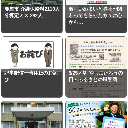
鹿屋市 介護保険料2110人
激しいめまいと嘔吐〜関
分算定ミス 282人…
わってもらった方々に心
から…
記事配信一時休止のお詫
8/25〆切 やしまたろうの
び
日～ふるさとの風景画…