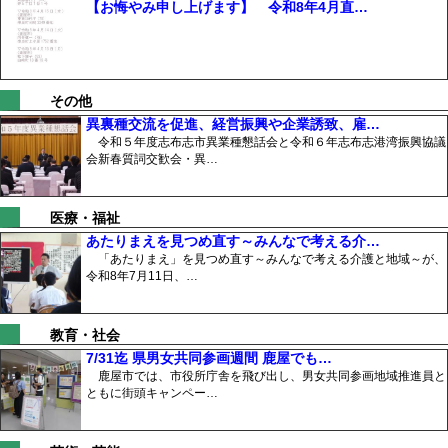
【お悔やみ申し上げます】 令和8年4月直…
その他
異裏種交流を促進、経営振興や企業誘致、雇…
令和５年度志布志市異業種懇話会と令和６年志布志港湾振興協議
会新春質詞交歓会・異…
医療・福祉
あたりまえを見つめ直す～みんなで考える介…
「あたりまえ」を見つめ直す～みんなで考える介護と地域～が、
令和8年7月11日、…
教育・社会
7/31迄 県男女共同参画週間 鹿屋でも…
鹿屋市では、市役所庁舎を飛び出し、男女共同参画地域推進員と
ともに街頭キャンペー…