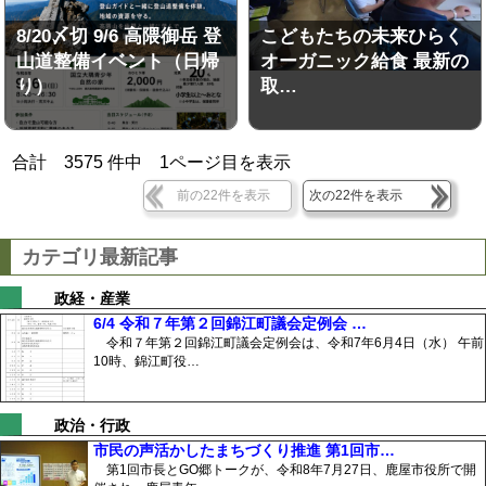
8/20〆切 9/6 高隈御岳 登
こどもたちの未来ひらく
山道整備イベント（日帰
オーガニック給食 最新の
り）
取…
合計
3575
件中
1
ページ目を表示
前の22件を表示
次の22件を表示
カテゴリ最新記事
政経・産業
6/4 令和７年第２回錦江町議会定例会 …
令和７年第２回錦江町議会定例会は、令和7年6月4日（水） 午前
10時、錦江町役…
政治・行政
市民の声活かしたまちづくり推進 第1回市…
第1回市長とGO郷トークが、令和8年7月27日、鹿屋市役所で開