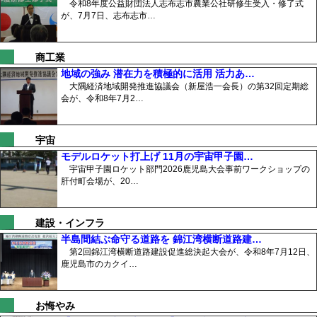
令和8年度公益財団法人志布志市農業公社研修生受入・修了式
が、7月7日、志布志市…
商工業
地域の強み 潜在力を積極的に活用 活力あ…
大隅経済地域開発推進協議会（新屋浩一会長）の第32回定期総
会が、令和8年7月2…
宇宙
モデルロケット打上げ 11月の宇宙甲子園…
宇宙甲子園ロケット部門2026鹿児島大会事前ワークショップの
肝付町会場が、20…
建設・インフラ
半島間結ぶ命守る道路を 錦江湾横断道路建…
第2回錦江湾横断道路建設促進総決起大会が、令和8年7月12日、
鹿児島市のカクイ…
お悔やみ