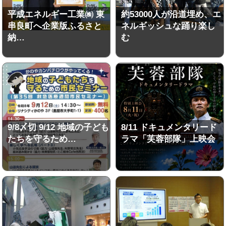
平成エネルギー工業㈱ 東
約53000人が沿道埋め、エ
串良町へ企業版ふるさと
ネルギッシュな踊り楽し
納…
む
9/8〆切 9/12 地域の子ども
8/11 ドキュメンタリード
たちを守るため…
ラマ「芙蓉部隊」上映会