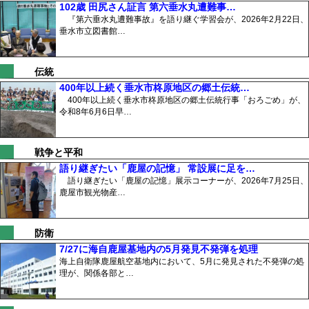
102歳 田尻さん証言 第六垂水丸遭難事…
『第六垂水丸遭難事故』を語り継ぐ学習会が、2026年2月22日、
垂水市立図書館…
伝統
400年以上続く垂水市柊原地区の郷土伝統…
400年以上続く垂水市柊原地区の郷土伝統行事「おろごめ」が、
令和8年6月6日早…
戦争と平和
語り継ぎたい「鹿屋の記憶」 常設展に足を…
語り継ぎたい「鹿屋の記憶」展示コーナーが、2026年7月25日、
鹿屋市観光物産…
防衛
7/27に海自鹿屋基地内の5月発見不発弾を処理
海上自衛隊鹿屋航空基地内において、5月に発見された不発弾の処
理が、関係各部と…