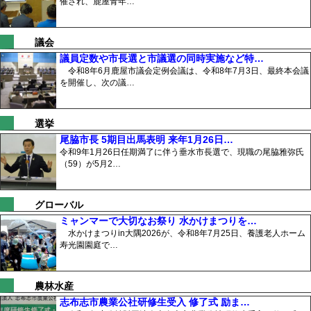
催され、鹿屋青年…
議会
議員定数や市長選と市議選の同時実施など特…
令和8年6月鹿屋市議会定例会議は、令和8年7月3日、最終本会議
を開催し、次の議…
選挙
尾脇市長 5期目出馬表明 来年1月26日…
令和9年1月26日任期満了に伴う垂水市長選で、現職の尾脇雅弥氏
（59）が5月2…
グローバル
ミャンマーで大切なお祭り 水かけまつりを…
水かけまつりin大隅2026が、令和8年7月25日、養護老人ホーム
寿光園園庭で…
農林水産
志布志市農業公社研修生受入 修了式 励ま…