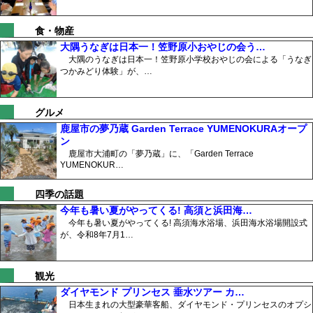
食・物産
大隅うなぎは日本一！笠野原小おやじの会う…
大隅のうなぎは日本一！笠野原小学校おやじの会による「うなぎ
つかみどり体験」が、…
グルメ
鹿屋市の夢乃蔵 Garden Terrace YUMENOKURAオープ
ン
鹿屋市大浦町の「夢乃蔵」に、「Garden Terrace
YUMENOKUR…
四季の話題
今年も暑い夏がやってくる! 高須と浜田海…
今年も暑い夏がやってくる! 高須海水浴場、浜田海水浴場開設式
が、令和8年7月1…
観光
ダイヤモンド プリンセス 垂水ツアー カ…
日本生まれの大型豪華客船、ダイヤモンド・プリンセスのオプシ