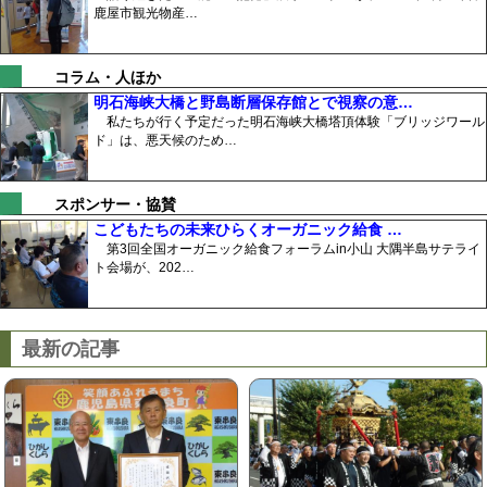
鹿屋市観光物産…
コラム・人ほか
明石海峡大橋と野島断層保存館とで視察の意…
私たちが行く予定だった明石海峡大橋塔頂体験「ブリッジワール
ド」は、悪天候のため…
スポンサー・協賛
こどもたちの未来ひらくオーガニック給食 …
第3回全国オーガニック給食フォーラムin小山 大隅半島サテライ
ト会場が、202…
最新の記事