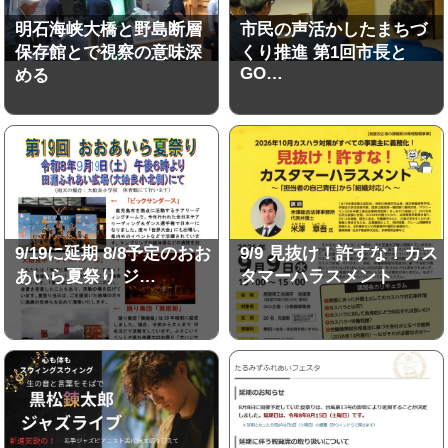
明石海峡大橋と野島断層
市民の声活かしたまちづ
保存館とで視察の意味深
くり推進 第1回市長と
GO…
める
9/19に延期 8/8予定のおお
9/9 見抜け！許すな！カス
あいら夏祭り ジ…
タマーハラスメント