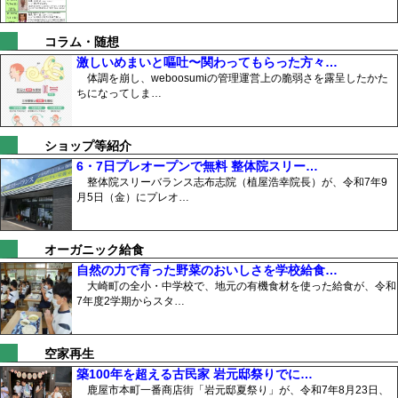
コラム・随想
激しいめまいと嘔吐〜関わってもらった方々…
体調を崩し、weboosumiの管理運営上の脆弱さを露呈したかた
ちになってしま…
ショップ等紹介
6・7日プレオープンで無料 整体院スリー…
整体院スリーバランス志布志院（植屋浩幸院長）が、令和7年9
月5日（金）にプレオ…
オーガニック給食
自然の力で育った野菜のおいしさを学校給食…
大崎町の全小・中学校で、地元の有機食材を使った給食が、令和
7年度2学期からスタ…
空家再生
築100年を超える古民家 岩元邸祭りでに…
鹿屋市本町一番商店街「岩元邸夏祭り」が、令和7年8月23日、