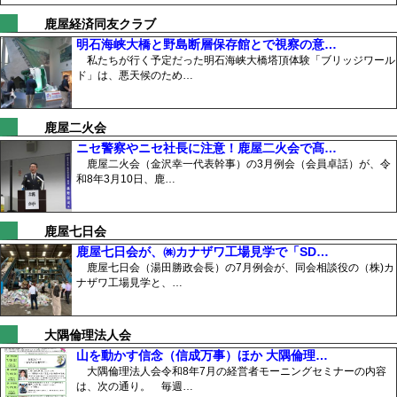
鹿屋経済同友クラブ
明石海峡大橋と野島断層保存館とで視察の意…
私たちが行く予定だった明石海峡大橋塔頂体験「ブリッジワール
ド」は、悪天候のため…
鹿屋二火会
ニセ警察やニセ社長に注意！鹿屋二火会で髙…
鹿屋二火会（金沢幸一代表幹事）の3月例会（会員卓話）が、令
和8年3月10日、鹿…
鹿屋七日会
鹿屋七日会が、㈱カナザワ工場見学で「SD…
鹿屋七日会（湯田勝政会長）の7月例会が、同会相談役の（株)カ
ナザワ工場見学と、…
大隅倫理法人会
山を動かす信念（信成万事）ほか 大隅倫理…
大隅倫理法人会令和8年7月の経営者モーニングセミナーの内容
は、次の通り。 毎週…