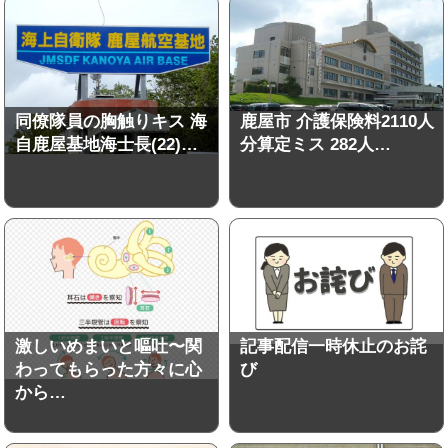
同僚隊員の胸触りキス 海
鹿屋市 介護保険料2110人
自鹿屋基地海士長(22)…
分算定ミス 282人…
激しいめまいと嘔吐〜関
記事配信一時休止のお詫
わってもらった方々に心
び
から…