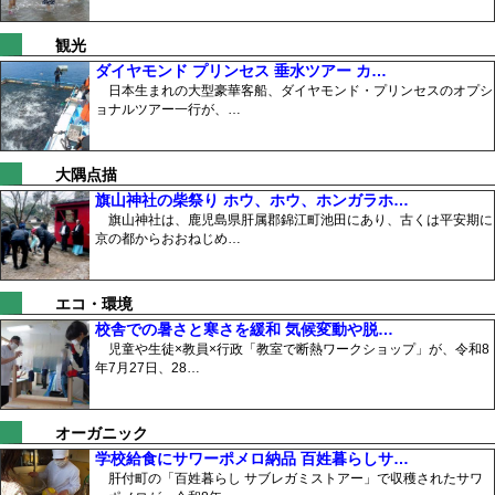
観光
ダイヤモンド プリンセス 垂水ツアー カ…
日本生まれの大型豪華客船、ダイヤモンド・プリンセスのオプシ
ョナルツアー一行が、…
大隅点描
旗山神社の柴祭り ホウ、ホウ、ホンガラホ…
旗山神社は、鹿児島県肝属郡錦江町池田にあり、古くは平安期に
京の都からおおねじめ…
エコ・環境
校舎での暑さと寒さを緩和 気候変動や脱…
児童や生徒×教員×行政「教室で断熱ワークショップ」が、令和8
年7月27日、28…
オーガニック
学校給食にサワーポメロ納品 百姓暮らしサ…
肝付町の「百姓暮らし サブレガミストアー」で収穫されたサワ