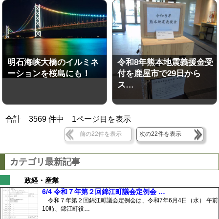
明石海峡大橋のイルミネ
令和8年熊本地震義援金受
ーションを桜島にも！
付を鹿屋市で29日から
ス…
合計
3569
件中
1
ページ目を表示
前の22件を表示
次の22件を表示
カテゴリ最新記事
政経・産業
6/4 令和７年第２回錦江町議会定例会 …
令和７年第２回錦江町議会定例会は、令和7年6月4日（水） 午前
10時、錦江町役…