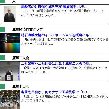
人
高齢者の足確保や施設充実 家族留学 ホテ…
この4月に町議会議員選挙があり、新しい議会構成も決まった
が、平成の合併から初の…
鹿屋経済同友クラブ
明石海峡大橋のイルミネーションを桜島にも…
明石海峡大橋は、世界で初めて光の色を自在に演出できる照明器
具をケーブルに設置し…
鹿屋二火会
ニセ警察やニセ社長に注意！鹿屋二火会で髙…
鹿屋二火会（金沢幸一代表幹事）の3月例会（会員卓話）が、令
和8年3月10日、鹿…
鹿屋七日会
鹿屋七日会が、㈱カナザワ工場見学で「SD…
鹿屋七日会（湯田勝政会長）の7月例会が、同会相談役の（株)カ
ナザワ工場見学と、…