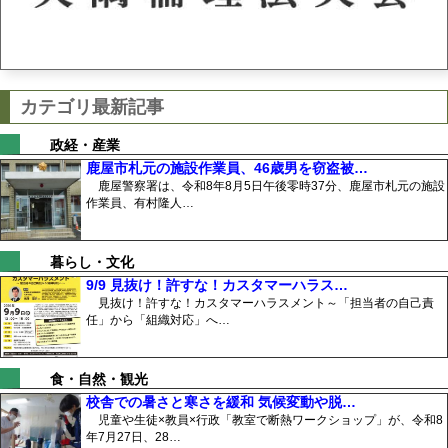
カテゴリ最新記事
政経・産業
鹿屋市札元の施設作業員、46歳男を窃盗被…
鹿屋警察署は、令和8年8月5日午後零時37分、鹿屋市札元の施設
作業員、有村隆人…
暮らし・文化
9/9 見抜け！許すな！カスタマーハラス…
見抜け！許すな！カスタマーハラスメント～「担当者の自己責
任」から「組織対応」へ…
食・自然・観光
校舎での暑さと寒さを緩和 気候変動や脱…
児童や生徒×教員×行政「教室で断熱ワークショップ」が、令和8
年7月27日、28…