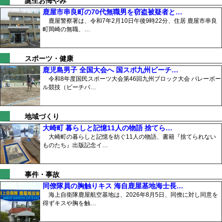
誕生お悔やみ
鹿屋市串良町の70代無職男を窃盗被疑者と…
鹿屋警察署は、令和7年2月10日午後9時22分、住居 鹿屋市串良
町岡崎の無職、…
スポーツ・健康
鹿児島男子 全国大会へ 国スポ九州ビーチ…
令和8年度国民スポーツ大会第46回九州ブロック大会 バレーボー
ル競技（ビーチバ…
地域づくり
大崎町 暮らしと記憶11人の物語 捨てら…
大崎町の暮らしと記憶を紡ぐ11人の物語、書籍『捨てられない
ものたち』出版記念イ…
事件・事故
同僚隊員の胸触りキス 海自鹿屋基地海士長…
海上自衛隊鹿屋航空基地は、2026年8月5日、同僚に対し同意を
得ずキスや胸を触…