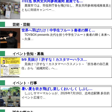
7/31迄 県男女共同参画週間 鹿屋でも…
鹿屋市では、市役所庁舎を飛び出し、男女共同参画地域推進員と
ともに街頭キャンペー…
芸術・芸能
世界へ羽ばたけ！中学生フルート奏者の輝く…
TOYBOX presents 次代を担う中学生フルート奏者の輝く未来へ
～久保…
イベント告知・募集
9/9 見抜け！許すな！カスタマーハラス…
見抜け！許すな！カスタマーハラスメント～「担当者の自己責
任」から「組織対応」へ…
イベント・行事
暑い夏を吹き飛ばし楽しくおいしく しぶし…
しぶしサマーマルシェが、2026年7月19日、志布志駅隣 多目的
イベント広場で…