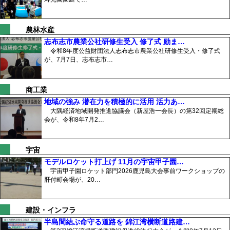
農林水産
志布志市農業公社研修生受入 修了式 励ま…
令和8年度公益財団法人志布志市農業公社研修生受入・修了式
が、7月7日、志布志市…
商工業
地域の強み 潜在力を積極的に活用 活力あ…
大隅経済地域開発推進協議会（新屋浩一会長）の第32回定期総
会が、令和8年7月2…
宇宙
モデルロケット打上げ 11月の宇宙甲子園…
宇宙甲子園ロケット部門2026鹿児島大会事前ワークショップの
肝付町会場が、20…
建設・インフラ
半島間結ぶ命守る道路を 錦江湾横断道路建…