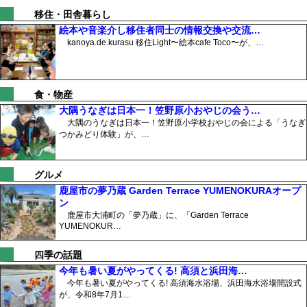
移住・田舎暮らし
絵本や音楽介し移住者同士の情報交換や交流…
kanoya.de.kurasu 移住Light〜絵本cafe Toco〜が、…
食・物産
大隅うなぎは日本一！笠野原小おやじの会う…
大隅のうなぎは日本一！笠野原小学校おやじの会による「うなぎ
つかみどり体験」が、…
グルメ
鹿屋市の夢乃蔵 Garden Terrace YUMENOKURAオープ
ン
鹿屋市大浦町の「夢乃蔵」に、「Garden Terrace
YUMENOKUR…
四季の話題
今年も暑い夏がやってくる! 高須と浜田海…
今年も暑い夏がやってくる! 高須海水浴場、浜田海水浴場開設式
が、令和8年7月1…