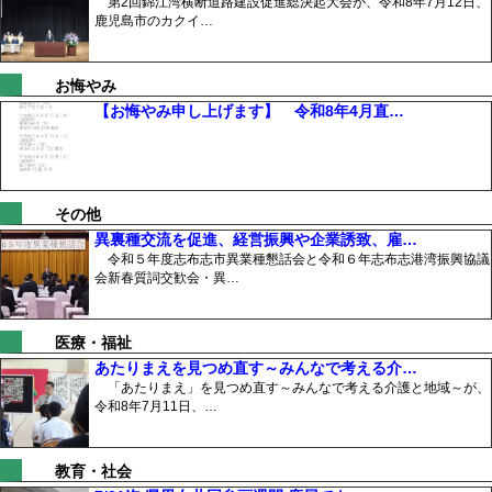
第2回錦江湾横断道路建設促進総決起大会が、令和8年7月12日、
鹿児島市のカクイ…
お悔やみ
【お悔やみ申し上げます】 令和8年4月直…
その他
異裏種交流を促進、経営振興や企業誘致、雇…
令和５年度志布志市異業種懇話会と令和６年志布志港湾振興協議
会新春質詞交歓会・異…
医療・福祉
あたりまえを見つめ直す～みんなで考える介…
「あたりまえ」を見つめ直す～みんなで考える介護と地域～が、
令和8年7月11日、…
教育・社会