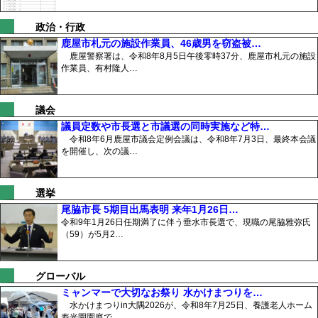
政治・行政
鹿屋市札元の施設作業員、46歳男を窃盗被…
鹿屋警察署は、令和8年8月5日午後零時37分、鹿屋市札元の施設
作業員、有村隆人…
議会
議員定数や市長選と市議選の同時実施など特…
令和8年6月鹿屋市議会定例会議は、令和8年7月3日、最終本会議
を開催し、次の議…
選挙
尾脇市長 5期目出馬表明 来年1月26日…
令和9年1月26日任期満了に伴う垂水市長選で、現職の尾脇雅弥氏
（59）が5月2…
グローバル
ミャンマーで大切なお祭り 水かけまつりを…
水かけまつりin大隅2026が、令和8年7月25日、養護老人ホーム
寿光園園庭で…