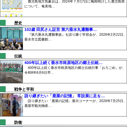
鹿児島地方気象台は、2024年７月17日に梅雨明けした鹿児島県
について、奄美地…
歴史
102歳 田尻さん証言 第六垂水丸遭難事…
『第六垂水丸遭難事故』を語り継ぐ学習会が、2026年2月22日、
垂水市立図書館…
伝統
400年以上続く垂水市柊原地区の郷土伝統…
400年以上続く垂水市柊原地区の郷土伝統行事「おろごめ」が、
令和8年6月6日早…
戦争と平和
語り継ぎたい「鹿屋の記憶」 常設展に足を…
語り継ぎたい「鹿屋の記憶」展示コーナーが、2026年7月25日、
鹿屋市観光物産…
防衛