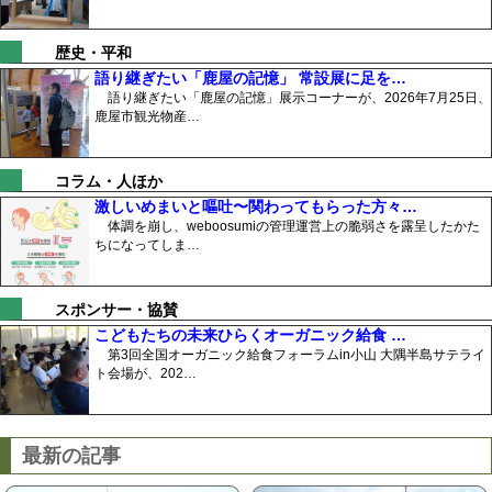
歴史・平和
語り継ぎたい「鹿屋の記憶」 常設展に足を…
語り継ぎたい「鹿屋の記憶」展示コーナーが、2026年7月25日、
鹿屋市観光物産…
コラム・人ほか
激しいめまいと嘔吐〜関わってもらった方々…
体調を崩し、weboosumiの管理運営上の脆弱さを露呈したかた
ちになってしま…
スポンサー・協賛
こどもたちの未来ひらくオーガニック給食 …
第3回全国オーガニック給食フォーラムin小山 大隅半島サテライ
ト会場が、202…
最新の記事