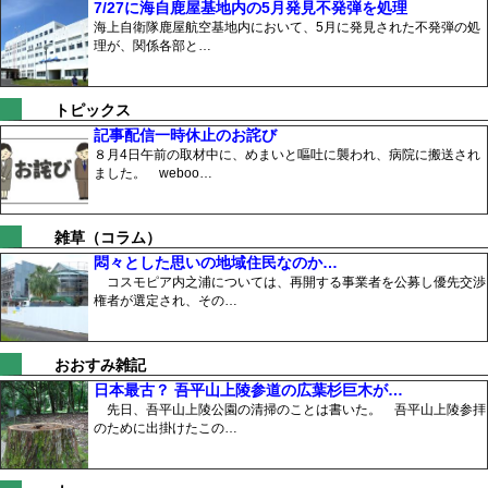
7/27に海自鹿屋基地内の5月発見不発弾を処理
海上自衛隊鹿屋航空基地内において、5月に発見された不発弾の処
理が、関係各部と…
トピックス
記事配信一時休止のお詫び
８月4日午前の取材中に、めまいと嘔吐に襲われ、病院に搬送され
ました。 weboo…
雑草（コラム）
悶々とした思いの地域住民なのか…
コスモピア内之浦については、再開する事業者を公募し優先交渉
権者が選定され、その…
おおすみ雑記
日本最古？ 吾平山上陵参道の広葉杉巨木が…
先日、吾平山上陵公園の清掃のことは書いた。 吾平山上陵参拝
のために出掛けたこの…