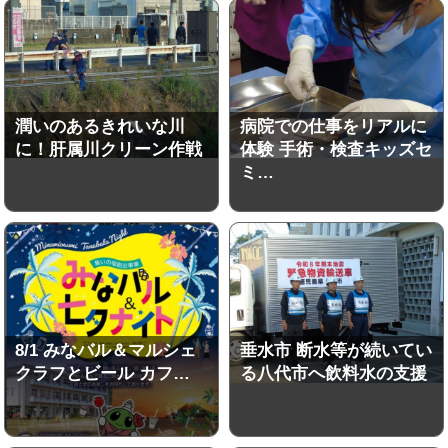
潤いのあるきれいな川
病院での仕事をリアルに
に！肝属川クリーン作戦
体験 手術・検査キッズセ
ミ…
8/1 みなバル＆マルシェ
垂水市 断水等が続いてい
クラフとビール カフ…
る八代市へ飲料水の支援