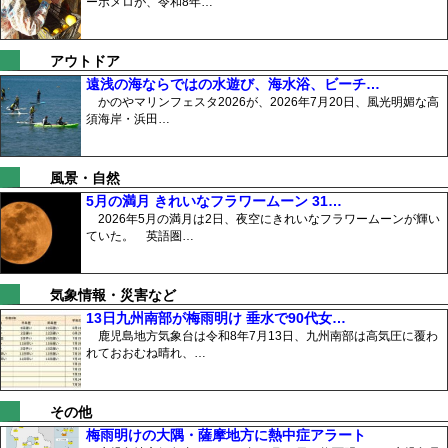
ーポメロが、令和8年…
アウトドア
遠浅の海ならではの水遊び、海水浴、ビーチ…
かのやマリンフェスタ2026が、2026年7月20日、風光明媚な高
須海岸・浜田…
風景・自然
5月の満月 きれいなフラワームーン 31…
2026年5月の満月は2日、夜空にきれいなフラワームーンが輝い
ていた。 英語圏…
気象情報・災害など
13日九州南部が梅雨明け 垂水で90代女…
鹿児島地方気象台は令和8年7月13日、九州南部は高気圧に覆わ
れておおむね晴れ、…
その他
梅雨明けの大隅・薩摩地方に熱中症アラート