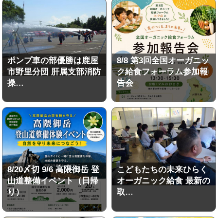
ポンプ車の部優勝は鹿屋
8/8 第3回全国オーガニッ
市野里分団 肝属支部消防
ク給食フォーラム参加報
操…
告会
8/20〆切 9/6 高隈御岳 登
こどもたちの未来ひらく
山道整備イベント（日帰
オーガニック給食 最新の
り）
取…