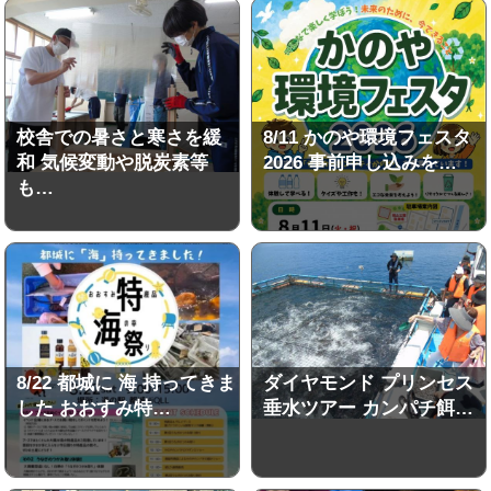
校舎での暑さと寒さを緩
8/11 かのや環境フェスタ
和 気候変動や脱炭素等
2026 事前申し込みを…
も…
8/22 都城に 海 持ってきま
ダイヤモンド プリンセス
した おおすみ特…
垂水ツアー カンパチ餌…