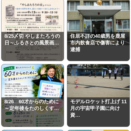
8/25〆切 やしまたろうの
住居不詳の40歳男を鹿屋
日～ふるさとの風景画…
市内飲食店で傷害により
逮捕
8/26 60才からのために
モデルロケット打上げ 11
～定年後をたのしくす…
月の宇宙甲子園に向け
資…