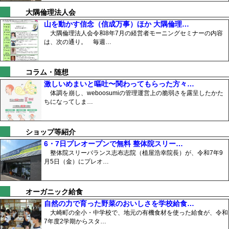
大隅倫理法人会
山を動かす信念（信成万事）ほか 大隅倫理…
大隅倫理法人会令和8年7月の経営者モーニングセミナーの内容
は、次の通り。 毎週…
コラム・随想
激しいめまいと嘔吐〜関わってもらった方々…
体調を崩し、weboosumiの管理運営上の脆弱さを露呈したかた
ちになってしま…
ショップ等紹介
6・7日プレオープンで無料 整体院スリー…
整体院スリーバランス志布志院（植屋浩幸院長）が、令和7年9
月5日（金）にプレオ…
オーガニック給食
自然の力で育った野菜のおいしさを学校給食…
大崎町の全小・中学校で、地元の有機食材を使った給食が、令和
7年度2学期からスタ…