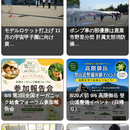
モデルロケット打上げ 11
ポンプ車の部優勝は鹿屋
月の宇宙甲子園に向け
市野里分団 肝属支部消防
資…
操…
8/8 第3回全国オーガニッ
8/20〆切 9/6 高隈御岳 登
ク給食フォーラム参加報
山道整備イベント（日帰
告会
り）