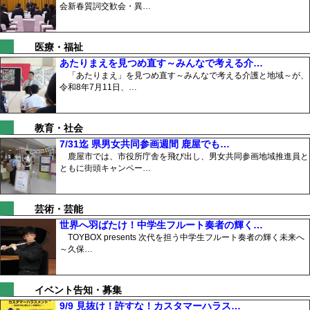
会新春質詞交歓会・異…
医療・福祉
あたりまえを見つめ直す～みんなで考える介…
「あたりまえ」を見つめ直す～みんなで考える介護と地域～が、
令和8年7月11日、…
教育・社会
7/31迄 県男女共同参画週間 鹿屋でも…
鹿屋市では、市役所庁舎を飛び出し、男女共同参画地域推進員と
ともに街頭キャンペー…
芸術・芸能
世界へ羽ばたけ！中学生フルート奏者の輝く…
TOYBOX presents 次代を担う中学生フルート奏者の輝く未来へ
～久保…
イベント告知・募集
9/9 見抜け！許すな！カスタマーハラス…