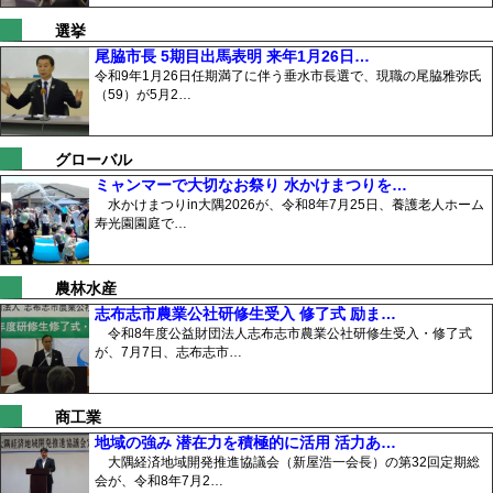
選挙
尾脇市長 5期目出馬表明 来年1月26日…
令和9年1月26日任期満了に伴う垂水市長選で、現職の尾脇雅弥氏
（59）が5月2…
グローバル
ミャンマーで大切なお祭り 水かけまつりを…
水かけまつりin大隅2026が、令和8年7月25日、養護老人ホーム
寿光園園庭で…
農林水産
志布志市農業公社研修生受入 修了式 励ま…
令和8年度公益財団法人志布志市農業公社研修生受入・修了式
が、7月7日、志布志市…
商工業
地域の強み 潜在力を積極的に活用 活力あ…
大隅経済地域開発推進協議会（新屋浩一会長）の第32回定期総
会が、令和8年7月2…