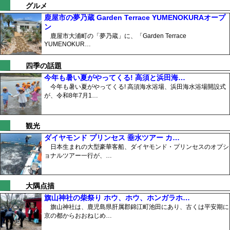
グルメ
鹿屋市の夢乃蔵 Garden Terrace YUMENOKURAオープ
ン
鹿屋市大浦町の「夢乃蔵」に、「Garden Terrace
YUMENOKUR…
四季の話題
今年も暑い夏がやってくる! 高須と浜田海…
今年も暑い夏がやってくる! 高須海水浴場、浜田海水浴場開設式
が、令和8年7月1…
観光
ダイヤモンド プリンセス 垂水ツアー カ…
日本生まれの大型豪華客船、ダイヤモンド・プリンセスのオプシ
ョナルツアー一行が、…
大隅点描
旗山神社の柴祭り ホウ、ホウ、ホンガラホ…
旗山神社は、鹿児島県肝属郡錦江町池田にあり、古くは平安期に
京の都からおおねじめ…