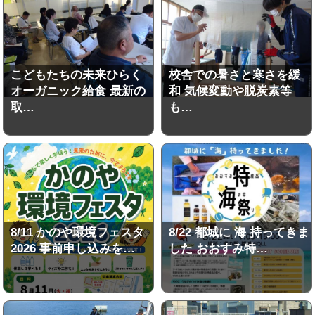
こどもたちの未来ひらく
校舎での暑さと寒さを緩
オーガニック給食 最新の
和 気候変動や脱炭素等
取…
も…
8/11 かのや環境フェスタ
8/22 都城に 海 持ってきま
2026 事前申し込みを…
した おおすみ特…