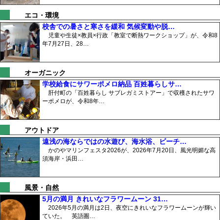
エコ・環境
校舎での暑さと寒さを緩和 気候変動や脱…
児童や生徒×教員×行政「教室で断熱ワークショップ」が、令和8
年7月27日、28…
オーガニック
学校給食にサワーポメロ納品 百姓暮らしサ…
肝付町の「百姓暮らし サブレガミストアー」で収穫されたサワ
ーポメロが、令和8年…
アウトドア
遠浅の海ならではの水遊び、海水浴、ビーチ…
かのやマリンフェスタ2026が、2026年7月20日、風光明媚な高
須海岸・浜田…
風景・自然
5月の満月 きれいなフラワームーン 31…
2026年5月の満月は2日、夜空にきれいなフラワームーンが輝い
ていた。 英語圏…