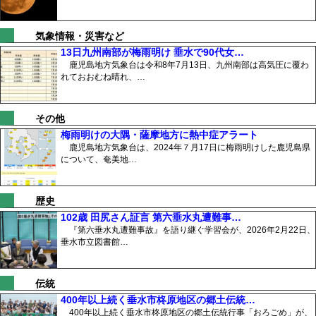
気象情報・災害など
13日九州南部が梅雨明け 垂水で90代女…
鹿児島地方気象台は令和8年7月13日、九州南部は高気圧に覆わ
れておおむね晴れ、…
その他
梅雨明けの大隅・薩摩地方に熱中症アラート
鹿児島地方気象台は、2024年７月17日に梅雨明けした鹿児島県
について、奄美地…
歴史
102歳 田尻さん証言 第六垂水丸遭難事…
『第六垂水丸遭難事故』を語り継ぐ学習会が、2026年2月22日、
垂水市立図書館…
伝統
400年以上続く垂水市柊原地区の郷土伝統…
400年以上続く垂水市柊原地区の郷土伝統行事「おろごめ」が、