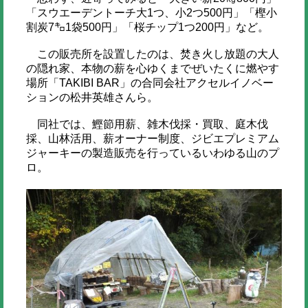
「スウエーデントーチ大1つ、小2つ500円」「樫小
割炭7㌔1袋500円」「桜チップ1つ200円」など。
この販売所を設置したのは、焚き火し放題の大人
の隠れ家、本物の薪を心ゆくまでぜいたくに燃やす
場所「TAKIBI BAR」の合同会社アクセルイノベー
ションの松井英雄さんら。
同社では、鰹節用薪、雑木伐採・買取、庭木伐
採、山林活用、薪オーナー制度、ジビエプレミアム
ジャーキーの製造販売を行っているいわゆる山のプ
ロ。