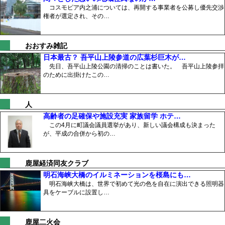
コスモピア内之浦については、再開する事業者を公募し優先交渉
権者が選定され、その…
おおすみ雑記
日本最古？ 吾平山上陵参道の広葉杉巨木が…
先日、吾平山上陵公園の清掃のことは書いた。 吾平山上陵参拝
のために出掛けたこの…
人
高齢者の足確保や施設充実 家族留学 ホテ…
この4月に町議会議員選挙があり、新しい議会構成も決まった
が、平成の合併から初の…
鹿屋経済同友クラブ
明石海峡大橋のイルミネーションを桜島にも…
明石海峡大橋は、世界で初めて光の色を自在に演出できる照明器
具をケーブルに設置し…
鹿屋二火会