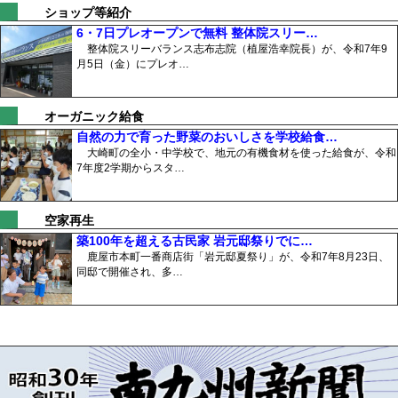
ショップ等紹介
6・7日プレオープンで無料 整体院スリー…
整体院スリーバランス志布志院（植屋浩幸院長）が、令和7年9
月5日（金）にプレオ…
オーガニック給食
自然の力で育った野菜のおいしさを学校給食…
大崎町の全小・中学校で、地元の有機食材を使った給食が、令和
7年度2学期からスタ…
空家再生
築100年を超える古民家 岩元邸祭りでに…
鹿屋市本町一番商店街「岩元邸夏祭り」が、令和7年8月23日、
同邸で開催され、多…