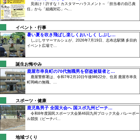
見抜け！許すな！カスタマーハラスメント～「担当者の自己責
任」から「組織対応」へ…
イベント・行事
暑い夏を吹き飛ばし楽しくおいしく しぶし…
しぶしサマーマルシェが、2026年7月19日、志布志駅隣 多目的
イベント広場で…
誕生お悔やみ
鹿屋市串良町の70代無職男を窃盗被疑者と…
鹿屋警察署は、令和7年2月10日午後9時22分、住居 鹿屋市串良
町岡崎の無職、…
スポーツ・健康
鹿児島男子 全国大会へ 国スポ九州ビーチ…
令和8年度国民スポーツ大会第46回九州ブロック大会 バレーボー
ル競技（ビーチバ…
地域づくり