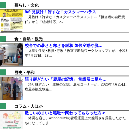
暮らし・文化
9/9 見抜け！許すな！カスタマーハラス…
見抜け！許すな！カスタマーハラスメント～「担当者の自己責
任」から「組織対応」へ…
食・自然・観光
校舎での暑さと寒さを緩和 気候変動や脱…
児童や生徒×教員×行政「教室で断熱ワークショップ」が、令和8
年7月27日、28…
歴史・平和
語り継ぎたい「鹿屋の記憶」 常設展に足を…
語り継ぎたい「鹿屋の記憶」展示コーナーが、2026年7月25日、
鹿屋市観光物産…
コラム・人ほか
激しいめまいと嘔吐〜関わってもらった方々…
体調を崩し、weboosumiの管理運営上の脆弱さを露呈したかた
ちになってしま…