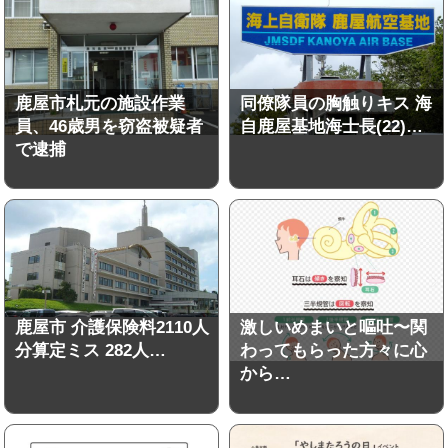
鹿屋市札元の施設作業
同僚隊員の胸触りキス 海
員、46歳男を窃盗被疑者
自鹿屋基地海士長(22)…
で逮捕
鹿屋市 介護保険料2110人
激しいめまいと嘔吐〜関
分算定ミス 282人…
わってもらった方々に心
から…