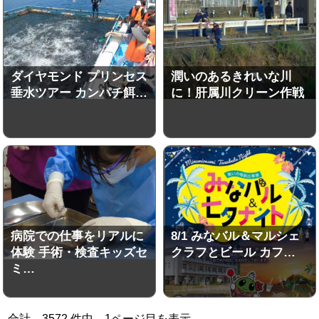
ダイヤモンド プリンセス
潤いのあるきれいな川
垂水ツアー カンパチ餌…
に！肝属川クリーン作戦
病院での仕事をリアルに
8/1 みなバル＆マルシェ
体験 手術・検査キッズセ
クラフとビール カフ…
ミ…
合計
3572
件中
1
ページ目を表示