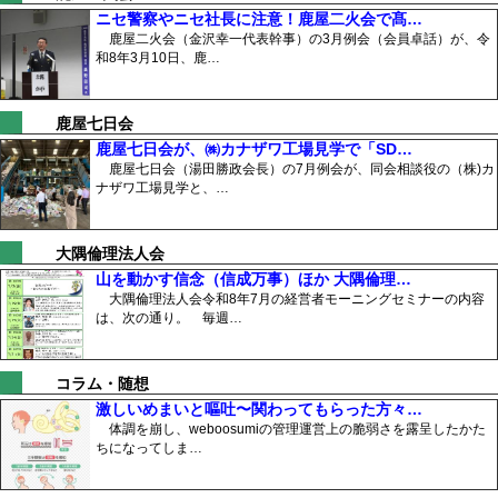
ニセ警察やニセ社長に注意！鹿屋二火会で髙…
鹿屋二火会（金沢幸一代表幹事）の3月例会（会員卓話）が、令
和8年3月10日、鹿…
鹿屋七日会
鹿屋七日会が、㈱カナザワ工場見学で「SD…
鹿屋七日会（湯田勝政会長）の7月例会が、同会相談役の（株)カ
ナザワ工場見学と、…
大隅倫理法人会
山を動かす信念（信成万事）ほか 大隅倫理…
大隅倫理法人会令和8年7月の経営者モーニングセミナーの内容
は、次の通り。 毎週…
コラム・随想
激しいめまいと嘔吐〜関わってもらった方々…
体調を崩し、weboosumiの管理運営上の脆弱さを露呈したかた
ちになってしま…