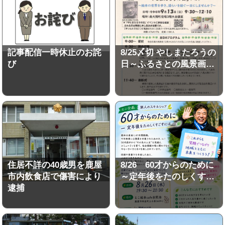
記事配信一時休止のお詫
8/25〆切 やしまたろうの
び
日～ふるさとの風景画…
住居不詳の40歳男を鹿屋
8/26 60才からのために
市内飲食店で傷害により
～定年後をたのしくす…
逮捕