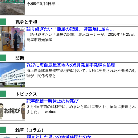
令和8年6月6日早…
戦争と平和
語り継ぎたい「鹿屋の記憶」 常設展に足を…
語り継ぎたい「鹿屋の記憶」展示コーナーが、2026年7月25日、
鹿屋市観光物産…
防衛
7/27に海自鹿屋基地内の5月発見不発弾を処理
海上自衛隊鹿屋航空基地内において、5月に発見された不発弾の処
理が、関係各部と…
トピックス
記事配信一時休止のお詫び
８月4日午前の取材中に、めまいと嘔吐に襲われ、病院に搬送され
ました。 weboo…
雑草（コラム）
悶々とした思いの地域住民なのか…