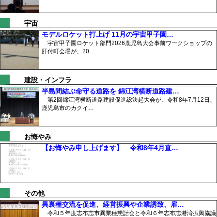
宇宙
モデルロケット打上げ 11月の宇宙甲子園…
宇宙甲子園ロケット部門2026鹿児島大会事前ワークショップの
肝付町会場が、20…
建設・インフラ
半島間結ぶ命守る道路を 錦江湾横断道路建…
第2回錦江湾横断道路建設促進総決起大会が、令和8年7月12日、
鹿児島市のカクイ…
お悔やみ
【お悔やみ申し上げます】 令和8年4月直…
その他
異裏種交流を促進、経営振興や企業誘致、雇…
令和５年度志布志市異業種懇話会と令和６年志布志港湾振興協議