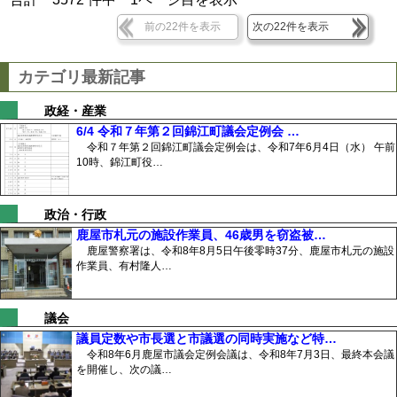
前の22件を表示
次の22件を表示
カテゴリ最新記事
政経・産業
6/4 令和７年第２回錦江町議会定例会 …
令和７年第２回錦江町議会定例会は、令和7年6月4日（水） 午前
10時、錦江町役…
政治・行政
鹿屋市札元の施設作業員、46歳男を窃盗被…
鹿屋警察署は、令和8年8月5日午後零時37分、鹿屋市札元の施設
作業員、有村隆人…
議会
議員定数や市長選と市議選の同時実施など特…
令和8年6月鹿屋市議会定例会議は、令和8年7月3日、最終本会議
を開催し、次の議…