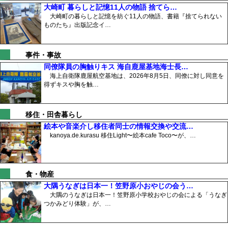
大崎町 暮らしと記憶11人の物語 捨てら…
大崎町の暮らしと記憶を紡ぐ11人の物語、書籍『捨てられない
ものたち』出版記念イ…
事件・事故
同僚隊員の胸触りキス 海自鹿屋基地海士長…
海上自衛隊鹿屋航空基地は、2026年8月5日、同僚に対し同意を
得ずキスや胸を触…
移住・田舎暮らし
絵本や音楽介し移住者同士の情報交換や交流…
kanoya.de.kurasu 移住Light〜絵本cafe Toco〜が、…
食・物産
大隅うなぎは日本一！笠野原小おやじの会う…
大隅のうなぎは日本一！笠野原小学校おやじの会による「うなぎ
つかみどり体験」が、…