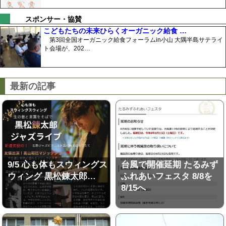
スポンサー・協賛
こどもたちの未来ひらくオーガニック給食 …
第3回全国オーガニック給食フォーラムin小山 大隅半島サテライ
ト会場が、202…
最新の記事
9/5 心も体もスウィングス
台風で開催延期 たるみず
ウィング 黒松錬太郎…
ふれあいフェスタ 8/8を
8/15へ