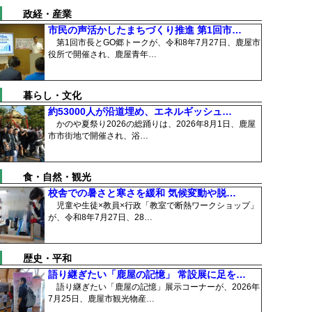
政経・産業
市民の声活かしたまちづくり推進 第1回市…
第1回市長とGO郷トークが、令和8年7月27日、鹿屋市
役所で開催され、鹿屋青年…
暮らし・文化
約53000人が沿道埋め、エネルギッシュ…
かのや夏祭り2026の総踊りは、2026年8月1日、鹿屋
市市街地で開催され、浴…
食・自然・観光
校舎での暑さと寒さを緩和 気候変動や脱…
児童や生徒×教員×行政「教室で断熱ワークショップ」
が、令和8年7月27日、28…
歴史・平和
語り継ぎたい「鹿屋の記憶」 常設展に足を…
語り継ぎたい「鹿屋の記憶」展示コーナーが、2026年
7月25日、鹿屋市観光物産…