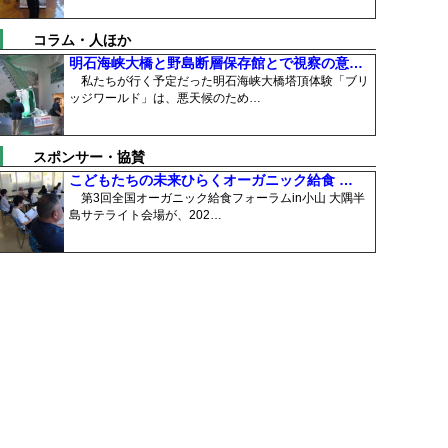
コラム・人ほか
明石海峡大橋と野島断層保存館とで視察の意…
私たちが行く予定だった明石海峡大橋塔頂体験「ブリ
ッジワールド」は、悪天候のため…
スポンサー・協賛
こどもたちの未来ひらくオーガニック給食 …
第3回全国オーガニック給食フォーラムin小山 大隅半
島サテライト会場が、202…