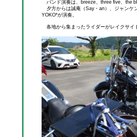
バンド演奏は、breeze、three five、the bl
夕方からは誠庵（Say・an）、ジャンケ
YOKO*が演奏。
各地から集まったライダーがレイクサイ