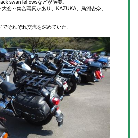
ack swan fellowsなどが演奏。
ン大会～集合写真があり、KAZUKA、鳥淵杏奈、
ドでそれぞれ交流を深めていた。