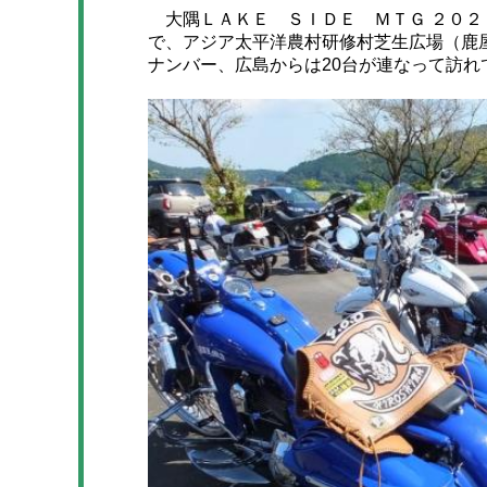
大隅ＬＡＫＥ ＳＩＤＥ ＭＴＧ ２０２５
で、アジア太平洋農村研修村芝生広場（鹿屋
ナンバー、広島からは20台が連なって訪れ