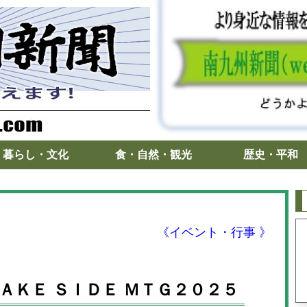
暮らし・文化
食・自然・観光
歴史・平和
《イベント・行事 》
ＡＫＥ ＳＩＤＥ ＭＴＧ２０２５