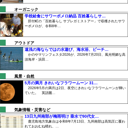
オーガニック
学校給食にサワーポメロ納品 百姓暮らしサ…
肝付町の「百姓暮らし サブレガミストアー」で収穫されたサワ
ーポメロが、令和8年…
アウトドア
遠浅の海ならではの水遊び、海水浴、ビーチ…
かのやマリンフェスタ2026が、2026年7月20日、風光明媚な高
須海岸・浜田…
風景・自然
5月の満月 きれいなフラワームーン 31…
2026年5月の満月は2日、夜空にきれいなフラワームーンが輝い
ていた。 英語圏…
気象情報・災害など
13日九州南部が梅雨明け 垂水で90代女…
鹿児島地方気象台は令和8年7月13日、九州南部は高気圧に覆わ
れておおむね晴れ、…