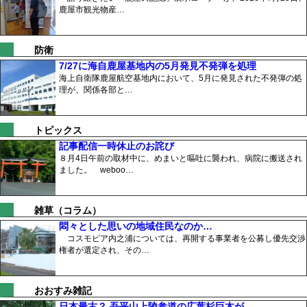
鹿屋市観光物産…
防衛
7/27に海自鹿屋基地内の5月発見不発弾を処理
海上自衛隊鹿屋航空基地内において、5月に発見された不発弾の処
理が、関係各部と…
トピックス
記事配信一時休止のお詫び
８月4日午前の取材中に、めまいと嘔吐に襲われ、病院に搬送され
ました。 weboo…
雑草（コラム）
悶々とした思いの地域住民なのか…
コスモピア内之浦については、再開する事業者を公募し優先交渉
権者が選定され、その…
おおすみ雑記
日本最古？ 吾平山上陵参道の広葉杉巨木が…