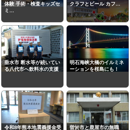
体験 手術・検査キッズセ
クラフとビール カフ…
ミ…
垂水市 断水等が続いてい
明石海峡大橋のイルミネ
る八代市へ飲料水の支援
ーションを桜島にも！
令和8年熊本地震義援金受
曽於市と鹿屋市の無職