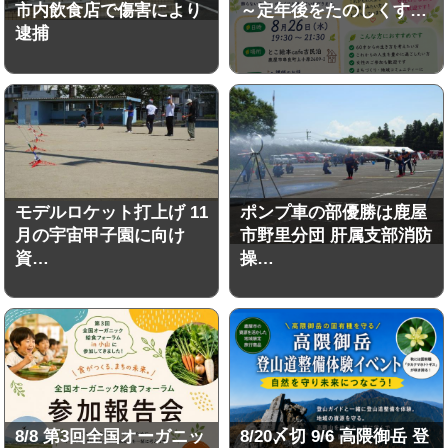
市内飲食店で傷害により
～定年後をたのしくす…
逮捕
モデルロケット打上げ 11
ポンプ車の部優勝は鹿屋
月の宇宙甲子園に向け
市野里分団 肝属支部消防
資…
操…
8/8 第3回全国オーガニッ
8/20〆切 9/6 高隈御岳 登