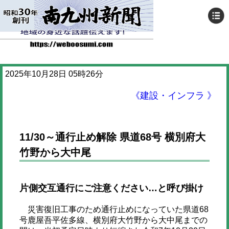
2025年10月28日 05時26分
《建設・インフラ 》
11/30～通行止め解除 県道68号 横別府大
竹野から大中尾
片側交互通行にご注意ください…と呼び掛け
災害復旧工事のため通行止めになっていた県道68
号鹿屋吾平佐多線、横別府大竹野から大中尾までの