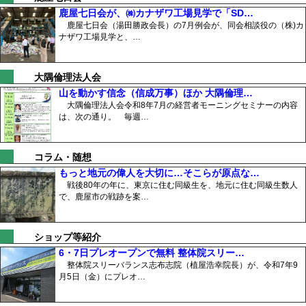
鹿屋七日会が、㈱カナザワ工場見学で「SD…
鹿屋七日会（湯田勝政会長）の7月例会が、同会相談役の（株)カ
ナザワ工場見学と、…
大隅倫理法人会
山を動かす信念（信成万事）ほか 大隅倫理…
大隅倫理法人会令和8年7月の経営者モーニングセミナーの内容
は、次の通り。 毎週…
コラム・随想
もっと地元の偉人を大切に…そこらが原点な…
戦後80年の年に、東京に住む同級生を、地元に住む同級生数人
で、鹿屋市の戦跡を案…
ショップ等紹介
6・7日プレオープンで無料 整体院スリー…
整体院スリーバランス志布志院（植屋浩幸院長）が、令和7年9
月5日（金）にプレオ…