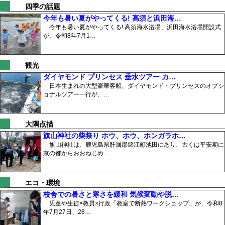
四季の話題
今年も暑い夏がやってくる! 高須と浜田海…
今年も暑い夏がやってくる! 高須海水浴場、浜田海水浴場開設式
が、令和8年7月1…
観光
ダイヤモンド プリンセス 垂水ツアー カ…
日本生まれの大型豪華客船、ダイヤモンド・プリンセスのオプシ
ョナルツアー一行が、…
大隅点描
旗山神社の柴祭り ホウ、ホウ、ホンガラホ…
旗山神社は、鹿児島県肝属郡錦江町池田にあり、古くは平安期に
京の都からおおねじめ…
エコ・環境
校舎での暑さと寒さを緩和 気候変動や脱…
児童や生徒×教員×行政「教室で断熱ワークショップ」が、令和8
年7月27日、28…