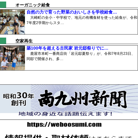
オーガニック給食
自然の力で育った野菜のおいしさを学校給食…
大崎町の全小・中学校で、地元の有機食材を使った給食が、令和
7年度2学期からスタ…
空家再生
築100年を超える古民家 岩元邸祭りでに…
鹿屋市本町一番商店街「岩元邸夏祭り」が、令和7年8月23日、
同邸で開催され、多…