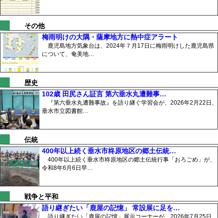
その他
梅雨明けの大隅・薩摩地方に熱中症アラート
鹿児島地方気象台は、2024年７月17日に梅雨明けした鹿児島県
について、奄美地…
歴史
102歳 田尻さん証言 第六垂水丸遭難事…
『第六垂水丸遭難事故』を語り継ぐ学習会が、2026年2月22日、
垂水市立図書館…
伝統
400年以上続く垂水市柊原地区の郷土伝統…
400年以上続く垂水市柊原地区の郷土伝統行事「おろごめ」が、
令和8年6月6日早…
戦争と平和
語り継ぎたい「鹿屋の記憶」 常設展に足を…
語り継ぎたい「鹿屋の記憶」展示コーナーが、2026年7月25日、