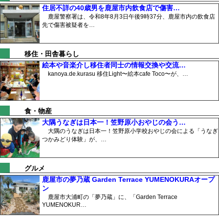
住居不詳の40歳男を鹿屋市内飲食店で傷害…
鹿屋警察署は、令和8年8月3日午後9時37分、鹿屋市内の飲食店
先で傷害被疑者を…
移住・田舎暮らし
絵本や音楽介し移住者同士の情報交換や交流…
kanoya.de.kurasu 移住Light〜絵本cafe Toco〜が、…
食・物産
大隅うなぎは日本一！笠野原小おやじの会う…
大隅のうなぎは日本一！笠野原小学校おやじの会による「うなぎ
つかみどり体験」が、…
グルメ
鹿屋市の夢乃蔵 Garden Terrace YUMENOKURAオープ
ン
鹿屋市大浦町の「夢乃蔵」に、「Garden Terrace
YUMENOKUR…