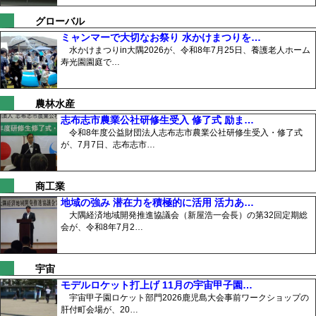
グローバル
ミャンマーで大切なお祭り 水かけまつりを…
水かけまつりin大隅2026が、令和8年7月25日、養護老人ホーム
寿光園園庭で…
農林水産
志布志市農業公社研修生受入 修了式 励ま…
令和8年度公益財団法人志布志市農業公社研修生受入・修了式
が、7月7日、志布志市…
商工業
地域の強み 潜在力を積極的に活用 活力あ…
大隅経済地域開発推進協議会（新屋浩一会長）の第32回定期総
会が、令和8年7月2…
宇宙
モデルロケット打上げ 11月の宇宙甲子園…
宇宙甲子園ロケット部門2026鹿児島大会事前ワークショップの
肝付町会場が、20…