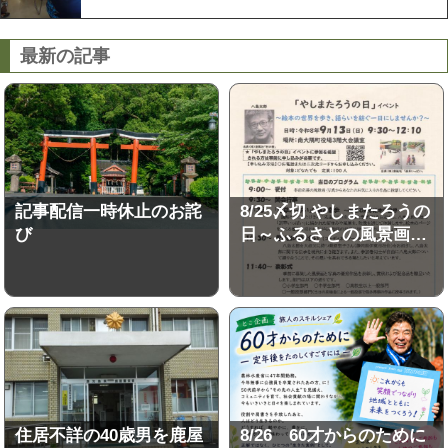
最新の記事
記事配信一時休止のお詫
8/25〆切 やしまたろうの
び
日～ふるさとの風景画…
住居不詳の40歳男を鹿屋
8/26 60才からのために