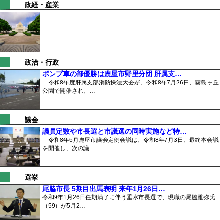
政経・産業
政治・行政
ポンプ車の部優勝は鹿屋市野里分団 肝属支…
令和8年度肝属支部消防操法大会が、令和8年7月26日、霧島ヶ丘
公園で開催され、…
議会
議員定数や市長選と市議選の同時実施など特…
令和8年6月鹿屋市議会定例会議は、令和8年7月3日、最終本会議
を開催し、次の議…
選挙
尾脇市長 5期目出馬表明 来年1月26日…
令和9年1月26日任期満了に伴う垂水市長選で、現職の尾脇雅弥氏
（59）が5月2…