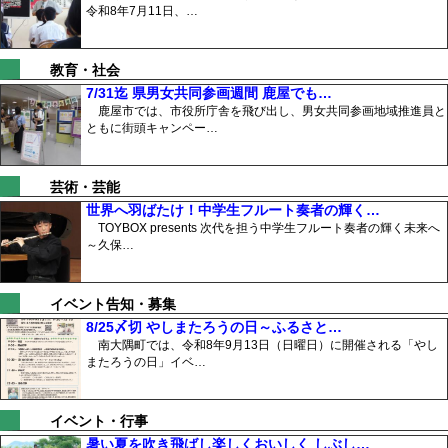
令和8年7月11日、…
教育・社会
7/31迄 県男女共同参画週間 鹿屋でも…
鹿屋市では、市役所庁舎を飛び出し、男女共同参画地域推進員と
ともに街頭キャンペー…
芸術・芸能
世界へ羽ばたけ！中学生フルート奏者の輝く…
TOYBOX presents 次代を担う中学生フルート奏者の輝く未来へ
～久保…
イベント告知・募集
8/25〆切 やしまたろうの日～ふるさと…
南大隅町では、令和8年9月13日（日曜日）に開催される「やし
またろうの日」イベ…
イベント・行事
暑い夏を吹き飛ばし楽しくおいしく しぶし…