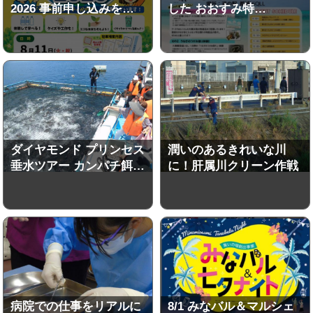
2026 事前申し込みを…
した おおすみ特…
ダイヤモンド プリンセス
潤いのあるきれいな川
垂水ツアー カンパチ餌…
に！肝属川クリーン作戦
病院での仕事をリアルに
8/1 みなバル＆マルシェ