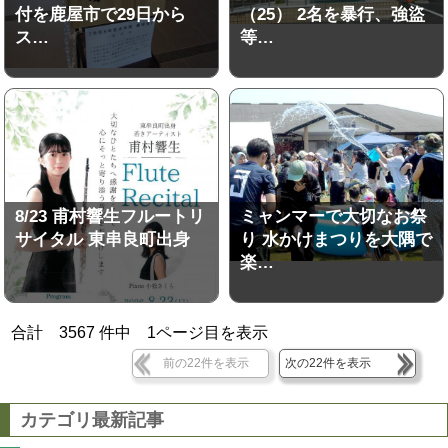
付を鹿屋市で29日から
（25） 2名を暴行、強盜
ス…
等…
8/23 甫村響生フルートリ
ミャンマーで大切なお祭
サイタル 東串良町出身
り 水かけまつりを大隅で
楽…
合計
3567
件中
1
ページ目を表示
前の22件を表示
次の22件を表示
カテゴリ最新記事