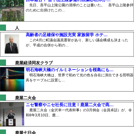
先日、吾平山上陵公園の清掃のことは書いた。 吾平山上陵参拝
のために出掛けたこの…
人
高齢者の足確保や施設充実 家族留学 ホテ…
この4月に町議会議員選挙があり、新しい議会構成も決まった
が、平成の合併から初の…
鹿屋経済同友クラブ
明石海峡大橋のイルミネーションを桜島にも…
明石海峡大橋は、世界で初めて光の色を自在に演出できる照明器
具をケーブルに設置し…
鹿屋二火会
ニセ警察やニセ社長に注意！鹿屋二火会で髙…
鹿屋二火会（金沢幸一代表幹事）の3月例会（会員卓話）が、令
和8年3月10日、鹿…
鹿屋七日会