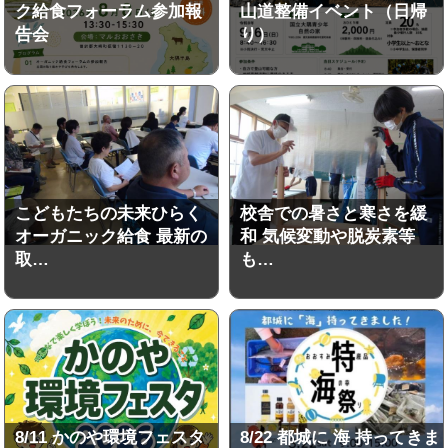
ク給食フォーラム参加報
山道整備イベント（日帰
告会
り）
こどもたちの未来ひらく
校舎での暑さと寒さを緩
オーガニック給食 最新の
和 気候変動や脱炭素等
取…
も…
8/11 かのや環境フェスタ
8/22 都城に 海 持ってきま