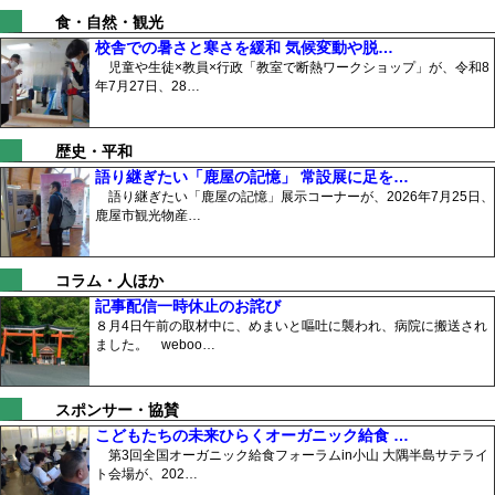
食・自然・観光
校舎での暑さと寒さを緩和 気候変動や脱…
児童や生徒×教員×行政「教室で断熱ワークショップ」が、令和8
年7月27日、28…
歴史・平和
語り継ぎたい「鹿屋の記憶」 常設展に足を…
語り継ぎたい「鹿屋の記憶」展示コーナーが、2026年7月25日、
鹿屋市観光物産…
コラム・人ほか
記事配信一時休止のお詫び
８月4日午前の取材中に、めまいと嘔吐に襲われ、病院に搬送され
ました。 weboo…
スポンサー・協賛
こどもたちの未来ひらくオーガニック給食 …
第3回全国オーガニック給食フォーラムin小山 大隅半島サテライ
ト会場が、202…