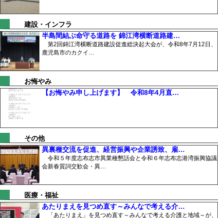
建設・インフラ
半島間結ぶ命守る道路を 錦江湾横断道路建…
第2回錦江湾横断道路建設促進総決起大会が、令和8年7月12日、
鹿児島市のカクイ…
お悔やみ
【お悔やみ申し上げます】 令和8年4月直…
その他
異裏種交流を促進、経営振興や企業誘致、雇…
令和５年度志布志市異業種懇話会と令和６年志布志港湾振興協議
会新春質詞交歓会・異…
医療・福祉
あたりまえを見つめ直す～みんなで考える介…
「あたりまえ」を見つめ直す～みんなで考える介護と地域～が、