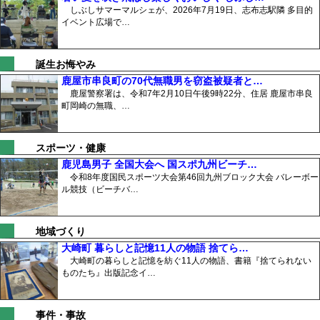
しぶしサマーマルシェが、2026年7月19日、志布志駅隣 多目的
イベント広場で…
誕生お悔やみ
鹿屋市串良町の70代無職男を窃盗被疑者と…
鹿屋警察署は、令和7年2月10日午後9時22分、住居 鹿屋市串良
町岡崎の無職、…
スポーツ・健康
鹿児島男子 全国大会へ 国スポ九州ビーチ…
令和8年度国民スポーツ大会第46回九州ブロック大会 バレーボー
ル競技（ビーチバ…
地域づくり
大崎町 暮らしと記憶11人の物語 捨てら…
大崎町の暮らしと記憶を紡ぐ11人の物語、書籍『捨てられない
ものたち』出版記念イ…
事件・事故