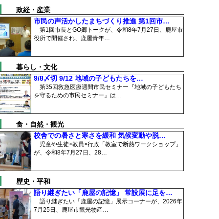
政経・産業
市民の声活かしたまちづくり推進 第1回市…
第1回市長とGO郷トークが、令和8年7月27日、鹿屋市
役所で開催され、鹿屋青年…
暮らし・文化
9/8〆切 9/12 地域の子どもたちを…
第35回救急医療週間市民セミナー『地域の子どもたち
を守るための市民セミナー』は…
食・自然・観光
校舎での暑さと寒さを緩和 気候変動や脱…
児童や生徒×教員×行政「教室で断熱ワークショップ」
が、令和8年7月27日、28…
歴史・平和
語り継ぎたい「鹿屋の記憶」 常設展に足を…
語り継ぎたい「鹿屋の記憶」展示コーナーが、2026年
7月25日、鹿屋市観光物産…