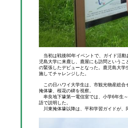
当初は戦後80年イベントで、ガイド活動
児島大学に来鹿し、鹿屋にも訪問というこ
の緊張したデビューとなった。鹿児島大学
施してチャレンジした。
この日ハワイ大学生は、市観光物産総合セ
掩体壕、桜花の碑を視察。
串良地下壕第一電信室では、小学6年生～
語で説明した。
川東掩体壕以降は、平和学習ガイドが、