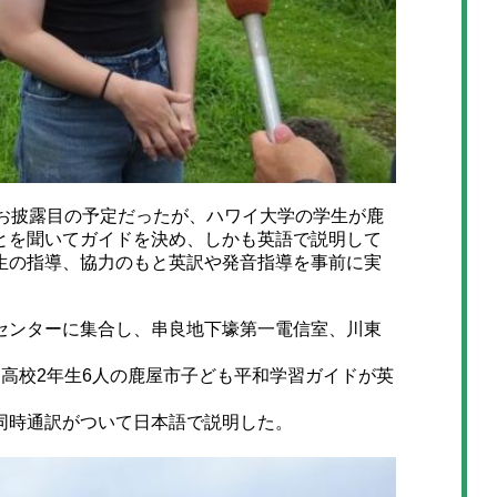
お披露目の予定だったが、ハワイ大学の学生が鹿
とを聞いてガイドを決め、しかも英語で説明して
生の指導、協力のもと英訳や発音指導を事前に実
ンターに集合し、串良地下壕第一電信室、川東
高校2年生6人の鹿屋市子ども平和学習ガイドが英
同時通訳がついて日本語で説明した。