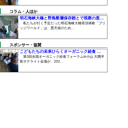
コラム・人ほか
明石海峡大橋と野島断層保存館とで視察の意…
私たちが行く予定だった明石海峡大橋塔頂体験「ブリ
ッジワールド」は、悪天候のため…
スポンサー・協賛
こどもたちの未来ひらくオーガニック給食 …
第3回全国オーガニック給食フォーラムin小山 大隅半
島サテライト会場が、202…