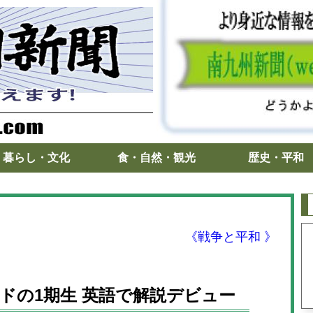
暮らし・文化
食・自然・観光
歴史・平和
《戦争と平和 》
ドの1期生 英語で解説デビュー