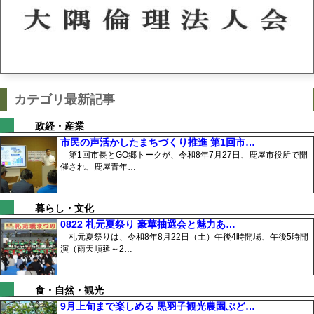
カテゴリ最新記事
政経・産業
市民の声活かしたまちづくり推進 第1回市…
第1回市長とGO郷トークが、令和8年7月27日、鹿屋市役所で開
催され、鹿屋青年…
暮らし・文化
0822 札元夏祭り 豪華抽選会と魅力あ…
札元夏祭りは、令和8年8月22日（土）午後4時開場、午後5時開
演（雨天順延～2…
食・自然・観光
9月上旬まで楽しめる 黒羽子観光農園ぶど…