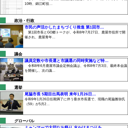
10時、錦江町役…
政治・行政
市民の声活かしたまちづくり推進 第1回市…
第1回市長とGO郷トークが、令和8年7月27日、鹿屋市役所で開
催され、鹿屋青年…
議会
議員定数や市長選と市議選の同時実施など特…
令和8年6月鹿屋市議会定例会議は、令和8年7月3日、最終本会議
を開催し、次の議…
選挙
尾脇市長 5期目出馬表明 来年1月26日…
令和9年1月26日任期満了に伴う垂水市長選で、現職の尾脇雅弥氏
（59）が5月2…
グローバル
ミャンマーで大切なお祭り 水かけまつりを…