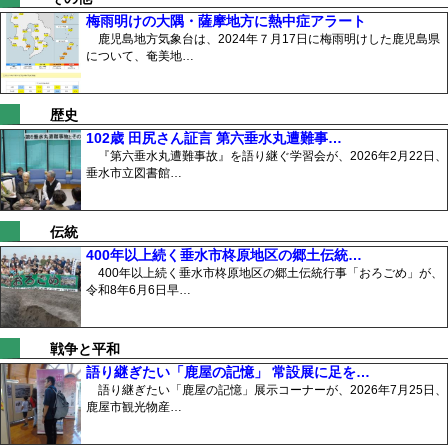
梅雨明けの大隅・薩摩地方に熱中症アラート
鹿児島地方気象台は、2024年７月17日に梅雨明けした鹿児島県
について、奄美地…
歴史
102歳 田尻さん証言 第六垂水丸遭難事…
『第六垂水丸遭難事故』を語り継ぐ学習会が、2026年2月22日、
垂水市立図書館…
伝統
400年以上続く垂水市柊原地区の郷土伝統…
400年以上続く垂水市柊原地区の郷土伝統行事「おろごめ」が、
令和8年6月6日早…
戦争と平和
語り継ぎたい「鹿屋の記憶」 常設展に足を…
語り継ぎたい「鹿屋の記憶」展示コーナーが、2026年7月25日、
鹿屋市観光物産…