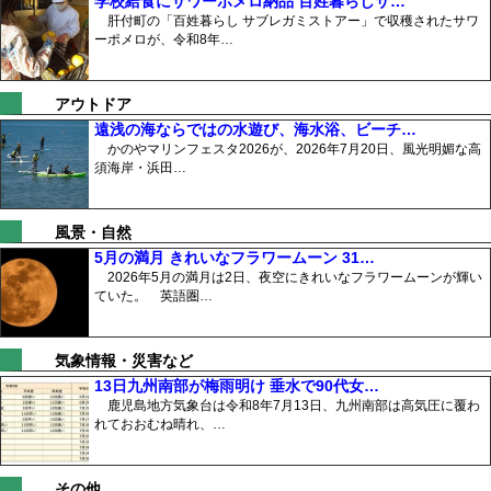
学校給食にサワーポメロ納品 百姓暮らしサ…
肝付町の「百姓暮らし サブレガミストアー」で収穫されたサワ
ーポメロが、令和8年…
アウトドア
遠浅の海ならではの水遊び、海水浴、ビーチ…
かのやマリンフェスタ2026が、2026年7月20日、風光明媚な高
須海岸・浜田…
風景・自然
5月の満月 きれいなフラワームーン 31…
2026年5月の満月は2日、夜空にきれいなフラワームーンが輝い
ていた。 英語圏…
気象情報・災害など
13日九州南部が梅雨明け 垂水で90代女…
鹿児島地方気象台は令和8年7月13日、九州南部は高気圧に覆わ
れておおむね晴れ、…
その他