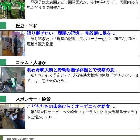
黒羽子観光農園ぶどう園開園式が、令和8年8月1日、同園内の有
馬ぶどう園で開催さ…
歴史・平和
語り継ぎたい「鹿屋の記憶」 常設展に足を…
語り継ぎたい「鹿屋の記憶」展示コーナーが、2026年7月25日、
鹿屋市観光物産…
コラム・人ほか
明石海峡大橋と野島断層保存館とで視察の意…
私たちが行く予定だった明石海峡大橋塔頂体験「ブリッジワール
ド」は、悪天候のため…
スポンサー・協賛
こどもたちの未来ひらくオーガニック給食 …
第3回全国オーガニック給食フォーラムin小山 大隅半島サテライ
ト会場が、202…