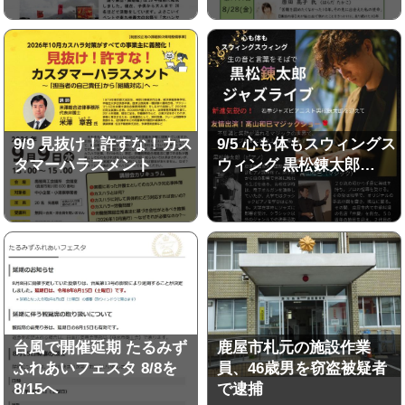
9/9 見抜け！許すな！カス
9/5 心も体もスウィングス
タマーハラスメント
ウィング 黒松錬太郎…
台風で開催延期 たるみず
鹿屋市札元の施設作業
ふれあいフェスタ 8/8を
員、46歳男を窃盗被疑者
8/15へ
で逮捕