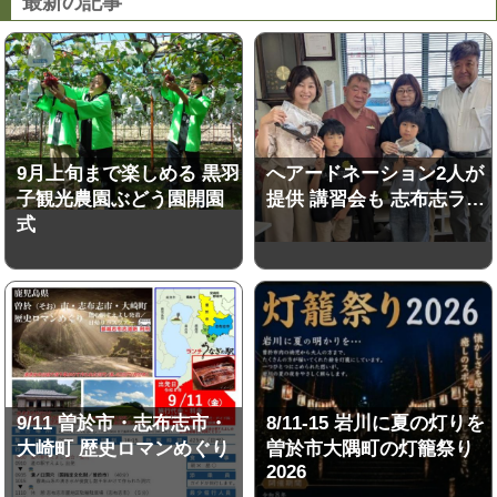
最新の記事
9月上旬まで楽しめる 黒羽
へアードネーション2人が
子観光農園ぶどう園開園
提供 講習会も 志布志ラ…
式
9/11 曽於市・志布志市・
8/11-15 岩川に夏の灯りを
大崎町 歴史ロマンめぐり
曽於市大隅町の灯籠祭り
2026