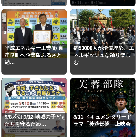
平成エネルギー工業㈱ 東
約53000人が沿道埋め、エ
串良町へ企業版ふるさと
ネルギッシュな踊り楽し
納…
む
9/8〆切 9/12 地域の子ども
8/11 ドキュメンタリード
たちを守るため…
ラマ「芙蓉部隊」上映会