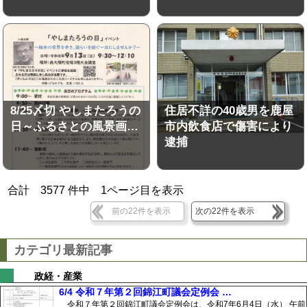
8/25〆切 やしまたろうの
住居不詳の40歳男を鹿屋
日～ふるさとの風景画…
市内飲食店で傷害により
逮捕
合計
3577
件中
1
ページ目を表示
前の22件を表示
次の22件を表示
カテゴリ最新記事
政経・産業
6/4 令和７年第２回錦江町議会定例会 …
令和７年第２回錦江町議会定例会は、令和7年6月4日（水） 午前