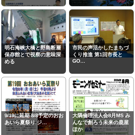
明石海峡大橋と野島断層
市民の声活かしたまちづ
保存館とで視察の意味深
くり推進 第1回市長と
GO…
める
9/19に延期 8/8予定のおお
大隅倫理法人会8月MS み
あいら夏祭り ジ…
んなで創ろう未来の鹿屋
ほか