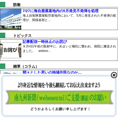
防衛
7/27に海自鹿屋基地内の5月発見不発弾を処理
海上自衛隊鹿屋航空基地内において、5月に発見された不発弾の処
理が、関係各部と…
トピックス
記事配信一時休止のお詫び
８月4日午前の取材中に、めまいと嘔吐に襲われ、病院に搬送され
ました。 weboo…
雑草（コラム）
悶々とした思いの地域住民なのか…
コスモピア内之浦については、再開する事業者を公募し優先交渉
権者が選定され、その…
おおすみ雑記
日本最古？ 吾平山上陵参道の広葉杉巨木が…
先日、吾平山上陵公園の清掃のことは書いた。 吾平山上陵参拝
のために出掛けたこの…