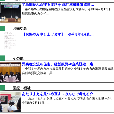
半島間結ぶ命守る道路を 錦江湾横断道路建…
第2回錦江湾横断道路建設促進総決起大会が、令和8年7月12日、
鹿児島市のカクイ…
お悔やみ
【お悔やみ申し上げます】 令和8年4月直…
その他
異裏種交流を促進、経営振興や企業誘致、雇…
令和５年度志布志市異業種懇話会と令和６年志布志港湾振興協議
会新春質詞交歓会・異…
医療・福祉
あたりまえを見つめ直す～みんなで考える介…
「あたりまえ」を見つめ直す～みんなで考える介護と地域～が、
令和8年7月11日、…