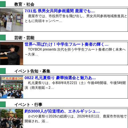
教育・社会
7/31迄 県男女共同参画週間 鹿屋でも…
鹿屋市では、市役所庁舎を飛び出し、男女共同参画地域推進員と
ともに街頭キャンペー…
芸術・芸能
世界へ羽ばたけ！中学生フルート奏者の輝く…
TOYBOX presents 次代を担う中学生フルート奏者の輝く未来へ
～久保…
イベント告知・募集
0822 札元夏祭り 豪華抽選会と魅力あ…
札元夏祭りは、令和8年8月22日（土）午後4時開場、午後5時開
演（雨天順延～2…
イベント・行事
約53000人が沿道埋め、エネルギッシュ…
かのや夏祭り2026の総踊りは、2026年8月1日、鹿屋市市街地で
開催され、浴…