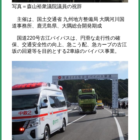
写真＝森山裕衆議院議員の祝辞
主催は、国土交通省 九州地方整備局 大隅河川国
道事務所、鹿児島県、大隅総合開発期成
国道220号古江バイパスは、円滑な走行性の確
保、交通安全性の向上、急こう配、急カーブの古江
坂の回避等を目的とする2車線のバイパス事業。