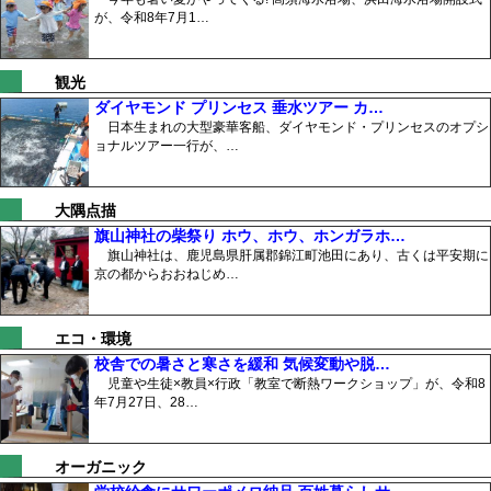
が、令和8年7月1…
観光
ダイヤモンド プリンセス 垂水ツアー カ…
日本生まれの大型豪華客船、ダイヤモンド・プリンセスのオプシ
ョナルツアー一行が、…
大隅点描
旗山神社の柴祭り ホウ、ホウ、ホンガラホ…
旗山神社は、鹿児島県肝属郡錦江町池田にあり、古くは平安期に
京の都からおおねじめ…
エコ・環境
校舎での暑さと寒さを緩和 気候変動や脱…
児童や生徒×教員×行政「教室で断熱ワークショップ」が、令和8
年7月27日、28…
オーガニック