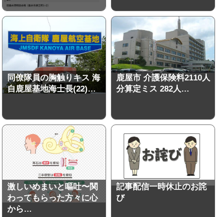
同僚隊員の胸触りキス 海
鹿屋市 介護保険料2110人
自鹿屋基地海士長(22)…
分算定ミス 282人…
激しいめまいと嘔吐〜関
記事配信一時休止のお詫
わってもらった方々に心
び
から…