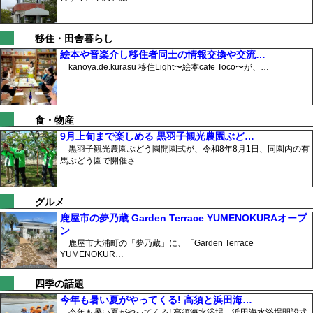
移住・田舎暮らし
絵本や音楽介し移住者同士の情報交換や交流…
kanoya.de.kurasu 移住Light〜絵本cafe Toco〜が、…
食・物産
9月上旬まで楽しめる 黒羽子観光農園ぶど…
黒羽子観光農園ぶどう園開園式が、令和8年8月1日、同園内の有
馬ぶどう園で開催さ…
グルメ
鹿屋市の夢乃蔵 Garden Terrace YUMENOKURAオープ
ン
鹿屋市大浦町の「夢乃蔵」に、「Garden Terrace
YUMENOKUR…
四季の話題
今年も暑い夏がやってくる! 高須と浜田海…
今年も暑い夏がやってくる! 高須海水浴場、浜田海水浴場開設式