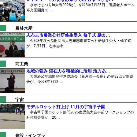
水かけまつりin大隅2026が、令和8年7月25日、養護老人ホーム
寿光園園庭で…
農林水産
志布志市農業公社研修生受入 修了式 励ま…
令和8年度公益財団法人志布志市農業公社研修生受入・修了式
が、7月7日、志布志市…
商工業
地域の強み 潜在力を積極的に活用 活力あ…
大隅経済地域開発推進協議会（新屋浩一会長）の第32回定期総
会が、令和8年7月2…
宇宙
モデルロケット打上げ 11月の宇宙甲子園…
宇宙甲子園ロケット部門2026鹿児島大会事前ワークショップの
肝付町会場が、20…
建設・インフラ