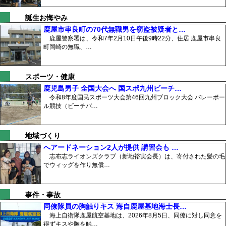
誕生お悔やみ
鹿屋市串良町の70代無職男を窃盗被疑者と…
鹿屋警察署は、令和7年2月10日午後9時22分、住居 鹿屋市串良
町岡崎の無職、…
スポーツ・健康
鹿児島男子 全国大会へ 国スポ九州ビーチ…
令和8年度国民スポーツ大会第46回九州ブロック大会 バレーボー
ル競技（ビーチバ…
地域づくり
へアードネーション2人が提供 講習会も …
志布志ライオンズクラブ（新地裕実会長）は、寄付された髪の毛
でウィッグを作り無償…
事件・事故
同僚隊員の胸触りキス 海自鹿屋基地海士長…
海上自衛隊鹿屋航空基地は、2026年8月5日、同僚に対し同意を
得ずキスや胸を触…