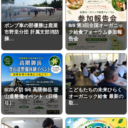
ポンプ車の部優勝は鹿屋
8/8 第3回全国オーガニッ
市野里分団 肝属支部消防
ク給食フォーラム参加報
操…
告会
8/20〆切 9/6 高隈御岳 登
こどもたちの未来ひらく
山道整備イベント（日帰
オーガニック給食 最新の
り）
取…