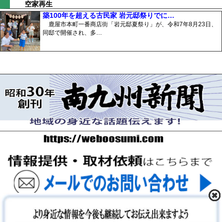
空家再生
築100年を超える古民家 岩元邸祭りでに…
鹿屋市本町一番商店街「岩元邸夏祭り」が、令和7年8月23日、
同邸で開催され、多…
〒893-0061 鹿児島県鹿屋市上谷町9-5-5 FAX 0994-42-