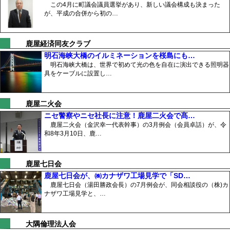
この4月に町議会議員選挙があり、新しい議会構成も決まった
が、平成の合併から初の…
鹿屋経済同友クラブ
明石海峡大橋のイルミネーションを桜島にも…
明石海峡大橋は、世界で初めて光の色を自在に演出できる照明器
具をケーブルに設置し…
鹿屋二火会
ニセ警察やニセ社長に注意！鹿屋二火会で髙…
鹿屋二火会（金沢幸一代表幹事）の3月例会（会員卓話）が、令
和8年3月10日、鹿…
鹿屋七日会
鹿屋七日会が、㈱カナザワ工場見学で「SD…
鹿屋七日会（湯田勝政会長）の7月例会が、同会相談役の（株)カ
ナザワ工場見学と、…
大隅倫理法人会