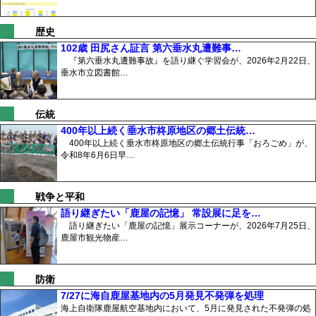
歴史
102歳 田尻さん証言 第六垂水丸遭難事…
『第六垂水丸遭難事故』を語り継ぐ学習会が、2026年2月22日、
垂水市立図書館…
伝統
400年以上続く垂水市柊原地区の郷土伝統…
400年以上続く垂水市柊原地区の郷土伝統行事「おろごめ」が、
令和8年6月6日早…
戦争と平和
語り継ぎたい「鹿屋の記憶」 常設展に足を…
語り継ぎたい「鹿屋の記憶」展示コーナーが、2026年7月25日、
鹿屋市観光物産…
防衛
7/27に海自鹿屋基地内の5月発見不発弾を処理
海上自衛隊鹿屋航空基地内において、5月に発見された不発弾の処