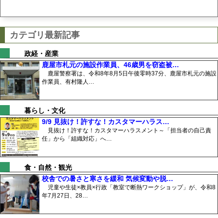
カテゴリ最新記事
政経・産業
鹿屋市札元の施設作業員、46歳男を窃盗被…
鹿屋警察署は、令和8年8月5日午後零時37分、鹿屋市札元の施設
作業員、有村隆人…
暮らし・文化
9/9 見抜け！許すな！カスタマーハラス…
見抜け！許すな！カスタマーハラスメント～「担当者の自己責
任」から「組織対応」へ…
食・自然・観光
校舎での暑さと寒さを緩和 気候変動や脱…
児童や生徒×教員×行政「教室で断熱ワークショップ」が、令和8
年7月27日、28…