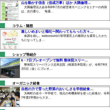
山を動かす信念（信成万事）ほか 大隅倫理…
大隅倫理法人会令和8年7月の経営者モーニングセミナーの内容
は、次の通り。 毎週…
コラム・随想
激しいめまいと嘔吐〜関わってもらった方々…
体調を崩し、weboosumiの管理運営上の脆弱さを露呈したかた
ちになってしま…
ショップ等紹介
6・7日プレオープンで無料 整体院スリー…
整体院スリーバランス志布志院（植屋浩幸院長）が、令和7年9
月5日（金）にプレオ…
オーガニック給食
自然の力で育った野菜のおいしさを学校給食…
大崎町の全小・中学校で、地元の有機食材を使った給食が、令和
7年度2学期からスタ…