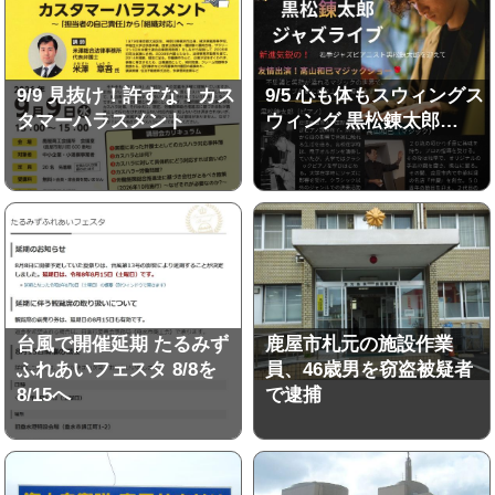
9/9 見抜け！許すな！カス
9/5 心も体もスウィングス
タマーハラスメント
ウィング 黒松錬太郎…
台風で開催延期 たるみず
鹿屋市札元の施設作業
ふれあいフェスタ 8/8を
員、46歳男を窃盗被疑者
8/15へ
で逮捕