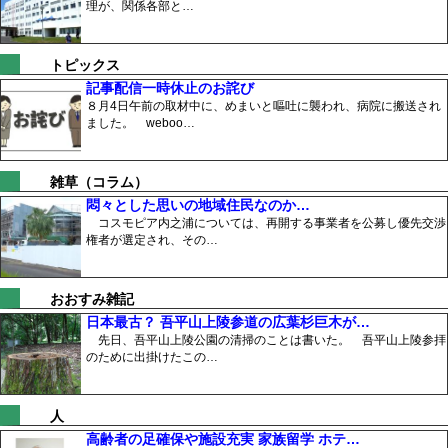
理が、関係各部と…
トピックス
記事配信一時休止のお詫び
８月4日午前の取材中に、めまいと嘔吐に襲われ、病院に搬送され
ました。 weboo…
雑草（コラム）
悶々とした思いの地域住民なのか…
コスモピア内之浦については、再開する事業者を公募し優先交渉
権者が選定され、その…
おおすみ雑記
日本最古？ 吾平山上陵参道の広葉杉巨木が…
先日、吾平山上陵公園の清掃のことは書いた。 吾平山上陵参拝
のために出掛けたこの…
人
高齢者の足確保や施設充実 家族留学 ホテ…