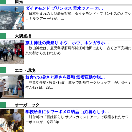
観光
ダイヤモンド プリンセス 垂水ツアー カ…
日本生まれの大型豪華客船、ダイヤモンド・プリンセスのオプシ
ョナルツアー一行が、…
大隅点描
旗山神社の柴祭り ホウ、ホウ、ホンガラホ…
旗山神社は、鹿児島県肝属郡錦江町池田にあり、古くは平安期に
京の都からおおねじめ…
エコ・環境
校舎での暑さと寒さを緩和 気候変動や脱…
児童や生徒×教員×行政「教室で断熱ワークショップ」が、令和8
年7月27日、28…
オーガニック
学校給食にサワーポメロ納品 百姓暮らしサ…
肝付町の「百姓暮らし サブレガミストアー」で収穫されたサワ
ーポメロが、令和8年…