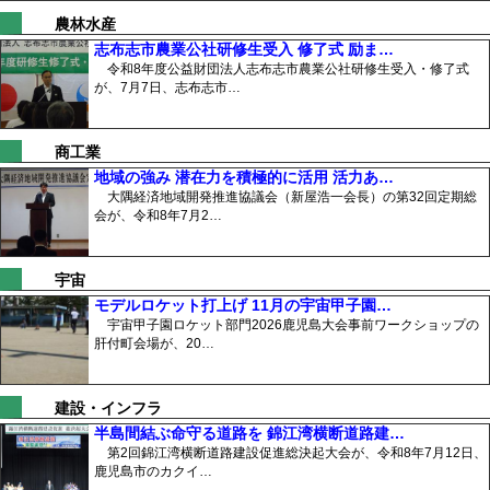
農林水産
志布志市農業公社研修生受入 修了式 励ま…
令和8年度公益財団法人志布志市農業公社研修生受入・修了式
が、7月7日、志布志市…
商工業
地域の強み 潜在力を積極的に活用 活力あ…
大隅経済地域開発推進協議会（新屋浩一会長）の第32回定期総
会が、令和8年7月2…
宇宙
モデルロケット打上げ 11月の宇宙甲子園…
宇宙甲子園ロケット部門2026鹿児島大会事前ワークショップの
肝付町会場が、20…
建設・インフラ
半島間結ぶ命守る道路を 錦江湾横断道路建…
第2回錦江湾横断道路建設促進総決起大会が、令和8年7月12日、
鹿児島市のカクイ…