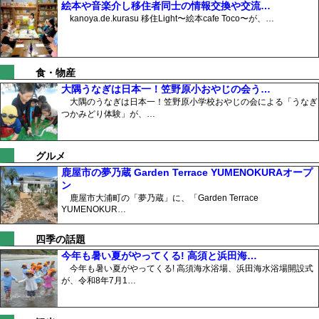
絵本や音楽介し移住者同士の情報交換や交流…
kanoya.de.kurasu 移住Light〜絵本cafe Toco〜が、…
食・物産
大隅うなぎは日本一！笠野原小おやじの会う…
大隅のうなぎは日本一！笠野原小学校おやじの会による「うなぎ
つかみどり体験」が、…
グルメ
鹿屋市の夢乃蔵 Garden Terrace YUMENOKURAオープ
ン
鹿屋市大浦町の「夢乃蔵」に、「Garden Terrace
YUMENOKUR…
四季の話題
今年も暑い夏がやってくる! 高須と浜田海…
今年も暑い夏がやってくる! 高須海水浴場、浜田海水浴場開設式
が、令和8年7月1…