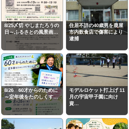
8/25〆切 やしまたろうの
住居不詳の40歳男を鹿屋
日～ふるさとの風景画…
市内飲食店で傷害により
逮捕
8/26 60才からのために
モデルロケット打上げ 11
～定年後をたのしくす…
月の宇宙甲子園に向け
資…