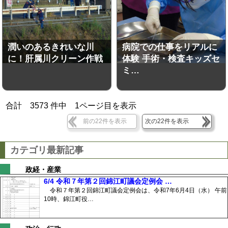
潤いのあるきれいな川
病院での仕事をリアルに
に！肝属川クリーン作戦
体験 手術・検査キッズセ
ミ…
合計
3573
件中
1
ページ目を表示
前の22件を表示
次の22件を表示
カテゴリ最新記事
政経・産業
6/4 令和７年第２回錦江町議会定例会 …
令和７年第２回錦江町議会定例会は、令和7年6月4日（水） 午前
10時、錦江町役…