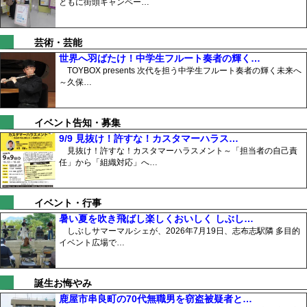
ともに街頭キャンペー…
芸術・芸能
世界へ羽ばたけ！中学生フルート奏者の輝く…
TOYBOX presents 次代を担う中学生フルート奏者の輝く未来へ
～久保…
イベント告知・募集
9/9 見抜け！許すな！カスタマーハラス…
見抜け！許すな！カスタマーハラスメント～「担当者の自己責
任」から「組織対応」へ…
イベント・行事
暑い夏を吹き飛ばし楽しくおいしく しぶし…
しぶしサマーマルシェが、2026年7月19日、志布志駅隣 多目的
イベント広場で…
誕生お悔やみ
鹿屋市串良町の70代無職男を窃盗被疑者と…