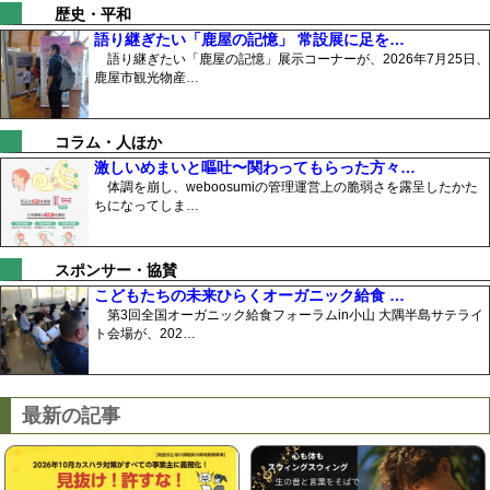
歴史・平和
語り継ぎたい「鹿屋の記憶」 常設展に足を…
語り継ぎたい「鹿屋の記憶」展示コーナーが、2026年7月25日、
鹿屋市観光物産…
コラム・人ほか
激しいめまいと嘔吐〜関わってもらった方々…
体調を崩し、weboosumiの管理運営上の脆弱さを露呈したかた
ちになってしま…
スポンサー・協賛
こどもたちの未来ひらくオーガニック給食 …
第3回全国オーガニック給食フォーラムin小山 大隅半島サテライ
ト会場が、202…
最新の記事