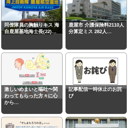
同僚隊員の胸触りキス 海
鹿屋市 介護保険料2110人
自鹿屋基地海士長(22)…
分算定ミス 282人…
激しいめまいと嘔吐〜関
記事配信一時休止のお詫
わってもらった方々に心
び
から…