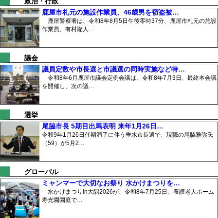
政治・行政
鹿屋市札元の施設作業員、46歳男を窃盗被…
鹿屋警察署は、令和8年8月5日午後零時37分、鹿屋市札元の施設
作業員、有村隆人…
議会
議員定数や市長選と市議選の同時実施など特…
令和8年6月鹿屋市議会定例会議は、令和8年7月3日、最終本会議
を開催し、次の議…
選挙
尾脇市長 5期目出馬表明 来年1月26日…
令和9年1月26日任期満了に伴う垂水市長選で、現職の尾脇雅弥氏
（59）が5月2…
グローバル
ミャンマーで大切なお祭り 水かけまつりを…
水かけまつりin大隅2026が、令和8年7月25日、養護老人ホーム
寿光園園庭で…