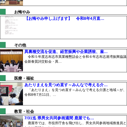
お悔やみ
【お悔やみ申し上げます】 令和8年4月直…
その他
異裏種交流を促進、経営振興や企業誘致、雇…
令和５年度志布志市異業種懇話会と令和６年志布志港湾振興協議
会新春質詞交歓会・異…
医療・福祉
あたりまえを見つめ直す～みんなで考える介…
「あたりまえ」を見つめ直す～みんなで考える介護と地域～が、
令和8年7月11日、…
教育・社会
7/31迄 県男女共同参画週間 鹿屋でも…
鹿屋市では、市役所庁舎を飛び出し、男女共同参画地域推進員と