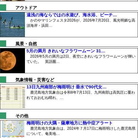
アウトドア
遠浅の海ならではの水遊び、海水浴、ビーチ…
かのやマリンフェスタ2026が、2026年7月20日、風光明媚な高
須海岸・浜田…
風景・自然
5月の満月 きれいなフラワームーン 31…
2026年5月の満月は2日、夜空にきれいなフラワームーンが輝い
ていた。 英語圏…
気象情報・災害など
13日九州南部が梅雨明け 垂水で90代女…
鹿児島地方気象台は令和8年7月13日、九州南部は高気圧に覆わ
れておおむね晴れ、…
その他
梅雨明けの大隅・薩摩地方に熱中症アラート
鹿児島地方気象台は、2024年７月17日に梅雨明けした鹿児島県
について、奄美地…