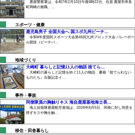
鹿屋警察署は、令和7年2月10日午後9時22分、住居 鹿屋市串良
町岡崎の無職、…
スポーツ・健康
鹿児島男子 全国大会へ 国スポ九州ビーチ…
令和8年度国民スポーツ大会第46回九州ブロック大会 バレーボー
ル競技（ビーチバ…
地域づくり
大崎町 暮らしと記憶11人の物語 捨てら…
大崎町の暮らしと記憶を紡ぐ11人の物語、書籍『捨てられない
ものたち』出版記念イ…
事件・事故
同僚隊員の胸触りキス 海自鹿屋基地海士長…
海上自衛隊鹿屋航空基地は、2026年8月5日、同僚に対し同意を
得ずキスや胸を触…
移住・田舎暮らし