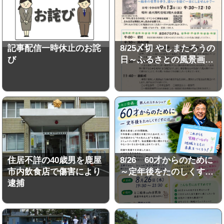
記事配信一時休止のお詫
8/25〆切 やしまたろうの
び
日～ふるさとの風景画…
住居不詳の40歳男を鹿屋
8/26 60才からのために
市内飲食店で傷害により
～定年後をたのしくす…
逮捕