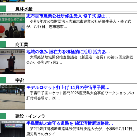
農林水産
志布志市農業公社研修生受入 修了式 励ま…
令和8年度公益財団法人志布志市農業公社研修生受入・修了式
が、7月7日、志布志市…
商工業
地域の強み 潜在力を積極的に活用 活力あ…
大隅経済地域開発推進協議会（新屋浩一会長）の第32回定期総
会が、令和8年7月2…
宇宙
モデルロケット打上げ 11月の宇宙甲子園…
宇宙甲子園ロケット部門2026鹿児島大会事前ワークショップの
肝付町会場が、20…
建設・インフラ
半島間結ぶ命守る道路を 錦江湾横断道路建…
第2回錦江湾横断道路建設促進総決起大会が、令和8年7月12日、
鹿児島市のカクイ…