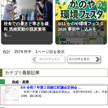
校舎での暑さと寒さを緩
8/11 かのや環境フェスタ
和 気候変動や脱炭素等
2026 事前申し込みを…
も…
合計
3574
件中
1
ページ目を表示
前の22件を表示
次の22件を表示
カテゴリ最新記事
政経・産業
6/4 令和７年第２回錦江町議会定例会 …
令和７年第２回錦江町議会定例会は、令和7年6月4日（水） 午前
10時、錦江町役…