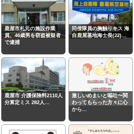
鹿屋市札元の施設作業
同僚隊員の胸触りキス 海
員、46歳男を窃盗被疑者
自鹿屋基地海士長(22)…
で逮捕
鹿屋市 介護保険料2110人
激しいめまいと嘔吐〜関
分算定ミス 282人…
わってもらった方々に心
から…