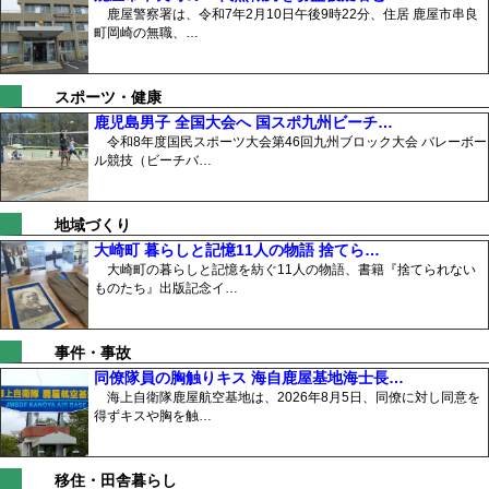
鹿屋警察署は、令和7年2月10日午後9時22分、住居 鹿屋市串良
町岡崎の無職、…
スポーツ・健康
鹿児島男子 全国大会へ 国スポ九州ビーチ…
令和8年度国民スポーツ大会第46回九州ブロック大会 バレーボー
ル競技（ビーチバ…
地域づくり
大崎町 暮らしと記憶11人の物語 捨てら…
大崎町の暮らしと記憶を紡ぐ11人の物語、書籍『捨てられない
ものたち』出版記念イ…
事件・事故
同僚隊員の胸触りキス 海自鹿屋基地海士長…
海上自衛隊鹿屋航空基地は、2026年8月5日、同僚に対し同意を
得ずキスや胸を触…
移住・田舎暮らし