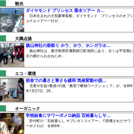
観光
ダイヤモンド プリンセス 垂水ツアー カ…
日本生まれの大型豪華客船、ダイヤモンド・プリンセスのオプシ
ョナルツアー一行が、…
大隅点描
旗山神社の柴祭り ホウ、ホウ、ホンガラホ…
旗山神社は、鹿児島県肝属郡錦江町池田にあり、古くは平安期に
京の都からおおねじめ…
エコ・環境
校舎での暑さと寒さを緩和 気候変動や脱…
児童や生徒×教員×行政「教室で断熱ワークショップ」が、令和8
年7月27日、28…
オーガニック
学校給食にサワーポメロ納品 百姓暮らしサ…
肝付町の「百姓暮らし サブレガミストアー」で収穫されたサワ
ーポメロが、令和8年…