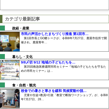
カテゴリ最新記事
政経・産業
市民の声活かしたまちづくり推進 第1回市…
第1回市長とGO郷トークが、令和8年7月27日、鹿屋市役所で開
催され、鹿屋青年…
暮らし・文化
9/8〆切 9/12 地域の子どもたちを…
第35回救急医療週間市民セミナー『地域の子どもたちを守るた
めの市民セミナー』は…
食・自然・観光
校舎での暑さと寒さを緩和 気候変動や脱…
児童や生徒×教員×行政「教室で断熱ワークショップ」が、令和8
年7月27日、28…