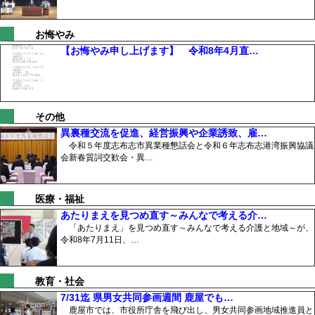
お悔やみ
【お悔やみ申し上げます】 令和8年4月直…
その他
異裏種交流を促進、経営振興や企業誘致、雇…
令和５年度志布志市異業種懇話会と令和６年志布志港湾振興協議
会新春質詞交歓会・異…
医療・福祉
あたりまえを見つめ直す～みんなで考える介…
「あたりまえ」を見つめ直す～みんなで考える介護と地域～が、
令和8年7月11日、…
教育・社会
7/31迄 県男女共同参画週間 鹿屋でも…
鹿屋市では、市役所庁舎を飛び出し、男女共同参画地域推進員と