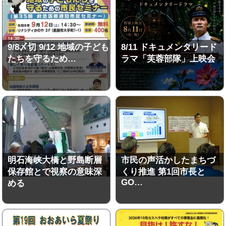
9/8〆切 9/12 地域の子ども
8/11 ドキュメンタリード
たちを守るため…
ラマ「芙蓉部隊」上映会
明石海峡大橋と野島断層
市民の声活かしたまちづ
保存館とで視察の意味深
くり推進 第1回市長と
GO…
める