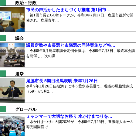
政治・行政
市民の声活かしたまちづくり推進 第1回市…
第1回市長とGO郷トークが、令和8年7月27日、鹿屋市役所で開
催され、鹿屋青年…
議会
議員定数や市長選と市議選の同時実施など特…
令和8年6月鹿屋市議会定例会議は、令和8年7月3日、最終本会議
を開催し、次の議…
選挙
尾脇市長 5期目出馬表明 来年1月26日…
令和9年1月26日任期満了に伴う垂水市長選で、現職の尾脇雅弥氏
（59）が5月2…
グローバル
ミャンマーで大切なお祭り 水かけまつりを…
水かけまつりin大隅2026が、令和8年7月25日、養護老人ホーム
寿光園園庭で…