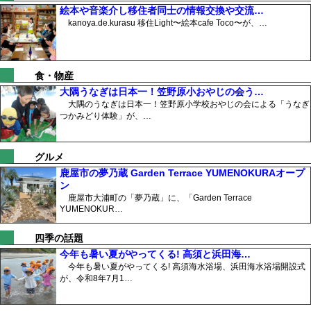
絵本や音楽介し移住者同士の情報交換や交流…
kanoya.de.kurasu 移住Light〜絵本cafe Toco〜が、…
食・物産
大隅うなぎは日本一！笠野原小おやじの会う…
大隅のうなぎは日本一！笠野原小学校おやじの会による「うなぎ
つかみどり体験」が、…
グルメ
鹿屋市の夢乃蔵 Garden Terrace YUMENOKURAオープ
ン
鹿屋市大浦町の「夢乃蔵」に、「Garden Terrace
YUMENOKUR…
四季の話題
今年も暑い夏がやってくる! 高須と浜田海…
今年も暑い夏がやってくる! 高須海水浴場、浜田海水浴場開設式
が、令和8年7月1…