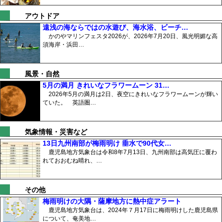
アウトドア
遠浅の海ならではの水遊び、海水浴、ビーチ…
かのやマリンフェスタ2026が、2026年7月20日、風光明媚な高
須海岸・浜田…
風景・自然
5月の満月 きれいなフラワームーン 31…
2026年5月の満月は2日、夜空にきれいなフラワームーンが輝い
ていた。 英語圏…
気象情報・災害など
13日九州南部が梅雨明け 垂水で90代女…
鹿児島地方気象台は令和8年7月13日、九州南部は高気圧に覆わ
れておおむね晴れ、…
その他
梅雨明けの大隅・薩摩地方に熱中症アラート
鹿児島地方気象台は、2024年７月17日に梅雨明けした鹿児島県
について、奄美地…