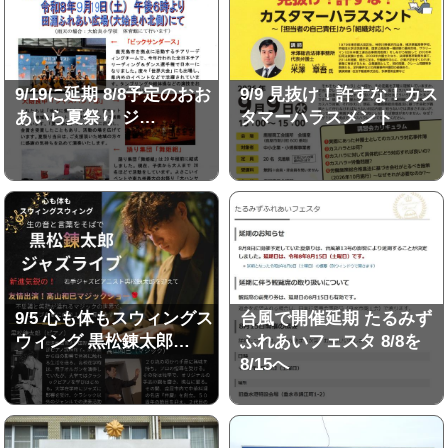
9/19に延期 8/8予定のおお
9/9 見抜け！許すな！カス
あいら夏祭り ジ…
タマーハラスメント
9/5 心も体もスウィングス
台風で開催延期 たるみず
ウィング 黒松錬太郎…
ふれあいフェスタ 8/8を
8/15へ