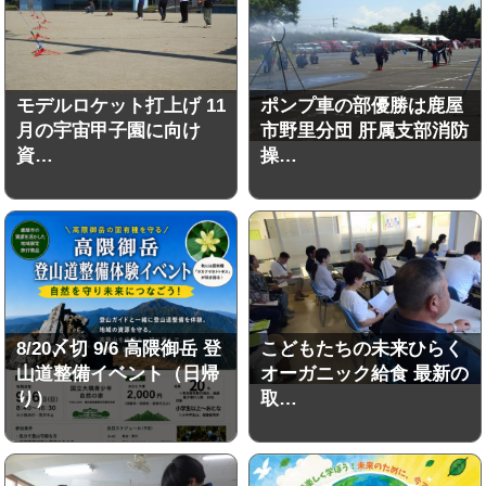
モデルロケット打上げ 11
ポンプ車の部優勝は鹿屋
月の宇宙甲子園に向け
市野里分団 肝属支部消防
資…
操…
8/20〆切 9/6 高隈御岳 登
こどもたちの未来ひらく
山道整備イベント（日帰
オーガニック給食 最新の
り）
取…