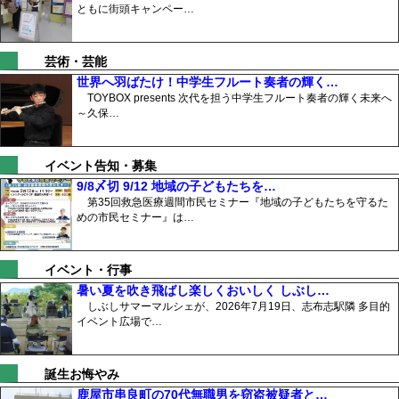
ともに街頭キャンペー…
芸術・芸能
世界へ羽ばたけ！中学生フルート奏者の輝く…
TOYBOX presents 次代を担う中学生フルート奏者の輝く未来へ
～久保…
イベント告知・募集
9/8〆切 9/12 地域の子どもたちを…
第35回救急医療週間市民セミナー『地域の子どもたちを守るた
めの市民セミナー』は…
イベント・行事
暑い夏を吹き飛ばし楽しくおいしく しぶし…
しぶしサマーマルシェが、2026年7月19日、志布志駅隣 多目的
イベント広場で…
誕生お悔やみ
鹿屋市串良町の70代無職男を窃盗被疑者と…