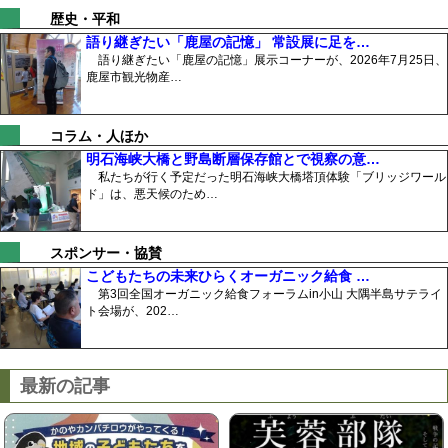
歴史・平和
語り継ぎたい「鹿屋の記憶」 常設展に足を…
語り継ぎたい「鹿屋の記憶」展示コーナーが、2026年7月25日、
鹿屋市観光物産…
コラム・人ほか
明石海峡大橋と野島断層保存館とで視察の意…
私たちが行く予定だった明石海峡大橋塔頂体験「ブリッジワール
ド」は、悪天候のため…
スポンサー・協賛
こどもたちの未来ひらくオーガニック給食 …
第3回全国オーガニック給食フォーラムin小山 大隅半島サテライ
ト会場が、202…
最新の記事