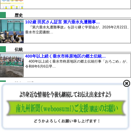
歴史
102歳 田尻さん証言 第六垂水丸遭難事…
『第六垂水丸遭難事故』を語り継ぐ学習会が、2026年2月22日、
垂水市立図書館…
伝統
400年以上続く垂水市柊原地区の郷土伝統…
400年以上続く垂水市柊原地区の郷土伝統行事「おろごめ」が、
令和8年6月6日早…
戦争と平和
語り継ぎたい「鹿屋の記憶」 常設展に足を…
語り継ぎたい「鹿屋の記憶」展示コーナーが、2026年7月25日、
鹿屋市観光物産…
防衛
7/27に海自鹿屋基地内の5月発見不発弾を処理
海上自衛隊鹿屋航空基地内において、5月に発見された不発弾の処