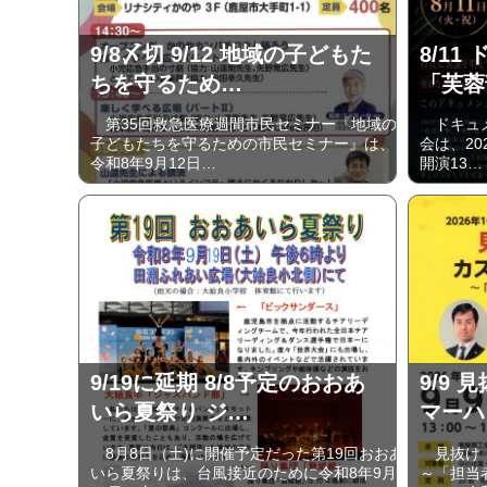
9/8〆切 9/12 地域の子どもた
8/1
ちを守るため…
「芙蓉
第35回救急医療週間市民セミナー『地域の
ドキュメ
子どもたちを守るための市民セミナー』は、
会は、20
令和8年9月12日…
開演13…
9/19に延期 8/8予定のおおあ
9/9
いら夏祭り ジ…
マーハ
8月8日（土)に開催予定だった第19回おおあ
見抜け！
いら夏祭りは、台風接近のために令和8年9月
～「担当