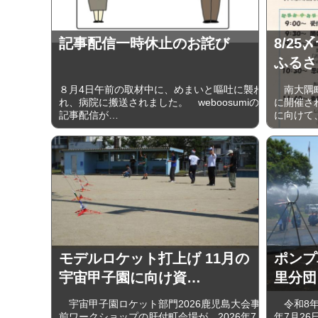
記事配信一時休止のお詫び
8/2
ふるさ
８月4日午前の取材中に、めまいと嘔吐に襲わ
南大隅町
れ、病院に搬送されました。 weboosumiの
に開催さ
記事配信が…
に向けて
モデルロケット打上げ 11月の
ポンプ
宇宙甲子園に向け資…
里分団
宇宙甲子園ロケット部門2026鹿児島大会事
令和8年
前ワークショップの肝付町会場が、2026年7
年7月2