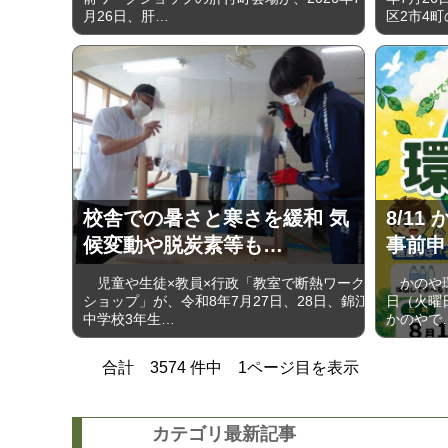
月26日、肝…
区2市4町
校舎での暑さと寒さを緩和 気
8/11
候変動や脱炭素等も…
事前申
児童や生徒×教員×行政「教室で断熱ワーク
かのや環
ショップ」が、令和8年7月27日、28日、錦江
日（火曜
中学校3年生…
かのやで
合計
3574
件中
1
ページ目を表示
カテゴリ最新記事