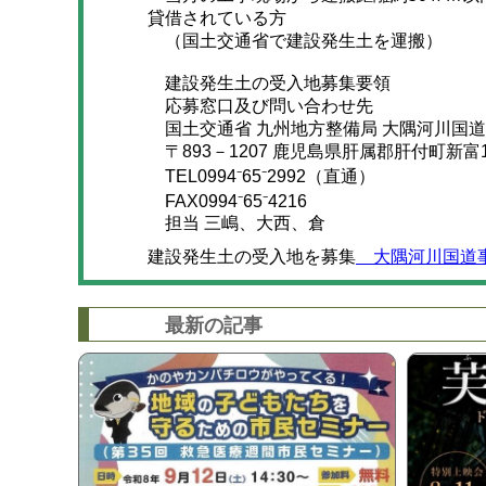
貸借されている方
（国土交通省で建設発生土を運搬）
建設発生土の受入地募集要領
応募窓口及び問い合わせ先
国土交通省 九州地方整備局 大隅河川国道
〒893－1207 鹿児島県肝属郡肝付町新富1
TEL0994⁻65⁻2992（直通）
FAX0994⁻65⁻4216
担当 三嶋、大西、倉
建設発生土の受入地を募集
大隅河川国道
最新の記事