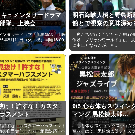
1 ドキュメンタリードラマ
明石海峡大橋と野島断
部隊」上映会
館とで視察の意味深め
ンタリードラマ「芙蓉部隊」上映
私たちが行く予定だった明石海
26年8月11日（火・祝）開場13:00、
体験「ブリッジワールド」は、
に中止となったが、そ…
 見抜け！許すな！カスタ
9/5 心も体もスウィン
ラスメント
ィング 黒松錬太郎…
許すな！カスタマーハラスメント
心も体も スウィングスウィング
者の自己責任」から「組織対応」へ
葉をそばで 黒松錬太郎ジャズ