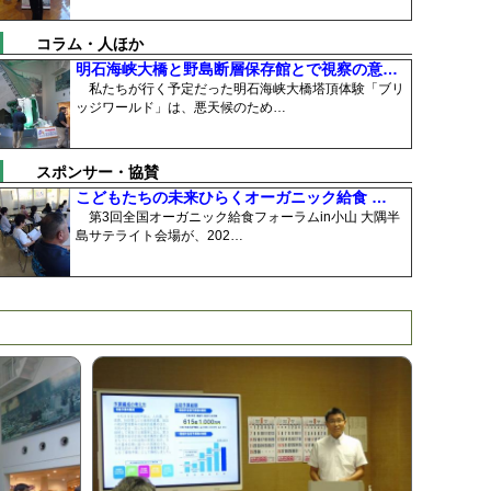
コラム・人ほか
明石海峡大橋と野島断層保存館とで視察の意…
私たちが行く予定だった明石海峡大橋塔頂体験「ブリ
ッジワールド」は、悪天候のため…
スポンサー・協賛
こどもたちの未来ひらくオーガニック給食 …
第3回全国オーガニック給食フォーラムin小山 大隅半
島サテライト会場が、202…