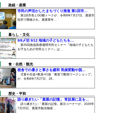
政経・産業
市民の声活かしたまちづくり推進 第1回市…
第1回市長とGO郷トークが、令和8年7月27日、鹿屋市
役所で開催され、鹿屋青年…
暮らし・文化
9/8〆切 9/12 地域の子どもたちを…
第35回救急医療週間市民セミナー『地域の子どもたち
を守るための市民セミナー』は…
食・自然・観光
校舎での暑さと寒さを緩和 気候変動や脱…
児童や生徒×教員×行政「教室で断熱ワークショップ」
が、令和8年7月27日、28…
歴史・平和
語り継ぎたい「鹿屋の記憶」 常設展に足を…
語り継ぎたい「鹿屋の記憶」展示コーナーが、2026年
7月25日、鹿屋市観光物産…