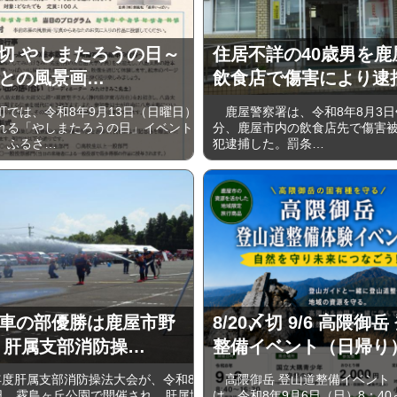
5〆切 やしまたろうの日～
住居不詳の40歳男を鹿
との風景画…
飲食店で傷害により逮
では、令和8年9月13日（日曜日）
鹿屋警察署は、令和8年8月3日午
れる「やしまたろうの日」イベント
分、鹿屋市内の飲食店先で傷害
、ふるさ…
犯逮捕した。罰条…
車の部優勝は鹿屋市野
8/20〆切 9/6 高隈御
 肝属支部消防操…
整備イベント（日帰り
度肝属支部消防操法大会が、令和8
高隈御岳 登山道整備イベント
6日、霧島ヶ丘公園で開催され、肝属地
は、令和8年9月6日（日）8：40