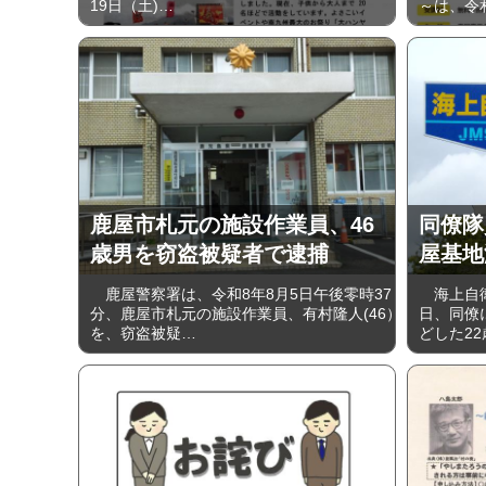
19日（土)…
～は、令和
鹿屋市札元の施設作業員、46
同僚隊
歳男を窃盗被疑者で逮捕
屋基地
鹿屋警察署は、令和8年8月5日午後零時37
海上自衛
分、鹿屋市札元の施設作業員、有村隆人(46）
日、同僚
を、窃盗被疑…
どした2