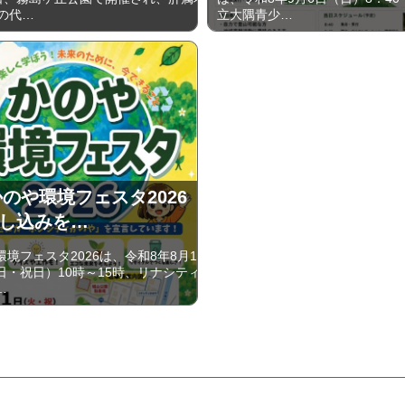
の代…
立大隅青少…
 かのや環境フェスタ2026
し込みを…
境フェスタ2026は、令和8年8月11
日・祝日）10時～15時、リナシティ
…