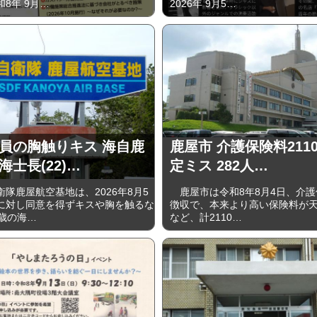
8年 9月…
2026年 9⽉5…
員の胸触りキス 海自鹿
鹿屋市 介護保険料211
海士長(22)…
定ミス 282人…
隊鹿屋航空基地は、2026年8月5
鹿屋市は令和8年8月4日、介護
に対し同意を得ずキスや胸を触るな
徴収で、本来より高い保険料が
2歳の海…
など、計2110…