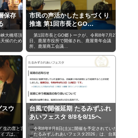
層保存
市民の声活かしたまちづくり
る
推進 第1回市長とGO…
峡大橋塔頂
第1回市長とGO郷トークが、令和8年7月27
悪天候のため
日、鹿屋市役所で開催され、鹿屋青年会議
所、鹿屋商工会議…
グスウ
台風で開催延期 たるみずふれ
あいフェスタ 8/8を8/15へ
 生の音と言
令和8年8月8日(土)に開催を予定されていた
ライブは、
「たるみずふれあいフェスタ2026」は、台風