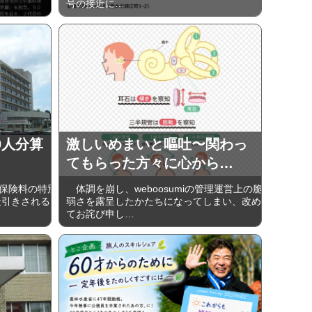
号の接近に…
0人分算
激しいめまいと嘔吐〜関わっ
てもらった方々に心から…
保険料の特別
体調を崩し、weboosumiの管理運営上の脆
天引きされる
弱さを露呈したかたちになってしまい、改め
てお詫び申し…