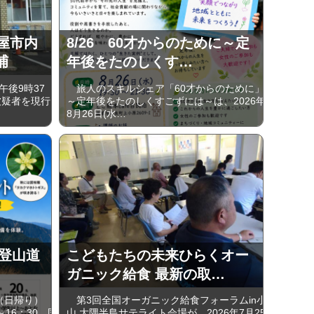
屋市内
8/26 60才からのために～定
捕
年後をたのしくす…
後9時37
旅人のスキルシェア「60才からのために」
被疑者を現行
～定年後をたのしくすごずには～は、2026年
8月26日(水…
岳 登山道
こどもたちの未来ひらくオー
）
ガニック給食 最新の取…
（日帰り）
第3回全国オーガニック給食フォーラムin小
～16：30、国
山 大隅半島サテライト会場が、2026年7月25