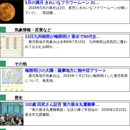
5月の満月 きれいなフラワームーン 31…
2026年5月の満月は2日、夜空にきれいなフラワームーンが輝い
ていた。 英語圏…
気象情報・災害など
13日九州南部が梅雨明け 垂水で90代女…
鹿児島地方気象台は令和8年7月13日、九州南部は高気圧に覆わ
れておおむね晴れ、…
その他
梅雨明けの大隅・薩摩地方に熱中症アラート
鹿児島地方気象台は、2024年７月17日に梅雨明けした鹿児島県
について、奄美地…
歴史
102歳 田尻さん証言 第六垂水丸遭難事…
『第六垂水丸遭難事故』を語り継ぐ学習会が、2026年2月22日、
垂水市立図書館…