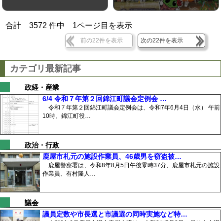
合計
3572
件中
1
ページ目を表示
前の22件を表示
次の22件を表示
カテゴリ最新記事
政経・産業
6/4 令和７年第２回錦江町議会定例会 …
令和７年第２回錦江町議会定例会は、令和7年6月4日（水） 午前
10時、錦江町役…
政治・行政
鹿屋市札元の施設作業員、46歳男を窃盗被…
鹿屋警察署は、令和8年8月5日午後零時37分、鹿屋市札元の施設
作業員、有村隆人…
議会
議員定数や市長選と市議選の同時実施など特…