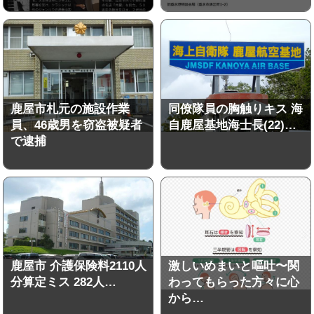
鹿屋市札元の施設作業
同僚隊員の胸触りキス 海
員、46歳男を窃盗被疑者
自鹿屋基地海士長(22)…
で逮捕
鹿屋市 介護保険料2110人
激しいめまいと嘔吐〜関
分算定ミス 282人…
わってもらった方々に心
から…