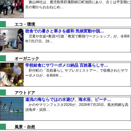
旗山神社は、鹿児島県肝属郡錦江町池田にあり、古くは平安期に
京の都からおおねじめ…
エコ・環境
校舎での暑さと寒さを緩和 気候変動や脱…
児童や生徒×教員×行政「教室で断熱ワークショップ」が、令和8
年7月27日、28…
オーガニック
学校給食にサワーポメロ納品 百姓暮らしサ…
肝付町の「百姓暮らし サブレガミストアー」で収穫されたサワ
ーポメロが、令和8年…
アウトドア
遠浅の海ならではの水遊び、海水浴、ビーチ…
かのやマリンフェスタ2026が、2026年7月20日、風光明媚な高
須海岸・浜田…
風景・自然