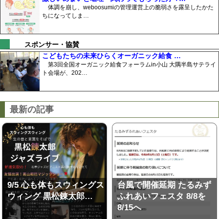
体調を崩し、weboosumiの管理運営上の脆弱さを露呈したかた
ちになってしま…
スポンサー・協賛
こどもたちの未来ひらくオーガニック給食 …
第3回全国オーガニック給食フォーラムin小山 大隅半島サテライ
ト会場が、202…
最新の記事
9/5 心も体もスウィングス
台風で開催延期 たるみず
ウィング 黒松錬太郎…
ふれあいフェスタ 8/8を
8/15へ