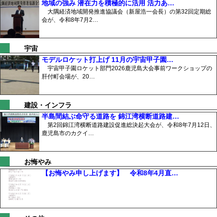
地域の強み 潜在力を積極的に活用 活力あ…
大隅経済地域開発推進協議会（新屋浩一会長）の第32回定期総
会が、令和8年7月2…
宇宙
モデルロケット打上げ 11月の宇宙甲子園…
宇宙甲子園ロケット部門2026鹿児島大会事前ワークショップの
肝付町会場が、20…
建設・インフラ
半島間結ぶ命守る道路を 錦江湾横断道路建…
第2回錦江湾横断道路建設促進総決起大会が、令和8年7月12日、
鹿児島市のカクイ…
お悔やみ
【お悔やみ申し上げます】 令和8年4月直…