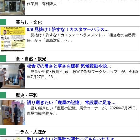
作業員、有村隆人…
暮らし・文化
9/9 見抜け！許すな！カスタマーハラス…
見抜け！許すな！カスタマーハラスメント～「担当者の自己責
任」から「組織対応」へ…
食・自然・観光
校舎での暑さと寒さを緩和 気候変動や脱…
児童や生徒×教員×行政「教室で断熱ワークショップ」が、令和8
年7月27日、28…
歴史・平和
語り継ぎたい「鹿屋の記憶」 常設展に足を…
語り継ぎたい「鹿屋の記憶」展示コーナーが、2026年7月25日、
鹿屋市観光物産…
コラム・人ほか
激しいめまいと嘔吐〜関わってもらった方々…