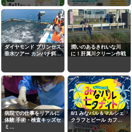
ダイヤモンド プリンセス
潤いのあるきれいな川
垂水ツアー カンパチ餌…
に！肝属川クリーン作戦
病院での仕事をリアルに
8/1 みなバル＆マルシェ
体験 手術・検査キッズセ
クラフとビール カフ…
ミ…