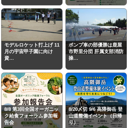
モデルロケット打上げ 11
ポンプ車の部優勝は鹿屋
月の宇宙甲子園に向け
市野里分団 肝属支部消防
資…
操…
8/8 第3回全国オーガニッ
8/20〆切 9/6 高隈御岳 登
ク給食フォーラム参加報
山道整備イベント（日帰
告会
り）