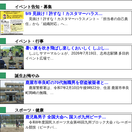
イベント告知・募集
9/9 見抜け！許すな！カスタマーハラス…
見抜け！許すな！カスタマーハラスメント～「担当者の自己責
任」から「組織対応」へ…
イベント・行事
暑い夏を吹き飛ばし楽しくおいしく しぶし…
しぶしサマーマルシェが、2026年7月19日、志布志駅隣 多目的
イベント広場で…
誕生お悔やみ
鹿屋市串良町の70代無職男を窃盗被疑者と…
鹿屋警察署は、令和7年2月10日午後9時22分、住居 鹿屋市串良
町岡崎の無職、…
スポーツ・健康
鹿児島男子 全国大会へ 国スポ九州ビーチ…
令和8年度国民スポーツ大会第46回九州ブロック大会 バレーボー
ル競技（ビーチバ…