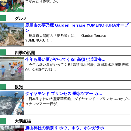
つかみどり体験」が、…
グルメ
鹿屋市の夢乃蔵 Garden Terrace YUMENOKURAオープ
ン
鹿屋市大浦町の「夢乃蔵」に、「Garden Terrace
YUMENOKUR…
四季の話題
今年も暑い夏がやってくる! 高須と浜田海…
今年も暑い夏がやってくる! 高須海水浴場、浜田海水浴場開設式
が、令和8年7月1…
観光
ダイヤモンド プリンセス 垂水ツアー カ…
日本生まれの大型豪華客船、ダイヤモンド・プリンセスのオプシ
ョナルツアー一行が、…
大隅点描
旗山神社の柴祭り ホウ、ホウ、ホンガラホ…