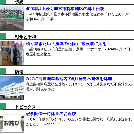
伝統
400年以上続く垂水市柊原地区の郷土伝統…
400年以上続く垂水市柊原地区の郷土伝統行事「おろごめ」が、
令和8年6月6日早…
戦争と平和
語り継ぎたい「鹿屋の記憶」 常設展に足を…
語り継ぎたい「鹿屋の記憶」展示コーナーが、2026年7月25日、
鹿屋市観光物産…
防衛
7/27に海自鹿屋基地内の5月発見不発弾を処理
海上自衛隊鹿屋航空基地内において、5月に発見された不発弾の処
理が、関係各部と…
トピックス
記事配信一時休止のお詫び
８月4日午前の取材中に、めまいと嘔吐に襲われ、病院に搬送され
ました。 weboo…