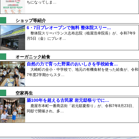
ちになってしま…
ショップ等紹介
6・7日プレオープンで無料 整体院スリー…
整体院スリーバランス志布志院（植屋浩幸院長）が、令和7年9
月5日（金）にプレオ…
オーガニック給食
自然の力で育った野菜のおいしさを学校給食…
大崎町の全小・中学校で、地元の有機食材を使った給食が、令和
7年度2学期からスタ…
空家再生
築100年を超える古民家 岩元邸祭りでに…
鹿屋市本町一番商店街「岩元邸夏祭り」が、令和7年8月23日、
同邸で開催され、多…