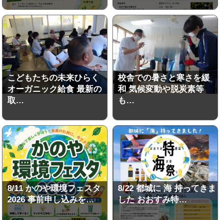
こどもたちの未来ひらく
校舎での暑さと寒さを緩
オーガニック給食 最新の
和 気候変動や脱炭素等
取…
も…
8/11 かのや環境フェスタ
8/22 都城に 海 持ってきま
2026 事前申し込みを…
した おおすみ特…