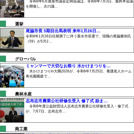
令和8年6月鹿屋市議会定例会議は、令和8年7月3日、最終本会議
を開催し、次の議…
選挙
尾脇市長 5期目出馬表明 来年1月26日…
令和9年1月26日任期満了に伴う垂水市長選で、現職の尾脇雅弥氏
（59）が5月2…
グローバル
ミャンマーで大切なお祭り 水かけまつりを…
水かけまつりin大隅2026が、令和8年7月25日、養護老人ホーム
寿光園園庭で…
農林水産
志布志市農業公社研修生受入 修了式 励ま…
令和8年度公益財団法人志布志市農業公社研修生受入・修了式
が、7月7日、志布志市…
商工業