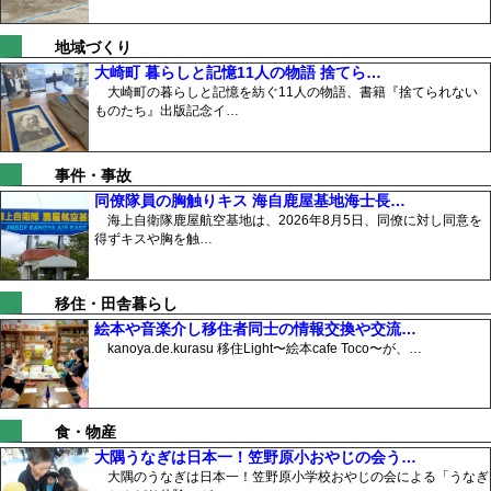
地域づくり
大崎町 暮らしと記憶11人の物語 捨てら…
大崎町の暮らしと記憶を紡ぐ11人の物語、書籍『捨てられない
ものたち』出版記念イ…
事件・事故
同僚隊員の胸触りキス 海自鹿屋基地海士長…
海上自衛隊鹿屋航空基地は、2026年8月5日、同僚に対し同意を
得ずキスや胸を触…
移住・田舎暮らし
絵本や音楽介し移住者同士の情報交換や交流…
kanoya.de.kurasu 移住Light〜絵本cafe Toco〜が、…
食・物産
大隅うなぎは日本一！笠野原小おやじの会う…
大隅のうなぎは日本一！笠野原小学校おやじの会による「うなぎ