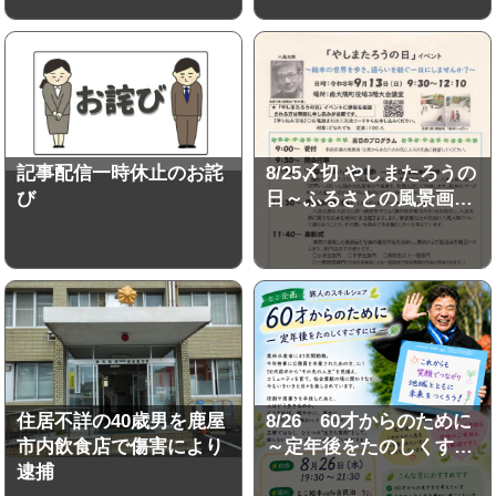
記事配信一時休止のお詫
8/25〆切 やしまたろうの
び
日～ふるさとの風景画…
住居不詳の40歳男を鹿屋
8/26 60才からのために
市内飲食店で傷害により
～定年後をたのしくす…
逮捕