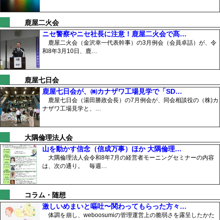
鹿屋二火会
ニセ警察やニセ社長に注意！鹿屋二火会で髙…
鹿屋二火会（金沢幸一代表幹事）の3月例会（会員卓話）が、令
和8年3月10日、鹿…
鹿屋七日会
鹿屋七日会が、㈱カナザワ工場見学で「SD…
鹿屋七日会（湯田勝政会長）の7月例会が、同会相談役の（株)カ
ナザワ工場見学と、…
大隅倫理法人会
山を動かす信念（信成万事）ほか 大隅倫理…
大隅倫理法人会令和8年7月の経営者モーニングセミナーの内容
は、次の通り。 毎週…
コラム・随想
激しいめまいと嘔吐〜関わってもらった方々…
体調を崩し、weboosumiの管理運営上の脆弱さを露呈したかた