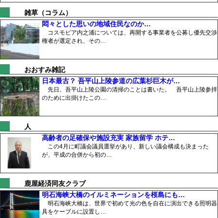
雑草（コラム）
悶々とした思いの地域住民なのか…
コスモピア内之浦については、再開する事業者を公募し優先交渉
権者が選定され、その…
おおすみ雑記
日本最古？ 吾平山上陵参道の広葉杉巨木が…
先日、吾平山上陵公園の清掃のことは書いた。 吾平山上陵参拝
のために出掛けたこの…
人
高齢者の足確保や施設充実 家族留学 ホテ…
この4月に町議会議員選挙があり、新しい議会構成も決まった
が、平成の合併から初の…
鹿屋経済同友クラブ
明石海峡大橋のイルミネーションを桜島にも…
明石海峡大橋は、世界で初めて光の色を自在に演出できる照明器
具をケーブルに設置し…