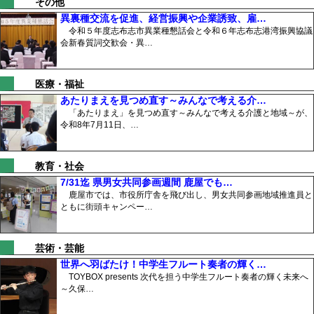
その他
異裏種交流を促進、経営振興や企業誘致、雇…
令和５年度志布志市異業種懇話会と令和６年志布志港湾振興協議
会新春質詞交歓会・異…
医療・福祉
あたりまえを見つめ直す～みんなで考える介…
「あたりまえ」を見つめ直す～みんなで考える介護と地域～が、
令和8年7月11日、…
教育・社会
7/31迄 県男女共同参画週間 鹿屋でも…
鹿屋市では、市役所庁舎を飛び出し、男女共同参画地域推進員と
ともに街頭キャンペー…
芸術・芸能
世界へ羽ばたけ！中学生フルート奏者の輝く…
TOYBOX presents 次代を担う中学生フルート奏者の輝く未来へ
～久保…