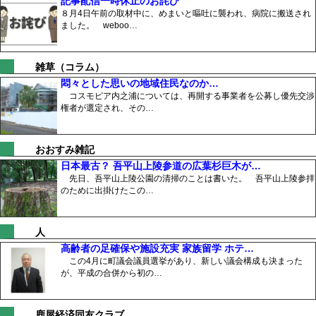
記事配信一時休止のお詫び
８月4日午前の取材中に、めまいと嘔吐に襲われ、病院に搬送され
ました。 weboo…
雑草（コラム）
悶々とした思いの地域住民なのか…
コスモピア内之浦については、再開する事業者を公募し優先交渉
権者が選定され、その…
おおすみ雑記
日本最古？ 吾平山上陵参道の広葉杉巨木が…
先日、吾平山上陵公園の清掃のことは書いた。 吾平山上陵参拝
のために出掛けたこの…
人
高齢者の足確保や施設充実 家族留学 ホテ…
この4月に町議会議員選挙があり、新しい議会構成も決まった
が、平成の合併から初の…
鹿屋経済同友クラブ