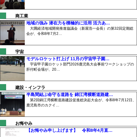
商工業
地域の強み 潜在力を積極的に活用 活力あ…
大隅経済地域開発推進協議会（新屋浩一会長）の第32回定期総
会が、令和8年7月2…
宇宙
モデルロケット打上げ 11月の宇宙甲子園…
宇宙甲子園ロケット部門2026鹿児島大会事前ワークショップの
肝付町会場が、20…
建設・インフラ
半島間結ぶ命守る道路を 錦江湾横断道路建…
第2回錦江湾横断道路建設促進総決起大会が、令和8年7月12日、
鹿児島市のカクイ…
お悔やみ
【お悔やみ申し上げます】 令和8年4月直…