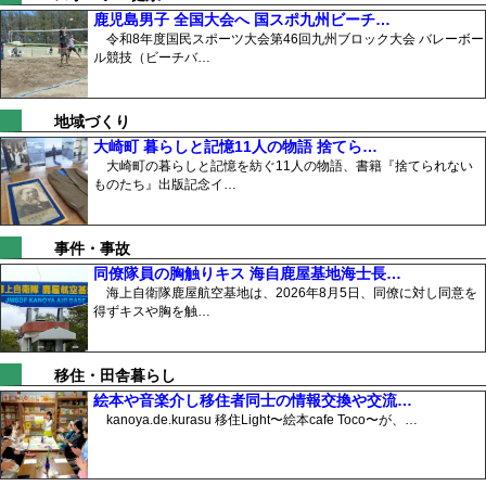
鹿児島男子 全国大会へ 国スポ九州ビーチ…
令和8年度国民スポーツ大会第46回九州ブロック大会 バレーボー
ル競技（ビーチバ…
地域づくり
大崎町 暮らしと記憶11人の物語 捨てら…
大崎町の暮らしと記憶を紡ぐ11人の物語、書籍『捨てられない
ものたち』出版記念イ…
事件・事故
同僚隊員の胸触りキス 海自鹿屋基地海士長…
海上自衛隊鹿屋航空基地は、2026年8月5日、同僚に対し同意を
得ずキスや胸を触…
移住・田舎暮らし
絵本や音楽介し移住者同士の情報交換や交流…
kanoya.de.kurasu 移住Light〜絵本cafe Toco〜が、…