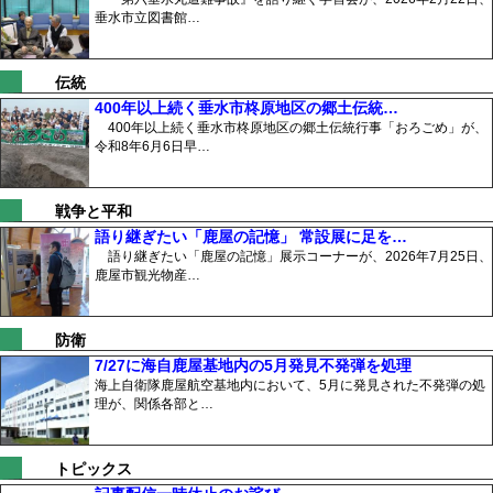
垂水市立図書館…
伝統
400年以上続く垂水市柊原地区の郷土伝統…
400年以上続く垂水市柊原地区の郷土伝統行事「おろごめ」が、
令和8年6月6日早…
戦争と平和
語り継ぎたい「鹿屋の記憶」 常設展に足を…
語り継ぎたい「鹿屋の記憶」展示コーナーが、2026年7月25日、
鹿屋市観光物産…
防衛
7/27に海自鹿屋基地内の5月発見不発弾を処理
海上自衛隊鹿屋航空基地内において、5月に発見された不発弾の処
理が、関係各部と…
トピックス