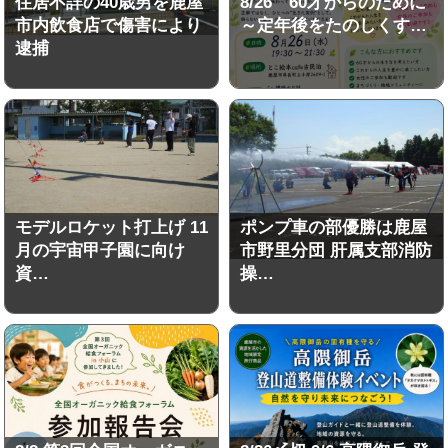
住居不詳の40歳男を鹿屋
8/26 60才からのために
市内飲食店で傷害により
～定年後をたのしくす…
逮捕
モデルロケット打上げ 11
ポンプ車の部優勝は鹿屋
月の宇宙甲子園に向け
市野里分団 肝属支部消防
資…
操…