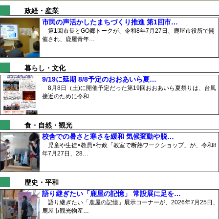
政経・産業
市民の声活かしたまちづくり推進 第1回市…
第1回市長とGO郷トークが、令和8年7月27日、鹿屋市役所で開
催され、鹿屋青年…
暮らし・文化
9/19に延期 8/8予定のおおあいら夏…
8月8日（土)に開催予定だった第19回おおあいら夏祭りは、台風
接近のために令和…
食・自然・観光
校舎での暑さと寒さを緩和 気候変動や脱…
児童や生徒×教員×行政「教室で断熱ワークショップ」が、令和8
年7月27日、28…
歴史・平和
語り継ぎたい「鹿屋の記憶」 常設展に足を…
語り継ぎたい「鹿屋の記憶」展示コーナーが、2026年7月25日、
鹿屋市観光物産…