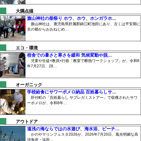
大隅点描
旗山神社の柴祭り ホウ、ホウ、ホンガラホ…
旗山神社は、鹿児島県肝属郡錦江町池田にあり、古くは平安期に
京の都からおおねじめ…
エコ・環境
校舎での暑さと寒さを緩和 気候変動や脱…
児童や生徒×教員×行政「教室で断熱ワークショップ」が、令和8
年7月27日、28…
オーガニック
学校給食にサワーポメロ納品 百姓暮らしサ…
肝付町の「百姓暮らし サブレガミストアー」で収穫されたサワ
ーポメロが、令和8年…
アウトドア
遠浅の海ならではの水遊び、海水浴、ビーチ…
かのやマリンフェスタ2026が、2026年7月20日、風光明媚な高
須海岸・浜田…