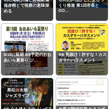
保存館とで視察の意味深
くり推進 第1回市長と
GO…
める
9/19に延期 8/8予定のおお
9/9 見抜け！許すな！カス
あいら夏祭り ジ…
タマーハラスメント