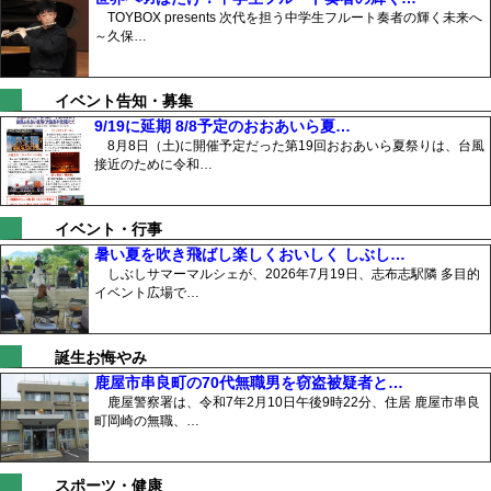
TOYBOX presents 次代を担う中学生フルート奏者の輝く未来へ
～久保…
イベント告知・募集
9/19に延期 8/8予定のおおあいら夏…
8月8日（土)に開催予定だった第19回おおあいら夏祭りは、台風
接近のために令和…
イベント・行事
暑い夏を吹き飛ばし楽しくおいしく しぶし…
しぶしサマーマルシェが、2026年7月19日、志布志駅隣 多目的
イベント広場で…
誕生お悔やみ
鹿屋市串良町の70代無職男を窃盗被疑者と…
鹿屋警察署は、令和7年2月10日午後9時22分、住居 鹿屋市串良
町岡崎の無職、…
スポーツ・健康