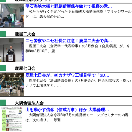
明石海峡大橋と野島断層保存館とで視察の意…
私たちが行く予定だった明石海峡大橋塔頂体験「ブリッジワール
ド」は、悪天候のため…
鹿屋二火会
ニセ警察やニセ社長に注意！鹿屋二火会で髙…
鹿屋二火会（金沢幸一代表幹事）の3月例会（会員卓話）が、令
和8年3月10日、鹿…
鹿屋七日会
鹿屋七日会が、㈱カナザワ工場見学で「SD…
鹿屋七日会（湯田勝政会長）の7月例会が、同会相談役の（株)カ
ナザワ工場見学と、…
大隅倫理法人会
山を動かす信念（信成万事）ほか 大隅倫理…
大隅倫理法人会令和8年7月の経営者モーニングセミナーの内容
は、次の通り。 毎週…