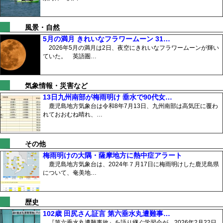
風景・自然
5月の満月 きれいなフラワームーン 31…
2026年5月の満月は2日、夜空にきれいなフラワームーンが輝い
ていた。 英語圏…
気象情報・災害など
13日九州南部が梅雨明け 垂水で90代女…
鹿児島地方気象台は令和8年7月13日、九州南部は高気圧に覆わ
れておおむね晴れ、…
その他
梅雨明けの大隅・薩摩地方に熱中症アラート
鹿児島地方気象台は、2024年７月17日に梅雨明けした鹿児島県
について、奄美地…
歴史
102歳 田尻さん証言 第六垂水丸遭難事…
『第六垂水丸遭難事故』を語り継ぐ学習会が、2026年2月22日、