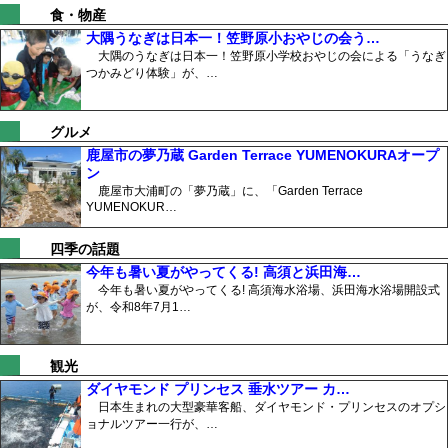
食・物産
大隅うなぎは日本一！笠野原小おやじの会う…
大隅のうなぎは日本一！笠野原小学校おやじの会による「うなぎ
つかみどり体験」が、…
グルメ
鹿屋市の夢乃蔵 Garden Terrace YUMENOKURAオープ
ン
鹿屋市大浦町の「夢乃蔵」に、「Garden Terrace
YUMENOKUR…
四季の話題
今年も暑い夏がやってくる! 高須と浜田海…
今年も暑い夏がやってくる! 高須海水浴場、浜田海水浴場開設式
が、令和8年7月1…
観光
ダイヤモンド プリンセス 垂水ツアー カ…
日本生まれの大型豪華客船、ダイヤモンド・プリンセスのオプシ
ョナルツアー一行が、…