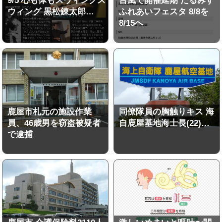
9/5 心も体もスウィングス
台風で開催延期 たるみず
ウィング 黒松錬太郎…
ふれあいフェスタ 8/8を
8/15へ
鹿屋市札元の施設作業
同僚隊員の胸触りキス 海
員、46歳男を窃盗被疑者
自鹿屋基地海士長(22)…
で逮捕