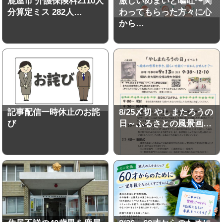
鹿屋市 介護保険料2110人
激しいめまいと嘔吐〜関
分算定ミス 282人…
わってもらった方々に心
から…
記事配信一時休止のお詫
8/25〆切 やしまたろうの
び
日～ふるさとの風景画…