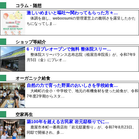
コラム・随想
激しいめまいと嘔吐〜関わってもらった方々…
体調を崩し、weboosumiの管理運営上の脆弱さを露呈したかた
ちになってしま…
ショップ等紹介
6・7日プレオープンで無料 整体院スリー…
整体院スリーバランス志布志院（植屋浩幸院長）が、令和7年9
月5日（金）にプレオ…
オーガニック給食
自然の力で育った野菜のおいしさを学校給食…
大崎町の全小・中学校で、地元の有機食材を使った給食が、令和
7年度2学期からスタ…
空家再生
築100年を超える古民家 岩元邸祭りでに…
鹿屋市本町一番商店街「岩元邸夏祭り」が、令和7年8月23日、
同邸で開催され、多…