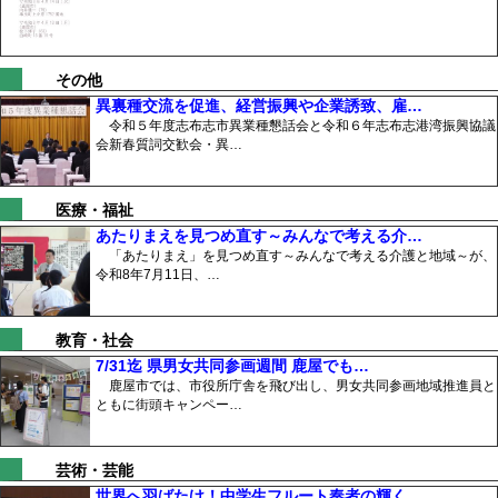
その他
異裏種交流を促進、経営振興や企業誘致、雇…
令和５年度志布志市異業種懇話会と令和６年志布志港湾振興協議
会新春質詞交歓会・異…
医療・福祉
あたりまえを見つめ直す～みんなで考える介…
「あたりまえ」を見つめ直す～みんなで考える介護と地域～が、
令和8年7月11日、…
教育・社会
7/31迄 県男女共同参画週間 鹿屋でも…
鹿屋市では、市役所庁舎を飛び出し、男女共同参画地域推進員と
ともに街頭キャンペー…
芸術・芸能
世界へ羽ばたけ！中学生フルート奏者の輝く…