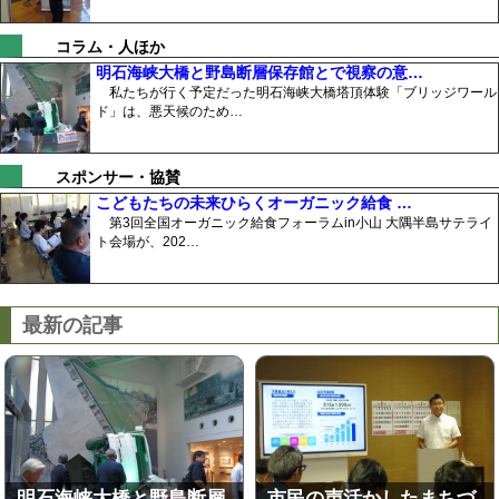
コラム・人ほか
明石海峡大橋と野島断層保存館とで視察の意…
私たちが行く予定だった明石海峡大橋塔頂体験「ブリッジワール
ド」は、悪天候のため…
スポンサー・協賛
こどもたちの未来ひらくオーガニック給食 …
第3回全国オーガニック給食フォーラムin小山 大隅半島サテライ
ト会場が、202…
最新の記事
明石海峡大橋と野島断層
市民の声活かしたまちづ