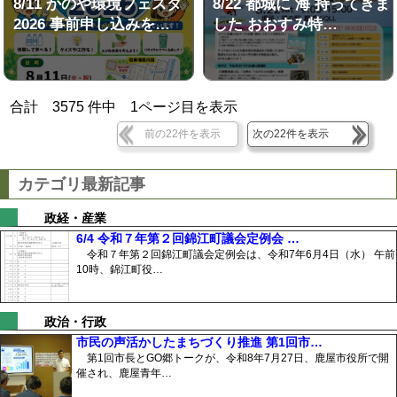
8/11 かのや環境フェスタ
8/22 都城に 海 持ってきま
2026 事前申し込みを…
した おおすみ特…
合計
3575
件中
1
ページ目を表示
前の22件を表示
次の22件を表示
カテゴリ最新記事
政経・産業
6/4 令和７年第２回錦江町議会定例会 …
令和７年第２回錦江町議会定例会は、令和7年6月4日（水） 午前
10時、錦江町役…
政治・行政
市民の声活かしたまちづくり推進 第1回市…
第1回市長とGO郷トークが、令和8年7月27日、鹿屋市役所で開
催され、鹿屋青年…