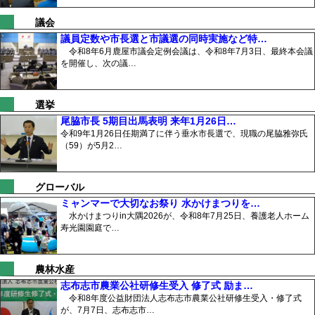
議会
議員定数や市長選と市議選の同時実施など特…
令和8年6月鹿屋市議会定例会議は、令和8年7月3日、最終本会議
を開催し、次の議…
選挙
尾脇市長 5期目出馬表明 来年1月26日…
令和9年1月26日任期満了に伴う垂水市長選で、現職の尾脇雅弥氏
（59）が5月2…
グローバル
ミャンマーで大切なお祭り 水かけまつりを…
水かけまつりin大隅2026が、令和8年7月25日、養護老人ホーム
寿光園園庭で…
農林水産
志布志市農業公社研修生受入 修了式 励ま…
令和8年度公益財団法人志布志市農業公社研修生受入・修了式
が、7月7日、志布志市…