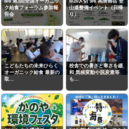
8/8 第3回全国オーガニッ
8/20〆切 9/6 高隈御岳 登
ク給食フォーラム参加報
山道整備イベント（日帰
告会
り）
こどもたちの未来ひらく
校舎での暑さと寒さを緩
オーガニック給食 最新の
和 気候変動や脱炭素等
取…
も…