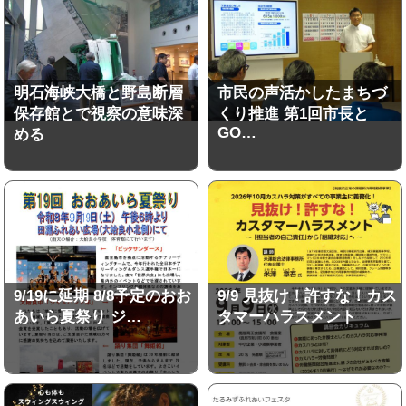
明石海峡大橋と野島断層
市民の声活かしたまちづ
保存館とで視察の意味深
くり推進 第1回市長と
GO…
める
9/19に延期 8/8予定のおお
9/9 見抜け！許すな！カス
あいら夏祭り ジ…
タマーハラスメント