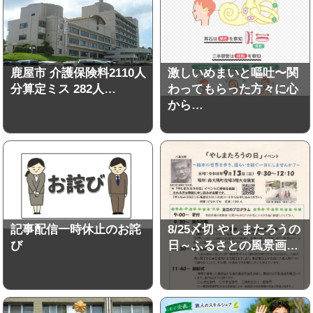
鹿屋市 介護保険料2110人
激しいめまいと嘔吐〜関
分算定ミス 282人…
わってもらった方々に心
から…
記事配信一時休止のお詫
8/25〆切 やしまたろうの
び
日～ふるさとの風景画…