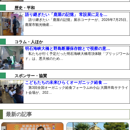
歴史・平和
語り継ぎたい「鹿屋の記憶」 常設展に足を…
語り継ぎたい「鹿屋の記憶」展示コーナーが、2026年7月25日、
鹿屋市観光物産…
コラム・人ほか
明石海峡大橋と野島断層保存館とで視察の意…
私たちが行く予定だった明石海峡大橋塔頂体験「ブリッジワール
ド」は、悪天候のため…
スポンサー・協賛
こどもたちの未来ひらくオーガニック給食 …
第3回全国オーガニック給食フォーラムin小山 大隅半島サテライ
ト会場が、202…
最新の記事