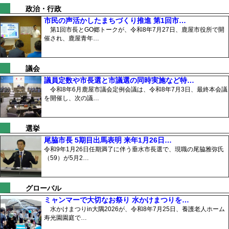
政治・行政
市民の声活かしたまちづくり推進 第1回市…
第1回市長とGO郷トークが、令和8年7月27日、鹿屋市役所で開
催され、鹿屋青年…
議会
議員定数や市長選と市議選の同時実施など特…
令和8年6月鹿屋市議会定例会議は、令和8年7月3日、最終本会議
を開催し、次の議…
選挙
尾脇市長 5期目出馬表明 来年1月26日…
令和9年1月26日任期満了に伴う垂水市長選で、現職の尾脇雅弥氏
（59）が5月2…
グローバル
ミャンマーで大切なお祭り 水かけまつりを…
水かけまつりin大隅2026が、令和8年7月25日、養護老人ホーム
寿光園園庭で…