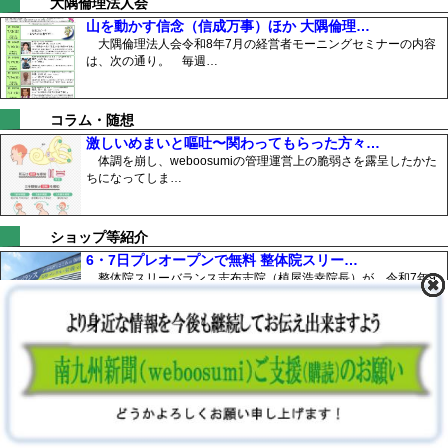
大隅倫理法人会
山を動かす信念（信成万事）ほか 大隅倫理…
大隅倫理法人会令和8年7月の経営者モーニングセミナーの内容
は、次の通り。 毎週…
コラム・随想
激しいめまいと嘔吐〜関わってもらった方々…
体調を崩し、weboosumiの管理運営上の脆弱さを露呈したかた
ちになってしま…
ショップ等紹介
6・7日プレオープンで無料 整体院スリー…
整体院スリーバランス志布志院（植屋浩幸院長）が、令和7年9
月5日（金）にプレオ…
オーガニック給食
自然の力で育った野菜のおいしさを学校給食…
大崎町の全小・中学校で、地元の有機食材を使った給食が、令和
7年度2学期からスタ…