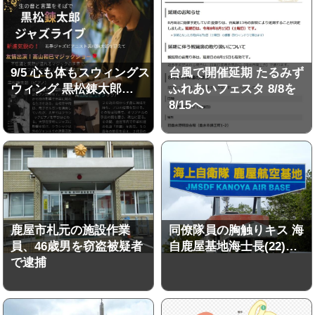
9/5 心も体もスウィングス
台風で開催延期 たるみず
ウィング 黒松錬太郎…
ふれあいフェスタ 8/8を
8/15へ
鹿屋市札元の施設作業
同僚隊員の胸触りキス 海
員、46歳男を窃盗被疑者
自鹿屋基地海士長(22)…
で逮捕