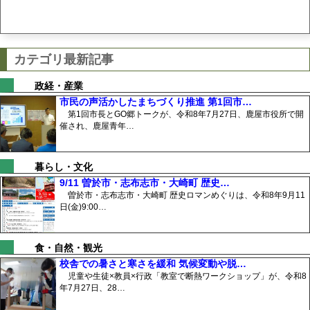
カテゴリ最新記事
政経・産業
市民の声活かしたまちづくり推進 第1回市…
第1回市長とGO郷トークが、令和8年7月27日、鹿屋市役所で開
催され、鹿屋青年…
暮らし・文化
9/11 曽於市・志布志市・大崎町 歴史…
曽於市・志布志市・大崎町 歴史ロマンめぐりは、令和8年9月11
日(金)9:00…
食・自然・観光
校舎での暑さと寒さを緩和 気候変動や脱…
児童や生徒×教員×行政「教室で断熱ワークショップ」が、令和8
年7月27日、28…