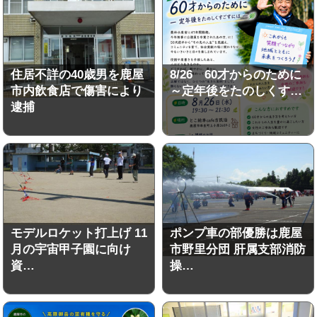
住居不詳の40歳男を鹿屋
8/26 60才からのために
市内飲食店で傷害により
～定年後をたのしくす…
逮捕
モデルロケット打上げ 11
ポンプ車の部優勝は鹿屋
月の宇宙甲子園に向け
市野里分団 肝属支部消防
資…
操…