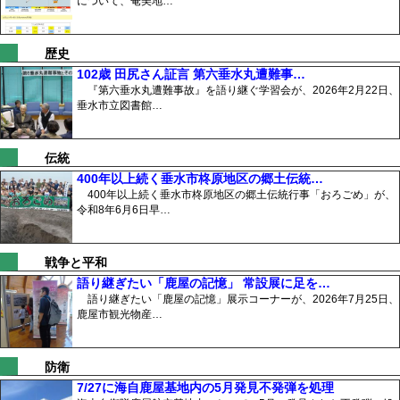
について、奄美地…
歴史
102歳 田尻さん証言 第六垂水丸遭難事…
『第六垂水丸遭難事故』を語り継ぐ学習会が、2026年2月22日、
垂水市立図書館…
伝統
400年以上続く垂水市柊原地区の郷土伝統…
400年以上続く垂水市柊原地区の郷土伝統行事「おろごめ」が、
令和8年6月6日早…
戦争と平和
語り継ぎたい「鹿屋の記憶」 常設展に足を…
語り継ぎたい「鹿屋の記憶」展示コーナーが、2026年7月25日、
鹿屋市観光物産…
防衛
7/27に海自鹿屋基地内の5月発見不発弾を処理