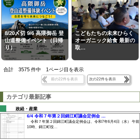
8/20〆切 9/6 高隈御岳 登
こどもたちの未来ひらく
山道整備イベント（日帰
オーガニック給食 最新の
り）
取…
合計
3575
件中
1
ページ目を表示
前の22件を表示
次の22件を表示
カテゴリ最新記事
政経・産業
6/4 令和７年第２回錦江町議会定例会 …
令和７年第２回錦江町議会定例会は、令和7年6月4日（水） 午前
10時、錦江町役…