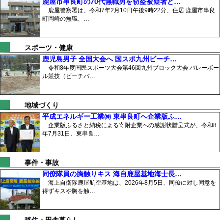
鹿屋市串良町の70代無職男を窃盗被疑者と…
鹿屋警察署は、令和7年2月10日午後9時22分、住居 鹿屋市串良
町岡崎の無職、…
スポーツ・健康
鹿児島男子 全国大会へ 国スポ九州ビーチ…
令和8年度国民スポーツ大会第46回九州ブロック大会 バレーボー
ル競技（ビーチバ…
地域づくり
平成エネルギー工業㈱ 東串良町へ企業版ふ…
企業版ふるさと納税による寄附企業への感謝状贈呈式が、令和8
年7月31日、東串良…
事件・事故
同僚隊員の胸触りキス 海自鹿屋基地海士長…
海上自衛隊鹿屋航空基地は、2026年8月5日、同僚に対し同意を
得ずキスや胸を触…
移住・田舎暮らし