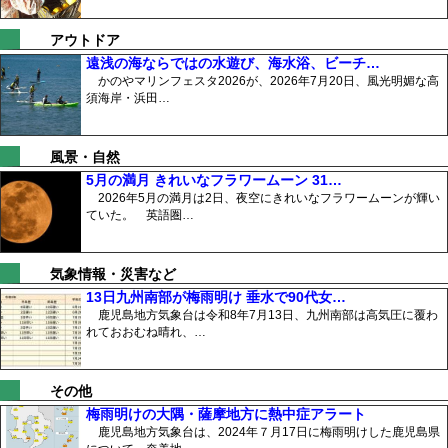
アウトドア
遠浅の海ならではの水遊び、海水浴、ビーチ…
かのやマリンフェスタ2026が、2026年7月20日、風光明媚な高
須海岸・浜田…
風景・自然
5月の満月 きれいなフラワームーン 31…
2026年5月の満月は2日、夜空にきれいなフラワームーンが輝い
ていた。 英語圏…
気象情報・災害など
13日九州南部が梅雨明け 垂水で90代女…
鹿児島地方気象台は令和8年7月13日、九州南部は高気圧に覆わ
れておおむね晴れ、…
その他
梅雨明けの大隅・薩摩地方に熱中症アラート
鹿児島地方気象台は、2024年７月17日に梅雨明けした鹿児島県