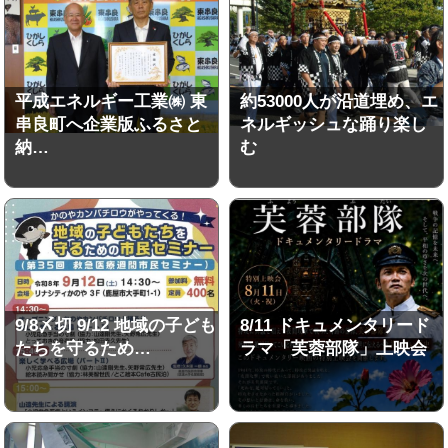
平成エネルギー工業㈱ 東
約53000人が沿道埋め、エ
串良町へ企業版ふるさと
ネルギッシュな踊り楽し
納…
む
9/8〆切 9/12 地域の子ども
8/11 ドキュメンタリード
たちを守るため…
ラマ「芙蓉部隊」上映会