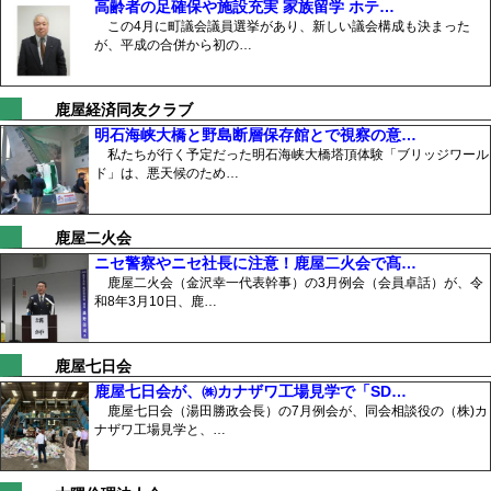
高齢者の足確保や施設充実 家族留学 ホテ…
この4月に町議会議員選挙があり、新しい議会構成も決まった
が、平成の合併から初の…
鹿屋経済同友クラブ
明石海峡大橋と野島断層保存館とで視察の意…
私たちが行く予定だった明石海峡大橋塔頂体験「ブリッジワール
ド」は、悪天候のため…
鹿屋二火会
ニセ警察やニセ社長に注意！鹿屋二火会で髙…
鹿屋二火会（金沢幸一代表幹事）の3月例会（会員卓話）が、令
和8年3月10日、鹿…
鹿屋七日会
鹿屋七日会が、㈱カナザワ工場見学で「SD…
鹿屋七日会（湯田勝政会長）の7月例会が、同会相談役の（株)カ
ナザワ工場見学と、…