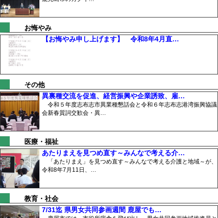
お悔やみ
【お悔やみ申し上げます】 令和8年4月直…
その他
異裏種交流を促進、経営振興や企業誘致、雇…
令和５年度志布志市異業種懇話会と令和６年志布志港湾振興協議
会新春質詞交歓会・異…
医療・福祉
あたりまえを見つめ直す～みんなで考える介…
「あたりまえ」を見つめ直す～みんなで考える介護と地域～が、
令和8年7月11日、…
教育・社会
7/31迄 県男女共同参画週間 鹿屋でも…