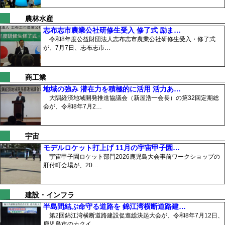
農林水産
志布志市農業公社研修生受入 修了式 励ま…
令和8年度公益財団法人志布志市農業公社研修生受入・修了式
が、7月7日、志布志市…
商工業
地域の強み 潜在力を積極的に活用 活力あ…
大隅経済地域開発推進協議会（新屋浩一会長）の第32回定期総
会が、令和8年7月2…
宇宙
モデルロケット打上げ 11月の宇宙甲子園…
宇宙甲子園ロケット部門2026鹿児島大会事前ワークショップの
肝付町会場が、20…
建設・インフラ
半島間結ぶ命守る道路を 錦江湾横断道路建…
第2回錦江湾横断道路建設促進総決起大会が、令和8年7月12日、
鹿児島市のカクイ…