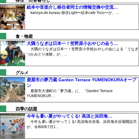
絵本や音楽介し移住者同士の情報交換や交流…
kanoya.de.kurasu 移住Light〜絵本cafe Toco〜が、…
食・物産
大隅うなぎは日本一！笠野原小おやじの会う…
大隅のうなぎは日本一！笠野原小学校おやじの会による「うなぎ
つかみどり体験」が、…
グルメ
鹿屋市の夢乃蔵 Garden Terrace YUMENOKURAオープ
ン
鹿屋市大浦町の「夢乃蔵」に、「Garden Terrace
YUMENOKUR…
四季の話題
今年も暑い夏がやってくる! 高須と浜田海…
今年も暑い夏がやってくる! 高須海水浴場、浜田海水浴場開設式
が、令和8年7月1…