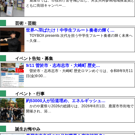
鹿屋市では、市役所庁舎を飛び出し、男女共同参画地域推進員と
ともに街頭キャンペー…
芸術・芸能
世界へ羽ばたけ！中学生フルート奏者の輝く…
TOYBOX presents 次代を担う中学生フルート奏者の輝く未来へ
～久保…
イベント告知・募集
9/11 曽於市・志布志市・大崎町 歴史…
曽於市・志布志市・大崎町 歴史ロマンめぐりは、令和8年9月11
日(金)9:00…
イベント・行事
約53000人が沿道埋め、エネルギッシュ…
かのや夏祭り2026の総踊りは、2026年8月1日、鹿屋市市街地で
開催され、浴…
誕生お悔やみ