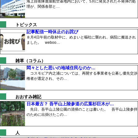
海上自衛隊鹿屋航空基地内において、5月に発見された不発弾の処
理が、関係各部と…
トピックス
記事配信一時休止のお詫び
８月4日午前の取材中に、めまいと嘔吐に襲われ、病院に搬送され
ました。 weboo…
雑草（コラム）
悶々とした思いの地域住民なのか…
コスモピア内之浦については、再開する事業者を公募し優先交渉
権者が選定され、その…
おおすみ雑記
日本最古？ 吾平山上陵参道の広葉杉巨木が…
先日、吾平山上陵公園の清掃のことは書いた。 吾平山上陵参拝
のために出掛けたこの…
人