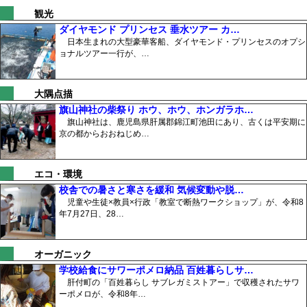
観光
ダイヤモンド プリンセス 垂水ツアー カ…
日本生まれの大型豪華客船、ダイヤモンド・プリンセスのオプシ
ョナルツアー一行が、…
大隅点描
旗山神社の柴祭り ホウ、ホウ、ホンガラホ…
旗山神社は、鹿児島県肝属郡錦江町池田にあり、古くは平安期に
京の都からおおねじめ…
エコ・環境
校舎での暑さと寒さを緩和 気候変動や脱…
児童や生徒×教員×行政「教室で断熱ワークショップ」が、令和8
年7月27日、28…
オーガニック
学校給食にサワーポメロ納品 百姓暮らしサ…
肝付町の「百姓暮らし サブレガミストアー」で収穫されたサワ
ーポメロが、令和8年…