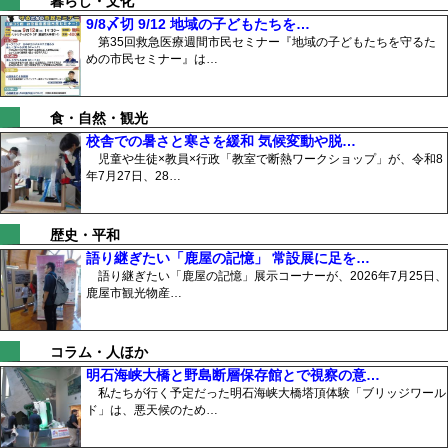
暮らし・文化
9/8〆切 9/12 地域の子どもたちを…
第35回救急医療週間市民セミナー『地域の子どもたちを守るた
めの市民セミナー』は…
食・自然・観光
校舎での暑さと寒さを緩和 気候変動や脱…
児童や生徒×教員×行政「教室で断熱ワークショップ」が、令和8
年7月27日、28…
歴史・平和
語り継ぎたい「鹿屋の記憶」 常設展に足を…
語り継ぎたい「鹿屋の記憶」展示コーナーが、2026年7月25日、
鹿屋市観光物産…
コラム・人ほか
明石海峡大橋と野島断層保存館とで視察の意…
私たちが行く予定だった明石海峡大橋塔頂体験「ブリッジワール
ド」は、悪天候のため…