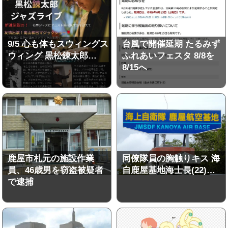
9/5 心も体もスウィングス
台風で開催延期 たるみず
ウィング 黒松錬太郎…
ふれあいフェスタ 8/8を
8/15へ
鹿屋市札元の施設作業
同僚隊員の胸触りキス 海
員、46歳男を窃盗被疑者
自鹿屋基地海士長(22)…
で逮捕