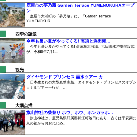
鹿屋市の夢乃蔵 Garden Terrace YUMENOKURAオープ
ン
鹿屋市大浦町の「夢乃蔵」に、「Garden Terrace
YUMENOKUR…
四季の話題
今年も暑い夏がやってくる! 高須と浜田海…
今年も暑い夏がやってくる! 高須海水浴場、浜田海水浴場開設式
が、令和8年7月1…
観光
ダイヤモンド プリンセス 垂水ツアー カ…
日本生まれの大型豪華客船、ダイヤモンド・プリンセスのオプシ
ョナルツアー一行が、…
大隅点描
旗山神社の柴祭り ホウ、ホウ、ホンガラホ…
旗山神社は、鹿児島県肝属郡錦江町池田にあり、古くは平安期に
京の都からおおねじめ…