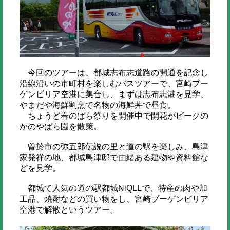
今回のツアーは、都城志布志道路の開通を記念し
沿線沿いの市町村を楽しむバスツアーで、宮崎ブー
ゲンビリア空港に集合し、まずは志布志港を見学、
やまだや海鮮割烹で名物の海鮮丼で昼食。
ちょうど春のばら祭りを開催中で開花がピークの
かのやばら園を散策。
曽於市の弥五郎伝説の里と道の駅を楽しみ、島津
家発祥の地、都城島津邸で由緒ある建物や資料館な
どを見学。
都城で人気の道の駅都城NiQLLで、特産の肉や加
工品、焼酎などの買い物をし、宮崎ブーゲンビリア
空港で解散というツアー。