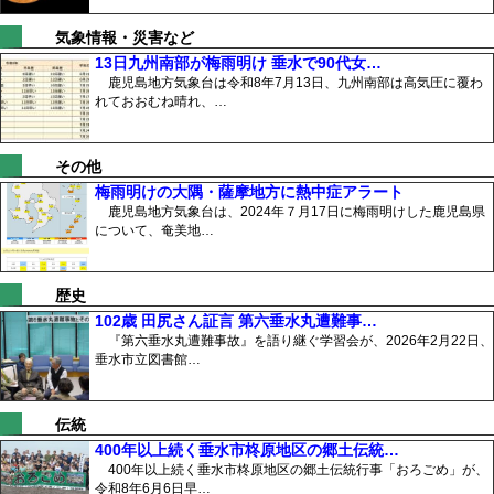
気象情報・災害など
13日九州南部が梅雨明け 垂水で90代女…
鹿児島地方気象台は令和8年7月13日、九州南部は高気圧に覆わ
れておおむね晴れ、…
その他
梅雨明けの大隅・薩摩地方に熱中症アラート
鹿児島地方気象台は、2024年７月17日に梅雨明けした鹿児島県
について、奄美地…
歴史
102歳 田尻さん証言 第六垂水丸遭難事…
『第六垂水丸遭難事故』を語り継ぐ学習会が、2026年2月22日、
垂水市立図書館…
伝統
400年以上続く垂水市柊原地区の郷土伝統…
400年以上続く垂水市柊原地区の郷土伝統行事「おろごめ」が、
令和8年6月6日早…