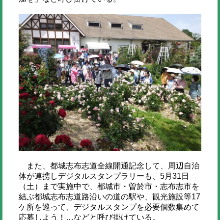
また、都城志布志道全線開通記念して、周辺自治
体が連携しデジタルスタンプラリーも、5月31日
（土）まで実施中で、都城市・曽於市・志布志市を
結ぶ都城志布志道路沿いの道の駅や、観光施設等17
ケ所を巡って、デジタルスタンプを必要個数集めて
応募しよう！…などと呼び掛けている。