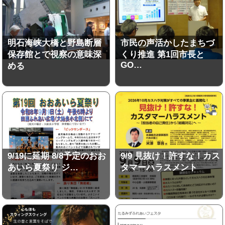
明石海峡大橋と野島断層
市民の声活かしたまちづ
保存館とで視察の意味深
くり推進 第1回市長と
GO…
める
9/19に延期 8/8予定のおお
9/9 見抜け！許すな！カス
あいら夏祭り ジ…
タマーハラスメント