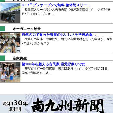
6・7日プレオープンで無料 整体院スリー…
整体院スリーバランス志布志院（植屋浩幸院長）が、令和7年9
月5日（金）にプレオ…
オーガニック給食
自然の力で育った野菜のおいしさを学校給食…
大崎町の全小・中学校で、地元の有機食材を使った給食が、令和
7年度2学期からスタ…
空家再生
築100年を超える古民家 岩元邸祭りでに…
鹿屋市本町一番商店街「岩元邸夏祭り」が、令和7年8月23日、
同邸で開催され、多…