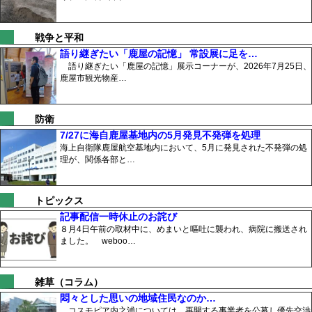
戦争と平和
語り継ぎたい「鹿屋の記憶」 常設展に足を…
語り継ぎたい「鹿屋の記憶」展示コーナーが、2026年7月25日、
鹿屋市観光物産…
防衛
7/27に海自鹿屋基地内の5月発見不発弾を処理
海上自衛隊鹿屋航空基地内において、5月に発見された不発弾の処
理が、関係各部と…
トピックス
記事配信一時休止のお詫び
８月4日午前の取材中に、めまいと嘔吐に襲われ、病院に搬送され
ました。 weboo…
雑草（コラム）
悶々とした思いの地域住民なのか…
コスモピア内之浦については、再開する事業者を公募し優先交渉