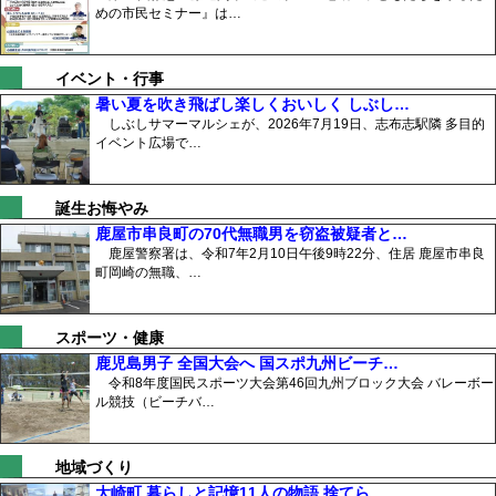
めの市民セミナー』は…
イベント・行事
暑い夏を吹き飛ばし楽しくおいしく しぶし…
しぶしサマーマルシェが、2026年7月19日、志布志駅隣 多目的
イベント広場で…
誕生お悔やみ
鹿屋市串良町の70代無職男を窃盗被疑者と…
鹿屋警察署は、令和7年2月10日午後9時22分、住居 鹿屋市串良
町岡崎の無職、…
スポーツ・健康
鹿児島男子 全国大会へ 国スポ九州ビーチ…
令和8年度国民スポーツ大会第46回九州ブロック大会 バレーボー
ル競技（ビーチバ…
地域づくり
大崎町 暮らしと記憶11人の物語 捨てら…