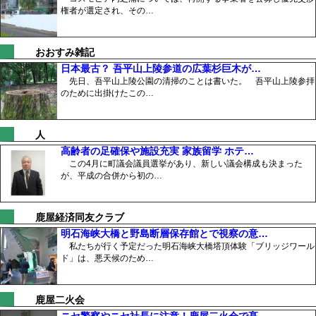
権者が選定され、その…
おおすみ雑記
日本最古？ 吾平山上陵参道の広葉杉巨木が…
先日、吾平山上陵公園の清掃のことは書いた。 吾平山上陵参拝
のために出掛けたこの…
人
高齢者の足確保や施設充実 家族留学 ホテ…
この4月に町議会議員選挙があり、新しい議会構成も決まった
が、平成の合併から初の…
鹿屋経済同友クラブ
明石海峡大橋と野島断層保存館とで視察の意…
私たちが行く予定だった明石海峡大橋塔頂体験「ブリッジワール
ド」は、悪天候のため…
鹿屋二火会
ニセ警察やニセ社長に注意！鹿屋二火会で髙…