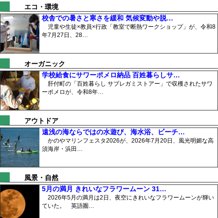
エコ・環境
校舎での暑さと寒さを緩和 気候変動や脱…
児童や生徒×教員×行政「教室で断熱ワークショップ」が、令和8
年7月27日、28…
オーガニック
学校給食にサワーポメロ納品 百姓暮らしサ…
肝付町の「百姓暮らし サブレガミストアー」で収穫されたサワ
ーポメロが、令和8年…
アウトドア
遠浅の海ならではの水遊び、海水浴、ビーチ…
かのやマリンフェスタ2026が、2026年7月20日、風光明媚な高
須海岸・浜田…
風景・自然
5月の満月 きれいなフラワームーン 31…
2026年5月の満月は2日、夜空にきれいなフラワームーンが輝い
ていた。 英語圏…