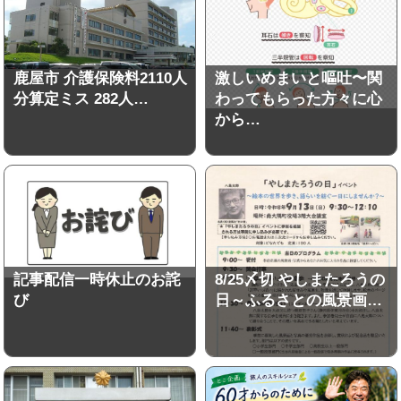
鹿屋市 介護保険料2110人
激しいめまいと嘔吐〜関
分算定ミス 282人…
わってもらった方々に心
から…
記事配信一時休止のお詫
8/25〆切 やしまたろうの
び
日～ふるさとの風景画…