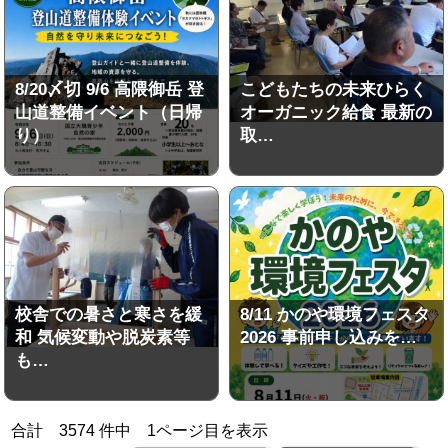
8/20〆切 9/6 高隈御岳 登
こどもたちの未来ひらく
山道整備イベント（日帰
オーガニック給食 最新の
り）
取…
校舎での暑さと寒さを緩
8/11 かのや環境フェスタ
和 気候変動や脱炭素等
2026 事前申し込みを…
も…
合計
3574
件中
1
ページ目を表示