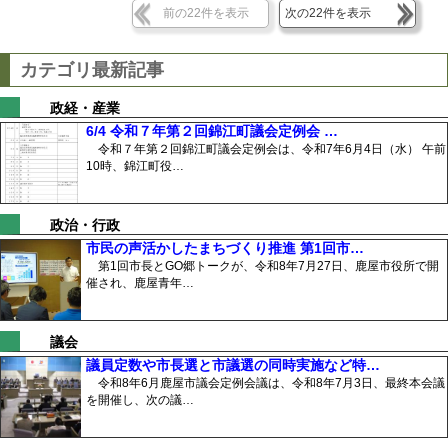
前の22件を表示
次の22件を表示
カテゴリ最新記事
政経・産業
6/4 令和７年第２回錦江町議会定例会 …
令和７年第２回錦江町議会定例会は、令和7年6月4日（水） 午前
10時、錦江町役…
政治・行政
市民の声活かしたまちづくり推進 第1回市…
第1回市長とGO郷トークが、令和8年7月27日、鹿屋市役所で開
催され、鹿屋青年…
議会
議員定数や市長選と市議選の同時実施など特…
令和8年6月鹿屋市議会定例会議は、令和8年7月3日、最終本会議
を開催し、次の議…