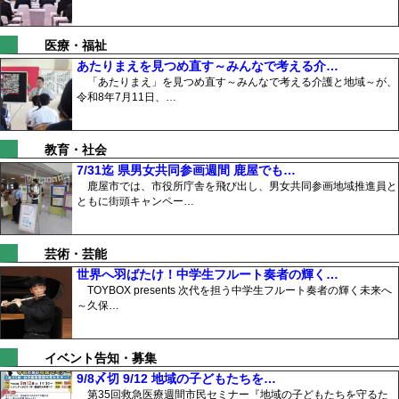
医療・福祉
あたりまえを見つめ直す～みんなで考える介…
「あたりまえ」を見つめ直す～みんなで考える介護と地域～が、
令和8年7月11日、…
教育・社会
7/31迄 県男女共同参画週間 鹿屋でも…
鹿屋市では、市役所庁舎を飛び出し、男女共同参画地域推進員と
ともに街頭キャンペー…
芸術・芸能
世界へ羽ばたけ！中学生フルート奏者の輝く…
TOYBOX presents 次代を担う中学生フルート奏者の輝く未来へ
～久保…
イベント告知・募集
9/8〆切 9/12 地域の子どもたちを…
第35回救急医療週間市民セミナー『地域の子どもたちを守るた