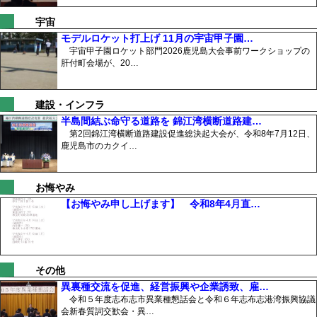
宇宙
モデルロケット打上げ 11月の宇宙甲子園…
宇宙甲子園ロケット部門2026鹿児島大会事前ワークショップの
肝付町会場が、20…
建設・インフラ
半島間結ぶ命守る道路を 錦江湾横断道路建…
第2回錦江湾横断道路建設促進総決起大会が、令和8年7月12日、
鹿児島市のカクイ…
お悔やみ
【お悔やみ申し上げます】 令和8年4月直…
その他
異裏種交流を促進、経営振興や企業誘致、雇…
令和５年度志布志市異業種懇話会と令和６年志布志港湾振興協議
会新春質詞交歓会・異…