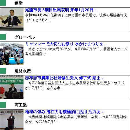
選挙
尾脇市長 5期目出馬表明 来年1月26日…
令和9年1月26日任期満了に伴う垂水市長選で、現職の尾脇雅弥氏
（59）が5月2…
グローバル
ミャンマーで大切なお祭り 水かけまつりを…
水かけまつりin大隅2026が、令和8年7月25日、養護老人ホーム
寿光園園庭で…
農林水産
志布志市農業公社研修生受入 修了式 励ま…
令和8年度公益財団法人志布志市農業公社研修生受入・修了式
が、7月7日、志布志市…
商工業
地域の強み 潜在力を積極的に活用 活力あ…
大隅経済地域開発推進協議会（新屋浩一会長）の第32回定期総
会が、令和8年7月2…