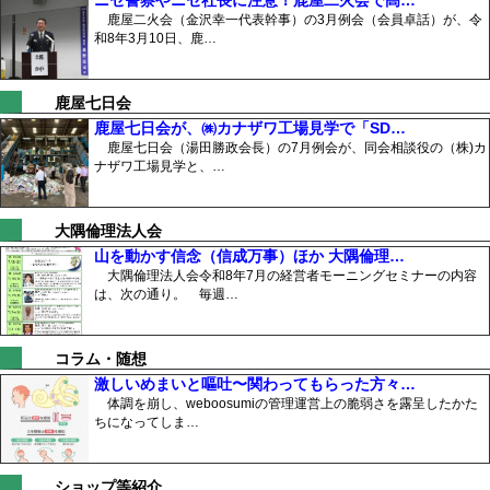
鹿屋二火会（金沢幸一代表幹事）の3月例会（会員卓話）が、令
和8年3月10日、鹿…
鹿屋七日会
鹿屋七日会が、㈱カナザワ工場見学で「SD…
鹿屋七日会（湯田勝政会長）の7月例会が、同会相談役の（株)カ
ナザワ工場見学と、…
大隅倫理法人会
山を動かす信念（信成万事）ほか 大隅倫理…
大隅倫理法人会令和8年7月の経営者モーニングセミナーの内容
は、次の通り。 毎週…
コラム・随想
激しいめまいと嘔吐〜関わってもらった方々…
体調を崩し、weboosumiの管理運営上の脆弱さを露呈したかた
ちになってしま…
ショップ等紹介