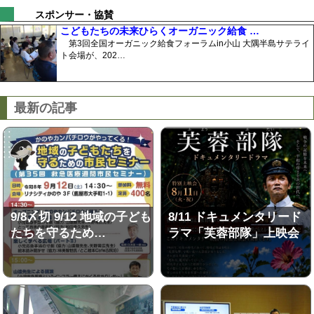
スポンサー・協賛
こどもたちの未来ひらくオーガニック給食 …
第3回全国オーガニック給食フォーラムin小山 大隅半島サテライ
ト会場が、202…
最新の記事
9/8〆切 9/12 地域の子ども
8/11 ドキュメンタリード
たちを守るため…
ラマ「芙蓉部隊」上映会