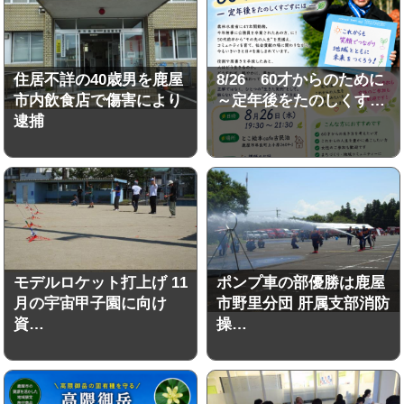
住居不詳の40歳男を鹿屋
8/26 60才からのために
市内飲食店で傷害により
～定年後をたのしくす…
逮捕
モデルロケット打上げ 11
ポンプ車の部優勝は鹿屋
月の宇宙甲子園に向け
市野里分団 肝属支部消防
資…
操…