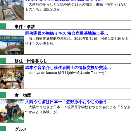
大崎町の暮らしと記憶を紡ぐ11人の物語、書籍『捨てられない
ものたち』出版記念イ…
事件・事故
同僚隊員の胸触りキス 海自鹿屋基地海士長…
海上自衛隊鹿屋航空基地は、2026年8月5日、同僚に対し同意を
得ずキスや胸を触…
移住・田舎暮らし
絵本や音楽介し移住者同士の情報交換や交流…
kanoya.de.kurasu 移住Light〜絵本cafe Toco〜が、…
食・物産
大隅うなぎは日本一！笠野原小おやじの会う…
大隅のうなぎは日本一！笠野原小学校おやじの会による「うなぎ
つかみどり体験」が、…
グルメ