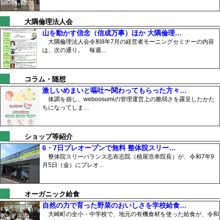
大隅倫理法人会
山を動かす信念（信成万事）ほか 大隅倫理…
大隅倫理法人会令和8年7月の経営者モーニングセミナーの内容
は、次の通り。 毎週…
コラム・随想
激しいめまいと嘔吐〜関わってもらった方々…
体調を崩し、weboosumiの管理運営上の脆弱さを露呈したかた
ちになってしま…
ショップ等紹介
6・7日プレオープンで無料 整体院スリー…
整体院スリーバランス志布志院（植屋浩幸院長）が、令和7年9
月5日（金）にプレオ…
オーガニック給食
自然の力で育った野菜のおいしさを学校給食…
大崎町の全小・中学校で、地元の有機食材を使った給食が、令和