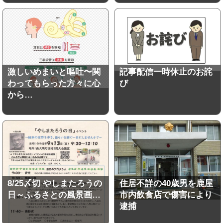
激しいめまいと嘔吐〜関
記事配信一時休止のお詫
わってもらった方々に心
び
から…
8/25〆切 やしまたろうの
住居不詳の40歳男を鹿屋
日～ふるさとの風景画…
市内飲食店で傷害により
逮捕