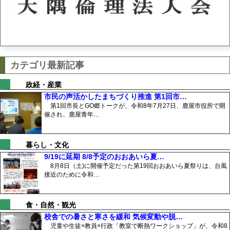
カテゴリ最新記事
政経・産業
市民の声活かしたまちづくり推進 第1回市…
第1回市長とGO郷トークが、令和8年7月27日、鹿屋市役所で開
催され、鹿屋青年…
暮らし・文化
9/19に延期 8/8予定のおおあいら夏…
8月8日（土)に開催予定だった第19回おおあいら夏祭りは、台風
接近のために令和…
食・自然・観光
校舎での暑さと寒さを緩和 気候変動や脱…
児童や生徒×教員×行政「教室で断熱ワークショップ」が、令和8