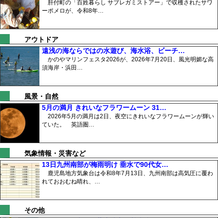
肝付町の「百姓暮らし サブレガミストアー」で収穫されたサワ
ーポメロが、令和8年…
アウトドア
遠浅の海ならではの水遊び、海水浴、ビーチ…
かのやマリンフェスタ2026が、2026年7月20日、風光明媚な高
須海岸・浜田…
風景・自然
5月の満月 きれいなフラワームーン 31…
2026年5月の満月は2日、夜空にきれいなフラワームーンが輝い
ていた。 英語圏…
気象情報・災害など
13日九州南部が梅雨明け 垂水で90代女…
鹿児島地方気象台は令和8年7月13日、九州南部は高気圧に覆わ
れておおむね晴れ、…
その他