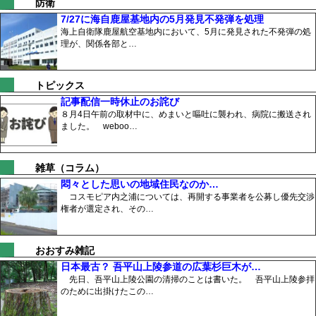
防衛
7/27に海自鹿屋基地内の5月発見不発弾を処理
海上自衛隊鹿屋航空基地内において、5月に発見された不発弾の処
理が、関係各部と…
トピックス
記事配信一時休止のお詫び
８月4日午前の取材中に、めまいと嘔吐に襲われ、病院に搬送され
ました。 weboo…
雑草（コラム）
悶々とした思いの地域住民なのか…
コスモピア内之浦については、再開する事業者を公募し優先交渉
権者が選定され、その…
おおすみ雑記
日本最古？ 吾平山上陵参道の広葉杉巨木が…
先日、吾平山上陵公園の清掃のことは書いた。 吾平山上陵参拝
のために出掛けたこの…