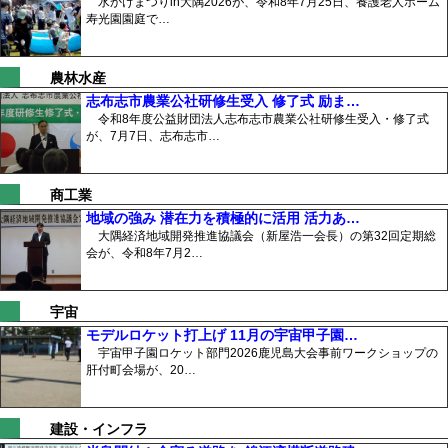
水かけまつりin大隅2026が、令和8年7月25日、養護老人ホーム
寿光園園庭で…
農林水産
志布志市農業公社研修生受入 修了式 励ま…
令和8年度公益財団法人志布志市農業公社研修生受入・修了式
が、7月7日、志布志市…
商工業
地域の強み 潜在力を積極的に活用 活力あ…
大隅経済地域開発推進協議会（新屋浩一会長）の第32回定期総
会が、令和8年7月2…
宇宙
モデルロケット打上げ 11月の宇宙甲子園…
宇宙甲子園ロケット部門2026鹿児島大会事前ワークショップの
肝付町会場が、20…
建設・インフラ