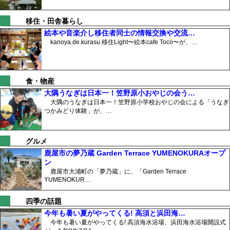
移住・田舎暮らし
絵本や音楽介し移住者同士の情報交換や交流…
kanoya.de.kurasu 移住Light〜絵本cafe Toco〜が、…
食・物産
大隅うなぎは日本一！笠野原小おやじの会う…
大隅のうなぎは日本一！笠野原小学校おやじの会による「うなぎ
つかみどり体験」が、…
グルメ
鹿屋市の夢乃蔵 Garden Terrace YUMENOKURAオープ
ン
鹿屋市大浦町の「夢乃蔵」に、「Garden Terrace
YUMENOKUR…
四季の話題
今年も暑い夏がやってくる! 高須と浜田海…
今年も暑い夏がやってくる! 高須海水浴場、浜田海水浴場開設式