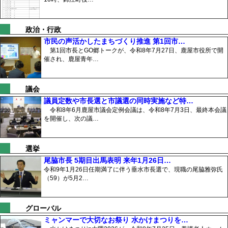
政治・行政
市民の声活かしたまちづくり推進 第1回市…
第1回市長とGO郷トークが、令和8年7月27日、鹿屋市役所で開
催され、鹿屋青年…
議会
議員定数や市長選と市議選の同時実施など特…
令和8年6月鹿屋市議会定例会議は、令和8年7月3日、最終本会議
を開催し、次の議…
選挙
尾脇市長 5期目出馬表明 来年1月26日…
令和9年1月26日任期満了に伴う垂水市長選で、現職の尾脇雅弥氏
（59）が5月2…
グローバル
ミャンマーで大切なお祭り 水かけまつりを…