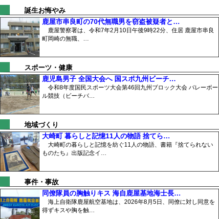
誕生お悔やみ
鹿屋市串良町の70代無職男を窃盗被疑者と…
鹿屋警察署は、令和7年2月10日午後9時22分、住居 鹿屋市串良
町岡崎の無職、…
スポーツ・健康
鹿児島男子 全国大会へ 国スポ九州ビーチ…
令和8年度国民スポーツ大会第46回九州ブロック大会 バレーボー
ル競技（ビーチバ…
地域づくり
大崎町 暮らしと記憶11人の物語 捨てら…
大崎町の暮らしと記憶を紡ぐ11人の物語、書籍『捨てられない
ものたち』出版記念イ…
事件・事故
同僚隊員の胸触りキス 海自鹿屋基地海士長…
海上自衛隊鹿屋航空基地は、2026年8月5日、同僚に対し同意を
得ずキスや胸を触…