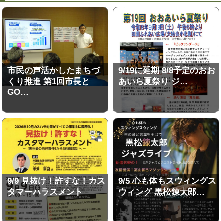
市民の声活かしたまちづ
9/19に延期 8/8予定のおお
くり推進 第1回市長と
あいら夏祭り ジ…
GO…
9/9 見抜け！許すな！カス
9/5 心も体もスウィングス
タマーハラスメント
ウィング 黒松錬太郎…