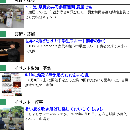
教育・社会
7/31迄 県男女共同参画週間 鹿屋でも…
鹿屋市では、市役所庁舎を飛び出し、男女共同参画地域推進員と
ともに街頭キャンペー…
芸術・芸能
世界へ羽ばたけ！中学生フルート奏者の輝く…
TOYBOX presents 次代を担う中学生フルート奏者の輝く未来へ
～久保…
イベント告知・募集
9/19に延期 8/8予定のおおあいら夏…
8月8日（土)に開催予定だった第19回おおあいら夏祭りは、台風
接近のために令和…
イベント・行事
暑い夏を吹き飛ばし楽しくおいしく しぶし…
しぶしサマーマルシェが、2026年7月19日、志布志駅隣 多目的
イベント広場で…