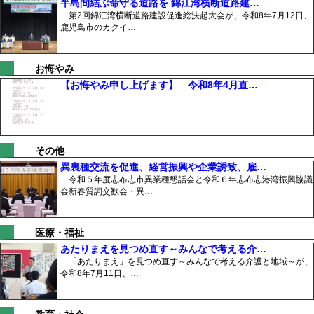
半島間結ぶ命守る道路を 錦江湾横断道路建…
第2回錦江湾横断道路建設促進総決起大会が、令和8年7月12日、
鹿児島市のカクイ…
お悔やみ
【お悔やみ申し上げます】 令和8年4月直…
その他
異裏種交流を促進、経営振興や企業誘致、雇…
令和５年度志布志市異業種懇話会と令和６年志布志港湾振興協議
会新春質詞交歓会・異…
医療・福祉
あたりまえを見つめ直す～みんなで考える介…
「あたりまえ」を見つめ直す～みんなで考える介護と地域～が、
令和8年7月11日、…