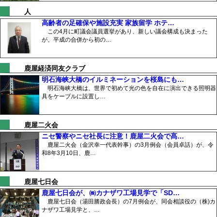
人
高齢者の足確保や施設充実 家族留学 ホテ…
この4月に町議会議員選挙があり、新しい議会構成も決まった
が、平成の合併から初の…
鹿屋経済同友クラブ
明石海峡大橋のイルミネーションを桜島にも…
明石海峡大橋は、世界で初めて光の色を自在に演出できる照明器
具をケーブルに設置し…
鹿屋二火会
ニセ警察やニセ社長に注意！鹿屋二火会で髙…
鹿屋二火会（金沢幸一代表幹事）の3月例会（会員卓話）が、令
和8年3月10日、鹿…
鹿屋七日会
鹿屋七日会が、㈱カナザワ工場見学で「SD…
鹿屋七日会（湯田勝政会長）の7月例会が、同会相談役の（株)カ
ナザワ工場見学と、…