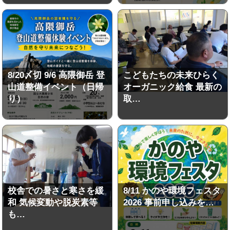
8/20〆切 9/6 高隈御岳 登
こどもたちの未来ひらく
山道整備イベント（日帰
オーガニック給食 最新の
り）
取…
校舎での暑さと寒さを緩
8/11 かのや環境フェスタ
和 気候変動や脱炭素等
2026 事前申し込みを…
も…