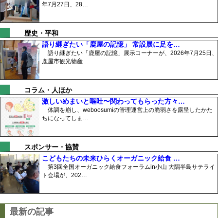
年7月27日、28…
歴史・平和
語り継ぎたい「鹿屋の記憶」 常設展に足を…
語り継ぎたい「鹿屋の記憶」展示コーナーが、2026年7月25日、
鹿屋市観光物産…
コラム・人ほか
激しいめまいと嘔吐〜関わってもらった方々…
体調を崩し、weboosumiの管理運営上の脆弱さを露呈したかた
ちになってしま…
スポンサー・協賛
こどもたちの未来ひらくオーガニック給食 …
第3回全国オーガニック給食フォーラムin小山 大隅半島サテライ
ト会場が、202…
最新の記事