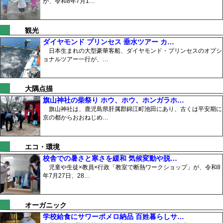
が、令和8年7月1…
観光
ダイヤモンド プリンセス 垂水ツアー カ…
日本生まれの大型豪華客船、ダイヤモンド・プリンセスのオプシ
ョナルツアー一行が、…
大隅点描
旗山神社の柴祭り ホウ、ホウ、ホンガラホ…
旗山神社は、鹿児島県肝属郡錦江町池田にあり、古くは平安期に
京の都からおおねじめ…
エコ・環境
校舎での暑さと寒さを緩和 気候変動や脱…
児童や生徒×教員×行政「教室で断熱ワークショップ」が、令和8
年7月27日、28…
オーガニック
学校給食にサワーポメロ納品 百姓暮らしサ…