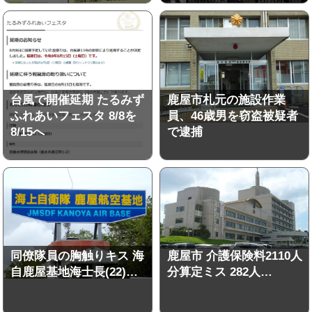
台風で開催延期 たるみず
鹿屋市札元の施設作業
ふれあいフェスタ 8/8を
員、46歳男を窃盗被疑者
8/15へ
で逮捕
同僚隊員の胸触りキス 海
鹿屋市 介護保険料2110人
自鹿屋基地海士長(22)…
分算定ミス 282人…