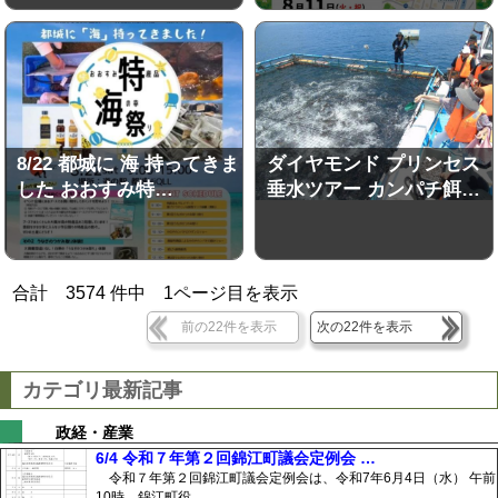
8/22 都城に 海 持ってきま
ダイヤモンド プリンセス
した おおすみ特…
垂水ツアー カンパチ餌…
合計
3574
件中
1
ページ目を表示
前の22件を表示
次の22件を表示
カテゴリ最新記事
政経・産業
6/4 令和７年第２回錦江町議会定例会 …
令和７年第２回錦江町議会定例会は、令和7年6月4日（水） 午前
10時、錦江町役…