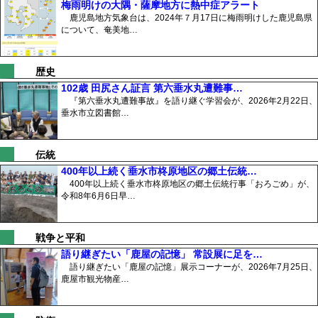
梅雨明けの大隅・薩摩地方に熱中症アラート
鹿児島地方気象台は、2024年７月17日に梅雨明けした鹿児島県
について、奄美地…
歴史
102歳 田尻さん証言 第六垂水丸遭難事…
『第六垂水丸遭難事故』を語り継ぐ学習会が、2026年2月22日、
垂水市立図書館…
伝統
400年以上続く垂水市柊原地区の郷土伝統…
400年以上続く垂水市柊原地区の郷土伝統行事「おろごめ」が、
令和8年6月6日早…
戦争と平和
語り継ぎたい「鹿屋の記憶」 常設展に足を…
語り継ぎたい「鹿屋の記憶」展示コーナーが、2026年7月25日、
鹿屋市観光物産…