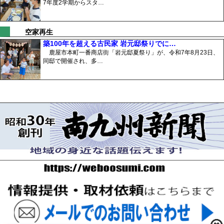
7年度2学期からスタ…
空家再生
築100年を超える古民家 岩元邸祭りでに…
鹿屋市本町一番商店街「岩元邸夏祭り」が、令和7年8月23日、
同邸で開催され、多…