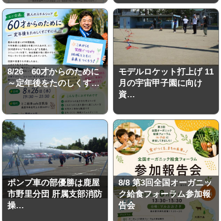
8/26 60才からのために
モデルロケット打上げ 11
～定年後をたのしくす…
月の宇宙甲子園に向け
資…
ポンプ車の部優勝は鹿屋
8/8 第3回全国オーガニッ
市野里分団 肝属支部消防
ク給食フォーラム参加報
操…
告会