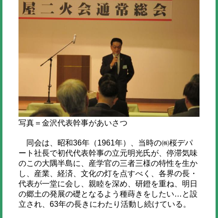
写真＝金沢代表幹事があいさつ
同会は、昭和36年（1961年）、当時の㈱桜デパ
ート社長で初代代表幹事の立元明光氏が、停滞気味
のこの大隅半島に、産学官の三者三様の特性を生か
し、産業、経済、文化の灯を点すべく、各界の長・
代表が一堂に会し、親睦を深め、研鐙を重ね、明日
の郷土の発展の礎となるよう種蒔きをしたい…と設
立され、63年の長きにわたり活動し続けている。