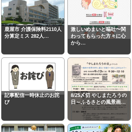
鹿屋市 介護保険料2110人
激しいめまいと嘔吐〜関
分算定ミス 282人…
わってもらった方々に心
から…
記事配信一時休止のお詫
8/25〆切 やしまたろうの
び
日～ふるさとの風景画…