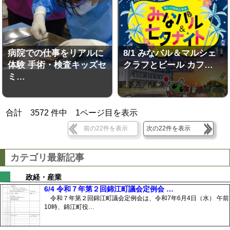
病院での仕事をリアルに
8/1 みなバル＆マルシェ
体験 手術・検査キッズセ
クラフとビール カフ…
ミ…
合計
3572
件中
1
ページ目を表示
前の22件を表示
次の22件を表示
カテゴリ最新記事
政経・産業
6/4 令和７年第２回錦江町議会定例会 …
令和７年第２回錦江町議会定例会は、令和7年6月4日（水） 午前
10時、錦江町役…