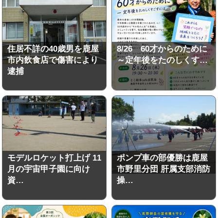
住居不詳の40歳男を鹿屋
8/26 60才からのために
市内飲食店で傷害により
～定年後をたのしくす…
逮捕
モデルロケット打上げ 11
ポンプ車の部優勝は鹿屋
月の宇宙甲子園に向け
市野里分団 肝属支部消防
資…
操…