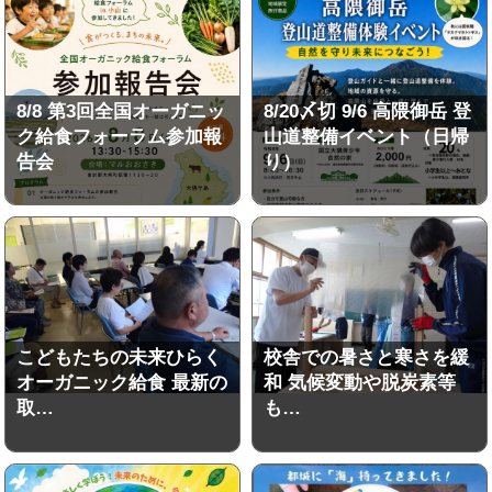
8/8 第3回全国オーガニッ
8/20〆切 9/6 高隈御岳 登
ク給食フォーラム参加報
山道整備イベント（日帰
告会
り）
こどもたちの未来ひらく
校舎での暑さと寒さを緩
オーガニック給食 最新の
和 気候変動や脱炭素等
取…
も…