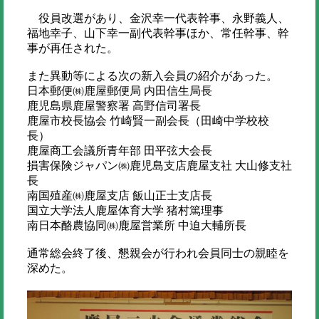
役員改選があり、金沢幸一代表幹事、永野義人、
福地幸子、山下幸一副代表幹事ほか、常任幹事、幹
事が再任された。
また異動等による次の新入会員の紹介があった。
日本郵便㈱鹿屋郵便局 内田信生局長
鹿児島県鹿屋警察署 高野信司署長
鹿屋市校長協会 竹崎賢一副会長（田崎中学校校
長）
鹿屋商工会議所青年部 田平弦大会長
損害保険ジャパン㈱鹿児島支店鹿屋支社 大山修支社
長
南国殖産㈱鹿屋支店 飯山正士支店長
国立大学法人鹿屋体育大学 猪村篤理事
南日本酪農協同㈱鹿屋営業所 中迫大輔所長
通常総会終了後、懇親会が行われ会員同士の親睦を
深めた。