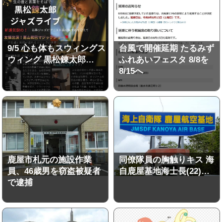
9/5 心も体もスウィングス
台風で開催延期 たるみず
ウィング 黒松錬太郎…
ふれあいフェスタ 8/8を
8/15へ
鹿屋市札元の施設作業
同僚隊員の胸触りキス 海
員、46歳男を窃盗被疑者
自鹿屋基地海士長(22)…
で逮捕