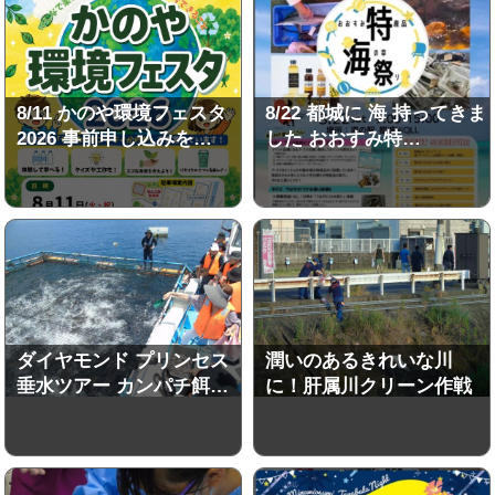
8/11 かのや環境フェスタ
8/22 都城に 海 持ってきま
2026 事前申し込みを…
した おおすみ特…
ダイヤモンド プリンセス
潤いのあるきれいな川
垂水ツアー カンパチ餌…
に！肝属川クリーン作戦