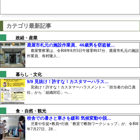
カテゴリ最新記事
政経・産業
鹿屋市札元の施設作業員、46歳男を窃盗被…
鹿屋警察署は、令和8年8月5日午後零時37分、鹿屋市札元の施設
作業員、有村隆人…
暮らし・文化
9/9 見抜け！許すな！カスタマーハラス…
見抜け！許すな！カスタマーハラスメント～「担当者の自己責
任」から「組織対応」へ…
食・自然・観光
校舎での暑さと寒さを緩和 気候変動や脱…
児童や生徒×教員×行政「教室で断熱ワークショップ」が、令和8
年7月27日、28…