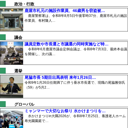
政治・行政
鹿屋市札元の施設作業員、46歳男を窃盗被…
鹿屋警察署は、令和8年8月5日午後零時37分、鹿屋市札元の施設
作業員、有村隆人…
議会
議員定数や市長選と市議選の同時実施など特…
令和8年6月鹿屋市議会定例会議は、令和8年7月3日、最終本会議
を開催し、次の議…
選挙
尾脇市長 5期目出馬表明 来年1月26日…
令和9年1月26日任期満了に伴う垂水市長選で、現職の尾脇雅弥氏
（59）が5月2…
グローバル
ミャンマーで大切なお祭り 水かけまつりを…
水かけまつりin大隅2026が、令和8年7月25日、養護老人ホーム
寿光園園庭で…