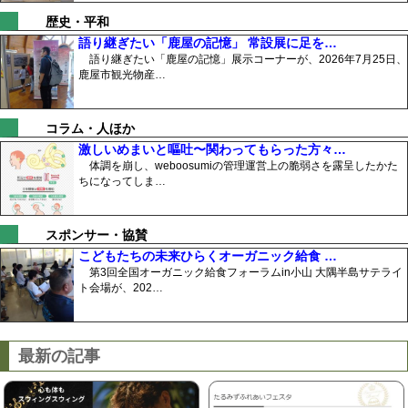
歴史・平和
語り継ぎたい「鹿屋の記憶」 常設展に足を…
語り継ぎたい「鹿屋の記憶」展示コーナーが、2026年7月25日、
鹿屋市観光物産…
コラム・人ほか
激しいめまいと嘔吐〜関わってもらった方々…
体調を崩し、weboosumiの管理運営上の脆弱さを露呈したかた
ちになってしま…
スポンサー・協賛
こどもたちの未来ひらくオーガニック給食 …
第3回全国オーガニック給食フォーラムin小山 大隅半島サテライ
ト会場が、202…
最新の記事