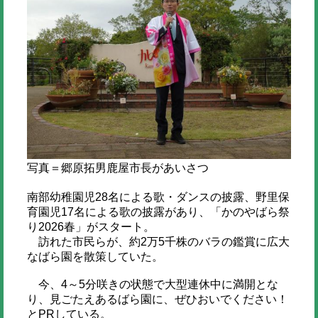
写真＝郷原拓男鹿屋市長があいさつ
南部幼稚園児28名による歌・ダンスの披露、野里保
育園児17名による歌の披露があり、「かのやばら祭
り2026春」がスタート。
訪れた市民らが、約2万5千株のバラの鑑賞に広大
なばら園を散策していた。
今、4～5分咲きの状態で大型連休中に満開とな
り、見ごたえあるばら園に、ぜひおいでください！
とPRしている。