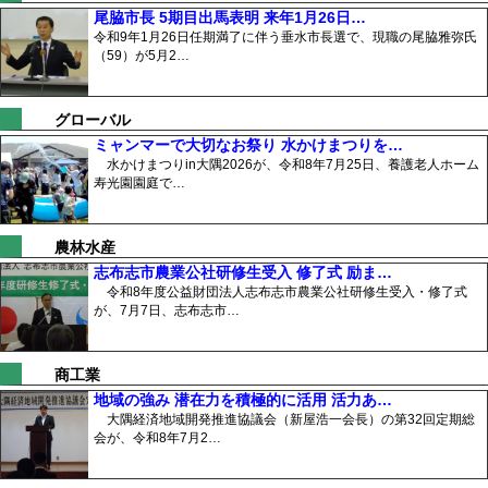
尾脇市長 5期目出馬表明 来年1月26日…
令和9年1月26日任期満了に伴う垂水市長選で、現職の尾脇雅弥氏
（59）が5月2…
グローバル
ミャンマーで大切なお祭り 水かけまつりを…
水かけまつりin大隅2026が、令和8年7月25日、養護老人ホーム
寿光園園庭で…
農林水産
志布志市農業公社研修生受入 修了式 励ま…
令和8年度公益財団法人志布志市農業公社研修生受入・修了式
が、7月7日、志布志市…
商工業
地域の強み 潜在力を積極的に活用 活力あ…
大隅経済地域開発推進協議会（新屋浩一会長）の第32回定期総
会が、令和8年7月2…