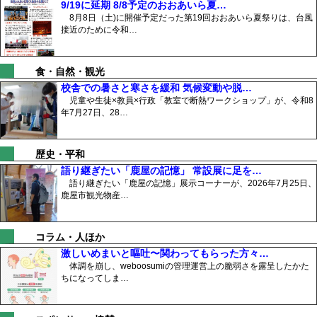
9/19に延期 8/8予定のおおあいら夏…
8月8日（土)に開催予定だった第19回おおあいら夏祭りは、台風
接近のために令和…
食・自然・観光
校舎での暑さと寒さを緩和 気候変動や脱…
児童や生徒×教員×行政「教室で断熱ワークショップ」が、令和8
年7月27日、28…
歴史・平和
語り継ぎたい「鹿屋の記憶」 常設展に足を…
語り継ぎたい「鹿屋の記憶」展示コーナーが、2026年7月25日、
鹿屋市観光物産…
コラム・人ほか
激しいめまいと嘔吐〜関わってもらった方々…
体調を崩し、weboosumiの管理運営上の脆弱さを露呈したかた
ちになってしま…