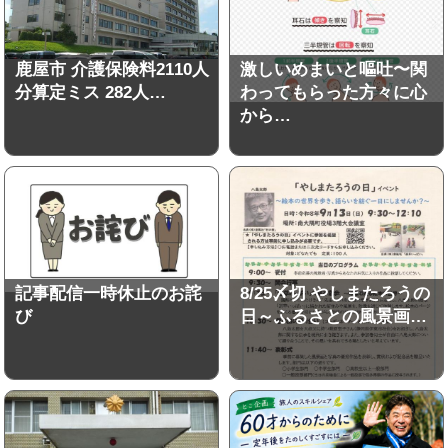
鹿屋市 介護保険料2110人
激しいめまいと嘔吐〜関
分算定ミス 282人…
わってもらった方々に心
から…
記事配信一時休止のお詫
8/25〆切 やしまたろうの
び
日～ふるさとの風景画…