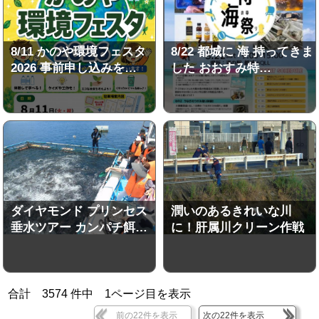
8/11 かのや環境フェスタ
8/22 都城に 海 持ってきま
2026 事前申し込みを…
した おおすみ特…
ダイヤモンド プリンセス
潤いのあるきれいな川
垂水ツアー カンパチ餌…
に！肝属川クリーン作戦
合計
3574
件中
1
ページ目を表示
前の22件を表示
次の22件を表示