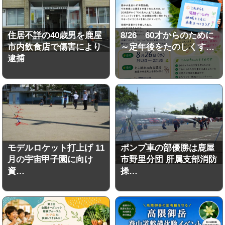
住居不詳の40歳男を鹿屋
8/26 60才からのために
市内飲食店で傷害により
～定年後をたのしくす…
逮捕
モデルロケット打上げ 11
ポンプ車の部優勝は鹿屋
月の宇宙甲子園に向け
市野里分団 肝属支部消防
資…
操…