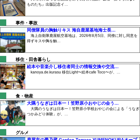
ものたち』出版記念イ…
事件・事故
同僚隊員の胸触りキス 海自鹿屋基地海士長…
海上自衛隊鹿屋航空基地は、2026年8月5日、同僚に対し同意を
得ずキスや胸を触…
移住・田舎暮らし
絵本や音楽介し移住者同士の情報交換や交流…
kanoya.de.kurasu 移住Light〜絵本cafe Toco〜が、…
食・物産
大隅うなぎは日本一！笠野原小おやじの会う…
大隅のうなぎは日本一！笠野原小学校おやじの会による「うなぎ
つかみどり体験」が、…
グルメ
鹿屋市の夢乃蔵 Garden Terrace YUMENOKURAオープ