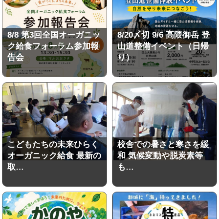
8/8 第3回全国オーガニッ
8/20〆切 9/6 高隈御岳 登
ク給食フォーラム参加報
山道整備イベント（日帰
告会
り）
こどもたちの未来ひらく
校舎での暑さと寒さを緩
オーガニック給食 最新の
和 気候変動や脱炭素等
取…
も…