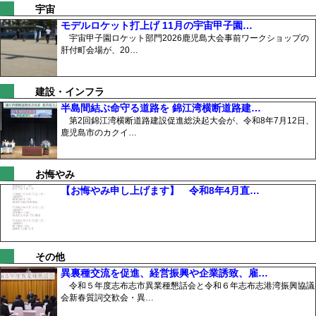
宇宙
モデルロケット打上げ 11月の宇宙甲子園…
宇宙甲子園ロケット部門2026鹿児島大会事前ワークショップの
肝付町会場が、20…
建設・インフラ
半島間結ぶ命守る道路を 錦江湾横断道路建…
第2回錦江湾横断道路建設促進総決起大会が、令和8年7月12日、
鹿児島市のカクイ…
お悔やみ
【お悔やみ申し上げます】 令和8年4月直…
その他
異裏種交流を促進、経営振興や企業誘致、雇…
令和５年度志布志市異業種懇話会と令和６年志布志港湾振興協議
会新春質詞交歓会・異…