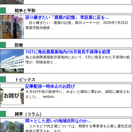
戦争と平和
語り継ぎたい「鹿屋の記憶」 常設展に足を…
語り継ぎたい「鹿屋の記憶」展示コーナーが、2026年7月25日、
鹿屋市観光物産…
防衛
7/27に海自鹿屋基地内の5月発見不発弾を処理
海上自衛隊鹿屋航空基地内において、5月に発見された不発弾の処
理が、関係各部と…
トピックス
記事配信一時休止のお詫び
８月4日午前の取材中に、めまいと嘔吐に襲われ、病院に搬送され
ました。 weboo…
雑草（コラム）
悶々とした思いの地域住民なのか…
コスモピア内之浦については、再開する事業者を公募し優先交渉
権者が選定され、その…