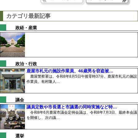
カテゴリ最新記事
政経・産業
政治・行政
鹿屋市札元の施設作業員、46歳男を窃盗被…
鹿屋警察署は、令和8年8月5日午後零時37分、鹿屋市札元の施設
作業員、有村隆人…
議会
議員定数や市長選と市議選の同時実施など特…
令和8年6月鹿屋市議会定例会議は、令和8年7月3日、最終本会議
を開催し、次の議…
選挙