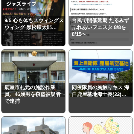
9/5 心も体もスウィングス
台風で開催延期 たるみず
ウィング 黒松錬太郎…
ふれあいフェスタ 8/8を
8/15へ
鹿屋市札元の施設作業
同僚隊員の胸触りキス 海
員、46歳男を窃盗被疑者
自鹿屋基地海士長(22)…
で逮捕