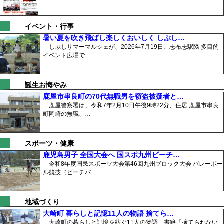
イベント・行事
暑い夏を吹き飛ばし楽しくおいしく しぶし…
しぶしサマーマルシェが、2026年7月19日、志布志駅隣 多目的
イベント広場で…
誕生お悔やみ
鹿屋市串良町の70代無職男を窃盗被疑者と…
鹿屋警察署は、令和7年2月10日午後9時22分、住居 鹿屋市串良
町岡崎の無職、…
スポーツ・健康
鹿児島男子 全国大会へ 国スポ九州ビーチ…
令和8年度国民スポーツ大会第46回九州ブロック大会 バレーボー
ル競技（ビーチバ…
地域づくり
大崎町 暮らしと記憶11人の物語 捨てら…
大崎町の暮らしと記憶を紡ぐ11人の物語、書籍『捨てられない