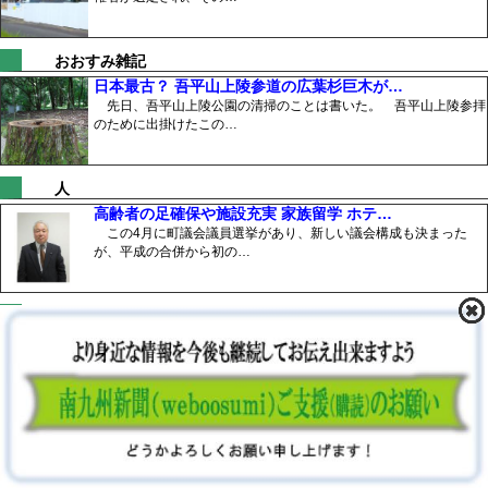
おおすみ雑記
日本最古？ 吾平山上陵参道の広葉杉巨木が…
先日、吾平山上陵公園の清掃のことは書いた。 吾平山上陵参拝
のために出掛けたこの…
人
高齢者の足確保や施設充実 家族留学 ホテ…
この4月に町議会議員選挙があり、新しい議会構成も決まった
が、平成の合併から初の…
鹿屋経済同友クラブ
明石海峡大橋のイルミネーションを桜島にも…
明石海峡大橋は、世界で初めて光の色を自在に演出できる照明器
具をケーブルに設置し…
鹿屋二火会
ニセ警察やニセ社長に注意！鹿屋二火会で髙…