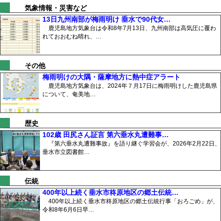
気象情報・災害など
13日九州南部が梅雨明け 垂水で90代女…
鹿児島地方気象台は令和8年7月13日、九州南部は高気圧に覆わ
れておおむね晴れ、…
その他
梅雨明けの大隅・薩摩地方に熱中症アラート
鹿児島地方気象台は、2024年７月17日に梅雨明けした鹿児島県
について、奄美地…
歴史
102歳 田尻さん証言 第六垂水丸遭難事…
『第六垂水丸遭難事故』を語り継ぐ学習会が、2026年2月22日、
垂水市立図書館…
伝統
400年以上続く垂水市柊原地区の郷土伝統…
400年以上続く垂水市柊原地区の郷土伝統行事「おろごめ」が、
令和8年6月6日早…