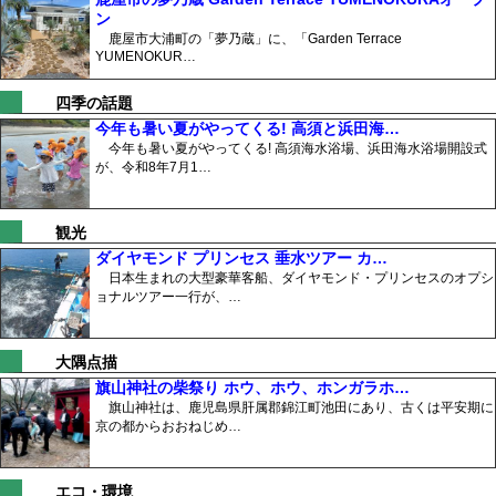
ン
鹿屋市大浦町の「夢乃蔵」に、「Garden Terrace
YUMENOKUR…
四季の話題
今年も暑い夏がやってくる! 高須と浜田海…
今年も暑い夏がやってくる! 高須海水浴場、浜田海水浴場開設式
が、令和8年7月1…
観光
ダイヤモンド プリンセス 垂水ツアー カ…
日本生まれの大型豪華客船、ダイヤモンド・プリンセスのオプシ
ョナルツアー一行が、…
大隅点描
旗山神社の柴祭り ホウ、ホウ、ホンガラホ…
旗山神社は、鹿児島県肝属郡錦江町池田にあり、古くは平安期に
京の都からおおねじめ…
エコ・環境