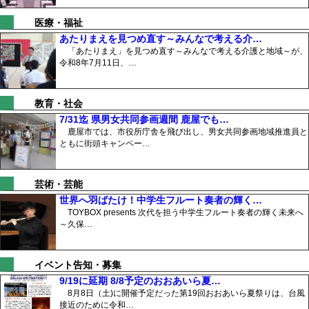
医療・福祉
あたりまえを見つめ直す～みんなで考える介…
「あたりまえ」を見つめ直す～みんなで考える介護と地域～が、
令和8年7月11日、…
教育・社会
7/31迄 県男女共同参画週間 鹿屋でも…
鹿屋市では、市役所庁舎を飛び出し、男女共同参画地域推進員と
ともに街頭キャンペー…
芸術・芸能
世界へ羽ばたけ！中学生フルート奏者の輝く…
TOYBOX presents 次代を担う中学生フルート奏者の輝く未来へ
～久保…
イベント告知・募集
9/19に延期 8/8予定のおおあいら夏…
8月8日（土)に開催予定だった第19回おおあいら夏祭りは、台風
接近のために令和…