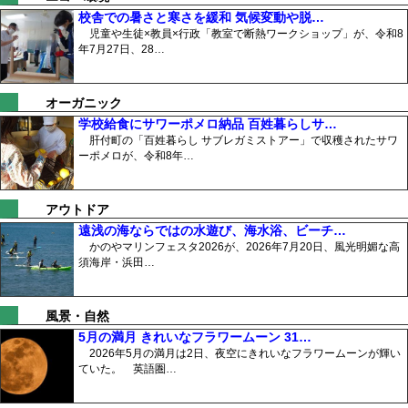
校舎での暑さと寒さを緩和 気候変動や脱…
児童や生徒×教員×行政「教室で断熱ワークショップ」が、令和8
年7月27日、28…
オーガニック
学校給食にサワーポメロ納品 百姓暮らしサ…
肝付町の「百姓暮らし サブレガミストアー」で収穫されたサワ
ーポメロが、令和8年…
アウトドア
遠浅の海ならではの水遊び、海水浴、ビーチ…
かのやマリンフェスタ2026が、2026年7月20日、風光明媚な高
須海岸・浜田…
風景・自然
5月の満月 きれいなフラワームーン 31…
2026年5月の満月は2日、夜空にきれいなフラワームーンが輝い
ていた。 英語圏…