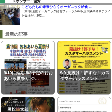
スポンサー・協賛
こどもたちの未来ひらくオーガニック給食 …
第3回全国オーガニック給食フォーラムin小山 大隅半島サテライ
ト会場が、202…
最新の記事
9/19に延期 8/8予定のおお
9/9 見抜け！許すな！カス
あいら夏祭り ジ…
タマーハラスメント