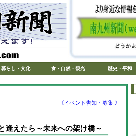
暮らし・文化
食・自然・観光
歴史・平和
《イベント告知・募集 》
た君と逢えたら～未来への架け橋～