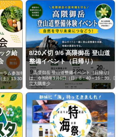
ニック給
8/20〆切 9/6 高隈御岳 登山道
会
整備イベント（日帰り）
高隈御岳 登山道整備イベント（日帰り）
ーラム参加報
は、令和8年9月6日（日）8：40～16：30、国
土）13:30-
立大隅青少…