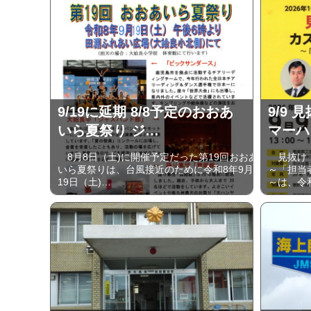
9/19に延期 8/8予定のおおあ
9/9
いら夏祭り ジ…
マーハ
8月8日（土)に開催予定だった第19回おおあ
見抜け！
いら夏祭りは、台風接近のために令和8年9月
～「担当
19日（土)…
～は、令和