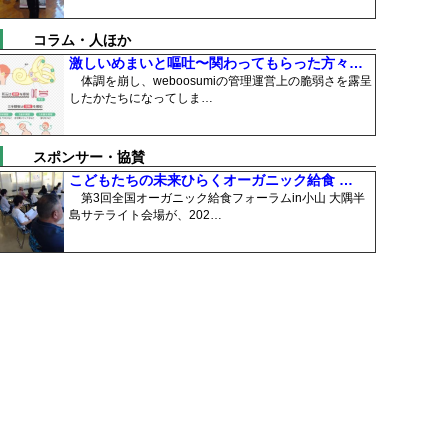
コラム・人ほか
激しいめまいと嘔吐〜関わってもらった方々…
体調を崩し、weboosumiの管理運営上の脆弱さを露呈
したかたちになってしま…
スポンサー・協賛
こどもたちの未来ひらくオーガニック給食 …
第3回全国オーガニック給食フォーラムin小山 大隅半
島サテライト会場が、202…