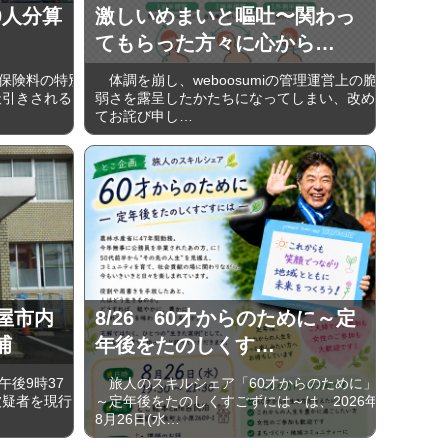
0人分算
激しいめまいと嘔吐〜関わっ
てもらった方々に心から…
保険料の特別
体調を崩し、weboosumiの管理運営上の脆
天引きされる
弱さを露呈したかたちになってしまい、改め
てお詫び申し…
屋市内
8/26 60才からのために～定
捕
年後をたのしくす…
後9時37
旅人のスキルシェア「60才からのために」
被疑者を現行
～定年後をたのしくすごずには～は、2026年
8月26日(水…