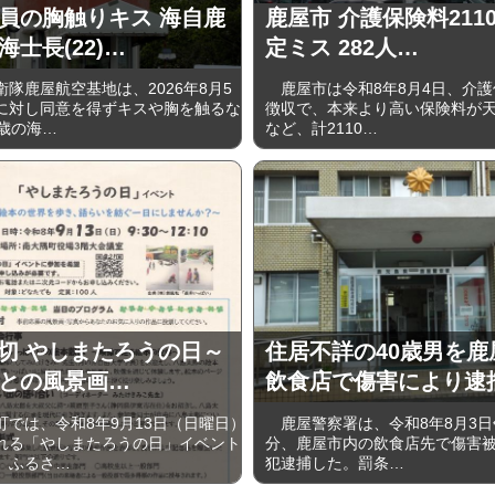
員の胸触りキス 海自鹿
鹿屋市 介護保険料211
海士長(22)…
定ミス 282人…
隊鹿屋航空基地は、2026年8月5
鹿屋市は令和8年8月4日、介護
に対し同意を得ずキスや胸を触るな
徴収で、本来より高い保険料が
2歳の海…
など、計2110…
5〆切 やしまたろうの日～
住居不詳の40歳男を鹿
との風景画…
飲食店で傷害により逮
では、令和8年9月13日（日曜日）
鹿屋警察署は、令和8年8月3日午
れる「やしまたろうの日」イベント
分、鹿屋市内の飲食店先で傷害
、ふるさ…
犯逮捕した。罰条…