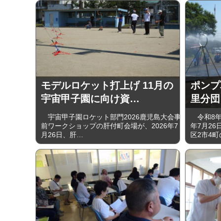
モデルロケット打上げ 11月の
ポンプ
宇宙甲子園に向け資…
里分団
宇宙甲子園ロケット部門2026鹿児島大会事
令和8年
前ワークショップの肝付町会場が、2026年7
年7月2
月26日、肝…
区2市4町