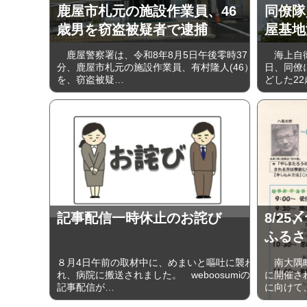
鹿屋市札元の施設作業員、46
同僚隊
歳男を窃盗被疑者で逮捕
屋基地
鹿屋警察署は、令和8年8月5日午後零時37
海上自衛
分、鹿屋市札元の施設作業員、有村隆人(46）
日、同僚
を、窃盗被疑…
どした2
記事配信一時休止のお詫び
8/2
ふるさ
８月4日午前の取材中に、めまいと嘔吐に襲わ
南大隅町
れ、病院に搬送されました。 weboosumiの
に開催さ
記事配信が…
に向けて