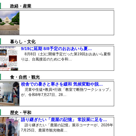
政経・産業
暮らし・文化
9/19に延期 8/8予定のおおあいら夏…
8月8日（土)に開催予定だった第19回おおあいら夏祭
りは、台風接近のために令和…
食・自然・観光
校舎での暑さと寒さを緩和 気候変動や脱…
児童や生徒×教員×行政「教室で断熱ワークショップ」
が、令和8年7月27日、28…
歴史・平和
語り継ぎたい「鹿屋の記憶」 常設展に足を…
語り継ぎたい「鹿屋の記憶」展示コーナーが、2026年
7月25日、鹿屋市観光物産…