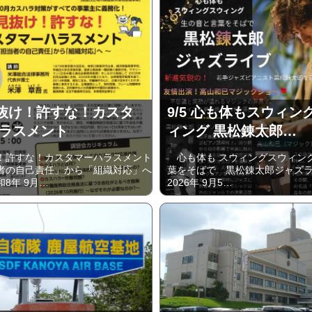
 見抜け！許すな！カスタ
9/5 心も体もスウィン
ラスメント
ィング 黒松錬太郎…
許すな！カスタマーハラスメント
心も体も スウィングスウィング
者の自己責任」から「組織対応」へ
葉をそばで 黒松錬太郎ジャズ
8年 9月…
2026年 9⽉5…