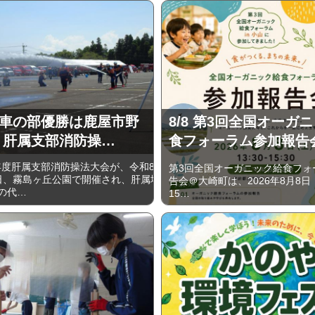
車の部優勝は鹿屋市野
8/8 第3回全国オーガ
 肝属支部消防操…
食フォーラム参加報告
度肝属支部消防操法大会が、令和8
第3回全国オーガニック給食フォ
6日、霧島ヶ丘公園で開催され、肝属地
告会＠大崎町は、2026年8月8日（
の代…
15…