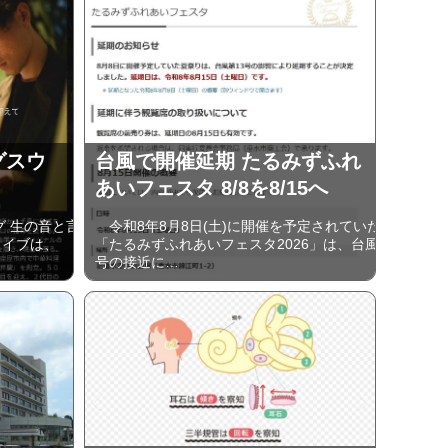
グスウ
台風で開催延期 たるみずふれ
あいフェスタ 8/8を8/15へ
 生の音と言
令和8年8月8日(土)に開催を予定されていた
ライブは、
「たるみずふれあいフェスタ2026」は、台風
号の接近に…