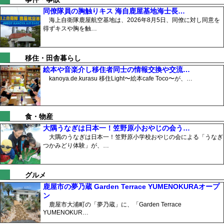
同僚隊員の胸触りキス 海自鹿屋基地海士長…
海上自衛隊鹿屋航空基地は、2026年8月5日、同僚に対し同意を
得ずキスや胸を触…
移住・田舎暮らし
絵本や音楽介し移住者同士の情報交換や交流…
kanoya.de.kurasu 移住Light〜絵本cafe Toco〜が、…
食・物産
大隅うなぎは日本一！笠野原小おやじの会う…
大隅のうなぎは日本一！笠野原小学校おやじの会による「うなぎ
つかみどり体験」が、…
グルメ
鹿屋市の夢乃蔵 Garden Terrace YUMENOKURAオープ
ン
鹿屋市大浦町の「夢乃蔵」に、「Garden Terrace
YUMENOKUR…