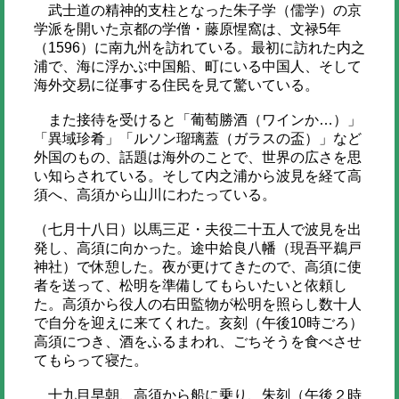
武士道の精神的支柱となった朱子学（儒学）の京
学派を開いた京都の学僧・藤原惺窩は、文禄5年
（1596）に南九州を訪れている。最初に訪れた内之
浦で、海に浮かぶ中国船、町にいる中国人、そして
海外交易に従事する住民を見て驚いている。
また接待を受けると「葡萄勝酒（ワインか…）」
「異域珍肴」「ルソン瑠璃蓋（ガラスの盃）」など
外国のもの、話題は海外のことで、世界の広さを思
い知らされている。そして内之浦から波見を経て高
須へ、高須から山川にわたっている。
（七月十八日）以馬三疋・夫役二十五人で波見を出
発し、高須に向かった。途中姶良八幡（現吾平鵜戸
神社）で休憩した。夜が更けてきたので、高須に使
者を送って、松明を準備してもらいたいと依頼し
た。高須から役人の右田監物が松明を照らし数十人
で自分を迎えに来てくれた。亥刻（午後10時ごろ）
高須につき、酒をふるまわれ、ごちそうを食べさせ
てもらって寝た。
十九目早朝、高須から船に乗り、朱刻（午後２時