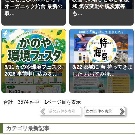
オーガニック給食 最新の
和 気候変動や脱炭素等
取…
も…
8/11 かのや環境フェスタ
8/22 都城に 海 持ってきま
2026 事前申し込みを…
した おおすみ特…
合計
3574
件中
1
ページ目を表示
前の22件を表示
次の22件を表示
カテゴリ最新記事