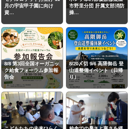
月の宇宙甲子園に向け
市野里分団 肝属支部消防
資…
操…
8/8 第3回全国オーガニッ
8/20〆切 9/6 高隈御岳 登
ク給食フォーラム参加報
山道整備イベント（日帰
告会
り）
こどもたちの未来ひらく
校舎での暑さと寒さを緩