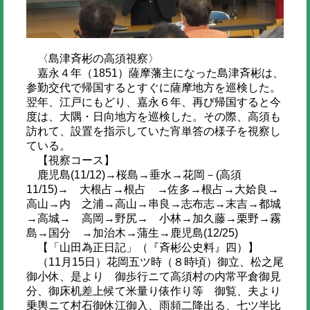
〈島津斉彬の高須視察〉
嘉永４年（1851）薩摩藩主になった島津斉彬は、
参勤交代で帰国するとすぐに薩摩地方を巡検した。
翌年、江戸にもどり、嘉永６年、再び帰国すると今
度は、大隅・日向地方を巡検した。その際、高須も
訪れて、設置を指示していた宵単答の様子を視察し
ている。
【視察コース】
鹿児島(11/12)→桜島→垂水→花岡－(高須
11/15)→ 大根占→根占 →佐多→根占→大姶良→
高山→内 之浦→高山→串良→志布志→末吉→都城
→高城→ 高岡→野尻→ 小林→加久藤→栗野→霧
島→国分 →加治木→蒲生→鹿児島(12/25)
【「山田為正日記」（『斉彬公史料』四）】
（11月15日）花岡五ツ時（８時頃）御立、松之尾
御小休、是より 御歩行ニて高須村の内常平倉御見
分、御床机差上候て米量り俵作り等 御覧、夫より
乗輿ニて村石御休江御入、雨頻二降出る、七ツ半比