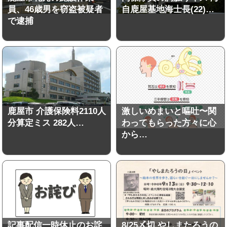
員、46歳男を窃盗被疑者
自鹿屋基地海士長(22)…
で逮捕
鹿屋市 介護保険料2110人
激しいめまいと嘔吐〜関
分算定ミス 282人…
わってもらった方々に心
から…
記事配信一時休止のお詫
8/25〆切 やしまたろうの