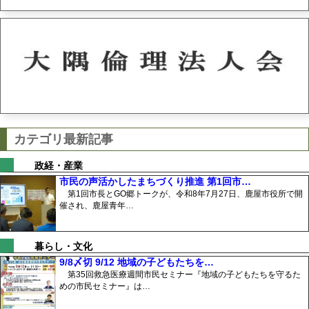
カテゴリ最新記事
政経・産業
市民の声活かしたまちづくり推進 第1回市…
第1回市長とGO郷トークが、令和8年7月27日、鹿屋市役所で開
催され、鹿屋青年…
暮らし・文化
9/8〆切 9/12 地域の子どもたちを…
第35回救急医療週間市民セミナー『地域の子どもたちを守るた
めの市民セミナー』は…