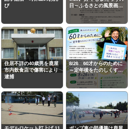
び
日～ふるさとの風景画…
住居不詳の40歳男を鹿屋
8/26 60才からのために
市内飲食店で傷害により
～定年後をたのしくす…
逮捕
モデルロケット打上げ 11
ポンプ車の部優勝は鹿屋