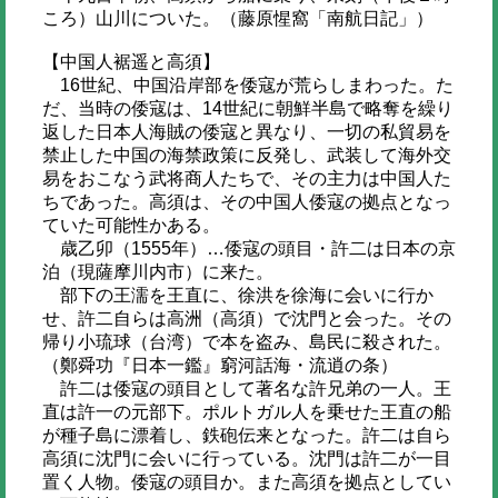
ころ）山川についた。（藤原惺窩「南航日記」）
【中国人裾遥と高須】
16世紀、中国沿岸部を倭寇が荒らしまわった。た
だ、当時の倭寇は、14世紀に朝鮮半島で略奪を繰り
返した日本人海賊の倭寇と異なり、一切の私貿易を
禁止した中国の海禁政策に反発し、武装して海外交
易をおこなう武将商人たちで、その主力は中国人た
ちであった。高須は、その中国人倭寇の拠点となっ
ていた可能性かある。
歳乙卯（1555年）…倭寇の頭目・許二は日本の京
泊（現薩摩川内市）に来た。
部下の王濡を王直に、徐洪を徐海に会いに行か
せ、許二自らは高洲（高須）で沈門と会った。その
帰り小琉球（台湾）で本を盗み、島民に殺された。
（鄭舜功『日本一鑑』窮河話海・流逍の条）
許二は倭寇の頭目として著名な許兄弟の一人。王
直は許一の元部下。ポルトガル人を乗せた王直の船
が種子島に漂着し、鉄砲伝来となった。許二は自ら
高須に沈門に会いに行っている。沈門は許二が一目
置く人物。倭寇の頭目か。また高須を拠点としてい