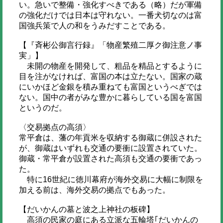
い。急いで整備・強化すべきである（略）だが軍備
の強化だけでは日本は守れない。一番犬切なのは富
国強兵策で人の和をうみだすことである。
【『斉彬公御言行録』「物産繁殖二厚ク御注意ノ事
実」】
未開の物産を開発して、粗品を精品とするように
目を注がなければ、富国の本は立たない。国家の蔵
にいかほど金銀を積み重ねても富国というべぎでは
ない。国中の者がみな豊かに暮らしている国を富国
というのだ。
〈交易拠点の高須〉
常平倉は、藩の年貢米を収納する御蔵に併設された
が、御蔵はいずれも交通の要衝に設置されていた。
御蔵・常平倉が設置された高須も交通の要衝であっ
た。
特に16世紀に徳川幕府が海外交易に大幅に制限を
加える前は、海外交易の拠点でもあった。
【だいかんの墓と波之上神社の板碑】
高須の民家の庭にある立派な五輪塔｢だいかんの