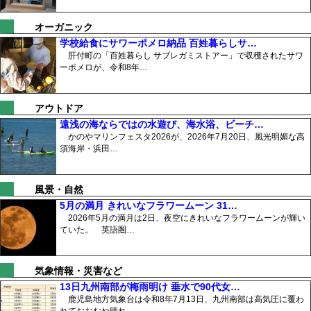
オーガニック
学校給食にサワーポメロ納品 百姓暮らしサ…
肝付町の「百姓暮らし サブレガミストアー」で収穫されたサワ
ーポメロが、令和8年…
アウトドア
遠浅の海ならではの水遊び、海水浴、ビーチ…
かのやマリンフェスタ2026が、2026年7月20日、風光明媚な高
須海岸・浜田…
風景・自然
5月の満月 きれいなフラワームーン 31…
2026年5月の満月は2日、夜空にきれいなフラワームーンが輝い
ていた。 英語圏…
気象情報・災害など
13日九州南部が梅雨明け 垂水で90代女…
鹿児島地方気象台は令和8年7月13日、九州南部は高気圧に覆わ