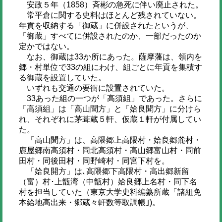
安政５年（1858）斉彬の急死に伴い廃止された。
常平倉に関する史料はほとんど残されていない。
年貢を収納する「御蔵」に併設されたというが、
「御蔵」すべてに併設されたのか、一部だったのか
定かではない。
なお、御蔵は33か所にあった。薩摩藩は、領内を
郷・村単位で33の組にわけ、組ごとに年貢を集積す
る御蔵を設置していた。
いずれも交通の要衝に設置されていた。
33あった組の一つが「高須組」であった。さらに
「高須組」は「高山聞方」と「姶良聞方」に分けら
れ、それぞれに茅葺蔵５軒、仮蔵１軒が付属してい
た。
「高山聞方」は、高隈郷上高隈村・姶良郷麓村・
鹿屋郷南高須村・同北高須村・高山郷富山村・同前
田村・同後田村・同野崎村・同宮下村を。
「姶良開方」は､高隈郷下高隈村・高出郷新留
（富）村･上甑湾（中甑村）姶良郷上名村・同下名
村を担当していた（東京大学史料編纂所蔵「諸組免
本給地高出来・郷蔵々軒数等取調帳｣)。