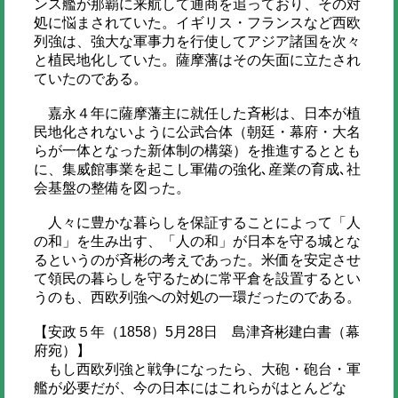
ンス艦が那覇に来航して通商を追っており、その対
処に悩まされていた。イギリス・フランスなど西欧
列強は、強大な軍事力を行使してアジア諸国を次々
と植民地化していた。薩摩藩はその矢面に立たされ
ていたのである。
嘉永４年に薩摩藩主に就任した斉彬は、日本が植
民地化されないように公武合体（朝廷・幕府・大名
らが一体となった新体制の構築）を推進するととも
に、集威館事業を起こし軍備の強化､産業の育成､社
会基盤の整備を図った。
人々に豊かな暮らしを保証することによって「人
の和」を生み出す、「人の和」が日本を守る城とな
るというのが斉彬の考えであった。米価を安定させ
て領民の暮らしを守るために常平倉を設置するとい
うのも、西欧列強への対処の一環だったのである。
【安政５年（1858）5月28日 島津斉彬建白書（幕
府宛）】
もし西欧列強と戦争になったら、大砲・砲台・軍
艦が必要だが、今の日本にはこれらがはとんどな