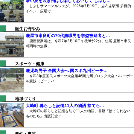
暑い夏を吹き飛ばし楽しくおいしく しぶし…
しぶしサマーマルシェが、2026年7月19日、志布志駅隣 多目的
イベント広場で…
誕生お悔やみ
鹿屋市串良町の70代無職男を窃盗被疑者と…
鹿屋警察署は、令和7年2月10日午後9時22分、住居 鹿屋市串良
町岡崎の無職、…
スポーツ・健康
鹿児島男子 全国大会へ 国スポ九州ビーチ…
令和8年度国民スポーツ大会第46回九州ブロック大会 バレーボー
ル競技（ビーチバ…
地域づくり
大崎町 暮らしと記憶11人の物語 捨てら…
大崎町の暮らしと記憶を紡ぐ11人の物語、書籍『捨てられない
ものたち』出版記念イ…
事件・事故