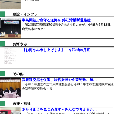
建設・インフラ
半島間結ぶ命守る道路を 錦江湾横断道路建…
第2回錦江湾横断道路建設促進総決起大会が、令和8年7月12日、
鹿児島市のカクイ…
お悔やみ
【お悔やみ申し上げます】 令和8年4月直…
その他
異裏種交流を促進、経営振興や企業誘致、雇…
令和５年度志布志市異業種懇話会と令和６年志布志港湾振興協議
会新春質詞交歓会・異…
医療・福祉
あたりまえを見つめ直す～みんなで考える介…