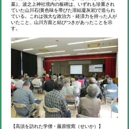
墓｣、波之上神社境内の板碑は、いずれも珍重され
ていた山川石(黄色味を帯びた溶結凝灰岩)で造られ
ている。これは強大な政治力・経済力を持った人が
いたこと、山川方面と結びつきがあったことを示
す。
【高須を訪れた学僧・藤原惺窩（せいか）】