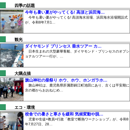
四季の話題
今年も暑い夏がやってくる! 高須と浜田海…
今年も暑い夏がやってくる! 高須海水浴場、浜田海水浴場開設式
が、令和8年7月1…
観光
ダイヤモンド プリンセス 垂水ツアー カ…
日本生まれの大型豪華客船、ダイヤモンド・プリンセスのオプシ
ョナルツアー一行が、…
大隅点描
旗山神社の柴祭り ホウ、ホウ、ホンガラホ…
旗山神社は、鹿児島県肝属郡錦江町池田にあり、古くは平安期に
京の都からおおねじめ…
エコ・環境
校舎での暑さと寒さを緩和 気候変動や脱…
児童や生徒×教員×行政「教室で断熱ワークショップ」が、令和8
年7月27日、28…