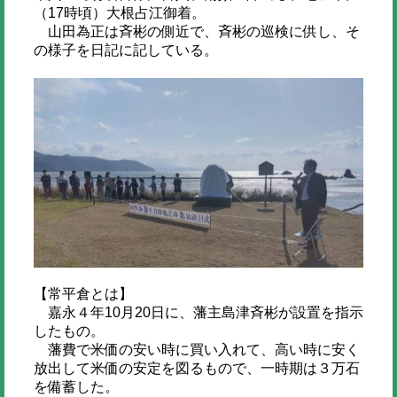
（17時頃）大根占江御着。
山田為正は斉彬の側近で、斉彬の巡検に供し、そ
の様子を日記に記している。
【常平倉とは】
嘉永４年10月20日に、藩主島津斉彬が設置を指示
したもの。
藩費で米価の安い時に買い入れて、高い時に安く
放出して米価の安定を図るもので、一時期は３万石
を備蓄した。