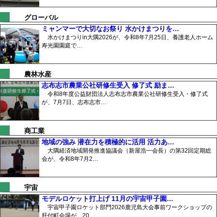
グローバル
ミャンマーで大切なお祭り 水かけまつりを…
水かけまつりin大隅2026が、令和8年7月25日、養護老人ホーム
寿光園園庭で…
農林水産
志布志市農業公社研修生受入 修了式 励ま…
令和8年度公益財団法人志布志市農業公社研修生受入・修了式
が、7月7日、志布志市…
商工業
地域の強み 潜在力を積極的に活用 活力あ…
大隅経済地域開発推進協議会（新屋浩一会長）の第32回定期総
会が、令和8年7月2…
宇宙
モデルロケット打上げ 11月の宇宙甲子園…
宇宙甲子園ロケット部門2026鹿児島大会事前ワークショップの
肝付町会場が、20…