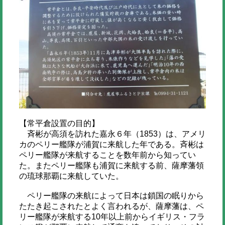
【常平倉設置の目的】
斉彬が高須を訪れた嘉永６年（1853）は、アメリ
カのペリー艦隊が浦賀に来航した年である。斉彬は
ペリー艦隊が来航することを数年前から知ってい
た。またペリー艦隊も浦賀に来航する前、薩摩藩領
の琉球那覇に来航していた。
ペリー艦隊の来航によって日本は鎖国の眠りから
たたき起こされたとよく言われるが、薩摩藩は、ペ
リー艦隊が来航する10年以上前からイギリス・フラ