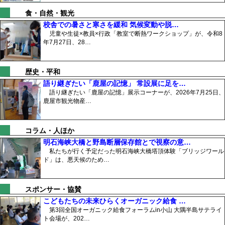
食・自然・観光
校舎での暑さと寒さを緩和 気候変動や脱…
児童や生徒×教員×行政「教室で断熱ワークショップ」が、令和8
年7月27日、28…
歴史・平和
語り継ぎたい「鹿屋の記憶」 常設展に足を…
語り継ぎたい「鹿屋の記憶」展示コーナーが、2026年7月25日、
鹿屋市観光物産…
コラム・人ほか
明石海峡大橋と野島断層保存館とで視察の意…
私たちが行く予定だった明石海峡大橋塔頂体験「ブリッジワール
ド」は、悪天候のため…
スポンサー・協賛
こどもたちの未来ひらくオーガニック給食 …
第3回全国オーガニック給食フォーラムin小山 大隅半島サテライ
ト会場が、202…