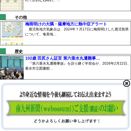
れておおむね晴れ、…
その他
梅雨明けの大隅・薩摩地方に熱中症アラート
鹿児島地方気象台は、2024年７月17日に梅雨明けした鹿児島県
について、奄美地…
歴史
102歳 田尻さん証言 第六垂水丸遭難事…
『第六垂水丸遭難事故』を語り継ぐ学習会が、2026年2月22日、
垂水市立図書館…
伝統
400年以上続く垂水市柊原地区の郷土伝統…
400年以上続く垂水市柊原地区の郷土伝統行事「おろごめ」が、
令和8年6月6日早…
戦争と平和
語り継ぎたい「鹿屋の記憶」 常設展に足を…