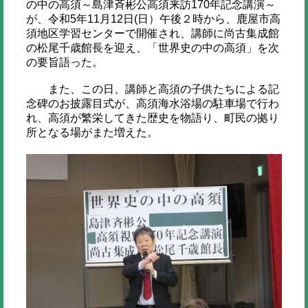
の中の高須～島津斉彬公高須来訪170年記念講演～
が、令和5年11月12日(日）午後２時から、鹿屋市高
須地区学習センターで開催され、講師に尚古集成館
の松尾千歳館長を迎え、「世界史の中の高須」を次
の要旨語った。
また、この日、講師と高須の子供たちによる記
念碑のお披露目式が、高須海水浴場の駐車場で行わ
れ、高須が繁栄してきた歴史を物語り、町民の拠り
所となる場がまた増えた。