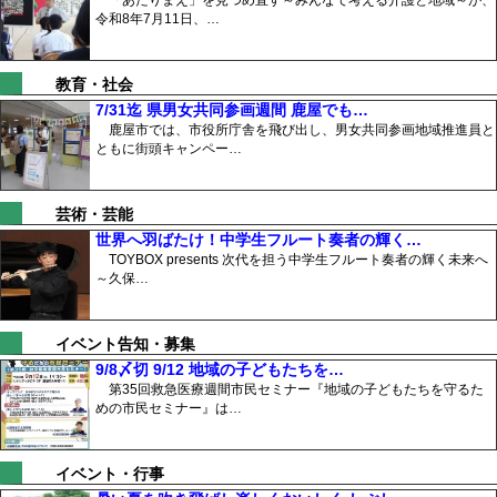
「あたりまえ」を見つめ直す～みんなで考える介護と地域～が、
令和8年7月11日、…
教育・社会
7/31迄 県男女共同参画週間 鹿屋でも…
鹿屋市では、市役所庁舎を飛び出し、男女共同参画地域推進員と
ともに街頭キャンペー…
芸術・芸能
世界へ羽ばたけ！中学生フルート奏者の輝く…
TOYBOX presents 次代を担う中学生フルート奏者の輝く未来へ
～久保…
イベント告知・募集
9/8〆切 9/12 地域の子どもたちを…
第35回救急医療週間市民セミナー『地域の子どもたちを守るた
めの市民セミナー』は…
イベント・行事