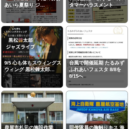
あいら夏祭り ジ…
タマーハラスメント
9/5 心も体もスウィングス
台風で開催延期 たるみず
ウィング 黒松錬太郎…
ふれあいフェスタ 8/8を
8/15へ
鹿屋市札元の施設作業
同僚隊員の胸触りキス 海