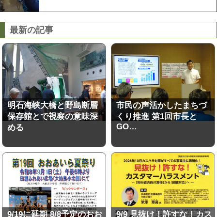
最新の記事
明石海峡大橋と野島断層
市民の声活かしたまちづ
保存館とで視察の意味深
くり推進 第1回市長と
GO…
める
9/19に延期 8/8予定のおお
9/9 見抜け！許すな！カス