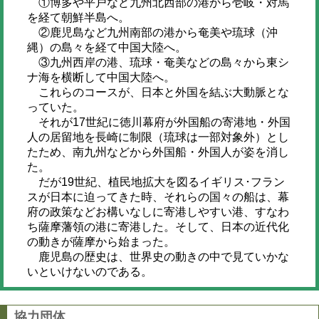
①博多や平戸など九州北西部の港から壱岐・対馬
を経て朝鮮半島へ。
②鹿児島など九州南部の港から奄美や琉球（沖
縄）の島々を経て中国大陸へ。
③九州西岸の港、琉球・奄美などの島々から東シ
ナ海を横断して中国大陸へ。
これらのコースが、日本と外国を結ぶ大動脈とな
っていた。
それが17世紀に徳川幕府が外国船の寄港地・外国
人の居留地を長崎に制限（琉球は一部対象外）とし
たため、南九州などから外国船・外国人が姿を消し
た。
だが19世紀、植民地拡大を図るイギリス･フラン
スが日本に迫ってきた時、それらの国々の船は、幕
府の政策などお構いなしに寄港しやすい港、すなわ
ち薩摩藩領の港に寄港した。そして、日本の近代化
の動きが薩摩から始まった。
鹿児島の歴史は、世界史の動きの中で見ていかな
いといけないのである。
協力団体