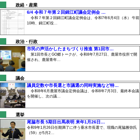
政経・産業
6/4 令和７年第２回錦江町議会定例会 …
令和７年第２回錦江町議会定例会は、令和7年6月4日（水） 午前
10時、錦江町役…
政治・行政
市民の声活かしたまちづくり推進 第1回市…
第1回市長とGO郷トークが、令和8年7月27日、鹿屋市役所で開
催され、鹿屋青年…
議会
議員定数や市長選と市議選の同時実施など特…
令和8年6月鹿屋市議会定例会議は、令和8年7月3日、最終本会議
を開催し、次の議…
選挙
尾脇市長 5期目出馬表明 来年1月26日…
令和9年1月26日任期満了に伴う垂水市長選で、現職の尾脇雅弥氏
（59）が5月2…