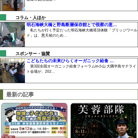
コラム・人ほか
明石海峡大橋と野島断層保存館とで視察の意…
私たちが行く予定だった明石海峡大橋塔頂体験「ブリッジワール
ド」は、悪天候のため…
スポンサー・協賛
こどもたちの未来ひらくオーガニック給食 …
第3回全国オーガニック給食フォーラムin小山 大隅半島サテライ
ト会場が、202…
最新の記事