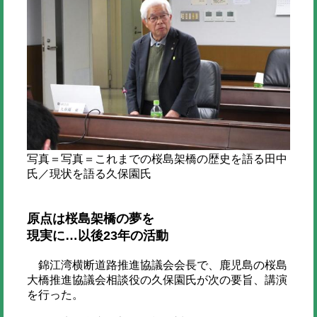
写真＝写真＝これまでの桜島架橋の歴史を語る田中
氏／現状を語る久保園氏
原点は桜島架橋の夢を
現実に…以後23年の活動
錦江湾横断道路推進協議会会長で、鹿児島の桜島
大橋推進協議会相談役の久保園氏が次の要旨、講演
を行った。