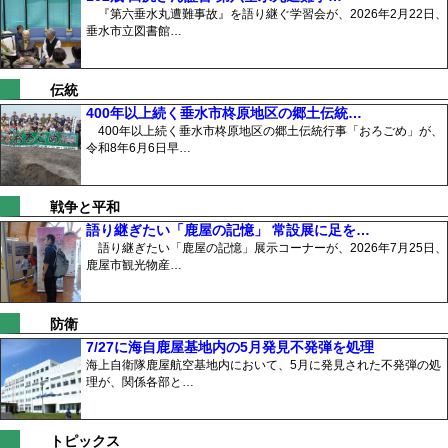
『第六垂水丸遭難事故』を語り継ぐ学習会が、2026年2月22日、
垂水市立図書館…
伝統
400年以上続く垂水市柊原地区の郷土伝統…
400年以上続く垂水市柊原地区の郷土伝統行事「おろごめ」が、
令和8年6月6日早…
戦争と平和
語り継ぎたい「鹿屋の記憶」 常設展に足を…
語り継ぎたい「鹿屋の記憶」展示コーナーが、2026年7月25日、
鹿屋市観光物産…
防衛
7/27に海自鹿屋基地内の5月発見不発弾を処理
海上自衛隊鹿屋航空基地内において、5月に発見された不発弾の処
理が、関係各部と…
トピックス