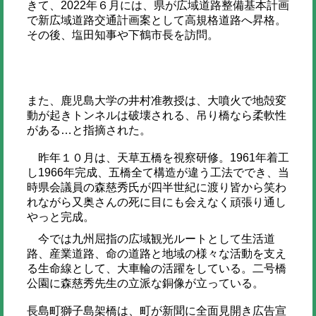
きて、2022年６月には、県が広域道路整備基本計画
で新広域道路交通計画案として高規格道路へ昇格。
その後、塩田知事や下鶴市長を訪問。
また、鹿児島大学の井村准教授は、大噴火で地殻変
動が起きトンネルは破壊される、吊り橋なら柔軟性
がある…と指摘された。
昨年１０月は、天草五橋を視察研修。1961年着工
し1966年完成、五橋全て構造が違う工法ででき、当
時県会議員の森慈秀氏が四半世紀に渡り皆から笑わ
れながら又奥さんの死に目にも会えなく頑張り通し
やっと完成。
今では九州屈指の広域観光ルートとして生活道
路、産業道路、命の道路と地域の様々な活動を支え
る生命線として、大車輪の活躍をしている。二号橋
公園に森慈秀先生の立派な銅像が立っている。
長島町獅子島架橋は、町が新聞に全面見開き広告宣