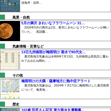
須海岸・浜田…
風景・自然
5月の満月 きれいなフラワームーン 31…
2026年5月の満月は2日、夜空にきれいなフラワームーンが輝い
ていた。 英語圏…
気象情報・災害など
13日九州南部が梅雨明け 垂水で90代女…
鹿児島地方気象台は令和8年7月13日、九州南部は高気圧に覆わ
れておおむね晴れ、…
その他
梅雨明けの大隅・薩摩地方に熱中症アラート
鹿児島地方気象台は、2024年７月17日に梅雨明けした鹿児島県
について、奄美地…
歴史
102歳 田尻さん証言 第六垂水丸遭難事…