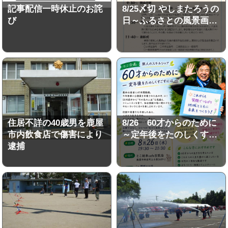
記事配信一時休止のお詫
8/25〆切 やしまたろうの
び
日～ふるさとの風景画…
住居不詳の40歳男を鹿屋
8/26 60才からのために
市内飲食店で傷害により
～定年後をたのしくす…
逮捕