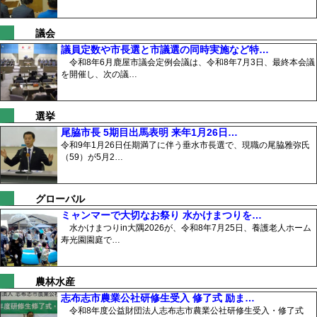
議会
議員定数や市長選と市議選の同時実施など特…
令和8年6月鹿屋市議会定例会議は、令和8年7月3日、最終本会議
を開催し、次の議…
選挙
尾脇市長 5期目出馬表明 来年1月26日…
令和9年1月26日任期満了に伴う垂水市長選で、現職の尾脇雅弥氏
（59）が5月2…
グローバル
ミャンマーで大切なお祭り 水かけまつりを…
水かけまつりin大隅2026が、令和8年7月25日、養護老人ホーム
寿光園園庭で…
農林水産
志布志市農業公社研修生受入 修了式 励ま…
令和8年度公益財団法人志布志市農業公社研修生受入・修了式