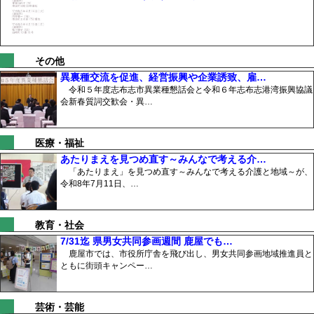
その他
異裏種交流を促進、経営振興や企業誘致、雇…
令和５年度志布志市異業種懇話会と令和６年志布志港湾振興協議
会新春質詞交歓会・異…
医療・福祉
あたりまえを見つめ直す～みんなで考える介…
「あたりまえ」を見つめ直す～みんなで考える介護と地域～が、
令和8年7月11日、…
教育・社会
7/31迄 県男女共同参画週間 鹿屋でも…
鹿屋市では、市役所庁舎を飛び出し、男女共同参画地域推進員と
ともに街頭キャンペー…
芸術・芸能