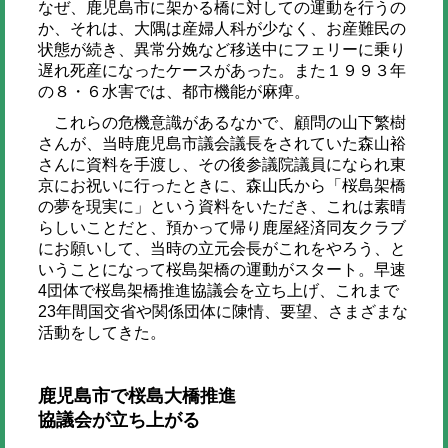
なぜ、鹿児島市に架かる橋に対しての運動を行うの
か、それは、大隅は産婦人科が少なく、お産難民の
状態が続き、異常分娩など移送中にフェリーに乗り
遅れ死産になったケースがあった。また１９９３年
の８・６水害では、都市機能が麻痺。
これらの危機意識があるなかで、顧問の山下繁樹
さんが、当時鹿児島市議会議長をされていた森山裕
さんに資料を手渡し、その後参議院議員になられ東
京にお祝いに行ったときに、森山氏から「桜島架橋
の夢を現実に」という資料をいただき、これは素晴
らしいことだと、預かって帰り鹿屋経済同友クラブ
にお願いして、当時の立元会長がこれをやろう、と
いうことになって桜島架橋の運動がスタート。早速
4団体で桜島架橋推進協議会を立ち上げ、これまで
23年間国交省や関係団体に陳情、要望、さまざまな
活動をしてきた。
鹿児島市で桜島大橋推進
協議会が立ち上がる