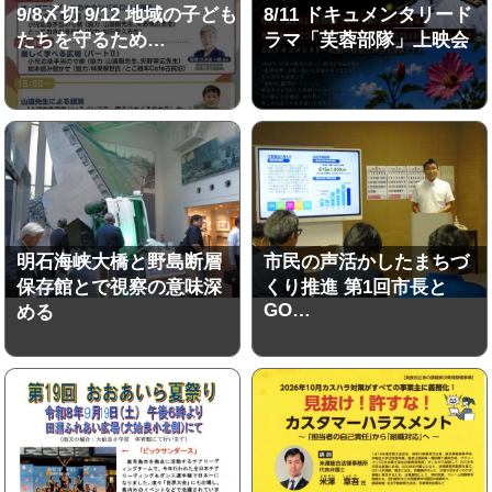
9/8〆切 9/12 地域の子ども
8/11 ドキュメンタリード
たちを守るため…
ラマ「芙蓉部隊」上映会
明石海峡大橋と野島断層
市民の声活かしたまちづ
保存館とで視察の意味深
くり推進 第1回市長と
GO…
める