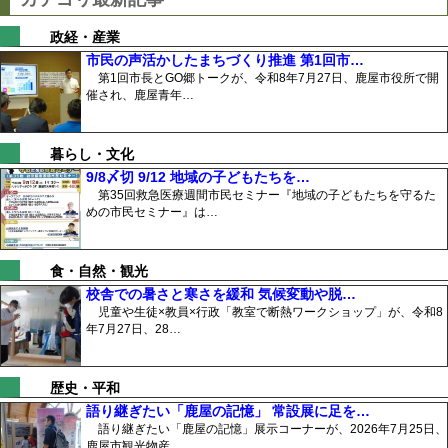
政経・産業
市民の声活かしたまちづくり推進 第1回市…
第1回市長とGO郷トークが、令和8年7月27日、鹿屋市役所で開
催され、鹿屋青年…
暮らし・文化
9/8〆切 9/12 地域の子どもたちを…
第35回救急医療週間市民セミナー『地域の子どもたちを守るた
めの市民セミナー』は…
食・自然・観光
校舎での暑さと寒さを緩和 気候変動や脱…
児童や生徒×教員×行政「教室で断熱ワークショップ」が、令和8
年7月27日、28…
歴史・平和
語り継ぎたい「鹿屋の記憶」 常設展に足を…
語り継ぎたい「鹿屋の記憶」展示コーナーが、2026年7月25日、
鹿屋市観光物産…