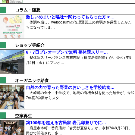
コラム・随想
激しいめまいと嘔吐〜関わってもらった方々…
体調を崩し、weboosumiの管理運営上の脆弱さを露呈したかた
ちになってしま…
ショップ等紹介
6・7日プレオープンで無料 整体院スリー…
整体院スリーバランス志布志院（植屋浩幸院長）が、令和7年9
月5日（金）にプレオ…
オーガニック給食
自然の力で育った野菜のおいしさを学校給食…
大崎町の全小・中学校で、地元の有機食材を使った給食が、令和
7年度2学期からスタ…
空家再生
築100年を超える古民家 岩元邸祭りでに…
鹿屋市本町一番商店街「岩元邸夏祭り」が、令和7年8月23日、
同邸で開催され、多…