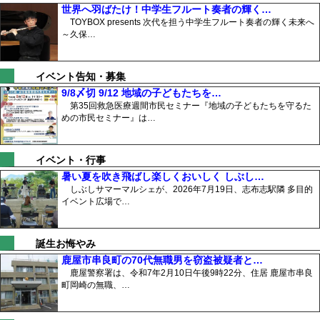
世界へ羽ばたけ！中学生フルート奏者の輝く…
TOYBOX presents 次代を担う中学生フルート奏者の輝く未来へ
～久保…
イベント告知・募集
9/8〆切 9/12 地域の子どもたちを…
第35回救急医療週間市民セミナー『地域の子どもたちを守るた
めの市民セミナー』は…
イベント・行事
暑い夏を吹き飛ばし楽しくおいしく しぶし…
しぶしサマーマルシェが、2026年7月19日、志布志駅隣 多目的
イベント広場で…
誕生お悔やみ
鹿屋市串良町の70代無職男を窃盗被疑者と…
鹿屋警察署は、令和7年2月10日午後9時22分、住居 鹿屋市串良
町岡崎の無職、…