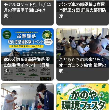
モデルロケット打上げ 11
ポンプ車の部優勝は鹿屋
月の宇宙甲子園に向け
市野里分団 肝属支部消防
資…
操…
8/20〆切 9/6 高隈御岳 登
こどもたちの未来ひらく
山道整備イベント（日帰
オーガニック給食 最新の
り）
取…