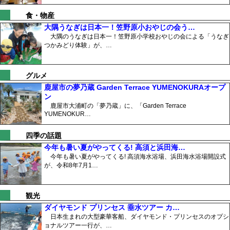
食・物産
大隅うなぎは日本一！笠野原小おやじの会う…
大隅のうなぎは日本一！笠野原小学校おやじの会による「うなぎ
つかみどり体験」が、…
グルメ
鹿屋市の夢乃蔵 Garden Terrace YUMENOKURAオープ
ン
鹿屋市大浦町の「夢乃蔵」に、「Garden Terrace
YUMENOKUR…
四季の話題
今年も暑い夏がやってくる! 高須と浜田海…
今年も暑い夏がやってくる! 高須海水浴場、浜田海水浴場開設式
が、令和8年7月1…
観光
ダイヤモンド プリンセス 垂水ツアー カ…
日本生まれの大型豪華客船、ダイヤモンド・プリンセスのオプシ
ョナルツアー一行が、…