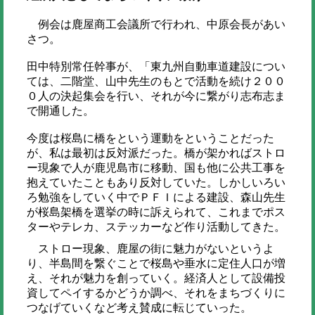
例会は鹿屋商工会議所で行われ、中原会長があい
さつ。
田中特別常任幹事が、「東九州自動車道建設につい
ては、二階堂、山中先生のもとで活動を続け２００
０人の決起集会を行い、それが今に繋がり志布志ま
で開通した。
今度は桜島に橋をという運動をということだった
が、私は最初は反対派だった。橋が架かればストロ
ー現象で人が鹿児島市に移動、国も他に公共工事を
抱えていたこともあり反対していた。しかしいろい
ろ勉強をしていく中でＰＦＩによる建設、森山先生
が桜島架橋を選挙の時に訴えられて、これまでポス
ターやテレカ、ステッカーなど作り活動してきた。
ストロー現象、鹿屋の街に魅力がないというよ
り、半島間を繋ぐことで桜島や垂水に定住人口が増
え、それが魅力を創っていく。経済人として設備投
資してペイするかどうか調べ、それをまちづくりに
つなげていくなど考え賛成に転じていった。