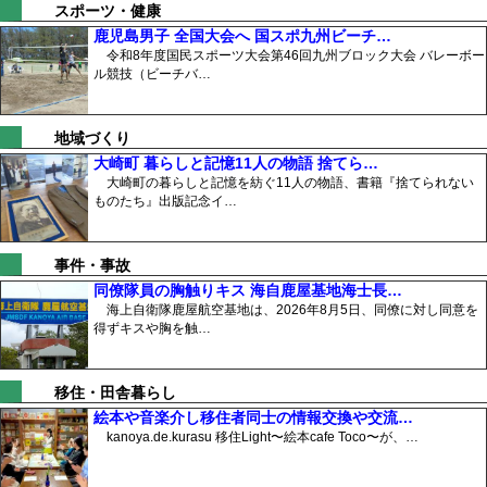
スポーツ・健康
鹿児島男子 全国大会へ 国スポ九州ビーチ…
令和8年度国民スポーツ大会第46回九州ブロック大会 バレーボー
ル競技（ビーチバ…
地域づくり
大崎町 暮らしと記憶11人の物語 捨てら…
大崎町の暮らしと記憶を紡ぐ11人の物語、書籍『捨てられない
ものたち』出版記念イ…
事件・事故
同僚隊員の胸触りキス 海自鹿屋基地海士長…
海上自衛隊鹿屋航空基地は、2026年8月5日、同僚に対し同意を
得ずキスや胸を触…
移住・田舎暮らし
絵本や音楽介し移住者同士の情報交換や交流…
kanoya.de.kurasu 移住Light〜絵本cafe Toco〜が、…