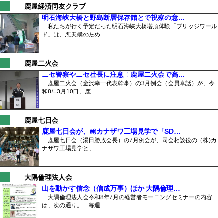
鹿屋経済同友クラブ
明石海峡大橋と野島断層保存館とで視察の意…
私たちが行く予定だった明石海峡大橋塔頂体験「ブリッジワール
ド」は、悪天候のため…
鹿屋二火会
ニセ警察やニセ社長に注意！鹿屋二火会で髙…
鹿屋二火会（金沢幸一代表幹事）の3月例会（会員卓話）が、令
和8年3月10日、鹿…
鹿屋七日会
鹿屋七日会が、㈱カナザワ工場見学で「SD…
鹿屋七日会（湯田勝政会長）の7月例会が、同会相談役の（株)カ
ナザワ工場見学と、…
大隅倫理法人会
山を動かす信念（信成万事）ほか 大隅倫理…
大隅倫理法人会令和8年7月の経営者モーニングセミナーの内容
は、次の通り。 毎週…