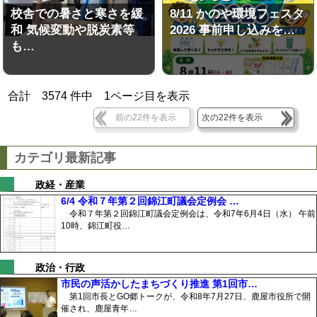
校舎での暑さと寒さを緩
8/11 かのや環境フェスタ
和 気候変動や脱炭素等
2026 事前申し込みを…
も…
合計
3574
件中
1
ページ目を表示
前の22件を表示
次の22件を表示
カテゴリ最新記事
政経・産業
6/4 令和７年第２回錦江町議会定例会 …
令和７年第２回錦江町議会定例会は、令和7年6月4日（水） 午前
10時、錦江町役…
政治・行政
市民の声活かしたまちづくり推進 第1回市…
第1回市長とGO郷トークが、令和8年7月27日、鹿屋市役所で開
催され、鹿屋青年…