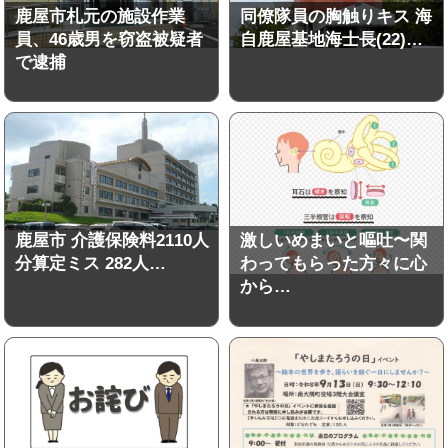
鹿屋市札元の施設作業
同僚隊員の胸触りキス 海
員、46歳男を窃盗被疑者
自鹿屋基地海士長(22)…
で逮捕
鹿屋市 介護保険料2110人
激しいめまいと嘔吐〜関
分算定ミス 282人…
わってもらった方々に心
から…