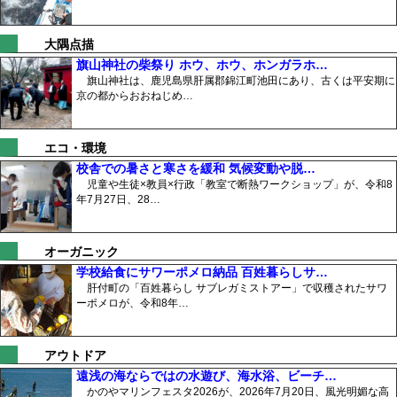
大隅点描
旗山神社の柴祭り ホウ、ホウ、ホンガラホ…
旗山神社は、鹿児島県肝属郡錦江町池田にあり、古くは平安期に
京の都からおおねじめ…
エコ・環境
校舎での暑さと寒さを緩和 気候変動や脱…
児童や生徒×教員×行政「教室で断熱ワークショップ」が、令和8
年7月27日、28…
オーガニック
学校給食にサワーポメロ納品 百姓暮らしサ…
肝付町の「百姓暮らし サブレガミストアー」で収穫されたサワ
ーポメロが、令和8年…
アウトドア
遠浅の海ならではの水遊び、海水浴、ビーチ…
かのやマリンフェスタ2026が、2026年7月20日、風光明媚な高