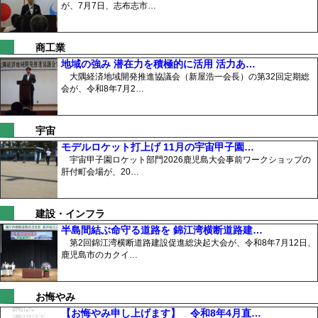
が、7月7日、志布志市…
商工業
地域の強み 潜在力を積極的に活用 活力あ…
大隅経済地域開発推進協議会（新屋浩一会長）の第32回定期総
会が、令和8年7月2…
宇宙
モデルロケット打上げ 11月の宇宙甲子園…
宇宙甲子園ロケット部門2026鹿児島大会事前ワークショップの
肝付町会場が、20…
建設・インフラ
半島間結ぶ命守る道路を 錦江湾横断道路建…
第2回錦江湾横断道路建設促進総決起大会が、令和8年7月12日、
鹿児島市のカクイ…
お悔やみ
【お悔やみ申し上げます】 令和8年4月直…