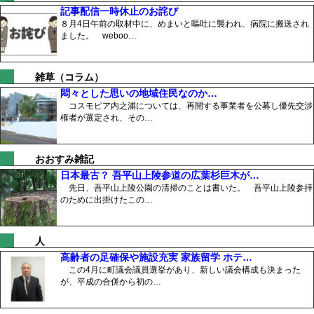
記事配信一時休止のお詫び
８月4日午前の取材中に、めまいと嘔吐に襲われ、病院に搬送され
ました。 weboo…
雑草（コラム）
悶々とした思いの地域住民なのか…
コスモピア内之浦については、再開する事業者を公募し優先交渉
権者が選定され、その…
おおすみ雑記
日本最古？ 吾平山上陵参道の広葉杉巨木が…
先日、吾平山上陵公園の清掃のことは書いた。 吾平山上陵参拝
のために出掛けたこの…
人
高齢者の足確保や施設充実 家族留学 ホテ…
この4月に町議会議員選挙があり、新しい議会構成も決まった
が、平成の合併から初の…