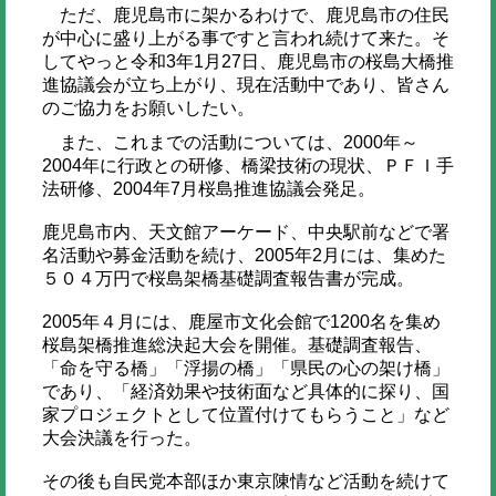
ただ、鹿児島市に架かるわけで、鹿児島市の住民
が中心に盛り上がる事ですと言われ続けて来た。そ
してやっと令和3年1月27日、鹿児島市の桜島大橋推
進協議会が立ち上がり、現在活動中であり、皆さん
のご協力をお願いしたい。
また、これまでの活動については、2000年～
2004年に行政との研修、橋梁技術の現状、ＰＦＩ手
法研修、2004年7月桜島推進協議会発足。
鹿児島市内、天文館アーケード、中央駅前などで署
名活動や募金活動を続け、2005年2月には、集めた
５０４万円で桜島架橋基礎調査報告書が完成。
2005年４月には、鹿屋市文化会館で1200名を集め
桜島架橋推進総決起大会を開催。基礎調査報告、
「命を守る橋」「浮揚の橋」「県民の心の架け橋」
であり、「経済効果や技術面など具体的に探り、国
家プロジェクトとして位置付けてもらうこと」など
大会決議を行った。
その後も自民党本部ほか東京陳情など活動を続けて