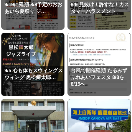
9/19に延期 8/8予定のおお
9/9 見抜け！許すな！カス
あいら夏祭り ジ…
タマーハラスメント
9/5 心も体もスウィングス
台風で開催延期 たるみず
ウィング 黒松錬太郎…
ふれあいフェスタ 8/8を
8/15へ