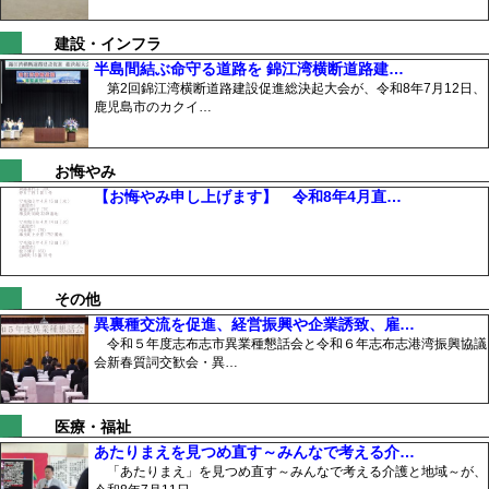
建設・インフラ
半島間結ぶ命守る道路を 錦江湾横断道路建…
第2回錦江湾横断道路建設促進総決起大会が、令和8年7月12日、
鹿児島市のカクイ…
お悔やみ
【お悔やみ申し上げます】 令和8年4月直…
その他
異裏種交流を促進、経営振興や企業誘致、雇…
令和５年度志布志市異業種懇話会と令和６年志布志港湾振興協議
会新春質詞交歓会・異…
医療・福祉
あたりまえを見つめ直す～みんなで考える介…
「あたりまえ」を見つめ直す～みんなで考える介護と地域～が、