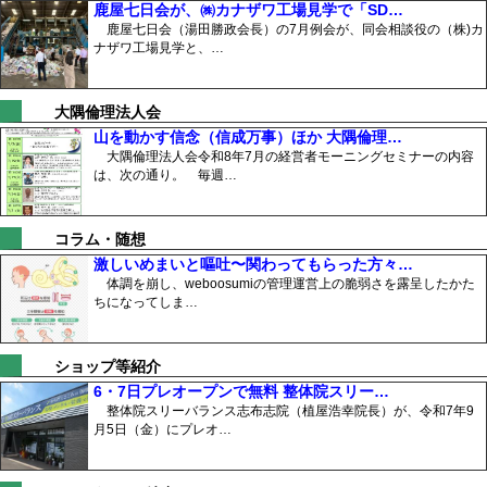
鹿屋七日会が、㈱カナザワ工場見学で「SD…
鹿屋七日会（湯田勝政会長）の7月例会が、同会相談役の（株)カ
ナザワ工場見学と、…
大隅倫理法人会
山を動かす信念（信成万事）ほか 大隅倫理…
大隅倫理法人会令和8年7月の経営者モーニングセミナーの内容
は、次の通り。 毎週…
コラム・随想
激しいめまいと嘔吐〜関わってもらった方々…
体調を崩し、weboosumiの管理運営上の脆弱さを露呈したかた
ちになってしま…
ショップ等紹介
6・7日プレオープンで無料 整体院スリー…
整体院スリーバランス志布志院（植屋浩幸院長）が、令和7年9
月5日（金）にプレオ…