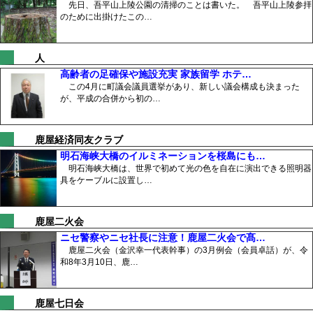
先日、吾平山上陵公園の清掃のことは書いた。 吾平山上陵参拝
のために出掛けたこの…
人
高齢者の足確保や施設充実 家族留学 ホテ…
この4月に町議会議員選挙があり、新しい議会構成も決まった
が、平成の合併から初の…
鹿屋経済同友クラブ
明石海峡大橋のイルミネーションを桜島にも…
明石海峡大橋は、世界で初めて光の色を自在に演出できる照明器
具をケーブルに設置し…
鹿屋二火会
ニセ警察やニセ社長に注意！鹿屋二火会で髙…
鹿屋二火会（金沢幸一代表幹事）の3月例会（会員卓話）が、令
和8年3月10日、鹿…
鹿屋七日会