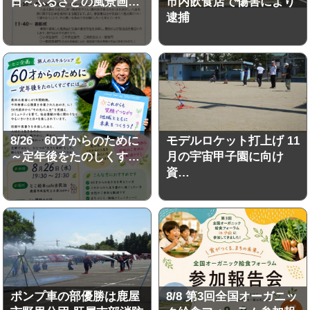
日～ふるさとの風景画…
市内飲食店で傷害により
逮捕
8/26 60才からのために
モデルロケット打上げ 11
～定年後をたのしくす…
月の宇宙甲子園に向け
資…
ポンプ車の部優勝は鹿屋
8/8 第3回全国オーガニッ