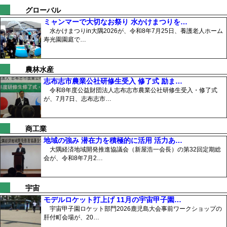
グローバル
ミャンマーで大切なお祭り 水かけまつりを…
水かけまつりin大隅2026が、令和8年7月25日、養護老人ホーム
寿光園園庭で…
農林水産
志布志市農業公社研修生受入 修了式 励ま…
令和8年度公益財団法人志布志市農業公社研修生受入・修了式
が、7月7日、志布志市…
商工業
地域の強み 潜在力を積極的に活用 活力あ…
大隅経済地域開発推進協議会（新屋浩一会長）の第32回定期総
会が、令和8年7月2…
宇宙
モデルロケット打上げ 11月の宇宙甲子園…
宇宙甲子園ロケット部門2026鹿児島大会事前ワークショップの
肝付町会場が、20…