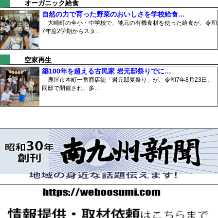
オーガニック給食
自然の力で育った野菜のおいしさを学校給食…
大崎町の全小・中学校で、地元の有機食材を使った給食が、令和
7年度2学期からスタ…
空家再生
築100年を超える古民家 岩元邸祭りでに…
鹿屋市本町一番商店街「岩元邸夏祭り」が、令和7年8月23日、
同邸で開催され、多…