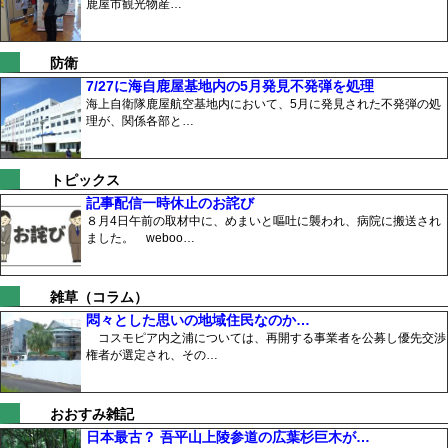
鹿屋市観光物産…
防衛
7/27に海自鹿屋基地内の5月発見不発弾を処理
海上自衛隊鹿屋航空基地内において、5月に発見された不発弾の処
理が、関係各部と…
トピックス
記事配信一時休止のお詫び
８月4日午前の取材中に、めまいと嘔吐に襲われ、病院に搬送され
ました。 weboo…
雑草（コラム）
悶々とした思いの地域住民なのか…
コスモピア内之浦については、再開する事業者を公募し優先交渉
権者が選定され、その…
おおすみ雑記
日本最古？ 吾平山上陵参道の広葉杉巨木が…