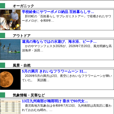
オーガニック
学校給食にサワーポメロ納品 百姓暮らしサ…
肝付町の「百姓暮らし サブレガミストアー」で収穫されたサワ
ーポメロが、令和8年…
アウトドア
遠浅の海ならではの水遊び、海水浴、ビーチ…
かのやマリンフェスタ2026が、2026年7月20日、風光明媚な高
須海岸・浜田…
風景・自然
5月の満月 きれいなフラワームーン 31…
2026年5月の満月は2日、夜空にきれいなフラワームーンが輝い
ていた。 英語圏…
気象情報・災害など
13日九州南部が梅雨明け 垂水で90代女…
鹿児島地方気象台は令和8年7月13日、九州南部は高気圧に覆わ
れておおむね晴れ、…