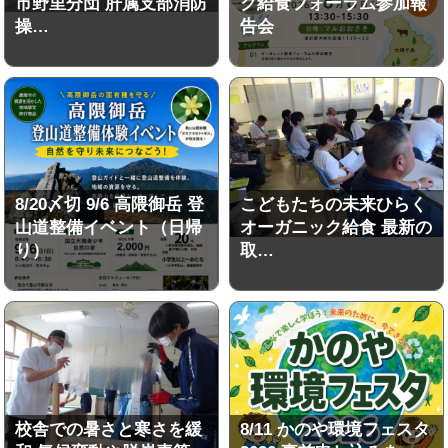
市野里分団 肝属支部消防
ク給食フォーラム参加報
操…
告会
8/20〆切 9/6 高隈御岳 登
こどもたちの未来ひらく
山道整備イベント（日帰
オーガニック給食 最新の
り）
取…
校舎での暑さと寒さを緩
8/11 かのや環境フェスタ