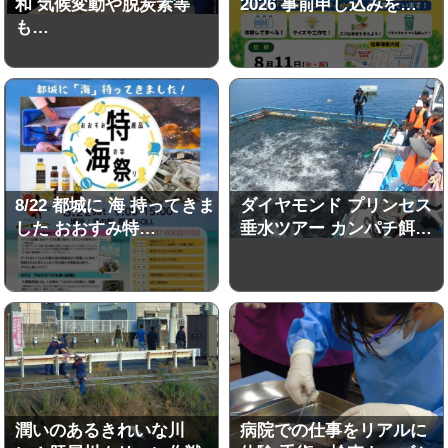
和 気候変動や脱炭素等
2026 事前申し込みを…
も…
8/22 都城に 海 持ってきま
ダイヤモンド プリンセス
した おおすみ特…
垂水ツアー カンパチ餌…
潤いのあるきれいな川
病院での仕事をリアルに