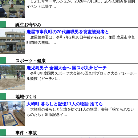
しぶしサマーマルシェが、2026年7月19日、志布志駅隣 多目的
イベント広場で…
誕生お悔やみ
鹿屋市串良町の70代無職男を窃盗被疑者と…
鹿屋警察署は、令和7年2月10日午後9時22分、住居 鹿屋市串良
町岡崎の無職、…
スポーツ・健康
鹿児島男子 全国大会へ 国スポ九州ビーチ…
令和8年度国民スポーツ大会第46回九州ブロック大会 バレーボー
ル競技（ビーチバ…
地域づくり
大崎町 暮らしと記憶11人の物語 捨てら…
大崎町の暮らしと記憶を紡ぐ11人の物語、書籍『捨てられない
ものたち』出版記念イ…
事件・事故