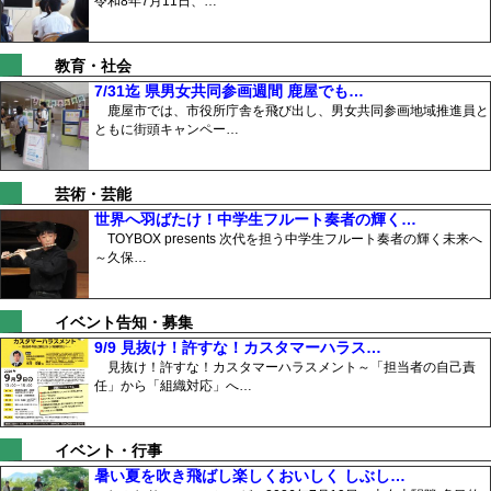
令和8年7月11日、…
教育・社会
7/31迄 県男女共同参画週間 鹿屋でも…
鹿屋市では、市役所庁舎を飛び出し、男女共同参画地域推進員と
ともに街頭キャンペー…
芸術・芸能
世界へ羽ばたけ！中学生フルート奏者の輝く…
TOYBOX presents 次代を担う中学生フルート奏者の輝く未来へ
～久保…
イベント告知・募集
9/9 見抜け！許すな！カスタマーハラス…
見抜け！許すな！カスタマーハラスメント～「担当者の自己責
任」から「組織対応」へ…
イベント・行事
暑い夏を吹き飛ばし楽しくおいしく しぶし…