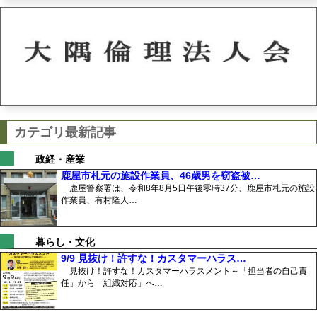
カテゴリ最新記事
政経・産業
鹿屋市札元の施設作業員、46歳男を窃盗被…
鹿屋警察署は、令和8年8月5日午後零時37分、鹿屋市札元の施設
作業員、有村隆人…
暮らし・文化
9/9 見抜け！許すな！カスタマーハラス…
見抜け！許すな！カスタマーハラスメント～「担当者の自己責
任」から「組織対応」へ…