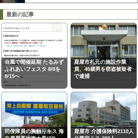
最新の記事
台風で開催延期 たるみず
鹿屋市札元の施設作業
ふれあいフェスタ 8/8を
員、46歳男を窃盗被疑者
8/15へ
で逮捕
同僚隊員の胸触りキス 海
鹿屋市 介護保険料2110人