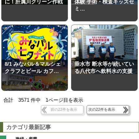
に！肝属川クリーン作戦
体験 手術・検査キッズセ
ミ…
8/1 みなバル＆マルシェ
垂水市 断水等が続いてい
クラフとビール カフ…
る八代市へ飲料水の支援
合計
3571
件中
1
ページ目を表示
前の22件を表示
次の22件を表示
カテゴリ最新記事