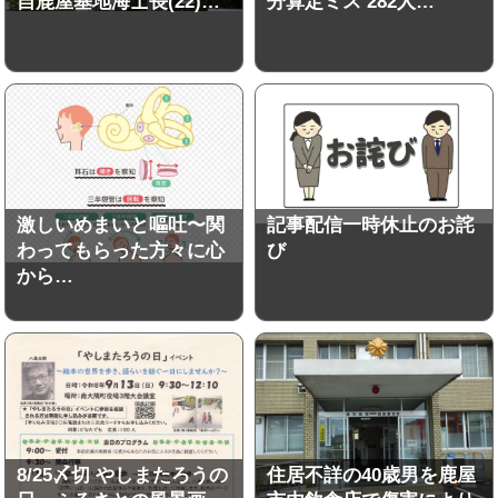
自鹿屋基地海士長(22)…
分算定ミス 282人…
激しいめまいと嘔吐〜関
記事配信一時休止のお詫
わってもらった方々に心
び
から…
8/25〆切 やしまたろうの
住居不詳の40歳男を鹿屋