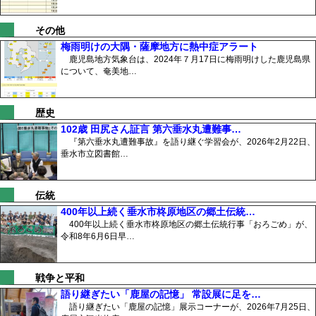
その他
梅雨明けの大隅・薩摩地方に熱中症アラート
鹿児島地方気象台は、2024年７月17日に梅雨明けした鹿児島県
について、奄美地…
歴史
102歳 田尻さん証言 第六垂水丸遭難事…
『第六垂水丸遭難事故』を語り継ぐ学習会が、2026年2月22日、
垂水市立図書館…
伝統
400年以上続く垂水市柊原地区の郷土伝統…
400年以上続く垂水市柊原地区の郷土伝統行事「おろごめ」が、
令和8年6月6日早…
戦争と平和
語り継ぎたい「鹿屋の記憶」 常設展に足を…
語り継ぎたい「鹿屋の記憶」展示コーナーが、2026年7月25日、