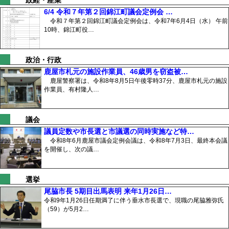
政経・産業
6/4 令和７年第２回錦江町議会定例会 …
令和７年第２回錦江町議会定例会は、令和7年6月4日（水） 午前
10時、錦江町役…
政治・行政
鹿屋市札元の施設作業員、46歳男を窃盗被…
鹿屋警察署は、令和8年8月5日午後零時37分、鹿屋市札元の施設
作業員、有村隆人…
議会
議員定数や市長選と市議選の同時実施など特…
令和8年6月鹿屋市議会定例会議は、令和8年7月3日、最終本会議
を開催し、次の議…
選挙
尾脇市長 5期目出馬表明 来年1月26日…
令和9年1月26日任期満了に伴う垂水市長選で、現職の尾脇雅弥氏
（59）が5月2…