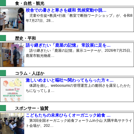
食・自然・観光
校舎での暑さと寒さを緩和 気候変動や脱…
児童や生徒×教員×行政「教室で断熱ワークショップ」が、令和8
年7月27日、28…
歴史・平和
語り継ぎたい「鹿屋の記憶」 常設展に足を…
語り継ぎたい「鹿屋の記憶」展示コーナーが、2026年7月25日、
鹿屋市観光物産…
コラム・人ほか
激しいめまいと嘔吐〜関わってもらった方々…
体調を崩し、weboosumiの管理運営上の脆弱さを露呈したかた
ちになってしま…
スポンサー・協賛
こどもたちの未来ひらくオーガニック給食 …
第3回全国オーガニック給食フォーラムin小山 大隅半島サテライ
ト会場が、202…