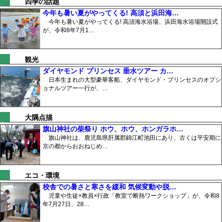
四季の話題
今年も暑い夏がやってくる! 高須と浜田海…
今年も暑い夏がやってくる! 高須海水浴場、浜田海水浴場開設式
が、令和8年7月1…
観光
ダイヤモンド プリンセス 垂水ツアー カ…
日本生まれの大型豪華客船、ダイヤモンド・プリンセスのオプシ
ョナルツアー一行が、…
大隅点描
旗山神社の柴祭り ホウ、ホウ、ホンガラホ…
旗山神社は、鹿児島県肝属郡錦江町池田にあり、古くは平安期に
京の都からおおねじめ…
エコ・環境
校舎での暑さと寒さを緩和 気候変動や脱…
児童や生徒×教員×行政「教室で断熱ワークショップ」が、令和8
年7月27日、28…