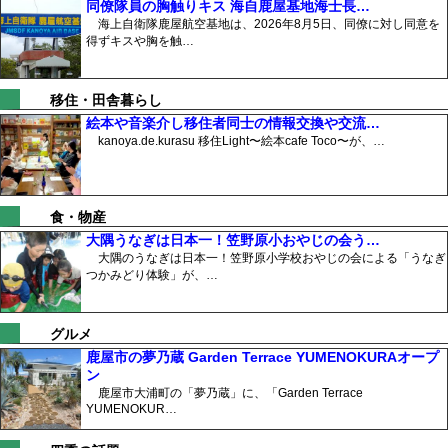
同僚隊員の胸触りキス 海自鹿屋基地海士長…
海上自衛隊鹿屋航空基地は、2026年8月5日、同僚に対し同意を
得ずキスや胸を触…
移住・田舎暮らし
絵本や音楽介し移住者同士の情報交換や交流…
kanoya.de.kurasu 移住Light〜絵本cafe Toco〜が、…
食・物産
大隅うなぎは日本一！笠野原小おやじの会う…
大隅のうなぎは日本一！笠野原小学校おやじの会による「うなぎ
つかみどり体験」が、…
グルメ
鹿屋市の夢乃蔵 Garden Terrace YUMENOKURAオープ
ン
鹿屋市大浦町の「夢乃蔵」に、「Garden Terrace
YUMENOKUR…