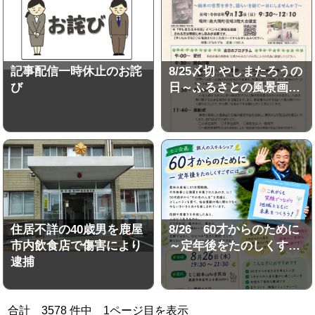
記事配信一時休止のお詫
8/25〆切 やしまたろうの
び
日～ふるさとの風景画…
住居不詳の40歳男を鹿屋
8/26 60才からのために
市内飲食店で傷害により
～定年後をたのしくす…
逮捕
合計
3578
件中
1
ページ目を表示