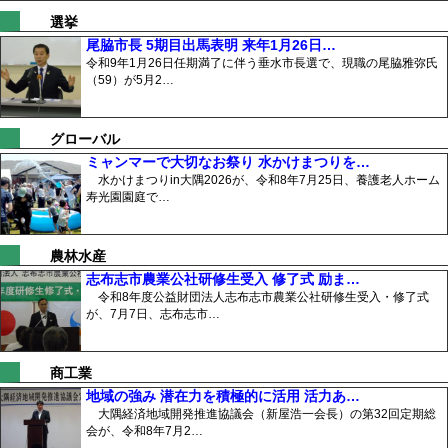
選挙
尾脇市長 5期目出馬表明 来年1月26日…
令和9年1月26日任期満了に伴う垂水市長選で、現職の尾脇雅弥氏
（59）が5月2…
グローバル
ミャンマーで大切なお祭り 水かけまつりを…
水かけまつりin大隅2026が、令和8年7月25日、養護老人ホーム
寿光園園庭で…
農林水産
志布志市農業公社研修生受入 修了式 励ま…
令和8年度公益財団法人志布志市農業公社研修生受入・修了式
が、7月7日、志布志市…
商工業
地域の強み 潜在力を積極的に活用 活力あ…
大隅経済地域開発推進協議会（新屋浩一会長）の第32回定期総
会が、令和8年7月2…