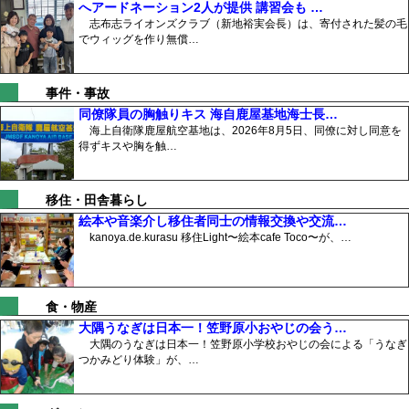
へアードネーション2人が提供 講習会も …
志布志ライオンズクラブ（新地裕実会長）は、寄付された髪の毛
でウィッグを作り無償…
事件・事故
同僚隊員の胸触りキス 海自鹿屋基地海士長…
海上自衛隊鹿屋航空基地は、2026年8月5日、同僚に対し同意を
得ずキスや胸を触…
移住・田舎暮らし
絵本や音楽介し移住者同士の情報交換や交流…
kanoya.de.kurasu 移住Light〜絵本cafe Toco〜が、…
食・物産
大隅うなぎは日本一！笠野原小おやじの会う…
大隅のうなぎは日本一！笠野原小学校おやじの会による「うなぎ
つかみどり体験」が、…