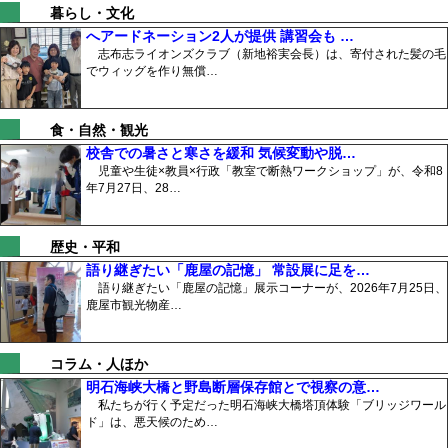
暮らし・文化
へアードネーション2人が提供 講習会も …
志布志ライオンズクラブ（新地裕実会長）は、寄付された髪の毛
でウィッグを作り無償…
食・自然・観光
校舎での暑さと寒さを緩和 気候変動や脱…
児童や生徒×教員×行政「教室で断熱ワークショップ」が、令和8
年7月27日、28…
歴史・平和
語り継ぎたい「鹿屋の記憶」 常設展に足を…
語り継ぎたい「鹿屋の記憶」展示コーナーが、2026年7月25日、
鹿屋市観光物産…
コラム・人ほか
明石海峡大橋と野島断層保存館とで視察の意…
私たちが行く予定だった明石海峡大橋塔頂体験「ブリッジワール
ド」は、悪天候のため…