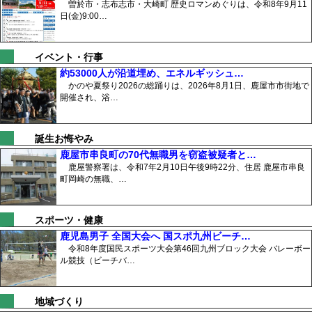
曽於市・志布志市・大崎町 歴史ロマンめぐりは、令和8年9月11
日(金)9:00…
イベント・行事
約53000人が沿道埋め、エネルギッシュ…
かのや夏祭り2026の総踊りは、2026年8月1日、鹿屋市市街地で
開催され、浴…
誕生お悔やみ
鹿屋市串良町の70代無職男を窃盗被疑者と…
鹿屋警察署は、令和7年2月10日午後9時22分、住居 鹿屋市串良
町岡崎の無職、…
スポーツ・健康
鹿児島男子 全国大会へ 国スポ九州ビーチ…
令和8年度国民スポーツ大会第46回九州ブロック大会 バレーボー
ル競技（ビーチバ…
地域づくり