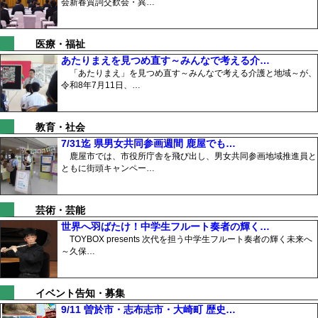
会新春質詞交歓会・異…
医療・福祉
あたりまえを見つめ直す～みんなで考える介…
「あたりまえ」を見つめ直す～みんなで考える介護と地域～が、
令和8年7月11日、…
教育・社会
7/31迄 県男女共同参画週間 鹿屋でも…
鹿屋市では、市役所庁舎を飛び出し、男女共同参画地域推進員と
ともに街頭キャンペー…
芸術・芸能
世界へ羽ばたけ！中学生フルート奏者の輝く…
TOYBOX presents 次代を担う中学生フルート奏者の輝く未来へ
～久保…
イベント告知・募集
9/11 曽於市・志布志市・大崎町 歴史…