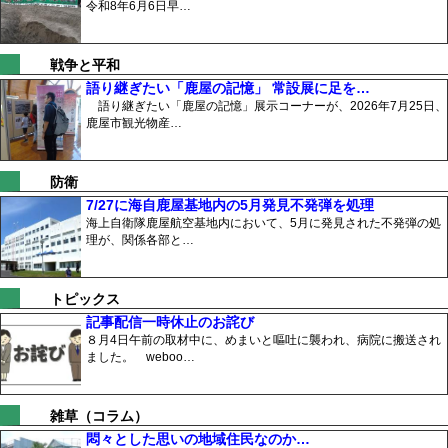
令和8年6月6日早…
戦争と平和
語り継ぎたい「鹿屋の記憶」 常設展に足を…
語り継ぎたい「鹿屋の記憶」展示コーナーが、2026年7月25日、
鹿屋市観光物産…
防衛
7/27に海自鹿屋基地内の5月発見不発弾を処理
海上自衛隊鹿屋航空基地内において、5月に発見された不発弾の処
理が、関係各部と…
トピックス
記事配信一時休止のお詫び
８月4日午前の取材中に、めまいと嘔吐に襲われ、病院に搬送され
ました。 weboo…
雑草（コラム）
悶々とした思いの地域住民なのか…