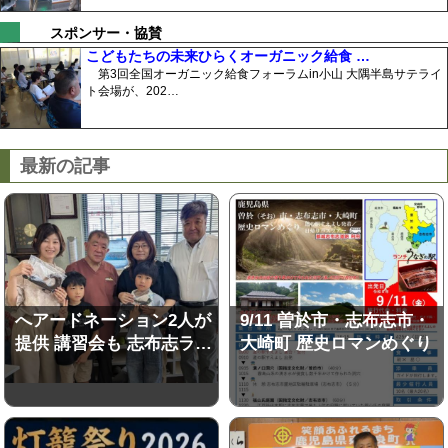
スポンサー・協賛
こどもたちの未来ひらくオーガニック給食 …
第3回全国オーガニック給食フォーラムin小山 大隅半島サテライ
ト会場が、202…
最新の記事
へアードネーション2人が
9/11 曽於市・志布志市・
提供 講習会も 志布志ラ…
大崎町 歴史ロマンめぐり