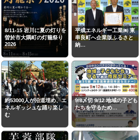
8/11-15 岩川に夏の灯りを
平成エネルギー工業㈱ 東
曽於市大隅町の灯籠祭り
串良町へ企業版ふるさと
2026
納…
約53000人が沿道埋め、エ
9/8〆切 9/12 地域の子ども
ネルギッシュな踊り楽し
たちを守るため…
む