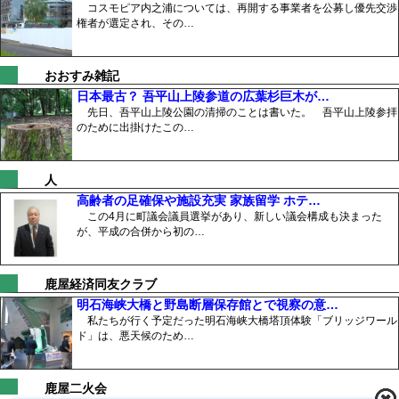
コスモピア内之浦については、再開する事業者を公募し優先交渉
権者が選定され、その…
おおすみ雑記
日本最古？ 吾平山上陵参道の広葉杉巨木が…
先日、吾平山上陵公園の清掃のことは書いた。 吾平山上陵参拝
のために出掛けたこの…
人
高齢者の足確保や施設充実 家族留学 ホテ…
この4月に町議会議員選挙があり、新しい議会構成も決まった
が、平成の合併から初の…
鹿屋経済同友クラブ
明石海峡大橋と野島断層保存館とで視察の意…
私たちが行く予定だった明石海峡大橋塔頂体験「ブリッジワール
ド」は、悪天候のため…
鹿屋二火会