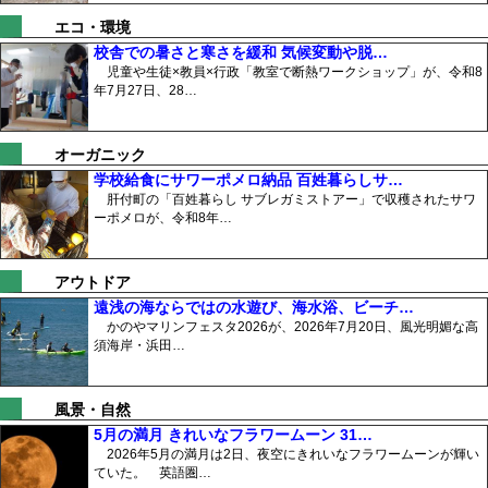
エコ・環境
校舎での暑さと寒さを緩和 気候変動や脱…
児童や生徒×教員×行政「教室で断熱ワークショップ」が、令和8
年7月27日、28…
オーガニック
学校給食にサワーポメロ納品 百姓暮らしサ…
肝付町の「百姓暮らし サブレガミストアー」で収穫されたサワ
ーポメロが、令和8年…
アウトドア
遠浅の海ならではの水遊び、海水浴、ビーチ…
かのやマリンフェスタ2026が、2026年7月20日、風光明媚な高
須海岸・浜田…
風景・自然
5月の満月 きれいなフラワームーン 31…
2026年5月の満月は2日、夜空にきれいなフラワームーンが輝い
ていた。 英語圏…