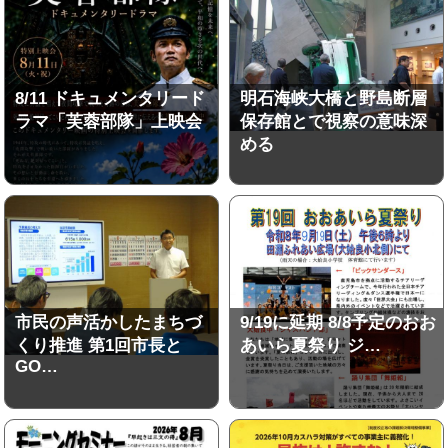
8/11 ドキュメンタリード
明石海峡大橋と野島断層
ラマ「芙蓉部隊」上映会
保存館とで視察の意味深
める
市民の声活かしたまちづ
9/19に延期 8/8予定のおお
くり推進 第1回市長と
あいら夏祭り ジ…
GO…