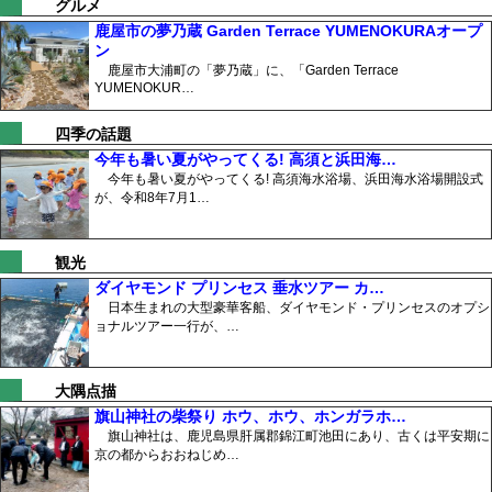
グルメ
鹿屋市の夢乃蔵 Garden Terrace YUMENOKURAオープ
ン
鹿屋市大浦町の「夢乃蔵」に、「Garden Terrace
YUMENOKUR…
四季の話題
今年も暑い夏がやってくる! 高須と浜田海…
今年も暑い夏がやってくる! 高須海水浴場、浜田海水浴場開設式
が、令和8年7月1…
観光
ダイヤモンド プリンセス 垂水ツアー カ…
日本生まれの大型豪華客船、ダイヤモンド・プリンセスのオプシ
ョナルツアー一行が、…
大隅点描
旗山神社の柴祭り ホウ、ホウ、ホンガラホ…
旗山神社は、鹿児島県肝属郡錦江町池田にあり、古くは平安期に
京の都からおおねじめ…