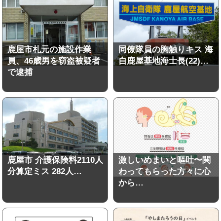
鹿屋市札元の施設作業
同僚隊員の胸触りキス 海
員、46歳男を窃盗被疑者
自鹿屋基地海士長(22)…
で逮捕
鹿屋市 介護保険料2110人
激しいめまいと嘔吐〜関
分算定ミス 282人…
わってもらった方々に心
から…