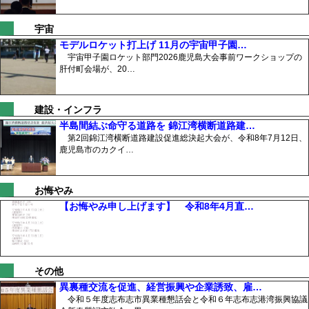
宇宙
モデルロケット打上げ 11月の宇宙甲子園…
宇宙甲子園ロケット部門2026鹿児島大会事前ワークショップの
肝付町会場が、20…
建設・インフラ
半島間結ぶ命守る道路を 錦江湾横断道路建…
第2回錦江湾横断道路建設促進総決起大会が、令和8年7月12日、
鹿児島市のカクイ…
お悔やみ
【お悔やみ申し上げます】 令和8年4月直…
その他
異裏種交流を促進、経営振興や企業誘致、雇…
令和５年度志布志市異業種懇話会と令和６年志布志港湾振興協議