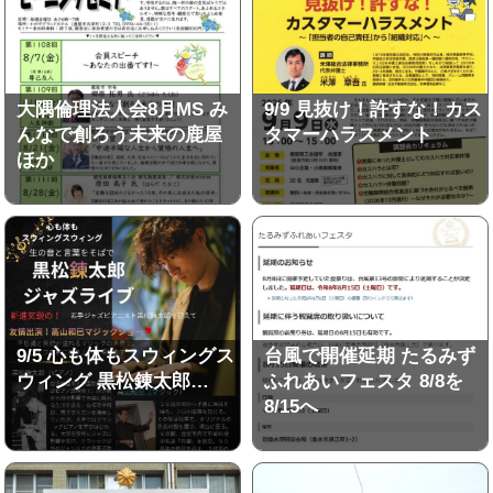
大隅倫理法人会8月MS み
9/9 見抜け！許すな！カス
んなで創ろう未来の鹿屋
タマーハラスメント
ほか
9/5 心も体もスウィングス
台風で開催延期 たるみず
ウィング 黒松錬太郎…
ふれあいフェスタ 8/8を
8/15へ