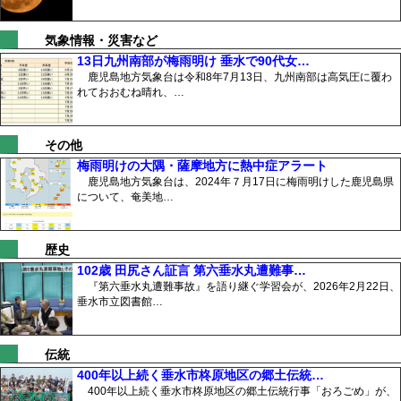
気象情報・災害など
13日九州南部が梅雨明け 垂水で90代女…
鹿児島地方気象台は令和8年7月13日、九州南部は高気圧に覆わ
れておおむね晴れ、…
その他
梅雨明けの大隅・薩摩地方に熱中症アラート
鹿児島地方気象台は、2024年７月17日に梅雨明けした鹿児島県
について、奄美地…
歴史
102歳 田尻さん証言 第六垂水丸遭難事…
『第六垂水丸遭難事故』を語り継ぐ学習会が、2026年2月22日、
垂水市立図書館…
伝統
400年以上続く垂水市柊原地区の郷土伝統…
400年以上続く垂水市柊原地区の郷土伝統行事「おろごめ」が、