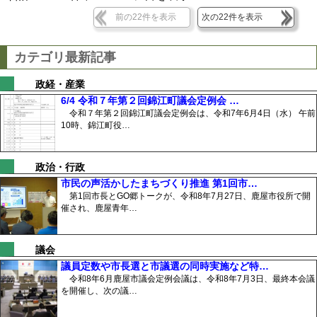
前の22件を表示
次の22件を表示
カテゴリ最新記事
政経・産業
6/4 令和７年第２回錦江町議会定例会 …
令和７年第２回錦江町議会定例会は、令和7年6月4日（水） 午前
10時、錦江町役…
政治・行政
市民の声活かしたまちづくり推進 第1回市…
第1回市長とGO郷トークが、令和8年7月27日、鹿屋市役所で開
催され、鹿屋青年…
議会
議員定数や市長選と市議選の同時実施など特…
令和8年6月鹿屋市議会定例会議は、令和8年7月3日、最終本会議
を開催し、次の議…