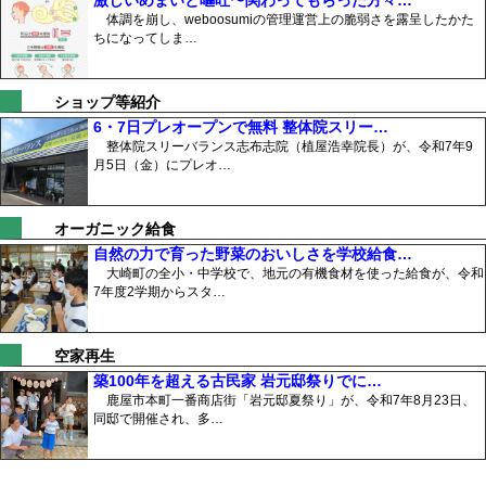
激しいめまいと嘔吐〜関わってもらった方々…
体調を崩し、weboosumiの管理運営上の脆弱さを露呈したかた
ちになってしま…
ショップ等紹介
6・7日プレオープンで無料 整体院スリー…
整体院スリーバランス志布志院（植屋浩幸院長）が、令和7年9
月5日（金）にプレオ…
オーガニック給食
自然の力で育った野菜のおいしさを学校給食…
大崎町の全小・中学校で、地元の有機食材を使った給食が、令和
7年度2学期からスタ…
空家再生
築100年を超える古民家 岩元邸祭りでに…
鹿屋市本町一番商店街「岩元邸夏祭り」が、令和7年8月23日、
同邸で開催され、多…