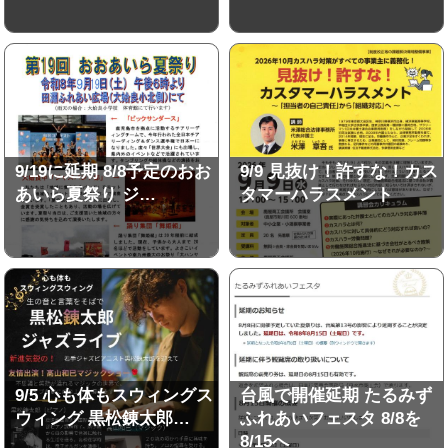
9/19に延期 8/8予定のおお
9/9 見抜け！許すな！カス
あいら夏祭り ジ…
タマーハラスメント
9/5 心も体もスウィングス
台風で開催延期 たるみず
ウィング 黒松錬太郎…
ふれあいフェスタ 8/8を
8/15へ