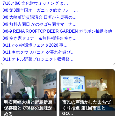
7/18と8/8 文化財ウォッチング ま…
8/8 第3回全国オーガニック給食フォー…
8/8 大崎町防災講演会 日頃から災害の…
8/9 無料入園日 かのやばら園サマーナ…
8/8-9 RENA ROOFTOP BEER GARDEN ガラポン抽選会他
8/9 空き家セミナー＆無料相談会 空き…
8/11 かのや環境フェスタ2026 事…
8/11 キホクウワバニア 夕暮れ外遊び…
8/11 オドル野菜プロジェクト収穫祭 …
明石海峡大橋と野島断層
市民の声活かしたまちづ
保存館とで視察の意味深
くり推進 第1回市長と
GO…
める