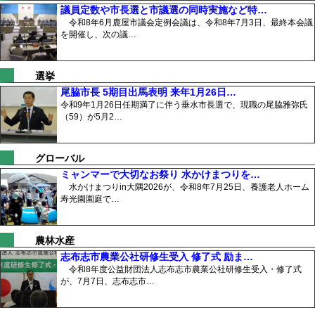
議員定数や市長選と市議選の同時実施など特…
令和8年6月鹿屋市議会定例会議は、令和8年7月3日、最終本会議
を開催し、次の議…
選挙
尾脇市長 5期目出馬表明 来年1月26日…
令和9年1月26日任期満了に伴う垂水市長選で、現職の尾脇雅弥氏
（59）が5月2…
グローバル
ミャンマーで大切なお祭り 水かけまつりを…
水かけまつりin大隅2026が、令和8年7月25日、養護老人ホーム
寿光園園庭で…
農林水産
志布志市農業公社研修生受入 修了式 励ま…
令和8年度公益財団法人志布志市農業公社研修生受入・修了式
が、7月7日、志布志市…