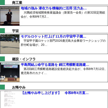
商工業
地域の強み 潜在力を積極的に活用 活力あ…
大隅経済地域開発推進協議会（新屋浩一会長）の第32回定期総
会が、令和8年7月2…
宇宙
モデルロケット打上げ 11月の宇宙甲子園…
宇宙甲子園ロケット部門2026鹿児島大会事前ワークショップの
肝付町会場が、20…
建設・インフラ
半島間結ぶ命守る道路を 錦江湾横断道路建…
第2回錦江湾横断道路建設促進総決起大会が、令和8年7月12日、
鹿児島市のカクイ…
お悔やみ
【お悔やみ申し上げます】 令和8年4月直…