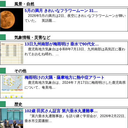
風景・自然
5月の満月 きれいなフラワームーン 31…
2026年5月の満月は2日、夜空にきれいなフラワームーンが輝い
ていた。 英語圏…
気象情報・災害など
13日九州南部が梅雨明け 垂水で90代女…
鹿児島地方気象台は令和8年7月13日、九州南部は高気圧に覆わ
れておおむね晴れ、…
その他
梅雨明けの大隅・薩摩地方に熱中症アラート
鹿児島地方気象台は、2024年７月17日に梅雨明けした鹿児島県
について、奄美地…
歴史
102歳 田尻さん証言 第六垂水丸遭難事…
『第六垂水丸遭難事故』を語り継ぐ学習会が、2026年2月22日、
垂水市立図書館…