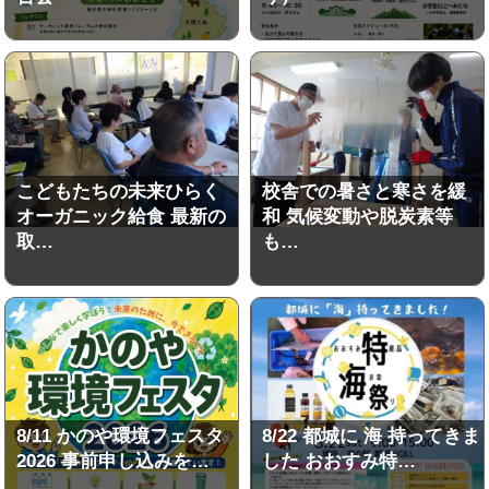
こどもたちの未来ひらく
校舎での暑さと寒さを緩
オーガニック給食 最新の
和 気候変動や脱炭素等
取…
も…
8/11 かのや環境フェスタ
8/22 都城に 海 持ってきま
2026 事前申し込みを…
した おおすみ特…