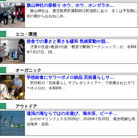
旗山神社の柴祭り ホウ、ホウ、ホンガラホ…
旗山神社は、鹿児島県肝属郡錦江町池田にあり、古くは平安期に
京の都からおおねじめ…
エコ・環境
校舎での暑さと寒さを緩和 気候変動や脱…
児童や生徒×教員×行政「教室で断熱ワークショップ」が、令和8
年7月27日、28…
オーガニック
学校給食にサワーポメロ納品 百姓暮らしサ…
肝付町の「百姓暮らし サブレガミストアー」で収穫されたサワ
ーポメロが、令和8年…
アウトドア
遠浅の海ならではの水遊び、海水浴、ビーチ…
かのやマリンフェスタ2026が、2026年7月20日、風光明媚な高
須海岸・浜田…