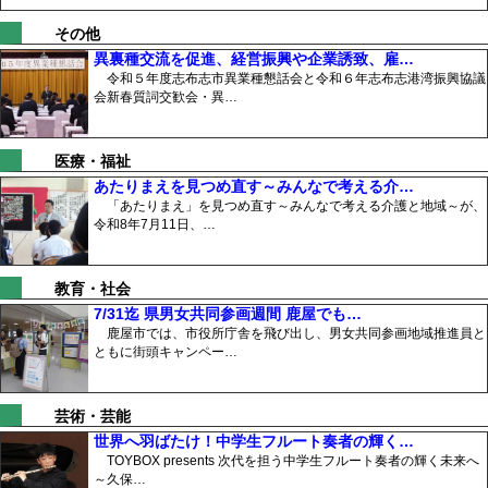
その他
異裏種交流を促進、経営振興や企業誘致、雇…
令和５年度志布志市異業種懇話会と令和６年志布志港湾振興協議
会新春質詞交歓会・異…
医療・福祉
あたりまえを見つめ直す～みんなで考える介…
「あたりまえ」を見つめ直す～みんなで考える介護と地域～が、
令和8年7月11日、…
教育・社会
7/31迄 県男女共同参画週間 鹿屋でも…
鹿屋市では、市役所庁舎を飛び出し、男女共同参画地域推進員と
ともに街頭キャンペー…
芸術・芸能
世界へ羽ばたけ！中学生フルート奏者の輝く…
TOYBOX presents 次代を担う中学生フルート奏者の輝く未来へ
～久保…