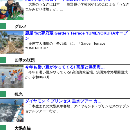
大隅のうなぎは日本一！笠野原小学校おやじの会による「うなぎ
つかみどり体験」が、…
グルメ
鹿屋市の夢乃蔵 Garden Terrace YUMENOKURAオープ
ン
鹿屋市大浦町の「夢乃蔵」に、「Garden Terrace
YUMENOKUR…
四季の話題
今年も暑い夏がやってくる! 高須と浜田海…
今年も暑い夏がやってくる! 高須海水浴場、浜田海水浴場開設式
が、令和8年7月1…
観光
ダイヤモンド プリンセス 垂水ツアー カ…
日本生まれの大型豪華客船、ダイヤモンド・プリンセスのオプシ
ョナルツアー一行が、…
大隅点描