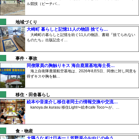
ル競技（ビーチバ…
地域づくり
大崎町 暮らしと記憶11人の物語 捨てら…
大崎町の暮らしと記憶を紡ぐ11人の物語、書籍『捨てられない
ものたち』出版記念イ…
事件・事故
同僚隊員の胸触りキス 海自鹿屋基地海士長…
海上自衛隊鹿屋航空基地は、2026年8月5日、同僚に対し同意を
得ずキスや胸を触…
移住・田舎暮らし
絵本や音楽介し移住者同士の情報交換や交流…
kanoya.de.kurasu 移住Light〜絵本cafe Toco〜が、…
食・物産
大隅うなぎは日本一！笠野原小おやじの会う…