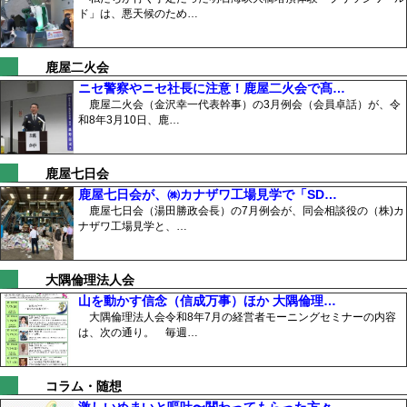
ド」は、悪天候のため…
鹿屋二火会
ニセ警察やニセ社長に注意！鹿屋二火会で髙…
鹿屋二火会（金沢幸一代表幹事）の3月例会（会員卓話）が、令
和8年3月10日、鹿…
鹿屋七日会
鹿屋七日会が、㈱カナザワ工場見学で「SD…
鹿屋七日会（湯田勝政会長）の7月例会が、同会相談役の（株)カ
ナザワ工場見学と、…
大隅倫理法人会
山を動かす信念（信成万事）ほか 大隅倫理…
大隅倫理法人会令和8年7月の経営者モーニングセミナーの内容
は、次の通り。 毎週…
コラム・随想