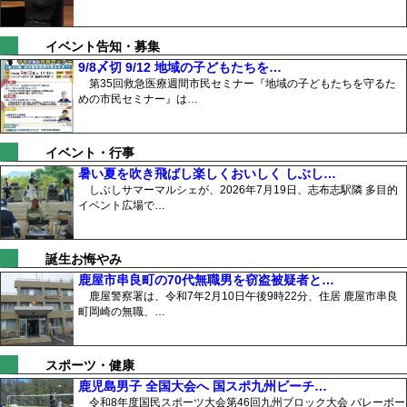
イベント告知・募集
9/8〆切 9/12 地域の子どもたちを…
第35回救急医療週間市民セミナー『地域の子どもたちを守るた
めの市民セミナー』は…
イベント・行事
暑い夏を吹き飛ばし楽しくおいしく しぶし…
しぶしサマーマルシェが、2026年7月19日、志布志駅隣 多目的
イベント広場で…
誕生お悔やみ
鹿屋市串良町の70代無職男を窃盗被疑者と…
鹿屋警察署は、令和7年2月10日午後9時22分、住居 鹿屋市串良
町岡崎の無職、…
スポーツ・健康
鹿児島男子 全国大会へ 国スポ九州ビーチ…
令和8年度国民スポーツ大会第46回九州ブロック大会 バレーボー