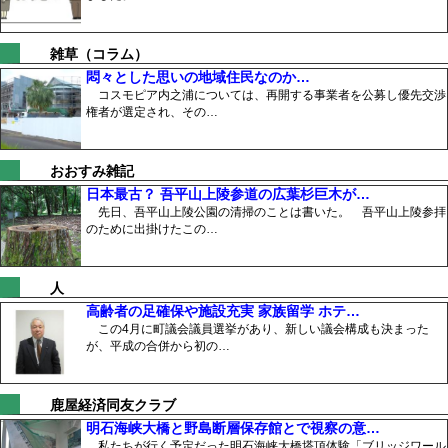
雑草（コラム）
悶々とした思いの地域住民なのか…
コスモピア内之浦については、再開する事業者を公募し優先交渉
権者が選定され、その…
おおすみ雑記
日本最古？ 吾平山上陵参道の広葉杉巨木が…
先日、吾平山上陵公園の清掃のことは書いた。 吾平山上陵参拝
のために出掛けたこの…
人
高齢者の足確保や施設充実 家族留学 ホテ…
この4月に町議会議員選挙があり、新しい議会構成も決まった
が、平成の合併から初の…
鹿屋経済同友クラブ
明石海峡大橋と野島断層保存館とで視察の意…
私たちが行く予定だった明石海峡大橋塔頂体験「ブリッジワール