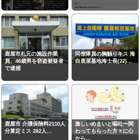
鹿屋市札元の施設作業
同僚隊員の胸触りキス 海
員、46歳男を窃盗被疑者
自鹿屋基地海士長(22)…
で逮捕
鹿屋市 介護保険料2110人
激しいめまいと嘔吐〜関
分算定ミス 282人…
わってもらった方々に心
から…