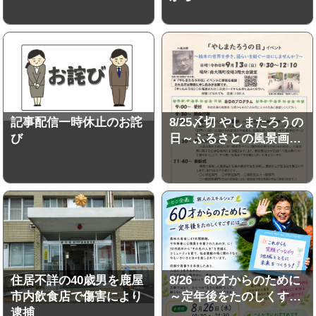
記事配信一時休止のお詫
8/25〆切 やしまたろうの
び
日～ふるさとの風景画…
住居不詳の40歳男を鹿屋
8/26 60才からのために
市内飲食店で傷害により
～定年後をたのしくす…
逮捕