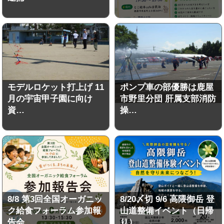
モデルロケット打上げ 11
ポンプ車の部優勝は鹿屋
月の宇宙甲子園に向け
市野里分団 肝属支部消防
資…
操…
8/8 第3回全国オーガニッ
8/20〆切 9/6 高隈御岳 登
ク給食フォーラム参加報
山道整備イベント（日帰
告会
り）