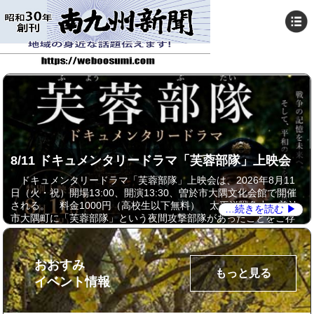
8/11 ドキュメンタリードラマ「芙蓉部隊」上映会
ドキュメンタリードラマ「芙蓉部隊」上映会は、2026年8月11
日（火・祝）開場13:00、開演13:30、曽於市大隅文化会館で開催
される。 料金1000円（高校生以下無料） 太平洋戦争中、曽於
…続きを読む ▶
市大隅町に「芙蓉部隊」という夜間攻撃部隊があったことをご存
知ですか？ 戦時中、特攻ではなく夜間攻撃という道…
おおすみ
もっと見る
イベント情報