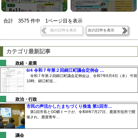
合計
3575
件中
1
ページ目を表示
前の22件を表示
次の22件を表示
カテゴリ最新記事
政経・産業
6/4 令和７年第２回錦江町議会定例会 …
令和７年第２回錦江町議会定例会は、令和7年6月4日（水） 午前
10時、錦江町役…
政治・行政
市民の声活かしたまちづくり推進 第1回市…
第1回市長とGO郷トークが、令和8年7月27日、鹿屋市役所で開
催され、鹿屋青年…
議会