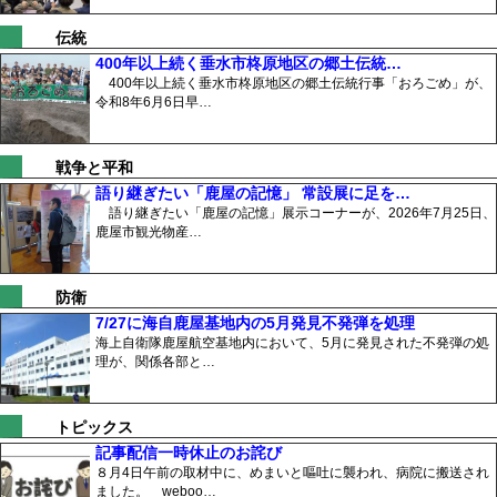
伝統
400年以上続く垂水市柊原地区の郷土伝統…
400年以上続く垂水市柊原地区の郷土伝統行事「おろごめ」が、
令和8年6月6日早…
戦争と平和
語り継ぎたい「鹿屋の記憶」 常設展に足を…
語り継ぎたい「鹿屋の記憶」展示コーナーが、2026年7月25日、
鹿屋市観光物産…
防衛
7/27に海自鹿屋基地内の5月発見不発弾を処理
海上自衛隊鹿屋航空基地内において、5月に発見された不発弾の処
理が、関係各部と…
トピックス
記事配信一時休止のお詫び
８月4日午前の取材中に、めまいと嘔吐に襲われ、病院に搬送され
ました。 weboo…