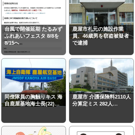
台風で開催延期 たるみず
鹿屋市札元の施設作業
ふれあいフェスタ 8/8を
員、46歳男を窃盗被疑者
8/15へ
で逮捕
同僚隊員の胸触りキス 海
鹿屋市 介護保険料2110人
自鹿屋基地海士長(22)…
分算定ミス 282人…