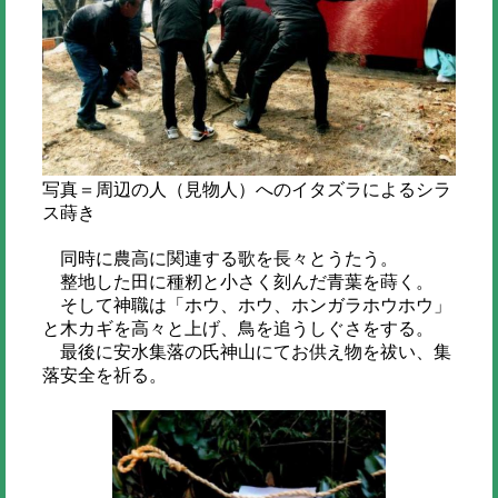
写真＝周辺の人（見物人）へのイタズラによるシラ
ス蒔き
同時に農高に関連する歌を長々とうたう。
整地した田に種籾と小さく刻んだ青葉を蒔く。
そして神職は「ホウ、ホウ、ホンガラホウホウ」
と木カギを高々と上げ、鳥を追うしぐさをする。
最後に安水集落の氏神山にてお供え物を祓い、集
落安全を祈る。