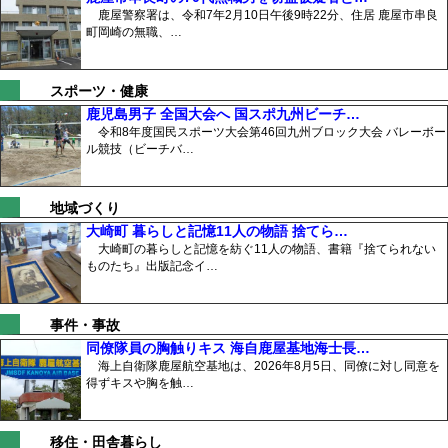
鹿屋警察署は、令和7年2月10日午後9時22分、住居 鹿屋市串良
町岡崎の無職、…
スポーツ・健康
鹿児島男子 全国大会へ 国スポ九州ビーチ…
令和8年度国民スポーツ大会第46回九州ブロック大会 バレーボー
ル競技（ビーチバ…
地域づくり
大崎町 暮らしと記憶11人の物語 捨てら…
大崎町の暮らしと記憶を紡ぐ11人の物語、書籍『捨てられない
ものたち』出版記念イ…
事件・事故
同僚隊員の胸触りキス 海自鹿屋基地海士長…
海上自衛隊鹿屋航空基地は、2026年8月5日、同僚に対し同意を
得ずキスや胸を触…
移住・田舎暮らし