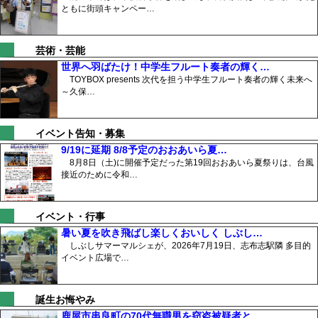
ともに街頭キャンペー…
芸術・芸能
世界へ羽ばたけ！中学生フルート奏者の輝く…
TOYBOX presents 次代を担う中学生フルート奏者の輝く未来へ
～久保…
イベント告知・募集
9/19に延期 8/8予定のおおあいら夏…
8月8日（土)に開催予定だった第19回おおあいら夏祭りは、台風
接近のために令和…
イベント・行事
暑い夏を吹き飛ばし楽しくおいしく しぶし…
しぶしサマーマルシェが、2026年7月19日、志布志駅隣 多目的
イベント広場で…
誕生お悔やみ
鹿屋市串良町の70代無職男を窃盗被疑者と…