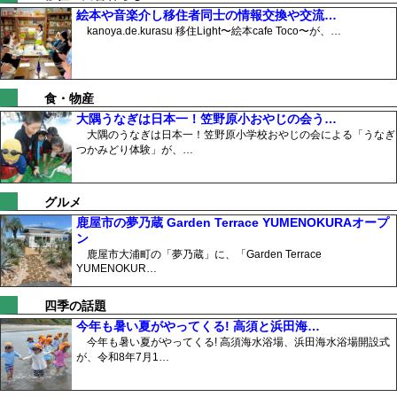
絵本や音楽介し移住者同士の情報交換や交流…
kanoya.de.kurasu 移住Light〜絵本cafe Toco〜が、…
食・物産
大隅うなぎは日本一！笠野原小おやじの会う…
大隅のうなぎは日本一！笠野原小学校おやじの会による「うなぎ
つかみどり体験」が、…
グルメ
鹿屋市の夢乃蔵 Garden Terrace YUMENOKURAオープ
ン
鹿屋市大浦町の「夢乃蔵」に、「Garden Terrace
YUMENOKUR…
四季の話題
今年も暑い夏がやってくる! 高須と浜田海…
今年も暑い夏がやってくる! 高須海水浴場、浜田海水浴場開設式
が、令和8年7月1…