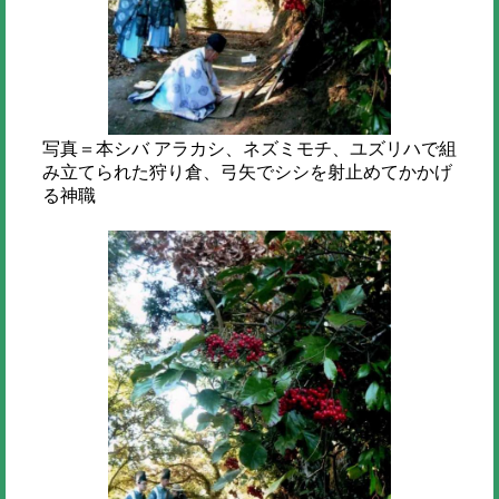
写真＝本シバ アラカシ、ネズミモチ、ユズリハで組
み立てられた狩り倉、弓矢でシシを射止めてかかげ
る神職