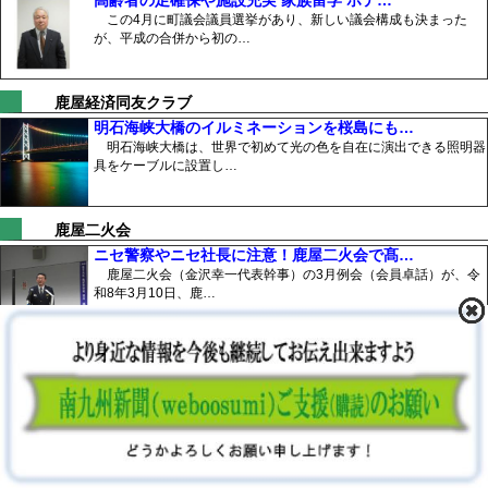
高齢者の足確保や施設充実 家族留学 ホテ…
この4月に町議会議員選挙があり、新しい議会構成も決まった
が、平成の合併から初の…
鹿屋経済同友クラブ
明石海峡大橋のイルミネーションを桜島にも…
明石海峡大橋は、世界で初めて光の色を自在に演出できる照明器
具をケーブルに設置し…
鹿屋二火会
ニセ警察やニセ社長に注意！鹿屋二火会で髙…
鹿屋二火会（金沢幸一代表幹事）の3月例会（会員卓話）が、令
和8年3月10日、鹿…
鹿屋七日会
鹿屋七日会が、㈱カナザワ工場見学で「SD…
鹿屋七日会（湯田勝政会長）の7月例会が、同会相談役の（株)カ
ナザワ工場見学と、…
大隅倫理法人会