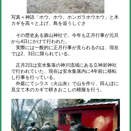
写真＝神語「ホウ、ホウ、ホンガラホウホウ」と木
カギを高々と上げ、鳥を追うしぐさ
その歴史ある旗山神社で、今年も正月行事が元旦
から4日にかけて行われた。
実際には一般的に正月行事が見られるのは、現在
では2、3日に限られている。
正月2日は安水集落の神川流域にある立神岩神社
で行われていた、現在は安水集落内に4年前に移転
し行事を行っている。
外庭にてシラス（火山灰）で山を作り、田んぼに
見立て木のカギで耕きおこしの模擬を行う。