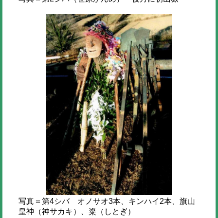
写真＝第4シバ オノサオ3本、キンハイ2本、旗山
皇神（神サカキ）、粢（しとぎ）