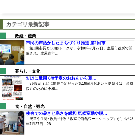
カテゴリ最新記事
政経・産業
市民の声活かしたまちづくり推進 第1回市…
第1回市長とGO郷トークが、令和8年7月27日、鹿屋市役所で開
催され、鹿屋青年…
暮らし・文化
9/19に延期 8/8予定のおおあいら夏…
8月8日（土)に開催予定だった第19回おおあいら夏祭りは、台風
接近のために令和…
食・自然・観光
校舎での暑さと寒さを緩和 気候変動や脱…
児童や生徒×教員×行政「教室で断熱ワークショップ」が、令和8
年7月27日、28…