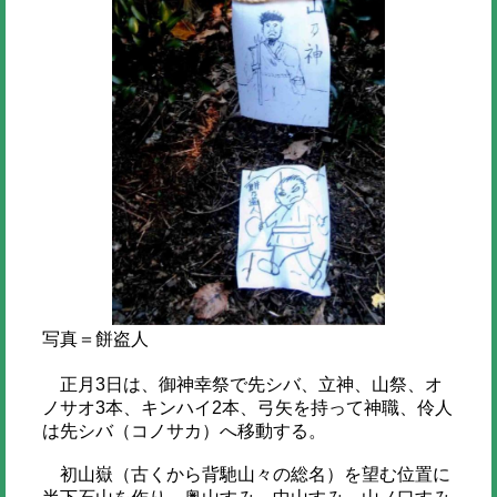
写真＝餅盗人
正月3日は、御神幸祭で先シバ、立神、山祭、オ
ノサオ3本、キンハイ2本、弓矢を持って神職、伶人
は先シバ（コノサカ）へ移動する。
初山嶽（古くから背馳山々の総名）を望む位置に