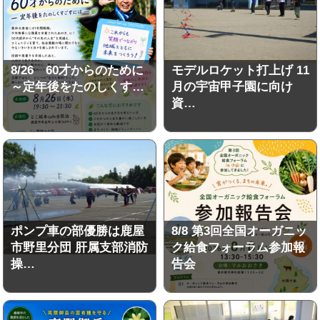
8/26 60才からのために
モデルロケット打上げ 11
～定年後をたのしくす…
月の宇宙甲子園に向け
資…
ポンプ車の部優勝は鹿屋
8/8 第3回全国オーガニッ
市野里分団 肝属支部消防
ク給食フォーラム参加報
操…
告会