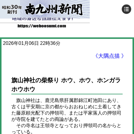
2026年01月06日 22時36分
《大隅点描 》
旗山神社の柴祭り ホウ、ホウ、ホンガラ
ホウホウ
旗山神社は、鹿児島県肝属郡錦江町池田にあり、
古くは平安期に京の都からおおねじめに土着してき
た藤原頼光配下の押領司、または平家落人の押領司
が寺院を建てたとの両論がある。
その寺名は王領寺となっており押領司の名からと
っている。