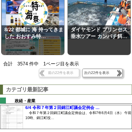
8/22 都城に 海 持ってきま
ダイヤモンド プリンセス
した おおすみ特…
垂水ツアー カンパチ餌…
合計
3574
件中
1
ページ目を表示
前の22件を表示
次の22件を表示
カテゴリ最新記事
政経・産業
6/4 令和７年第２回錦江町議会定例会 …
令和７年第２回錦江町議会定例会は、令和7年6月4日（水） 午前
10時、錦江町役…