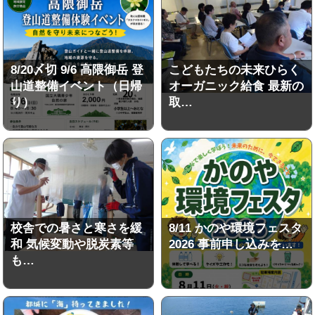
8/20〆切 9/6 高隈御岳 登
こどもたちの未来ひらく
山道整備イベント（日帰
オーガニック給食 最新の
り）
取…
校舎での暑さと寒さを緩
8/11 かのや環境フェスタ
和 気候変動や脱炭素等
2026 事前申し込みを…
も…