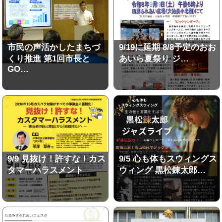
市民の声活かしたまちづ
9/19に延期 8/8予定のおお
くり推進 第1回市長と
あいら夏祭り ジ…
GO…
9/9 見抜け！許すな！カス
9/5 心も体もスウィングス
タマーハラスメント
ウィング 黒松錬太郎…