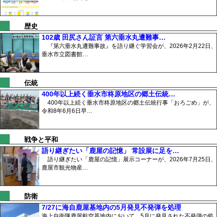
歴史
102歳 田尻さん証言 第六垂水丸遭難事…
『第六垂水丸遭難事故』を語り継ぐ学習会が、2026年2月22日、
垂水市立図書館…
伝統
400年以上続く垂水市柊原地区の郷土伝統…
400年以上続く垂水市柊原地区の郷土伝統行事「おろごめ」が、
令和8年6月6日早…
戦争と平和
語り継ぎたい「鹿屋の記憶」 常設展に足を…
語り継ぎたい「鹿屋の記憶」展示コーナーが、2026年7月25日、
鹿屋市観光物産…
防衛
7/27に海自鹿屋基地内の5月発見不発弾を処理
海上自衛隊鹿屋航空基地内において、5月に発見された不発弾の処