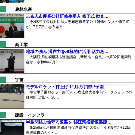
農林水産
志布志市農業公社研修生受入 修了式 励ま…
令和8年度公益財団法人志布志市農業公社研修生受入・修了式
が、7月7日、志布志市…
商工業
地域の強み 潜在力を積極的に活用 活力あ…
大隅経済地域開発推進協議会（新屋浩一会長）の第32回定期総
会が、令和8年7月2…
宇宙
モデルロケット打上げ 11月の宇宙甲子園…
宇宙甲子園ロケット部門2026鹿児島大会事前ワークショップの
肝付町会場が、20…
建設・インフラ
半島間結ぶ命守る道路を 錦江湾横断道路建…
第2回錦江湾横断道路建設促進総決起大会が、令和8年7月12日、
鹿児島市のカクイ…