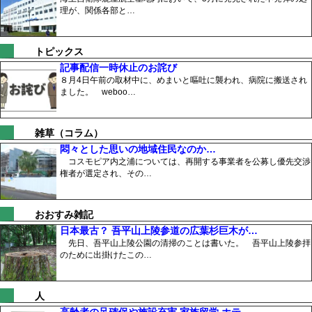
理が、関係各部と…
トピックス
記事配信一時休止のお詫び
８月4日午前の取材中に、めまいと嘔吐に襲われ、病院に搬送され
ました。 weboo…
雑草（コラム）
悶々とした思いの地域住民なのか…
コスモピア内之浦については、再開する事業者を公募し優先交渉
権者が選定され、その…
おおすみ雑記
日本最古？ 吾平山上陵参道の広葉杉巨木が…
先日、吾平山上陵公園の清掃のことは書いた。 吾平山上陵参拝
のために出掛けたこの…
人