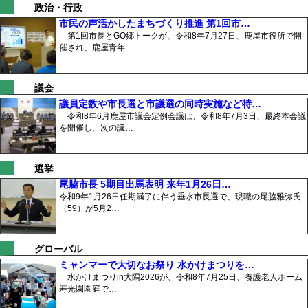
政治・行政
市民の声活かしたまちづくり推進 第1回市…
第1回市長とGO郷トークが、令和8年7月27日、鹿屋市役所で開
催され、鹿屋青年…
議会
議員定数や市長選と市議選の同時実施など特…
令和8年6月鹿屋市議会定例会議は、令和8年7月3日、最終本会議
を開催し、次の議…
選挙
尾脇市長 5期目出馬表明 来年1月26日…
令和9年1月26日任期満了に伴う垂水市長選で、現職の尾脇雅弥氏
（59）が5月2…
グローバル
ミャンマーで大切なお祭り 水かけまつりを…
水かけまつりin大隅2026が、令和8年7月25日、養護老人ホーム
寿光園園庭で…