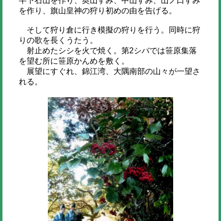
半下石山を作り、奥山すみ、中山すみ、山ノ口すみ
を作り、旗山皇神の狩り初めの由を告げる。
そして狩り倉に行き模擬の狩りを行う。同時に狩
りの歌を長くうたう。
射止めたシシを火で焼く。第2シバでは笹原集落
を望む所に笹原かんめを敷く。
展望にすぐれ、錦江湾、大隅南部の山々が一望さ
れる。