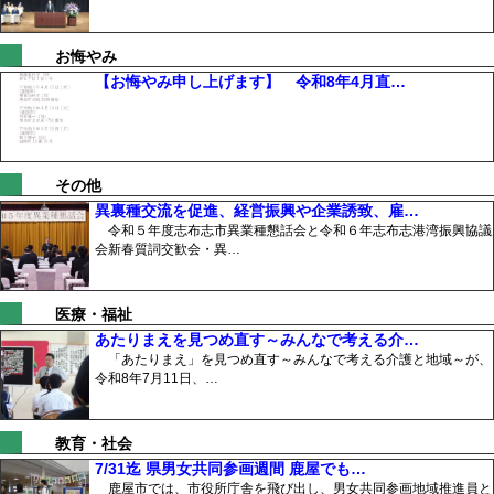
お悔やみ
【お悔やみ申し上げます】 令和8年4月直…
その他
異裏種交流を促進、経営振興や企業誘致、雇…
令和５年度志布志市異業種懇話会と令和６年志布志港湾振興協議
会新春質詞交歓会・異…
医療・福祉
あたりまえを見つめ直す～みんなで考える介…
「あたりまえ」を見つめ直す～みんなで考える介護と地域～が、
令和8年7月11日、…
教育・社会
7/31迄 県男女共同参画週間 鹿屋でも…
鹿屋市では、市役所庁舎を飛び出し、男女共同参画地域推進員と