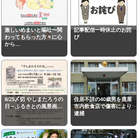
激しいめまいと嘔吐〜関
記事配信一時休止のお詫
わってもらった方々に心
び
から…
8/25〆切 やしまたろうの
住居不詳の40歳男を鹿屋
日～ふるさとの風景画…
市内飲食店で傷害により
逮捕