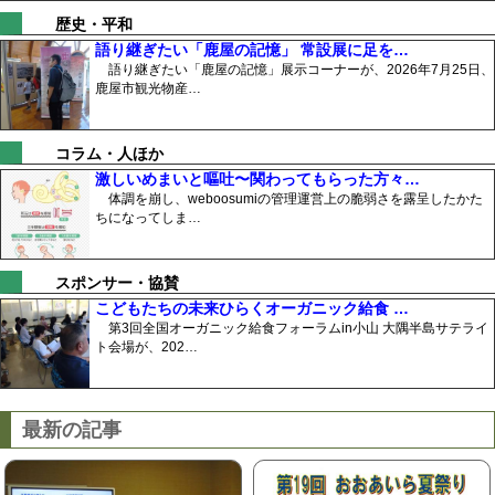
歴史・平和
語り継ぎたい「鹿屋の記憶」 常設展に足を…
語り継ぎたい「鹿屋の記憶」展示コーナーが、2026年7月25日、
鹿屋市観光物産…
コラム・人ほか
激しいめまいと嘔吐〜関わってもらった方々…
体調を崩し、weboosumiの管理運営上の脆弱さを露呈したかた
ちになってしま…
スポンサー・協賛
こどもたちの未来ひらくオーガニック給食 …
第3回全国オーガニック給食フォーラムin小山 大隅半島サテライ
ト会場が、202…
最新の記事