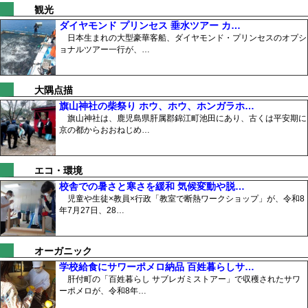
観光
ダイヤモンド プリンセス 垂水ツアー カ…
日本生まれの大型豪華客船、ダイヤモンド・プリンセスのオプシ
ョナルツアー一行が、…
大隅点描
旗山神社の柴祭り ホウ、ホウ、ホンガラホ…
旗山神社は、鹿児島県肝属郡錦江町池田にあり、古くは平安期に
京の都からおおねじめ…
エコ・環境
校舎での暑さと寒さを緩和 気候変動や脱…
児童や生徒×教員×行政「教室で断熱ワークショップ」が、令和8
年7月27日、28…
オーガニック
学校給食にサワーポメロ納品 百姓暮らしサ…
肝付町の「百姓暮らし サブレガミストアー」で収穫されたサワ
ーポメロが、令和8年…