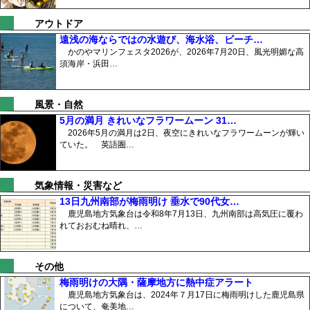
アウトドア
遠浅の海ならではの水遊び、海水浴、ビーチ…
かのやマリンフェスタ2026が、2026年7月20日、風光明媚な高
須海岸・浜田…
風景・自然
5月の満月 きれいなフラワームーン 31…
2026年5月の満月は2日、夜空にきれいなフラワームーンが輝い
ていた。 英語圏…
気象情報・災害など
13日九州南部が梅雨明け 垂水で90代女…
鹿児島地方気象台は令和8年7月13日、九州南部は高気圧に覆わ
れておおむね晴れ、…
その他
梅雨明けの大隅・薩摩地方に熱中症アラート
鹿児島地方気象台は、2024年７月17日に梅雨明けした鹿児島県
について、奄美地…