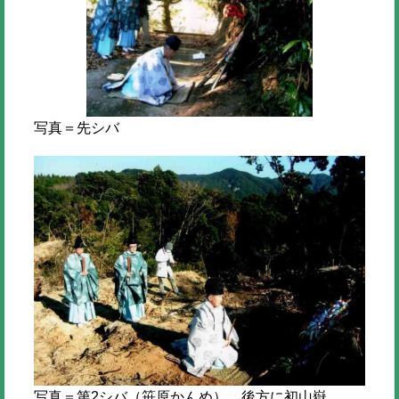
写真＝先シバ
写真＝第2シバ（笹原かんめ） 後方に初山嶽