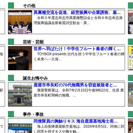
その他
異裏種交流を促進、経営振興や企業誘致、雇…
令和５年度志布志市異業種懇話会と令和６年志布志港
湾振興協議会新春質詞交歓会・異…
芸術・芸能
世界へ羽ばたけ！中学生フルート奏者の輝く…
地
TOYBOX presents 次代を担う中学生フルート奏者の輝
く未来へ～久保…
誕生お悔やみ
鹿屋市串良町の70代無職男を窃盗被疑者と…
駅
鹿屋警察署は、令和7年2月10日午後9時22分、住居 鹿
屋市串良町岡崎の無職、…
事件・事故
同僚隊員の胸触りキス 海自鹿屋基地海士長…
て
海上自衛隊鹿屋航空基地は、2026年8月5日、同僚に対
し同意を得ずキスや胸を触…