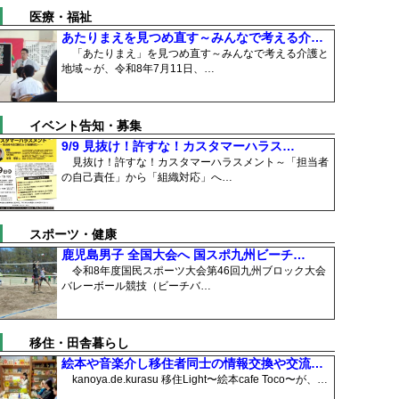
医療・福祉
あたりまえを見つめ直す～みんなで考える介…
「あたりまえ」を見つめ直す～みんなで考える介護と
地域～が、令和8年7月11日、…
イベント告知・募集
9/9 見抜け！許すな！カスタマーハラス…
見抜け！許すな！カスタマーハラスメント～「担当者
の自己責任」から「組織対応」へ…
スポーツ・健康
鹿児島男子 全国大会へ 国スポ九州ビーチ…
令和8年度国民スポーツ大会第46回九州ブロック大会
バレーボール競技（ビーチバ…
移住・田舎暮らし
絵本や音楽介し移住者同士の情報交換や交流…
kanoya.de.kurasu 移住Light〜絵本cafe Toco〜が、…