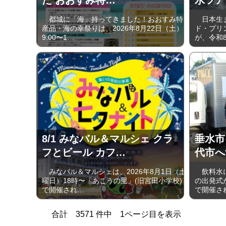
都城に「海」持ってきました！おおすみ特
日本生ま
産品・海の幸祭りは、2026年8月22日（土）
ド・プリ
9:00〜1…
が、令和8
8/1 みなバル＆マルシェ クラ
垂水市
フとビール カフ…
代市へ
みなバル＆マルシェは、2026年8月1日（土
飲料水に
曜日）18時〜「あこうの里」(旧宮田小学校)
の出発式
で開催され…
で開催さ
合計
3571
件中
1
ページ目を表示