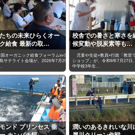
たちの未来ひらくオー
校舎での暑さと寒さを
ク給食 最新の取…
候変動や脱炭素等も…
国オーガニック給食フォーラムin小
児童や生徒×教員×行政「教室
島サテライト会場が、2026年7月25
ショップ」が、令和8年7月27日
…
中学校3年生…
モンド プリンセス 垂
潤いのあるきれいな川
ー カンパチ餌…
属川クリーン作戦