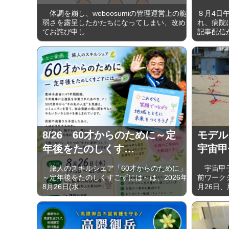
体調を崩し、weboosumiの管理運営上の脆
８月4日
弱さを露呈したかたちになってしまい、改め
れ、病院に
てお詫び申し…
記事配信
8/26 60才からのために～定
モデル
年後をたのしくす…
宇宙甲
旅人のスキルシェア「60才からのために」
宇宙甲子
～定年後をたのしくすごずには～は、2026年
前ワーク
8月26日(水…
月26日、