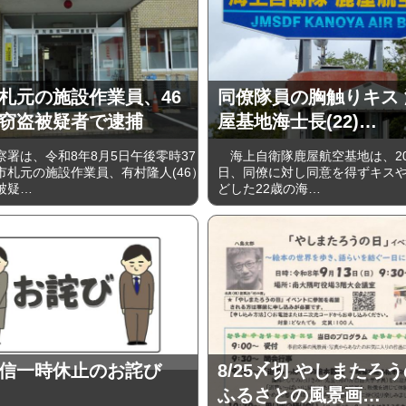
札元の施設作業員、46
同僚隊員の胸触りキス
窃盗被疑者で逮捕
屋基地海士長(22)…
署は、令和8年8月5日午後零時37
海上自衛隊鹿屋航空基地は、202
市札元の施設作業員、有村隆人(46）
日、同僚に対し同意を得ずキス
被疑…
どした22歳の海…
信一時休止のお詫び
8/25〆切 やしまたろ
ふるさとの風景画…