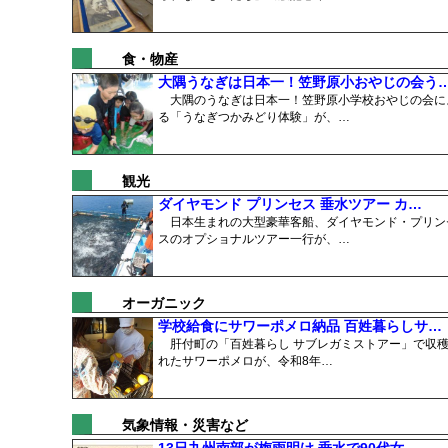
食・物産
大隅うなぎは日本一！笠野原小おやじの会う
大隅のうなぎは日本一！笠野原小学校おやじの会に
る「うなぎつかみどり体験」が、…
観光
ダイヤモンド プリンセス 垂水ツアー カ…
日本生まれの大型豪華客船、ダイヤモンド・プリン
スのオプショナルツアー一行が、…
オーガニック
学校給食にサワーポメロ納品 百姓暮らしサ…
肝付町の「百姓暮らし サブレガミストアー」で収
れたサワーポメロが、令和8年…
気象情報・災害など