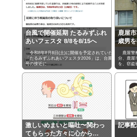
台風で開催延期 たるみずふれ
鹿屋市
あいフェスタ 8/8を8/15へ
歳男を
令和8年8月8日(土)に開催を予定されていた
鹿屋警察
「たるみずふれあいフェスタ2026」は、台風
分、鹿屋
号の接近に…
を、窃盗
激しいめまいと嘔吐〜関わっ
記事配
てもらった方々に心から…