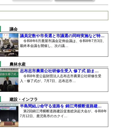
議会
議員定数や市長選と市議選の同時実施など特…
令和8年6月鹿屋市議会定例会議は、令和8年7月3日、
最終本会議を開催し、次の議…
農林水産
志布志市農業公社研修生受入 修了式 励ま…
令和8年度公益財団法人志布志市農業公社研修生受
入・修了式が、7月7日、志布志市…
建設・インフラ
半島間結ぶ命守る道路を 錦江湾横断道路建…
第2回錦江湾横断道路建設促進総決起大会が、令和8年
7月12日、鹿児島市のカクイ…