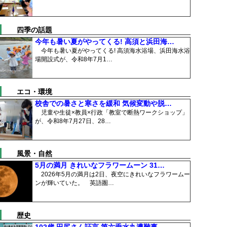
四季の話題
今年も暑い夏がやってくる! 高須と浜田海…
今年も暑い夏がやってくる! 高須海水浴場、浜田海水浴
場開設式が、令和8年7月1…
エコ・環境
校舎での暑さと寒さを緩和 気候変動や脱…
児童や生徒×教員×行政「教室で断熱ワークショップ」
が、令和8年7月27日、28…
風景・自然
5月の満月 きれいなフラワームーン 31…
2026年5月の満月は2日、夜空にきれいなフラワームー
ンが輝いていた。 英語圏…
歴史