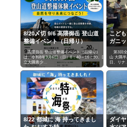
8/20〆切 9/6 高隈御岳 登山道
こども
整備イベント（日帰り）
ガニッ
高隈御岳 登山道整備イベント（日帰り）
第3回全
は、令和8年9月6日（日）8：40～16：30、国
山 大隅半
立大隅青少…
日、リナ
8/22 都城に 海 持ってきまし
ダイヤ
た おおすみ特…
水ツア