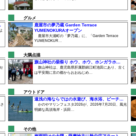
グルメ
…
鹿屋市の夢乃蔵 Garden Terrace
YUMENOKURAオープン
よ
鹿屋市大浦町の「夢乃蔵」に、「Garden Terrace
YUMENOKUR…
大隅点描
旗山神社の柴祭り ホウ、ホウ、ホンガラホ…
セ
旗山神社は、鹿児島県肝属郡錦江町池田にあり、古く
は平安期に京の都からおおねじめ…
アウトドア
遠浅の海ならではの水遊び、海水浴、ビーチ…
穫さ
かのやマリンフェスタ2026が、2026年7月20日、風光
明媚な高須海岸・浜田…
その他