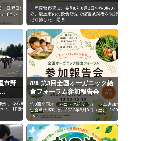
日（日曜日）
鹿屋警察署は、令和8年8月3日午後9時37
日」イベント
分、鹿屋市内の飲食店先で傷害被疑者を現行
犯逮捕した。罰条…
屋市野
8/8 第3回全国オーガニック給
…
食フォーラム参加報告会
会が、令和8
第3回全国オーガニック給食フォーラム参加報
催され、肝属地
告会＠大崎町は、2026年8月8日（土）13:30-
15…