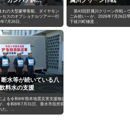
れの大型豪華客船、ダイヤモン
第43回肝属川クリーン作戦～
ンセスのオプショナルツアー一行
ごみ拾い～が、2026年7月26日
年7月26日、…
下祓川町樋渡…
 断水等が続いている八
飲料水の支援
よる令和8年熊本地震災害支援物資
が、令和8年7月31日、垂水市役所前
れた。…