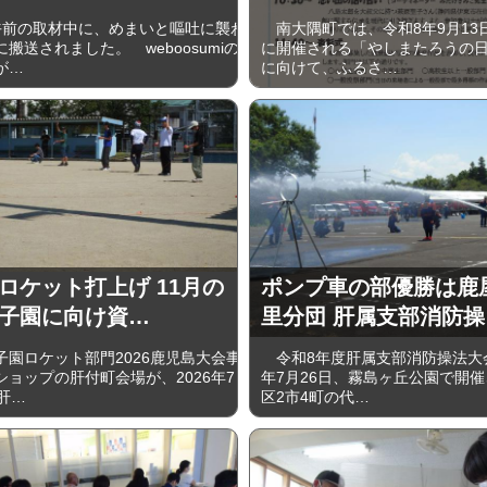
午前の取材中に、めまいと嘔吐に襲わ
南大隅町では、令和8年9月13
搬送されました。 weboosumiの
に開催される「やしまたろうの
が…
に向けて、ふるさ…
ロケット打上げ 11月の
ポンプ車の部優勝は鹿
子園に向け資…
里分団 肝属支部消防操
園ロケット部門2026鹿児島大会事
令和8年度肝属支部消防操法大
ショップの肝付町会場が、2026年7
年7月26日、霧島ヶ丘公園で開
肝…
区2市4町の代…