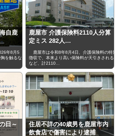
 海自鹿
鹿屋市 介護保険料2110人分算
定ミス 282人…
6年8月5
鹿屋市は令和8年8月4日、介護保険料の特別
や胸を触るな
徴収で、本来より高い保険料が天引きされる
など、計2110…
うの日～
住居不詳の40歳男を鹿屋市内
飲食店で傷害により逮捕