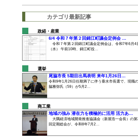
カテゴリ最新記事
政経・産業
6/4 令和７年第２回錦江町議会定例会 …
令和７年第２回錦江町議会定例会は、令和7年6月4
（水） 午前10時、錦江町役…
選挙
尾脇市長 5期目出馬表明 来年1月26日…
令和9年1月26日任期満了に伴う垂水市長選で、現職
脇雅弥氏（59）が5月2…
商工業
地域の強み 潜在力を積極的に活用 活力あ…
大隅経済地域開発推進協議会（新屋浩一会長）の第3
回定期総会が、令和8年7月2…