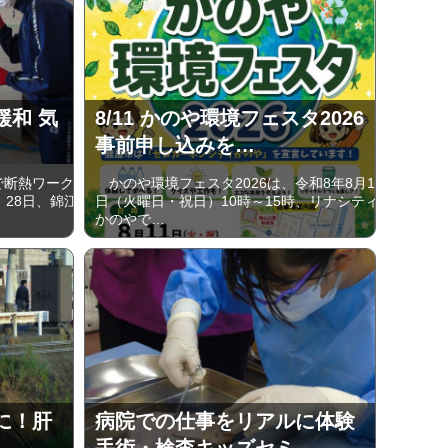
緩和 気
8/11 かのや環境フェスタ2026
事前申し込みを…
で断熱ワーク
かのや環境フェスタ2026は、令和8年8月11
、28日、錦江
日（火曜日・祝日）10時～15時、リナシティ
かのやで…
に！肝
病院での仕事をリアルに体験
手術・検査キッズセミ…