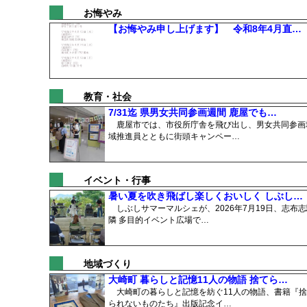
お悔やみ
【お悔やみ申し上げます】 令和8年4月直…
教育・社会
7/31迄 県男女共同参画週間 鹿屋でも…
鹿屋市では、市役所庁舎を飛び出し、男女共同参画
域推進員とともに街頭キャンペー…
イベント・行事
暑い夏を吹き飛ばし楽しくおいしく しぶし…
しぶしサマーマルシェが、2026年7月19日、志布志
隣 多目的イベント広場で…
地域づくり
大崎町 暮らしと記憶11人の物語 捨てら…
大崎町の暮らしと記憶を紡ぐ11人の物語、書籍『捨
られないものたち』出版記念イ…