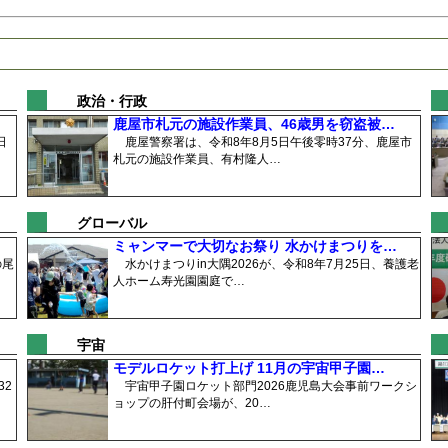
政治・行政
鹿屋市札元の施設作業員、46歳男を窃盗被…
日
鹿屋警察署は、令和8年8月5日午後零時37分、鹿屋市
札元の施設作業員、有村隆人…
グローバル
ミャンマーで大切なお祭り 水かけまつりを…
の尾
水かけまつりin大隅2026が、令和8年7月25日、養護老
人ホーム寿光園園庭で…
宇宙
モデルロケット打上げ 11月の宇宙甲子園…
2
宇宙甲子園ロケット部門2026鹿児島大会事前ワークシ
ョップの肝付町会場が、20…