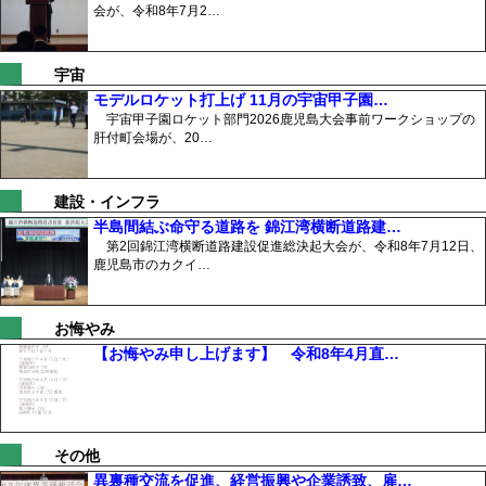
会が、令和8年7月2…
宇宙
モデルロケット打上げ 11月の宇宙甲子園…
宇宙甲子園ロケット部門2026鹿児島大会事前ワークショップの
肝付町会場が、20…
建設・インフラ
半島間結ぶ命守る道路を 錦江湾横断道路建…
第2回錦江湾横断道路建設促進総決起大会が、令和8年7月12日、
鹿児島市のカクイ…
お悔やみ
【お悔やみ申し上げます】 令和8年4月直…
その他
異裏種交流を促進、経営振興や企業誘致、雇…