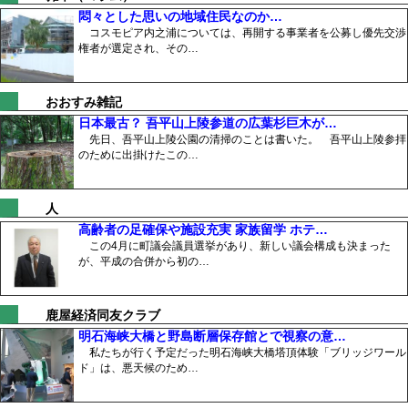
悶々とした思いの地域住民なのか…
コスモピア内之浦については、再開する事業者を公募し優先交渉
権者が選定され、その…
おおすみ雑記
日本最古？ 吾平山上陵参道の広葉杉巨木が…
先日、吾平山上陵公園の清掃のことは書いた。 吾平山上陵参拝
のために出掛けたこの…
人
高齢者の足確保や施設充実 家族留学 ホテ…
この4月に町議会議員選挙があり、新しい議会構成も決まった
が、平成の合併から初の…
鹿屋経済同友クラブ
明石海峡大橋と野島断層保存館とで視察の意…
私たちが行く予定だった明石海峡大橋塔頂体験「ブリッジワール
ド」は、悪天候のため…