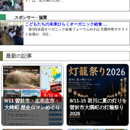
ド」は、悪天候のため…
スポンサー・協賛
こどもたちの未来ひらくオーガニック給食 …
第3回全国オーガニック給食フォーラムin小山 大隅半島サテライ
ト会場が、202…
最新の記事
9/11 曽於市・志布志市・
8/11-15 岩川に夏の灯りを
大崎町 歴史ロマンめぐり
曽於市大隅町の灯籠祭り
2026