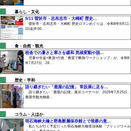
暮らし・文化
9/11 曽於市・志布志市・大崎町 歴史…
曽於市・志布志市・大崎町 歴史ロマンめぐりは、令和8年9月11
日(金)9:00…
食・自然・観光
校舎での暑さと寒さを緩和 気候変動や脱…
児童や生徒×教員×行政「教室で断熱ワークショップ」が、令和8
年7月27日、28…
歴史・平和
語り継ぎたい「鹿屋の記憶」 常設展に足を…
語り継ぎたい「鹿屋の記憶」展示コーナーが、2026年7月25日、
鹿屋市観光物産…
コラム・人ほか
明石海峡大橋と野島断層保存館とで視察の意…
私たちが行く予定だった明石海峡大橋塔頂体験「ブリッジワール