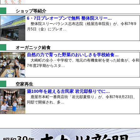
ショップ等紹介
6・7日プレオープンで無料 整体院スリー…
整体院スリーバランス志布志院（植屋浩幸院長）が、令和7年9
月5日（金）にプレオ…
オーガニック給食
自然の力で育った野菜のおいしさを学校給食…
大崎町の全小・中学校で、地元の有機食材を使った給食が、令和
7年度2学期からスタ…
空家再生
築100年を超える古民家 岩元邸祭りでに…
鹿屋市本町一番商店街「岩元邸夏祭り」が、令和7年8月23日、
同邸で開催され、多…