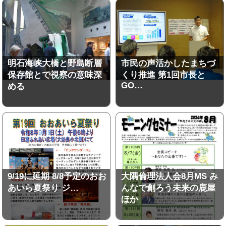
明石海峡大橋と野島断層
市民の声活かしたまちづ
保存館とで視察の意味深
くり推進 第1回市長と
GO…
める
9/19に延期 8/8予定のおお
大隅倫理法人会8月MS み
あいら夏祭り ジ…
んなで創ろう未来の鹿屋
ほか