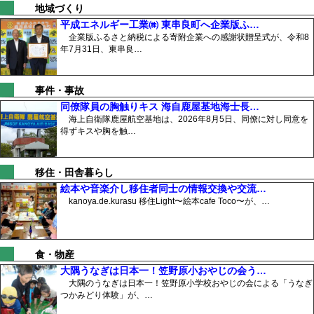
地域づくり
平成エネルギー工業㈱ 東串良町へ企業版ふ…
企業版ふるさと納税による寄附企業への感謝状贈呈式が、令和8
年7月31日、東串良…
事件・事故
同僚隊員の胸触りキス 海自鹿屋基地海士長…
海上自衛隊鹿屋航空基地は、2026年8月5日、同僚に対し同意を
得ずキスや胸を触…
移住・田舎暮らし
絵本や音楽介し移住者同士の情報交換や交流…
kanoya.de.kurasu 移住Light〜絵本cafe Toco〜が、…
食・物産
大隅うなぎは日本一！笠野原小おやじの会う…
大隅のうなぎは日本一！笠野原小学校おやじの会による「うなぎ
つかみどり体験」が、…