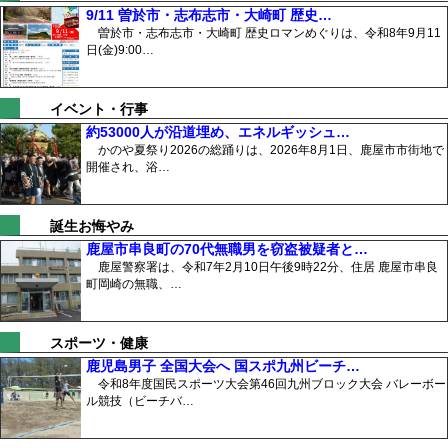
9/11 曽於市・志布志市・大崎町 歴史…
曽於市・志布志市・大崎町 歴史ロマンめぐりは、令和8年9月11
日(金)9:00…
イベント・行事
約53000人が沿道埋め、エネルギッシュ…
かのや夏祭り2026の総踊りは、2026年8月1日、鹿屋市市街地で
開催され、浴…
誕生お悔やみ
鹿屋市串良町の70代無職男を窃盗被疑者と…
鹿屋警察署は、令和7年2月10日午後9時22分、住居 鹿屋市串良
町岡崎の無職、…
スポーツ・健康
鹿児島男子 全国大会へ 国スポ九州ビーチ…
令和8年度国民スポーツ大会第46回九州ブロック大会 バレーボー
ル競技（ビーチバ…