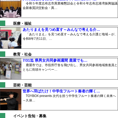
令和５年度志布志市異業種懇話会と令和６年志布志港湾振興協議
会新春質詞交歓会・異…
医療・福祉
あたりまえを見つめ直す～みんなで考える介…
「あたりまえ」を見つめ直す～みんなで考える介護と地域～が、
令和8年7月11日、…
教育・社会
7/31迄 県男女共同参画週間 鹿屋でも…
鹿屋市では、市役所庁舎を飛び出し、男女共同参画地域推進員と
ともに街頭キャンペー…
芸術・芸能
世界へ羽ばたけ！中学生フルート奏者の輝く…
TOYBOX presents 次代を担う中学生フルート奏者の輝く未来へ
～久保…
イベント告知・募集