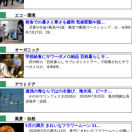
エコ・環境
校舎での暑さと寒さを緩和 気候変動や脱…
児童や生徒×教員×行政「教室で断熱ワークショップ」が、令和8
年7月27日、28…
オーガニック
学校給食にサワーポメロ納品 百姓暮らしサ…
肝付町の「百姓暮らし サブレガミストアー」で収穫されたサワ
ーポメロが、令和8年…
アウトドア
遠浅の海ならではの水遊び、海水浴、ビーチ…
かのやマリンフェスタ2026が、2026年7月20日、風光明媚な高
須海岸・浜田…
風景・自然
5月の満月 きれいなフラワームーン 31…
2026年5月の満月は2日、夜空にきれいなフラワームーンが輝い