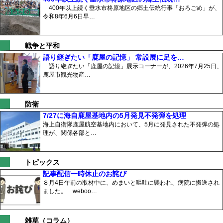
400年以上続く垂水市柊原地区の郷土伝統行事「おろごめ」が、
令和8年6月6日早…
戦争と平和
語り継ぎたい「鹿屋の記憶」 常設展に足を…
語り継ぎたい「鹿屋の記憶」展示コーナーが、2026年7月25日、
鹿屋市観光物産…
防衛
7/27に海自鹿屋基地内の5月発見不発弾を処理
海上自衛隊鹿屋航空基地内において、5月に発見された不発弾の処
理が、関係各部と…
トピックス
記事配信一時休止のお詫び
８月4日午前の取材中に、めまいと嘔吐に襲われ、病院に搬送され
ました。 weboo…
雑草（コラム）