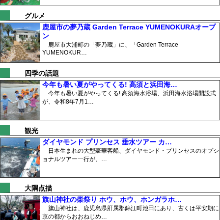
グルメ
鹿屋市の夢乃蔵 Garden Terrace YUMENOKURAオープ
ン
鹿屋市大浦町の「夢乃蔵」に、「Garden Terrace
YUMENOKUR…
四季の話題
今年も暑い夏がやってくる! 高須と浜田海…
今年も暑い夏がやってくる! 高須海水浴場、浜田海水浴場開設式
が、令和8年7月1…
観光
ダイヤモンド プリンセス 垂水ツアー カ…
日本生まれの大型豪華客船、ダイヤモンド・プリンセスのオプシ
ョナルツアー一行が、…
大隅点描
旗山神社の柴祭り ホウ、ホウ、ホンガラホ…
旗山神社は、鹿児島県肝属郡錦江町池田にあり、古くは平安期に
京の都からおおねじめ…