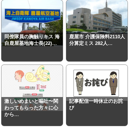
同僚隊員の胸触りキス 海
鹿屋市 介護保険料2110人
自鹿屋基地海士長(22)…
分算定ミス 282人…
激しいめまいと嘔吐〜関
記事配信一時休止のお詫
わってもらった方々に心
び
から…