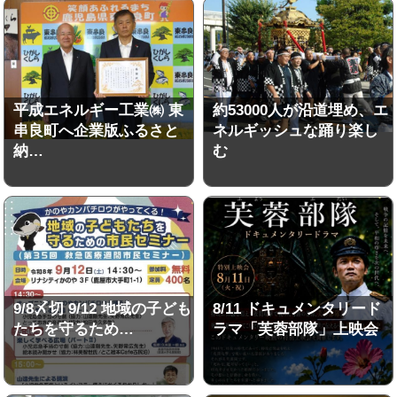
平成エネルギー工業㈱ 東
約53000人が沿道埋め、エ
串良町へ企業版ふるさと
ネルギッシュな踊り楽し
納…
む
9/8〆切 9/12 地域の子ども
8/11 ドキュメンタリード
たちを守るため…
ラマ「芙蓉部隊」上映会