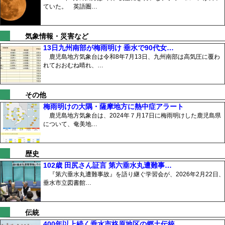
ていた。 英語圏…
気象情報・災害など
13日九州南部が梅雨明け 垂水で90代女…
鹿児島地方気象台は令和8年7月13日、九州南部は高気圧に覆わ
れておおむね晴れ、…
その他
梅雨明けの大隅・薩摩地方に熱中症アラート
鹿児島地方気象台は、2024年７月17日に梅雨明けした鹿児島県
について、奄美地…
歴史
102歳 田尻さん証言 第六垂水丸遭難事…
『第六垂水丸遭難事故』を語り継ぐ学習会が、2026年2月22日、
垂水市立図書館…
伝統
400年以上続く垂水市柊原地区の郷土伝統…