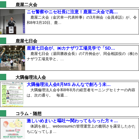
鹿屋二火会
ニセ警察やニセ社長に注意！鹿屋二火会で髙…
鹿屋二火会（金沢幸一代表幹事）の3月例会（会員卓話）が、令
和8年3月10日、鹿…
鹿屋七日会
鹿屋七日会が、㈱カナザワ工場見学で「SD…
鹿屋七日会（湯田勝政会長）の7月例会が、同会相談役の（株)カ
ナザワ工場見学と、…
大隅倫理法人会
大隅倫理法人会8月MS みんなで創ろう未…
大隅倫理法人会令和8年8月の経営者モーニングセミナーの内容
は、次の通り。 毎週…
コラム・随想
激しいめまいと嘔吐〜関わってもらった方々…
体調を崩し、weboosumiの管理運営上の脆弱さを露呈したかた
ちになってしま…