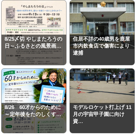
8/25〆切 やしまたろうの
住居不詳の40歳男を鹿屋
日～ふるさとの風景画…
市内飲食店で傷害により
逮捕
8/26 60才からのために
モデルロケット打上げ 11
～定年後をたのしくす…
月の宇宙甲子園に向け
資…