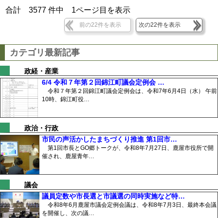
合計
3577
件中
1
ページ目を表示
前の22件を表示
次の22件を表示
カテゴリ最新記事
政経・産業
6/4 令和７年第２回錦江町議会定例会 …
令和７年第２回錦江町議会定例会は、令和7年6月4日（水） 午前
10時、錦江町役…
政治・行政
市民の声活かしたまちづくり推進 第1回市…
第1回市長とGO郷トークが、令和8年7月27日、鹿屋市役所で開
催され、鹿屋青年…
議会
議員定数や市長選と市議選の同時実施など特…
令和8年6月鹿屋市議会定例会議は、令和8年7月3日、最終本会議
を開催し、次の議…