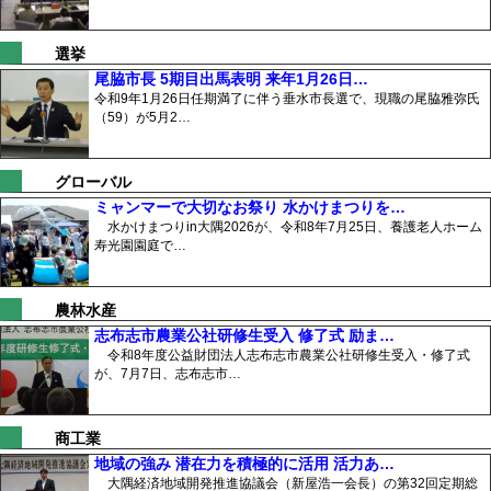
選挙
尾脇市長 5期目出馬表明 来年1月26日…
令和9年1月26日任期満了に伴う垂水市長選で、現職の尾脇雅弥氏
（59）が5月2…
グローバル
ミャンマーで大切なお祭り 水かけまつりを…
水かけまつりin大隅2026が、令和8年7月25日、養護老人ホーム
寿光園園庭で…
農林水産
志布志市農業公社研修生受入 修了式 励ま…
令和8年度公益財団法人志布志市農業公社研修生受入・修了式
が、7月7日、志布志市…
商工業
地域の強み 潜在力を積極的に活用 活力あ…
大隅経済地域開発推進協議会（新屋浩一会長）の第32回定期総