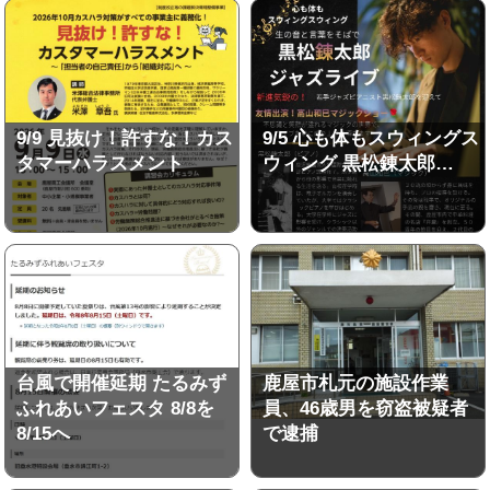
9/9 見抜け！許すな！カス
9/5 心も体もスウィングス
タマーハラスメント
ウィング 黒松錬太郎…
台風で開催延期 たるみず
鹿屋市札元の施設作業
ふれあいフェスタ 8/8を
員、46歳男を窃盗被疑者
8/15へ
で逮捕