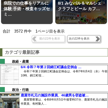
病院での仕事をリアルに
8/1 みなバル＆マルシェ
体験 手術・検査キッズセ
クラフとビール カフ…
ミ…
合計
3572
件中
1
ページ目を表示
前の22件を表示
次の22件を表示
カテゴリ最新記事
政経・産業
6/4 令和７年第２回錦江町議会定例会 …
令和７年第２回錦江町議会定例会は、令和7年6月4日（水） 午前
10時、錦江町役…
政治・行政
鹿屋市札元の施設作業員、46歳男を窃盗被…
鹿屋警察署は、令和8年8月5日午後零時37分、鹿屋市札元の施設
作業員、有村隆人…