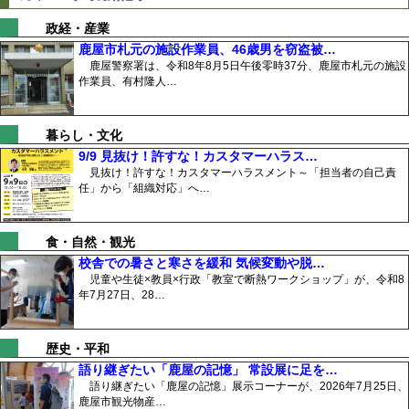
政経・産業
鹿屋市札元の施設作業員、46歳男を窃盗被…
鹿屋警察署は、令和8年8月5日午後零時37分、鹿屋市札元の施設
作業員、有村隆人…
暮らし・文化
9/9 見抜け！許すな！カスタマーハラス…
見抜け！許すな！カスタマーハラスメント～「担当者の自己責
任」から「組織対応」へ…
食・自然・観光
校舎での暑さと寒さを緩和 気候変動や脱…
児童や生徒×教員×行政「教室で断熱ワークショップ」が、令和8
年7月27日、28…
歴史・平和
語り継ぎたい「鹿屋の記憶」 常設展に足を…
語り継ぎたい「鹿屋の記憶」展示コーナーが、2026年7月25日、
鹿屋市観光物産…