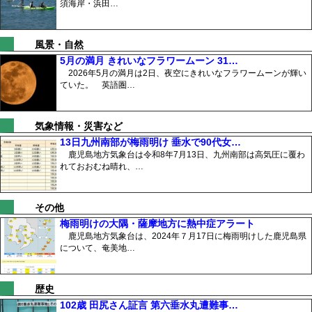
須海岸・浜田…
風景・自然
5月の満月 きれいなフラワームーン 31…
2026年5月の満月は2日、夜空にきれいなフラワームーンが輝い
ていた。 英語圏…
気象情報・災害など
13日九州南部が梅雨明け 垂水で90代女…
鹿児島地方気象台は令和8年7月13日、九州南部は高気圧に覆わ
れておおむね晴れ、…
その他
梅雨明けの大隅・薩摩地方に熱中症アラート
鹿児島地方気象台は、2024年７月17日に梅雨明けした鹿児島県
について、奄美地…
歴史
102歳 田尻さん証言 第六垂水丸遭難事…