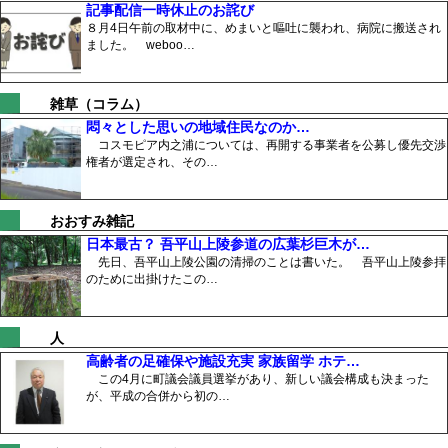
記事配信一時休止のお詫び
８月4日午前の取材中に、めまいと嘔吐に襲われ、病院に搬送され
ました。 weboo…
雑草（コラム）
悶々とした思いの地域住民なのか…
コスモピア内之浦については、再開する事業者を公募し優先交渉
権者が選定され、その…
おおすみ雑記
日本最古？ 吾平山上陵参道の広葉杉巨木が…
先日、吾平山上陵公園の清掃のことは書いた。 吾平山上陵参拝
のために出掛けたこの…
人
高齢者の足確保や施設充実 家族留学 ホテ…
この4月に町議会議員選挙があり、新しい議会構成も決まった
が、平成の合併から初の…