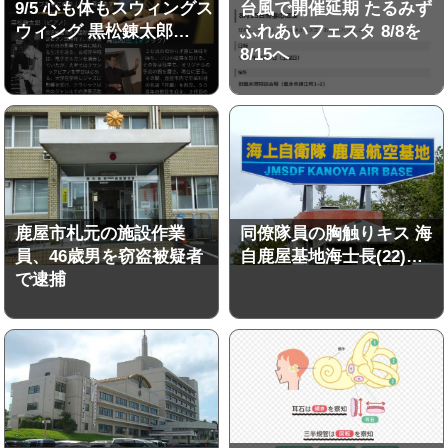
9/5 心も体もスウィングス
台風で開催延期 たるみず
ウィング 黒松錬太郎…
ふれあいフェスタ 8/8を
8/15へ
鹿屋市札元の施設作業
同僚隊員の胸触りキス 海
員、46歳男を窃盗被疑者
自鹿屋基地海士長(22)…
で逮捕