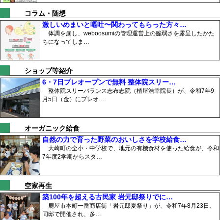
コラム・随想
激しいめまいと嘔吐〜関わってもらった方々…
体調を崩し、weboosumiの管理運営上の脆弱さを露呈したかた
ちになってしま…
ショップ等紹介
6・7日プレオープンで無料 整体院スリー…
整体院スリーバランス志布志院（植屋浩幸院長）が、令和7年9
月5日（金）にプレオ…
オーガニック給食
自然の力で育った野菜のおいしさを学校給食…
大崎町の全小・中学校で、地元の有機食材を使った給食が、令和
7年度2学期からスタ…
空家再生
築100年を超える古民家 岩元邸祭りでに…
鹿屋市本町一番商店街「岩元邸夏祭り」が、令和7年8月23日、
同邸で開催され、多…