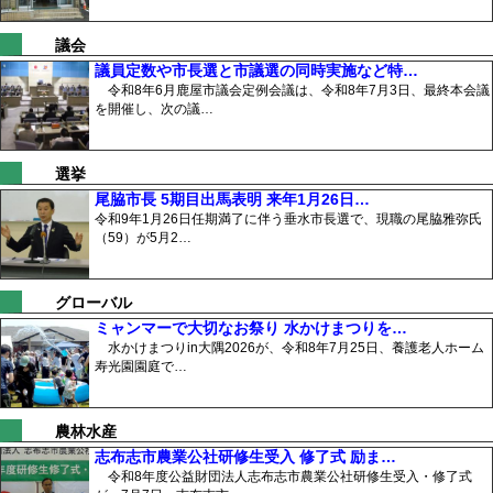
議会
議員定数や市長選と市議選の同時実施など特…
令和8年6月鹿屋市議会定例会議は、令和8年7月3日、最終本会議
を開催し、次の議…
選挙
尾脇市長 5期目出馬表明 来年1月26日…
令和9年1月26日任期満了に伴う垂水市長選で、現職の尾脇雅弥氏
（59）が5月2…
グローバル
ミャンマーで大切なお祭り 水かけまつりを…
水かけまつりin大隅2026が、令和8年7月25日、養護老人ホーム
寿光園園庭で…
農林水産
志布志市農業公社研修生受入 修了式 励ま…
令和8年度公益財団法人志布志市農業公社研修生受入・修了式