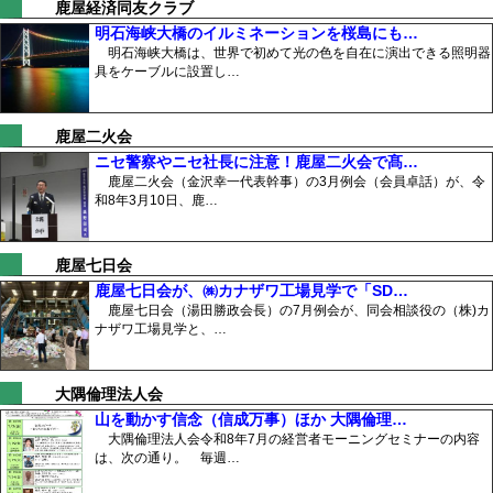
鹿屋経済同友クラブ
明石海峡大橋のイルミネーションを桜島にも…
明石海峡大橋は、世界で初めて光の色を自在に演出できる照明器
具をケーブルに設置し…
鹿屋二火会
ニセ警察やニセ社長に注意！鹿屋二火会で髙…
鹿屋二火会（金沢幸一代表幹事）の3月例会（会員卓話）が、令
和8年3月10日、鹿…
鹿屋七日会
鹿屋七日会が、㈱カナザワ工場見学で「SD…
鹿屋七日会（湯田勝政会長）の7月例会が、同会相談役の（株)カ
ナザワ工場見学と、…
大隅倫理法人会
山を動かす信念（信成万事）ほか 大隅倫理…
大隅倫理法人会令和8年7月の経営者モーニングセミナーの内容
は、次の通り。 毎週…