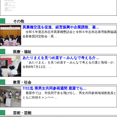
その他
異裏種交流を促進、経営振興や企業誘致、雇…
令和５年度志布志市異業種懇話会と令和６年志布志港湾振興協議
会新春質詞交歓会・異…
医療・福祉
あたりまえを見つめ直す～みんなで考える介…
「あたりまえ」を見つめ直す～みんなで考える介護と地域～が、
令和8年7月11日、…
教育・社会
7/31迄 県男女共同参画週間 鹿屋でも…
鹿屋市では、市役所庁舎を飛び出し、男女共同参画地域推進員と
ともに街頭キャンペー…
芸術・芸能