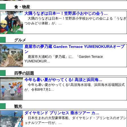
食・物産
大隅うなぎは日本一！笠野原小おやじの会う…
大隅のうなぎは日本一！笠野原小学校おやじの会による「うなぎ
つかみどり体験」が、…
グルメ
鹿屋市の夢乃蔵 Garden Terrace YUMENOKURAオープ
ン
鹿屋市大浦町の「夢乃蔵」に、「Garden Terrace
YUMENOKUR…
四季の話題
今年も暑い夏がやってくる! 高須と浜田海…
今年も暑い夏がやってくる! 高須海水浴場、浜田海水浴場開設式
が、令和8年7月1…
観光
ダイヤモンド プリンセス 垂水ツアー カ…
日本生まれの大型豪華客船、ダイヤモンド・プリンセスのオプシ
ョナルツアー一行が、…