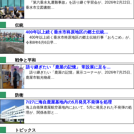
『第六垂水丸遭難事故』を語り継ぐ学習会が、2026年2月22日、
垂水市立図書館…
伝統
400年以上続く垂水市柊原地区の郷土伝統…
400年以上続く垂水市柊原地区の郷土伝統行事「おろごめ」が、
令和8年6月6日早…
戦争と平和
語り継ぎたい「鹿屋の記憶」 常設展に足を…
語り継ぎたい「鹿屋の記憶」展示コーナーが、2026年7月25日、
鹿屋市観光物産…
防衛
7/27に海自鹿屋基地内の5月発見不発弾を処理
海上自衛隊鹿屋航空基地内において、5月に発見された不発弾の処
理が、関係各部と…
トピックス