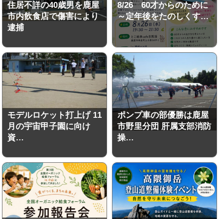
住居不詳の40歳男を鹿屋
8/26 60才からのために
市内飲食店で傷害により
～定年後をたのしくす…
逮捕
モデルロケット打上げ 11
ポンプ車の部優勝は鹿屋
月の宇宙甲子園に向け
市野里分団 肝属支部消防
資…
操…