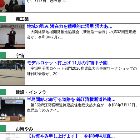
が、7月7日、志布志市…
商工業
地域の強み 潜在力を積極的に活用 活力あ…
大隅経済地域開発推進協議会（新屋浩一会長）の第32回定期総
会が、令和8年7月2…
宇宙
モデルロケット打上げ 11月の宇宙甲子園…
宇宙甲子園ロケット部門2026鹿児島大会事前ワークショップの
肝付町会場が、20…
建設・インフラ
半島間結ぶ命守る道路を 錦江湾横断道路建…
第2回錦江湾横断道路建設促進総決起大会が、令和8年7月12日、
鹿児島市のカクイ…
お悔やみ
【お悔やみ申し上げます】 令和8年4月直…