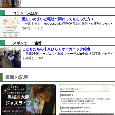
コラム・人ほか
激しいめまいと嘔吐〜関わってもらった方々…
体調を崩し、weboosumiの管理運営上の脆弱さを露呈したかた
ちになってしま…
スポンサー・協賛
こどもたちの未来ひらくオーガニック給食 …
第3回全国オーガニック給食フォーラムin小山 大隅半島サテライ
ト会場が、202…
最新の記事