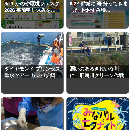
8/11 かのや環境フェスタ
8/22 都城に 海 持ってきま
2026 事前申し込みを…
した おおすみ特…
ダイヤモンド プリンセス
潤いのあるきれいな川
垂水ツアー カンパチ餌…
に！肝属川クリーン作戦