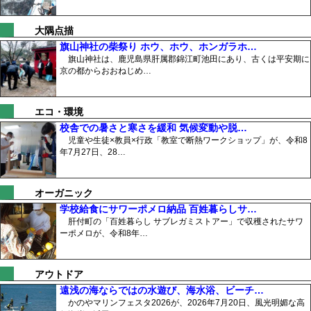
大隅点描
旗山神社の柴祭り ホウ、ホウ、ホンガラホ…
旗山神社は、鹿児島県肝属郡錦江町池田にあり、古くは平安期に
京の都からおおねじめ…
エコ・環境
校舎での暑さと寒さを緩和 気候変動や脱…
児童や生徒×教員×行政「教室で断熱ワークショップ」が、令和8
年7月27日、28…
オーガニック
学校給食にサワーポメロ納品 百姓暮らしサ…
肝付町の「百姓暮らし サブレガミストアー」で収穫されたサワ
ーポメロが、令和8年…
アウトドア
遠浅の海ならではの水遊び、海水浴、ビーチ…
かのやマリンフェスタ2026が、2026年7月20日、風光明媚な高