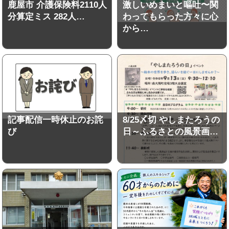
鹿屋市 介護保険料2110人
激しいめまいと嘔吐〜関
分算定ミス 282人…
わってもらった方々に心
から…
記事配信一時休止のお詫
8/25〆切 やしまたろうの
び
日～ふるさとの風景画…