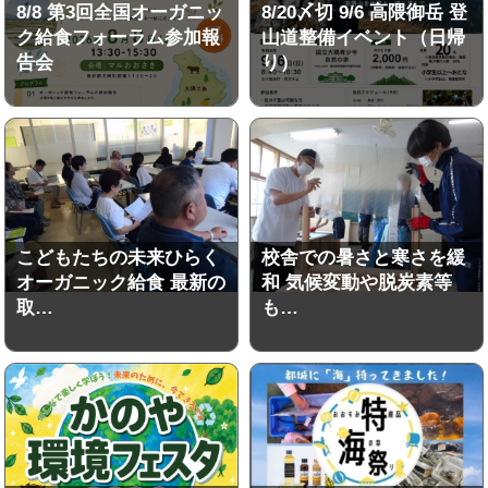
8/8 第3回全国オーガニッ
8/20〆切 9/6 高隈御岳 登
ク給食フォーラム参加報
山道整備イベント（日帰
告会
り）
こどもたちの未来ひらく
校舎での暑さと寒さを緩
オーガニック給食 最新の
和 気候変動や脱炭素等
取…
も…