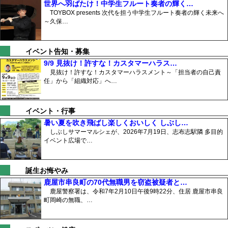
世界へ羽ばたけ！中学生フルート奏者の輝く…
TOYBOX presents 次代を担う中学生フルート奏者の輝く未来へ
～久保…
イベント告知・募集
9/9 見抜け！許すな！カスタマーハラス…
見抜け！許すな！カスタマーハラスメント～「担当者の自己責
任」から「組織対応」へ…
イベント・行事
暑い夏を吹き飛ばし楽しくおいしく しぶし…
しぶしサマーマルシェが、2026年7月19日、志布志駅隣 多目的
イベント広場で…
誕生お悔やみ
鹿屋市串良町の70代無職男を窃盗被疑者と…
鹿屋警察署は、令和7年2月10日午後9時22分、住居 鹿屋市串良
町岡崎の無職、…