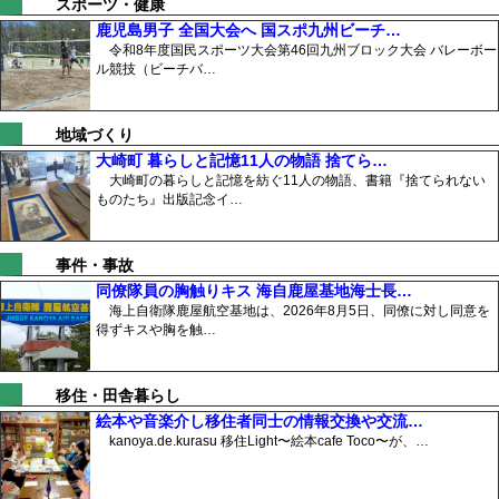
スポーツ・健康
鹿児島男子 全国大会へ 国スポ九州ビーチ…
令和8年度国民スポーツ大会第46回九州ブロック大会 バレーボー
ル競技（ビーチバ…
地域づくり
大崎町 暮らしと記憶11人の物語 捨てら…
大崎町の暮らしと記憶を紡ぐ11人の物語、書籍『捨てられない
ものたち』出版記念イ…
事件・事故
同僚隊員の胸触りキス 海自鹿屋基地海士長…
海上自衛隊鹿屋航空基地は、2026年8月5日、同僚に対し同意を
得ずキスや胸を触…
移住・田舎暮らし
絵本や音楽介し移住者同士の情報交換や交流…
kanoya.de.kurasu 移住Light〜絵本cafe Toco〜が、…